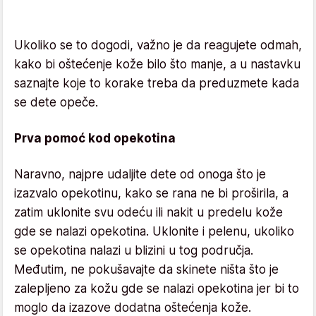
Ukoliko se to dogodi, važno je da reagujete odmah,
kako bi oštećenje kože bilo što manje, a u nastavku
saznajte koje to korake treba da preduzmete kada
se dete opeče.
Prva pomoć kod opekotina
Naravno, najpre udaljite dete od onoga što je
izazvalo opekotinu, kako se rana ne bi proširila, a
zatim uklonite svu odeću ili nakit u predelu kože
gde se nalazi opekotina. Uklonite i pelenu, ukoliko
se opekotina nalazi u blizini u tog područja.
Međutim, ne pokušavajte da skinete ništa što je
zalepljeno za kožu gde se nalazi opekotina jer bi to
moglo da izazove dodatna oštećenja kože.