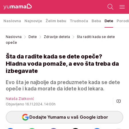
Naslovna
Najnovije
Želim bebu
Trudnoća
Beba
Dete
Porod
Naslovna
Dete
Zdravlje deteta
šta raditi kada se dete
opeče
Šta da radite kada se dete opeče?
Hladna voda pomaže, a evo šta treba da
izbegavate
Evo šta je najbolje da preduzmete kada se dete
opeče i kada morate da idete kod lekara.
Nataša Zlatković
Objavljeno 16.11.2024. 14:00h
Dodajte Yumama u vaš Google izbor