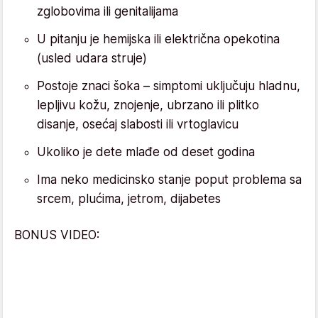
zglobovima ili genitalijama
U pitanju je hemijska ili električna opekotina
(usled udara struje)
Postoje znaci šoka – simptomi uključuju hladnu,
lepljivu kožu, znojenje, ubrzano ili plitko
disanje, osećaj slabosti ili vrtoglavicu
Ukoliko je dete mlađe od deset godina
Ima neko medicinsko stanje poput problema sa
srcem, plućima, jetrom, dijabetes
BONUS VIDEO: