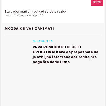
01:29
Šta treba imati pri ruci kad se dete razboli
Izvor: TikTok/beachgem10
MOŽDA ĆE VAS ZANIMATI
NEGA DETETA
PRVA POMOĆ KOD DEČIJIH
OPEKOTINA: Kako da prepoznate da
je ozbiljno i šta treba da uradite pre
nego što dođe Hitna