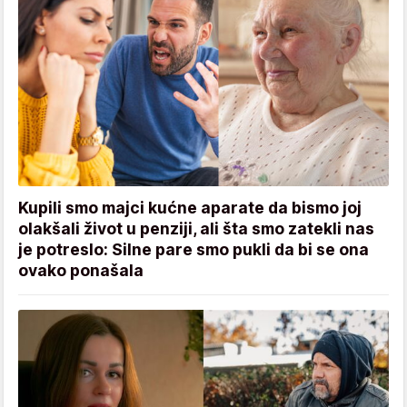
Kupili smo majci kućne aparate da bismo joj
olakšali život u penziji, ali šta smo zatekli nas
je potreslo: Silne pare smo pukli da bi se ona
ovako ponašala