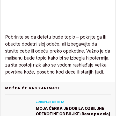
Pobrinite se da detetu bude toplo – pokrijte ga ili
obucite dodatni sloj odeće, ali izbegavajte da
stavite ćebe ili odeću preko opekotine. Važno je da
mališanu bude toplo kako bi se izbegla hipotermija,
za šta postoji rizik ako se vodom rashlađuje velika
površina kože, posebno kod dece ili starijih ljudi.
MOŽDA ĆE VAS ZANIMATI
ZDRAVLJE DETETA
MOJA ĆERKA JE DOBILA OZBILJNE
OPEKOTINE OD BILJKE: Raste po celoj