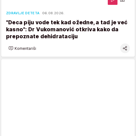
ZDRAVLJE DETETA
06.08.2026.
"Deca piju vode tek kad ožedne, a tad je već
kasno": Dr Vukomanović otkriva kako da
prepoznate dehidrataciju
Komentariši