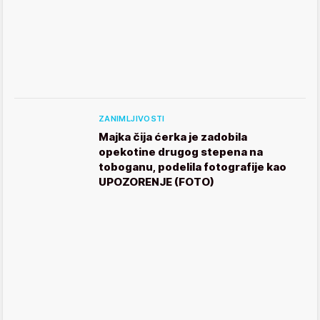
ZANIMLJIVOSTI
Majka čija ćerka je zadobila
opekotine drugog stepena na
toboganu, podelila fotografije kao
UPOZORENJE (FOTO)