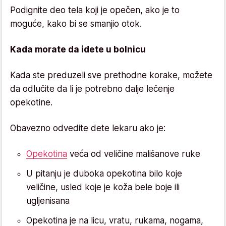
Podignite deo tela koji je opečen, ako je to
moguće, kako bi se smanjio otok.
Kada morate da idete u bolnicu
Kada ste preduzeli sve prethodne korake, možete
da odlučite da li je potrebno dalje lečenje
opekotine.
Obavezno odvedite dete lekaru ako je:
Opekotina
veća od veličine mališanove ruke
U pitanju je duboka opekotina bilo koje
veličine, usled koje je koža bele boje ili
ugljenisana
Opekotina je na licu, vratu, rukama, nogama,