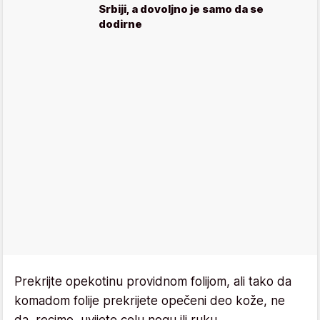
Srbiji, a dovoljno je samo da se
dodirne
Prekrijte opekotinu providnom folijom, ali tako da
komadom folije prekrijete opečeni deo kože, ne
da, recimo, uvijete celu nogu ili ruku.