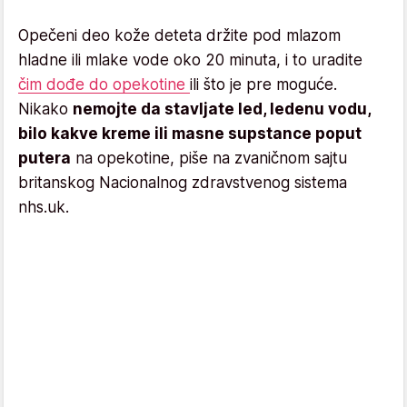
Opečeni deo kože deteta držite pod mlazom
hladne ili mlake vode oko 20 minuta, i to uradite
čim dođe do opekotine
ili što je pre moguće.
Nikako
nemojte da stavljate led, ledenu vodu,
bilo kakve kreme ili masne supstance poput
putera
na opekotine, piše na zvaničnom sajtu
britanskog Nacionalnog zdravstvenog sistema
nhs.uk.