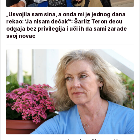
„Usvojila sam sina, a onda mi je jednog dana
rekao: ‘Ja nisam dečak’“: Šarliz Teron decu
odgaja bez privilegija i uči ih da sami zarade
svoj novac