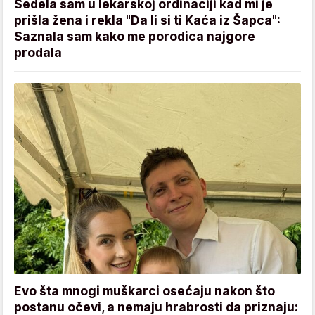
Sedela sam u lekarskoj ordinaciji kad mi je
prišla žena i rekla "Da li si ti Kaća iz Šapca":
Saznala sam kako me porodica najgore
prodala
Evo šta mnogi muškarci osećaju nakon što
postanu očevi, a nemaju hrabrosti da priznaju: