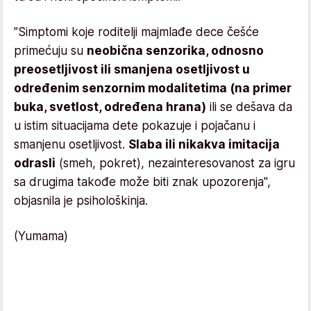
"Simptomi koje roditelji majmlađe dece češće
primećuju su
neobična senzorika, odnosno
preosetljivost ili smanjena osetljivost u
određenim senzornim modalitetima (na primer
buka, svetlost, određena hrana)
ili se dešava da
u istim situacijama dete pokazuje i pojačanu i
smanjenu osetljivost.
Slaba ili nikakva imitacija
odrasli
(smeh, pokret), nezainteresovanost za igru
sa drugima takođe može biti znak upozorenja",
objasnila je psihološkinja.
(Yumama)