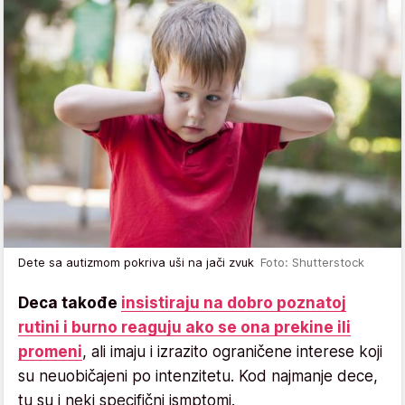
Dete sa autizmom pokriva uši na jači zvuk
Foto: Shutterstock
Deca takođe
insistiraju na dobro poznatoj
rutini i burno reaguju ako se ona prekine ili
promeni
, ali imaju i izrazito ograničene interese koji
su neuobičajeni po intenzitetu. Kod najmanje dece,
tu su i neki specifični ismptomi.