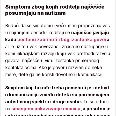
Simptomi zbog kojih roditelji najčešće
posumnjaju na autizam
Budući da se simptomi u većoj meri prepoznaju već
u najranijem periodu, roditelji se
najčešće javljaju
kada
postanu zabrinuti zbog izostanka govor
a
,
ali je uz to uvek povezano i značajno odstupanje u
komunikacijskom razvoju koji uvek prethodi razvoju
govora, najčešće u vidu izostanka primerenog
kontakta očima. Ako je govor i razvijen do neke
mere, dete ga ne koristi dovoljno u komunikaciji.
Simptom koji takođe treba pomenuti je i deficit
u komunikaciji između deteta sa poremećajem
autističnog spektra i druge osobe.
To se odnosi
na
smanjeno pokazivanje emocija
, a prisutno je
i otežano ili neobično započinjanje, održavanje