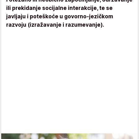
ili prekidanje socijalne interakcije, te se
javljaju i poteškoće u govorno-jezičkom
razvoju (izražavanje i razumevanje).