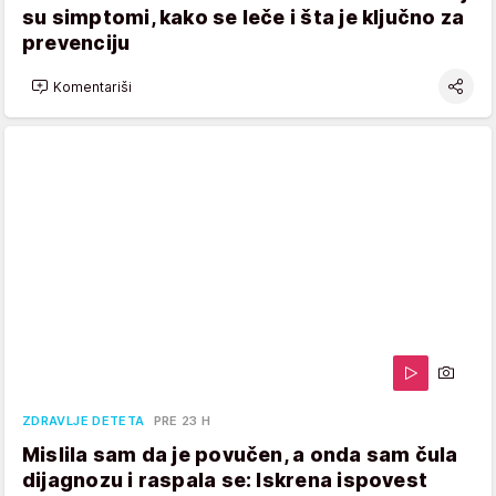
su simptomi, kako se leče i šta je ključno za
prevenciju
Komentariši
ZDRAVLJE DETETA
PRE 23 H
Mislila sam da je povučen, a onda sam čula
dijagnozu i raspala se: Iskrena ispovest