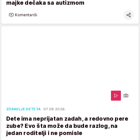
majke dečaka sa autizmom
Komentariši
ZDRAVLJE DETETA
07.08.2026.
Dete ima neprijatan zadah, a redovno pere
zube? Evo šta može da bude razlog, na
jedan roditelji i ne pomisle