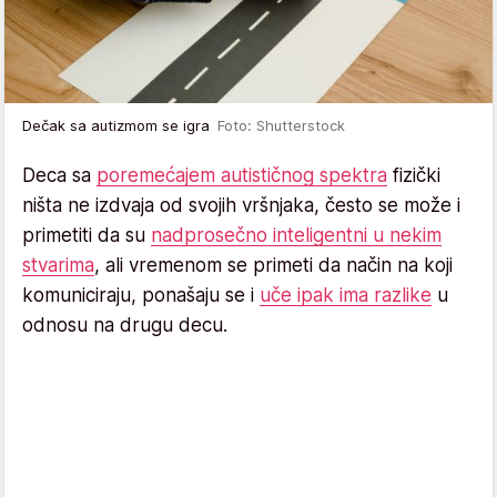
Dečak sa autizmom se igra
Foto: Shutterstock
Deca sa
poremećajem autističnog spektra
fizički
ništa ne izdvaja od svojih vršnjaka, često se može i
primetiti da su
nadprosečno inteligentni u nekim
stvarima
, ali vremenom se primeti da način na koji
komuniciraju, ponašaju se i
uče ipak ima razlike
u
odnosu na drugu decu.