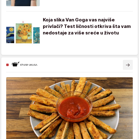
Koja slika Van Goga vas najviše
privlači? Test ličnosti otkriva šta vam
nedostaje za više sreće u životu