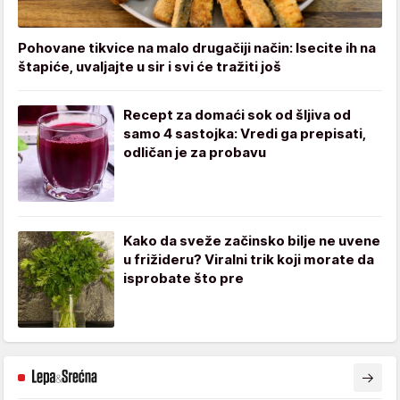
Pohovane tikvice na malo drugačiji način: Isecite ih na
štapiće, uvaljajte u sir i svi će tražiti još
Recept za domaći sok od šljiva od
samo 4 sastojka: Vredi ga prepisati,
odličan je za probavu
Kako da sveže začinsko bilje ne uvene
u frižideru? Viralni trik koji morate da
isprobate što pre