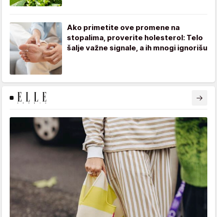
Ako primetite ove promene na
stopalima, proverite holesterol: Telo
šalje važne signale, a ih mnogi ignorišu