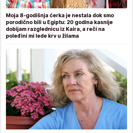
Moja 8-godišnja ćerka je nestala dok smo
porodično bili u Egiptu: 20 godina kasnije
dobijam razglednicu iz Kaira, a reči na
poleđini mi lede krv u žilama