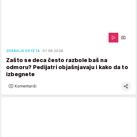
ZDRAVLJE DETETA
07.08.2026.
Zašto se deca često razbole baš na
odmoru? Pedijatri objašnjavaju i kako da to
izbegnete
Komentariši