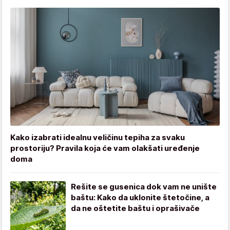
Kako izabrati idealnu veličinu tepiha za svaku
prostoriju? Pravila koja će vam olakšati uređenje
doma
Rešite se gusenica dok vam ne unište
baštu: Kako da uklonite štetočine, a
da ne oštetite baštu i oprašivače