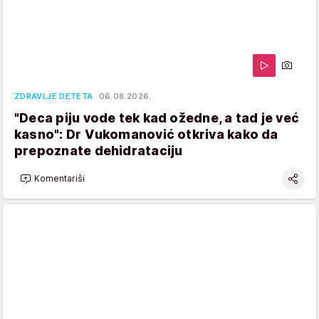
ZDRAVLJE DETETA
06.08.2026.
"Deca piju vode tek kad ožedne, a tad je već
kasno": Dr Vukomanović otkriva kako da
prepoznate dehidrataciju
Komentariši