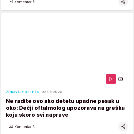
Komentariši
ZDRAVLJE DETETA
02.08.2026.
Ne radite ovo ako detetu upadne pesak u
oko: Dečji oftalmolog upozorava na grešku
koju skoro svi naprave
Komentariši