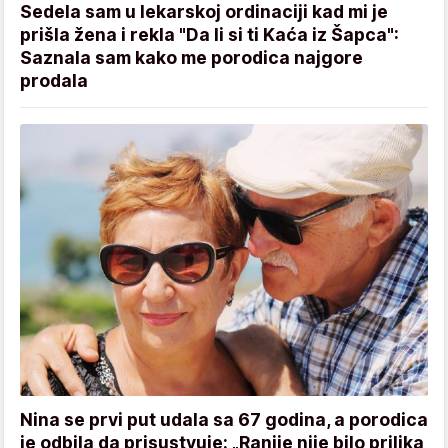
Sedela sam u lekarskoj ordinaciji kad mi je
prišla žena i rekla "Da li si ti Kaća iz Šapca":
Saznala sam kako me porodica najgore
prodala
Nina se prvi put udala sa 67 godina, a porodica
je odbila da prisustvuje: „Ranije nije bilo prilika