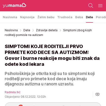
Naslovna
Najnovije
Želim bebu
Trudnoća
Beba
Dete
Porod
Naslovna
Dete
Zdravlje deteta
Simptomi zbog kojih
roditelji pomisle na autizam
SIMPTOMI KOJE RODITELJI PRVO
PRIMETE KOD DECE SA AUTIZMOM:
Govor i burne reakcije mogu biti znak da
odete kod lekara
Psihološkinja je otkrila koji su to simptomi koji
roditelji prvo primete kod dece koja imaju
dijagnozu autizma u ranom uzrastu.
Radmila Ilić
Objavljeno 08.12.2022. 12:02h