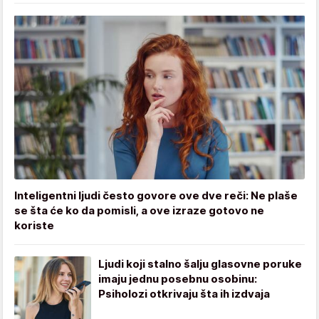
Inteligentni ljudi često govore ove dve reči: Ne plaše
se šta će ko da pomisli, a ove izraze gotovo ne
koriste
Ljudi koji stalno šalju glasovne poruke
imaju jednu posebnu osobinu:
Psiholozi otkrivaju šta ih izdvaja