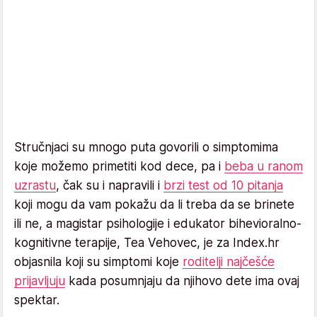
Stručnjaci su mnogo puta govorili o simptomima
koje možemo primetiti kod dece, pa i
beba u ranom
uzrastu
, čak su i napravili i
brzi test od 10 pitanja
koji mogu da vam pokažu da li treba da se brinete
ili ne, a magistar psihologije i edukator bihevioralno-
kognitivne terapije, Tea Vehovec, je za Index.hr
objasnila koji su simptomi koje
roditelji najčešće
prijavljuju
kada posumnjaju da njihovo dete ima ovaj
spektar.