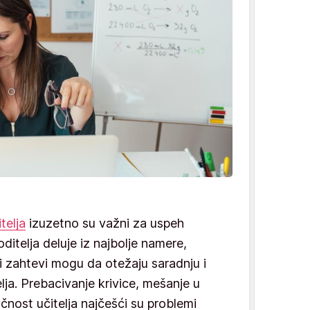
itelja
izuzetno su važni za uspeh
oditelja deluje iz najbolje namere,
i zahtevi mogu da otežaju saradnju i
elja. Prebacivanje krivice, mešanje u
čnost učitelja najčešći su problemi