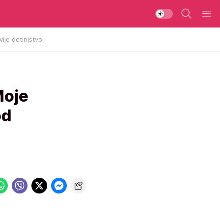
vije detinjstvo
Moje
od