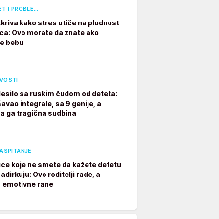
ET I PROBLE…
tkriva kako stres utiče na plodnost
a: Ovo morate da znate ako
te bebu
IVOSTI
desilo sa ruskim čudom od deteta:
avao integrale, sa 9 genije, a
a ga tragična sudbina
VASPITANJE
ice koje ne smete da kažete detetu
adirkuju: Ovo roditelji rade, a
a emotivne rane