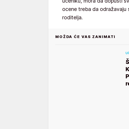
učeniku, mora da dopusti svi
ocene treba da odražavaju s
roditelja.
MOŽDA ĆE VAS ZANIMATI
U
Š
K
P
r