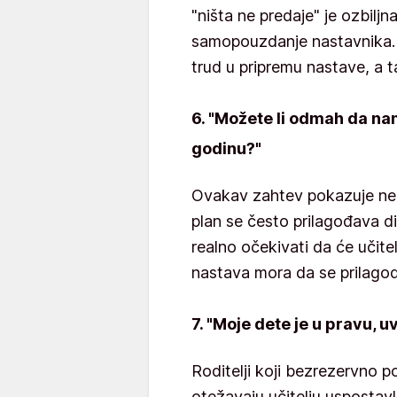
"ništa ne predaje" je ozbilj
samopouzdanje nastavnika. 
trud u pripremu nastave, a t
6. "Možete li odmah da na
godinu?"
Ovakav zahtev pokazuje nep
plan se često prilagođava di
realno očekivati da će učite
nastava mora da se prilago
7. "Moje dete je u pravu, u
Roditelji koji bezrezervno 
otežavaju učitelju uspostav