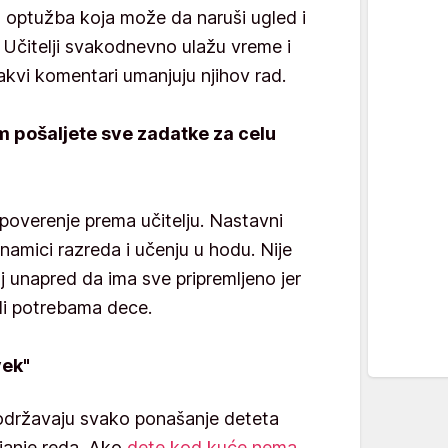
na optužba koja može da naruši ugled i
Učitelji svakodnevno ulažu vreme i
akvi komentari umanjuju njihov rad.
m pošaljete sve zadatke za celu
overenje prema učitelju. Nastavni
namici razreda i učenju u hodu. Nije
lj unapred da ima sve pripremljeno jer
di potrebama dece.
vek"
podržavaju svako ponašanje deteta
ljanje reda. Ako
dete kod kuće nema