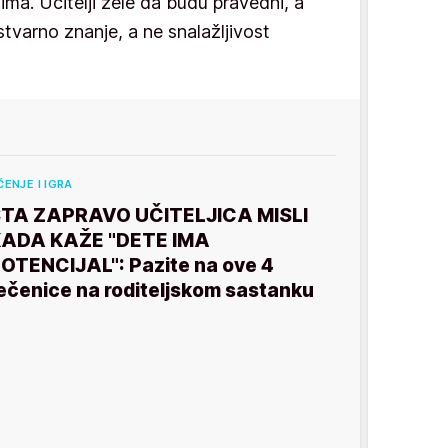
ma. Učitelji žele da budu pravedni, a
tvarno znanje, a ne snalažljivost
ČENJE I IGRA
TA ZAPRAVO UČITELJICA MISLI
ADA KAŽE "DETE IMA
OTENCIJAL": Pazite na ove 4
ečenice na roditeljskom sastanku