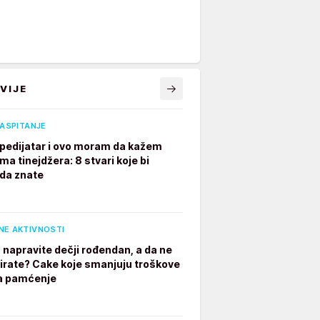
VIJE
VASPITANJE
pedijatar i ovo moram da kažem
ima tinejdžera: 8 stvari koje bi
 da znate
NE AKTIVNOSTI
 napravite dečji rođendan, a da ne
irate? Cake koje smanjuju troškove
a pamćenje