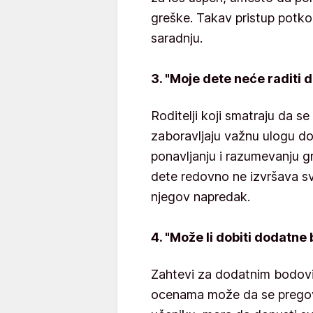
greške. Takav pristup potkop
saradnju.
3. "Moje dete neće raditi
Roditelji koji smatraju da se
zaboravljaju važnu ulogu 
ponavljanju i razumevanju g
dete redovno ne izvršava s
njegov napredak.
4. "Može li dobiti dodatne
Zahtevi za dodatnim bodov
ocenama može da se pregova