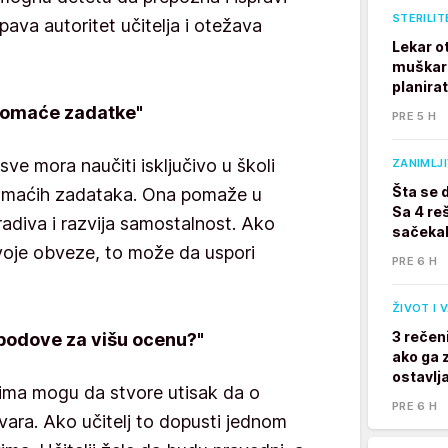
STERILIT
ava autoritet učitelja i otežava
Lekar o
muškarc
planira
 domaće zadatke"
PRE 5 H
 sve mora naučiti isključivo u školi
ZANIMLJ
Šta se 
domaćih zadataka. Ona pomaže u
Sa 4 reš
radiva i razvija samostalnost. Ako
sačekal
voje obveze, to može da uspori
PRE 6 H
ŽIVOT I 
3 rečen
 bodove za višu ocenu?"
ako ga z
ostavlj
ima mogu da stvore utisak da o
PRE 6 H
ra. Ako učitelj to dopusti jednom