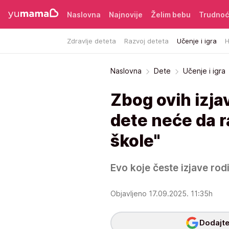
Naslovna
Najnovije
Želim bebu
Trudno
Zdravlje deteta
Razvoj deteta
Učenje i igra
H
Naslovna
Dete
Učenje i igra
Zbog ovih izjav
dete neće da r
škole"
Evo koje česte izjave rodit
Objavljeno 17.09.2025. 11:35h
Dodajte