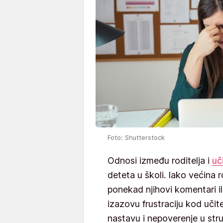
Foto: Shutterstock
Odnosi između roditelja i
uč
deteta u školi. Iako većina r
ponekad njihovi komentari il
izazovu frustraciju kod učit
nastavu i nepoverenje u stru