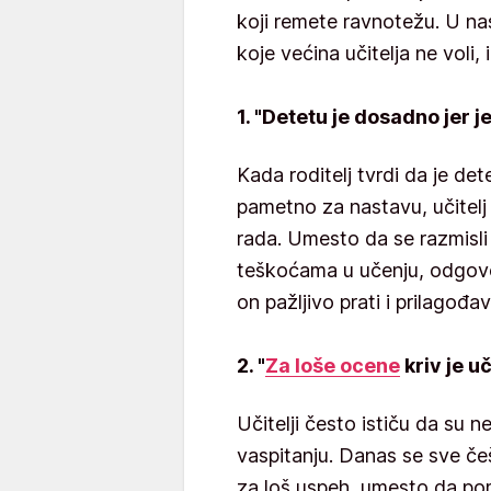
koji remete ravnotežu. U na
koje većina učitelja ne voli
1. "Detetu je dosadno jer j
Kada roditelj tvrdi da je de
pametno za nastavu, učitelj 
rada. Umesto da se razmisli 
teškoćama u učenju, odgovor
on pažljivo prati i prilago
2. "
Za loše ocene
kriv je uč
Učitelji često ističu da su nek
vaspitanju. Danas se sve češ
za loš uspeh, umesto da po