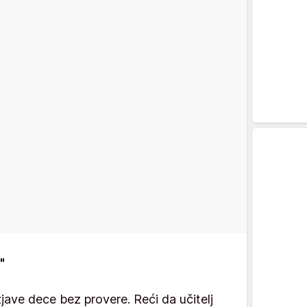
"
jave dece bez provere. Reći da učitelj