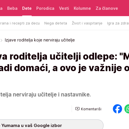
ća
Beba
Dete
Porodica
Vesti
Kolumne
Za članove
rana i recepti za decu
Nega deteta
Život i vaspitanje
Igra za zdra
Izjave roditelja koje nerviraju učitelje
a roditelja učitelji odlepe: "
adi domaći, a ovo je važnije 
elja nerviraju učitelje i nastavnike.
Komentariši
 Yumama u vaš Google izbor