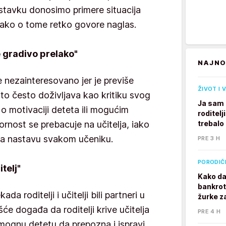
stavku donosimo primere situacija
, iako o tome retko govore naglas.
e gradivo prelako"
NAJNO
te nezainteresovano jer je previše
ŽIVOT I 
to često doživljava kao kritiku svog
Ja sam 
o motivaciji deteta ili mogućim
roditelj
nost se prebacuje na učitelja, iako
trebalo
đava nastavu svakom učeniku.
PRE 3 H
PORODIČ
itelj"
Kako da
bankrot
ada roditelji i učitelji bili partneri u
žurke z
će događa da roditelji krive učitelja
PRE 4 H
mognu detetu da prepozna i ispravi