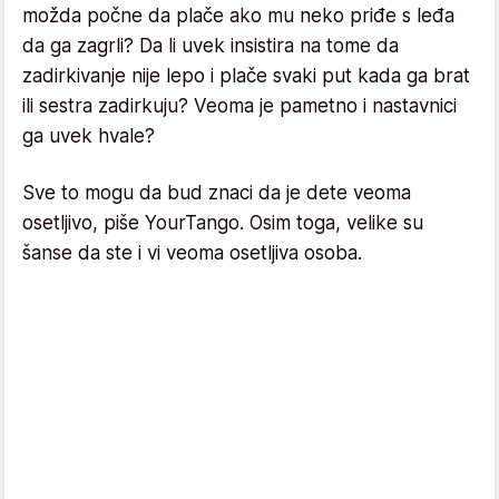
možda počne da plače ako mu neko priđe s leđa
da ga zagrli? Da li uvek insistira na tome da
zadirkivanje nije lepo i plače svaki put kada ga brat
ili sestra zadirkuju? Veoma je pametno i nastavnici
ga uvek hvale?
Sve to mogu da bud znaci da je dete veoma
osetljivo, piše YourTango. Osim toga, velike su
šanse da ste i vi veoma osetljiva osoba.