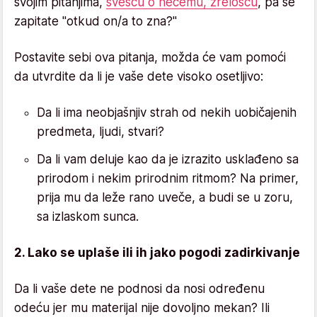
svojim pitanjima,
svešću o nečemu, zrelošću
, pa se
zapitate "otkud on/a to zna?"
Postavite sebi ova pitanja, možda će vam pomoći
da utvrdite da li je vaše dete visoko osetljivo:
Da li ima neobjašnjiv strah od nekih uobičajenih
predmeta, ljudi, stvari?
Da li vam deluje kao da je izrazito usklađeno sa
prirodom i nekim prirodnim ritmom? Na primer,
prija mu da leže rano uveče, a budi se u zoru,
sa izlaskom sunca.
2. Lako se uplaše ili ih jako pogodi zadirkivanje
Da li vaše dete ne podnosi da nosi određenu
odeću jer mu materijal nije dovoljno mekan? Ili