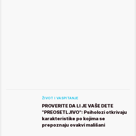
ŽIVOT I VASPITANJE
PROVERITE DA LI JE VAŠE DETE
"PREOSETLJIVO": Psiholozi otkrivaju
karakteristike po kojima se
prepoznaju ovakvi mališani