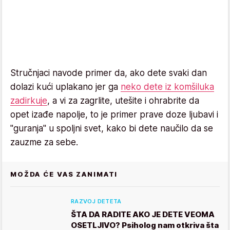
Stručnjaci navode primer da, ako dete svaki dan
dolazi kući uplakano jer ga
neko dete iz komšiluka
zadirkuje
, a vi za zagrlite, utešite i ohrabrite da
opet izađe napolje, to je primer prave doze ljubavi i
"guranja" u spoljni svet, kako bi dete naučilo da se
zauzme za sebe.
MOŽDA ĆE VAS ZANIMATI
RAZVOJ DETETA
ŠTA DA RADITE AKO JE DETE VEOMA
OSETLJIVO? Psiholog nam otkriva šta