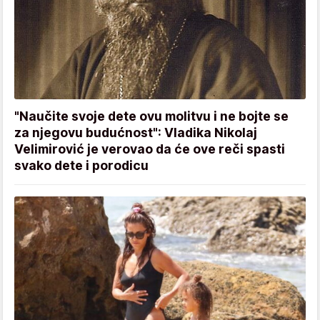
"Naučite svoje dete ovu molitvu i ne bojte se
za njegovu budućnost": Vladika Nikolaj
Velimirović je verovao da će ove reči spasti
svako dete i porodicu