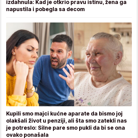
izdahnula: Kad je otkrio pravu istinu, žena ga
napustila i pobegla sa decom
Kupili smo majci kućne aparate da bismo joj
olakšali život u penziji, ali šta smo zatekli nas
je potreslo: Silne pare smo pukli da bi se ona
ovako ponašala