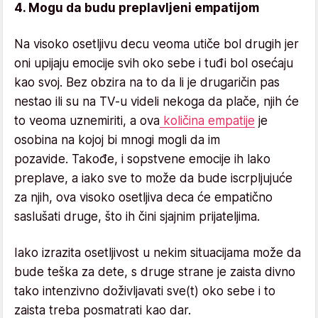
4. Mogu da budu preplavljeni empatijom
Na visoko osetljivu decu veoma utiče bol drugih jer
oni upijaju emocije svih oko sebe i tuđi bol osećaju
kao svoj. Bez obzira na to da li je drugaričin pas
nestao ili su na TV-u videli nekoga da plače, njih će
to veoma uznemiriti, a ova
količina empatije
je
osobina na kojoj bi mnogi mogli da im
pozavide. Takođe, i sopstvene emocije ih lako
preplave, a iako sve to može da bude iscrpljujuće
za njih, ova visoko osetljiva deca će empatično
saslušati druge, što ih čini sjajnim prijateljima.
Iako izrazita osetljivost u nekim situacijama može da
bude teška za dete, s druge strane je zaista divno
tako intenzivno doživljavati sve(t) oko sebe i to
zaista treba posmatrati kao dar.