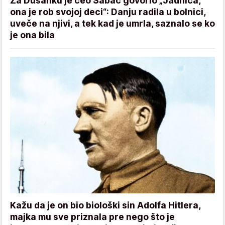
Za Dušanku je ceo Šabac govorio „Jadnica,
ona je rob svojoj deci“: Danju radila u bolnici,
uveče na njivi, a tek kad je umrla, saznalo se ko
je ona bila
Kažu da je on bio biološki sin Adolfa Hitlera,
majka mu sve priznala pre nego što je