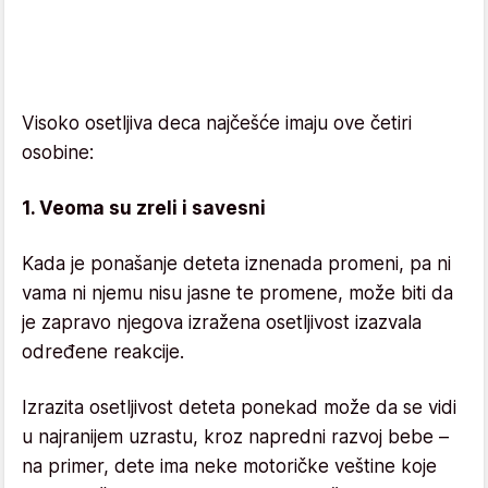
Visoko osetljiva deca najčešće imaju ove četiri
osobine:
1. Veoma su zreli i savesni
Kada je ponašanje deteta iznenada promeni, pa ni
vama ni njemu nisu jasne te promene, može biti da
je zapravo njegova izražena osetljivost izazvala
određene reakcije.
Izrazita osetljivost deteta ponekad može da se vidi
u najranijem uzrastu, kroz napredni razvoj bebe –
na primer, dete ima neke motoričke veštine koje