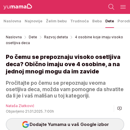
Naslovna
Najnovije
Želim bebu
Trudnoća
Beba
Dete
Porod
Naslovna
Dete
Razvoj deteta
4 osobine koje imaju visoko
osetljiva deca
Po čemu se prepoznaju visoko osetljiva
deca? Obično imaju ove 4 osobine, a na
jednoj mnogi mogu da im zavide
Pročitajte po čemu se prepoznaju veoma
osetljiva deca, možda vam pomogne da shvatite
da li je i vaš mališan u toj kategoriji.
Nataša Zlatković
Objavljeno 21.01.2025. 7:00h
Dodajte Yumama u vaš Google izbor