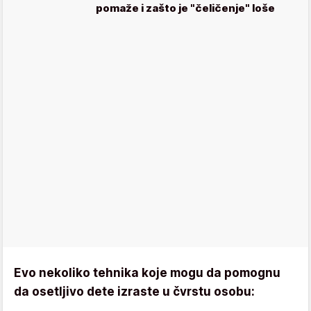
pomaže i zašto je "čeličenje" loše
Evo nekoliko tehnika koje mogu da pomognu
da osetljivo dete izraste u čvrstu osobu: