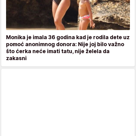
Monika je imala 36 godina kad je rodila dete uz
pomoć anonimnog donora: Nije joj bilo važno
što ćerka neće imati tatu, nije želela da
zakasni