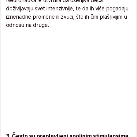
Neuronauka je utvrdila da osetljiva deca
doživljavaju svet intenzivnije, te da ih više pogađaju
iznenadne promene ili zvuci, što ih čini plašljivijim u
odnosu na druge.
3. Često su preplavljeni spoljnim stimulansima