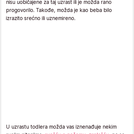
nisu uobičajene za taj uzrast ili je možda rano
progovorilo. Takođe, možda je kao beba bilo
izrazito srećno ili uznemireno.
U uzrastu todlera možda vas iznenađuje nekim