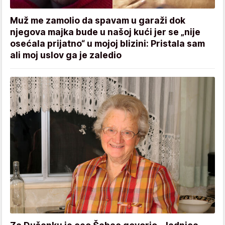
Muž me zamolio da spavam u garaži dok
njegova majka bude u našoj kući jer se „nije
osećala prijatno“ u mojoj blizini: Pristala sam
ali moj uslov ga je zaledio