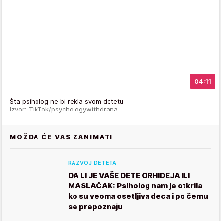
04:11
Šta psiholog ne bi rekla svom detetu
Izvor: TikTok/psychologywithdrana
MOŽDA ĆE VAS ZANIMATI
RAZVOJ DETETA
DA LI JE VAŠE DETE ORHIDEJA ILI
MASLAČAK: Psiholog nam je otkrila
ko su veoma osetljiva deca i po čemu
se prepoznaju