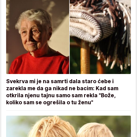
Svekrva mi je na samrti dala staro ćebe i
zarekla me da ga nikad ne bacim: Kad sam
otkrila njenu tajnu samo sam rekla "Bože,
koliko sam se ogrešila o tu ženu"