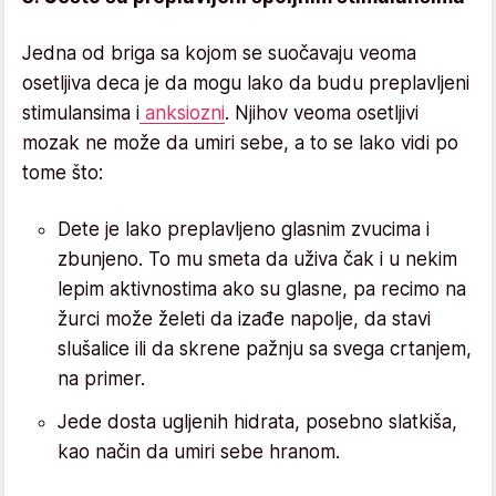
Jedna od briga sa kojom se suočavaju veoma
osetljiva deca je da mogu lako da budu preplavljeni
stimulansima i
anksiozni
. Njihov veoma osetljivi
mozak ne može da umiri sebe, a to se lako vidi po
tome što:
Dete je lako preplavljeno glasnim zvucima i
zbunjeno. To mu smeta da uživa čak i u nekim
lepim aktivnostima ako su glasne, pa recimo na
žurci može želeti da izađe napolje, da stavi
slušalice ili da skrene pažnju sa svega crtanjem,
na primer.
Jede dosta ugljenih hidrata, posebno slatkiša,
kao način da umiri sebe hranom.