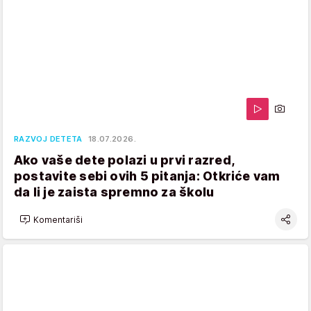
RAZVOJ DETETA
18.07.2026.
Ako vaše dete polazi u prvi razred,
postavite sebi ovih 5 pitanja: Otkriće vam
da li je zaista spremno za školu
Komentariši