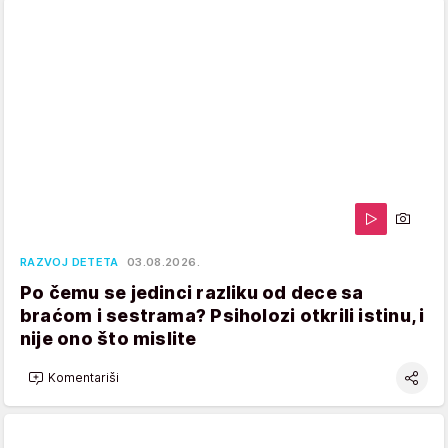
RAZVOJ DETETA
03.08.2026.
Po čemu se jedinci razliku od dece sa
braćom i sestrama? Psiholozi otkrili istinu, i
nije ono što mislite
Komentariši