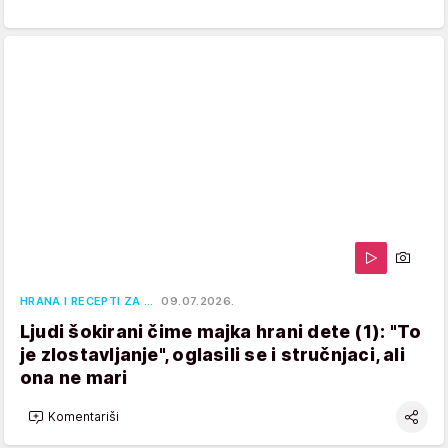
HRANA I RECEPTI ZA …
09.07.2026.
Ljudi šokirani čime majka hrani dete (1): "To
je zlostavljanje", oglasili se i stručnjaci, ali
ona ne mari
Komentariši