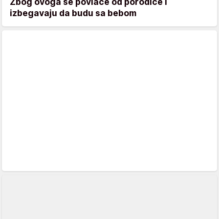
Zbog ovoga se povlače od porodice i
izbegavaju da budu sa bebom