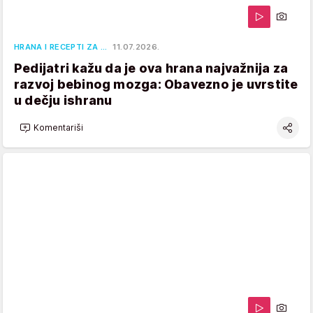
HRANA I RECEPTI ZA …
11.07.2026.
Pedijatri kažu da je ova hrana najvažnija za
razvoj bebinog mozga: Obavezno je uvrstite
u dečju ishranu
Komentariši