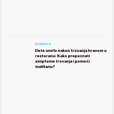
PORODICA
Dete umrlo nakon trovanja hranom u
restoranu: Kako prepoznati
simptome trovanja i pomoći
mališanu?