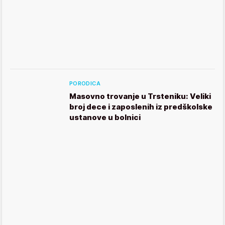
PORODICA
Masovno trovanje u Trsteniku: Veliki
broj dece i zaposlenih iz predškolske
ustanove u bolnici