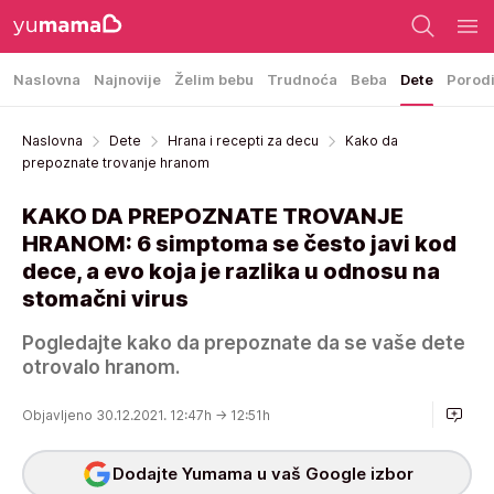
Naslovna
Najnovije
Želim bebu
Trudnoća
Beba
Dete
Porod
Naslovna
Dete
Hrana i recepti za decu
Kako da
prepoznate trovanje hranom
KAKO DA PREPOZNATE TROVANJE
HRANOM: 6 simptoma se često javi kod
dece, a evo koja je razlika u odnosu na
stomačni virus
Pogledajte kako da prepoznate da se vaše dete
otrovalo hranom.
Objavljeno 30.12.2021. 12:47h
→ 12:51h
Dodajte Yumama u vaš Google izbor