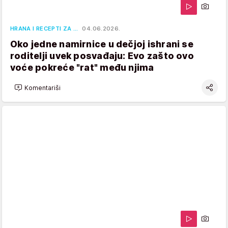
HRANA I RECEPTI ZA …
04.06.2026.
Oko jedne namirnice u dečjoj ishrani se
roditelji uvek posvađaju: Evo zašto ovo
voće pokreće "rat" među njima
Komentariši