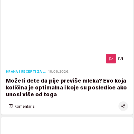
HRANA I RECEPTI ZA …
18.06.2026.
Može li dete da pije previše mleka? Evo koja
količina je optimalna i koje su posledice ako
unosi više od toga
Komentariši