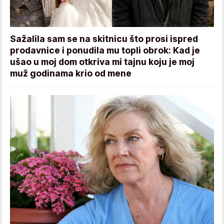
Sažalila sam se na skitnicu što prosi ispred
prodavnice i ponudila mu topli obrok: Kad je
ušao u moj dom otkriva mi tajnu koju je moj
muž godinama krio od mene