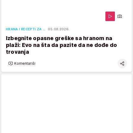
HRANA I RECEPTI ZA …
05.08.2026.
Izbegnite opasne greške sa hranom na
plaži: Evo na šta da pazite da ne dođe do
trovanja
Komentariši