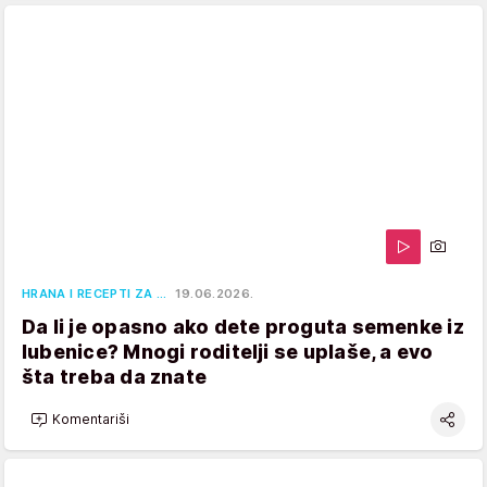
HRANA I RECEPTI ZA …
19.06.2026.
Da li je opasno ako dete proguta semenke iz
lubenice? Mnogi roditelji se uplaše, a evo
šta treba da znate
Komentariši