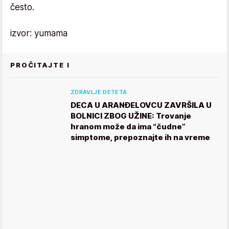
često.
izvor: yumama
PROČITAJTE I
ZDRAVLJE DETETA
DECA U ARANĐELOVCU ZAVRŠILA U
BOLNICI ZBOG UŽINE: Trovanje
hranom može da ima “čudne”
simptome, prepoznajte ih na vreme