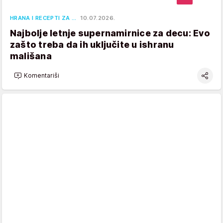
HRANA I RECEPTI ZA …
10.07.2026.
Najbolje letnje supernamirnice za decu: Evo
zašto treba da ih uključite u ishranu
mališana
Komentariši