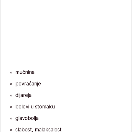
mučnina
povraćanje
dijareja
bolovi u stomaku
glavobolja
slabost, malaksalost