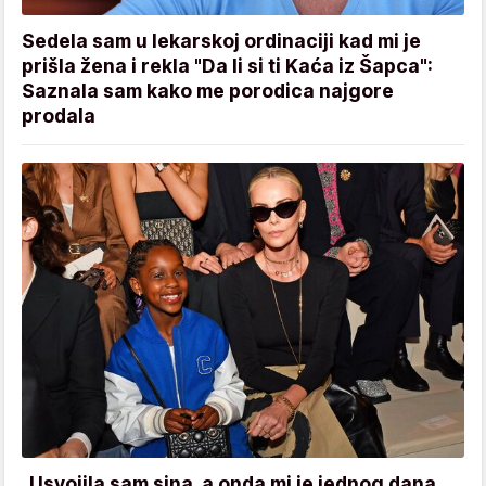
Sedela sam u lekarskoj ordinaciji kad mi je
prišla žena i rekla "Da li si ti Kaća iz Šapca":
Saznala sam kako me porodica najgore
prodala
„Usvojila sam sina, a onda mi je jednog dana