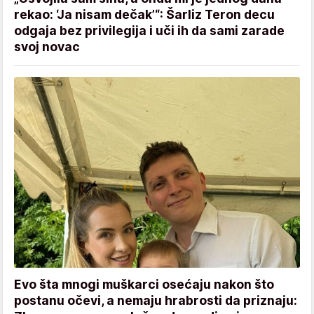
rekao: ‘Ja nisam dečak’“: Šarliz Teron decu
odgaja bez privilegija i uči ih da sami zarade
svoj novac
Evo šta mnogi muškarci osećaju nakon što
postanu očevi, a nemaju hrabrosti da priznaju: