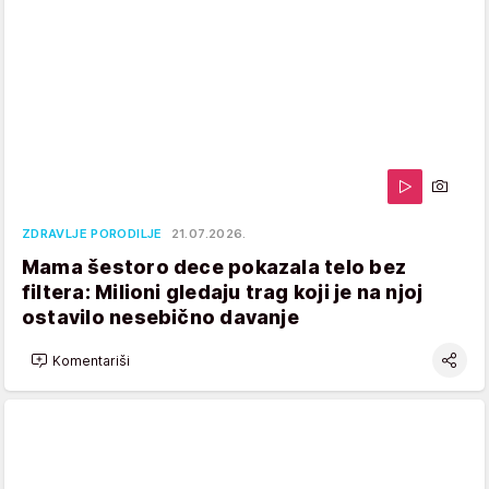
ZDRAVLJE PORODILJE
21.07.2026.
Mama šestoro dece pokazala telo bez
filtera: Milioni gledaju trag koji je na njoj
ostavilo nesebično davanje
Komentariši