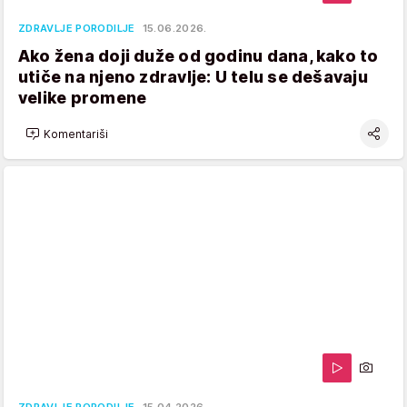
ZDRAVLJE PORODILJE
15.06.2026.
Ako žena doji duže od godinu dana, kako to
utiče na njeno zdravlje: U telu se dešavaju
velike promene
Komentariši