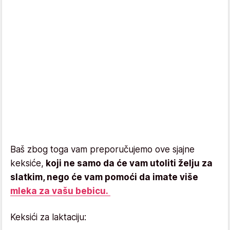
Baš zbog toga vam preporučujemo ove sjajne
keksiće,
koji ne samo da će vam utoliti želju za
slatkim, nego će vam pomoći da imate više
mleka za vašu bebicu.
Keksići za laktaciju: