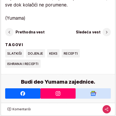
sve dok kolačići ne porumene.
(Yumama)
Prethodna vest
Sledeća vest
TAGOVI
SLATKIŠI
DOJENJE
KEKS
RECEPTI
ISHRANA I RECEPTI
Budi deo Yumama zajednice.
Komentariši