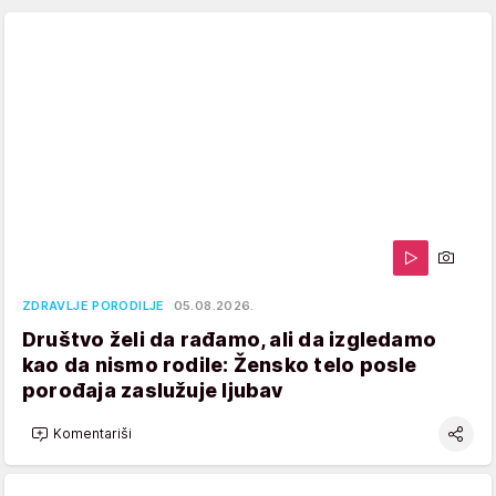
ZDRAVLJE PORODILJE
05.08.2026.
Društvo želi da rađamo, ali da izgledamo
kao da nismo rodile: Žensko telo posle
porođaja zaslužuje ljubav
Komentariši