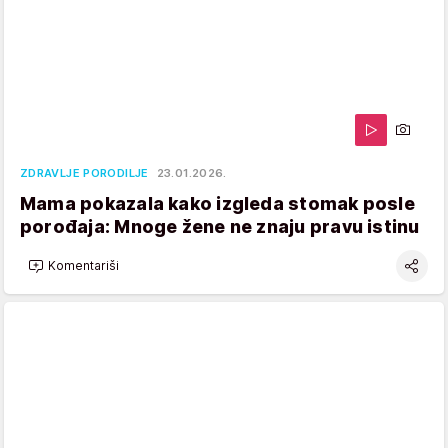
ZDRAVLJE PORODILJE
23.01.2026.
Mama pokazala kako izgleda stomak posle
porođaja: Mnoge žene ne znaju pravu istinu
Komentariši