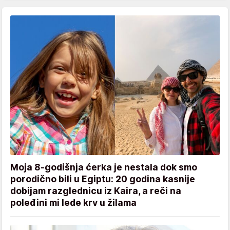
Moja 8-godišnja ćerka je nestala dok smo
porodično bili u Egiptu: 20 godina kasnije
dobijam razglednicu iz Kaira, a reči na
poleđini mi lede krv u žilama