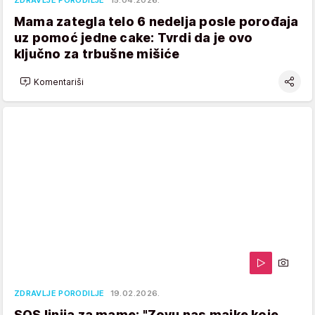
ZDRAVLJE PORODILJE
15.04.2026.
Mama zategla telo 6 nedelja posle porođaja
uz pomoć jedne cake: Tvrdi da je ovo
ključno za trbušne mišiće
Komentariši
ZDRAVLJE PORODILJE
19.02.2026.
SOS linija za mame: "Zovu nas majke koje