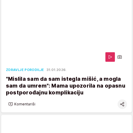
ZDRAVLJE PORODILJE
31.01.2026.
"Mislila sam da sam istegla mišić, a mogla
sam da umrem": Mama upozorila na opasnu
postporođajnu komplikaciju
Komentariši