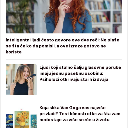
Inteligentni ljudi često govore ove dve reči: Ne plaše
se šta će ko da pomisli, a ove izraze gotovo ne
koriste
Ljudi koji stalno šalju glasovne poruke
imaju jednu posebnu osobinu:
Psiholozi otkrivaju šta ih izdvaja
Koja slika Van Goga vas najviše
privlači? Test ličnosti otkriva šta vam
nedostaje za više sreće u životu