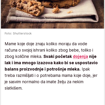
Foto: Shutterstock
Mame koje doje znaju koliko moraju da vode
računa o svojoj ishrani koliko zbog bebe, toliko i
zbog količine mleka.
Svaki početak
dojenja
nije
lak i ima mnogo izazova kako bi se uspostavio
balans proizvodnje i potrošnje mleka.
Ipak
treba razmišljati i o potrebama mama koje doje, jer
je sasvim normalno da imate želju za nekim
slatkišem.