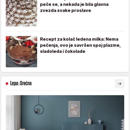
peče se, a nekada je bila glavna
zvezda svake proslave
Recept za kolač ledena milka: Nema
pečenja, ovo je savršen spoj plazme,
sladoleda i čokolade