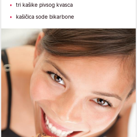
tri kašike pivsog kvasca
kašičica sode bikarbone