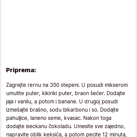
Priprema:
Zagrejte rernu na 350 stepeni. U posudi mikserom
umutite puter, kikiriki puter, braon šećer. Dodajte
jaja i vanilu, a potom i banane. U drugoj posudi
izmešajte brašno, sodu bikarbonu i so. Dodajte
pahuljice, laneno seme, kvasac. Nakon toga
dodajte iseckanu čokoladu. Umesite sve zajedno,
napravite oblik keksića, a potom pecite 12 minuta,