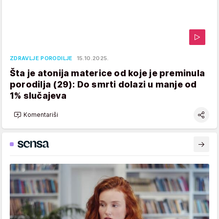
ZDRAVLJE PORODILJE
15.10.2025.
Šta je atonija materice od koje je preminula
porodilja (29): Do smrti dolazi u manje od
1% slučajeva
Komentariši