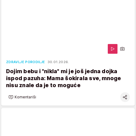
ZDRAVLJE PORODILJE
30.01.2026.
Dojim bebu i "nikla" mi je još jedna dojka
ispod pazuha: Mama šokirala sve, mnoge
nisu znale da je to moguće
Komentariši