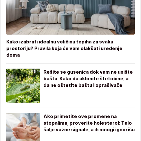
Kako izabrati idealnu veličinu tepiha za svaku
prostoriju? Pravila koja će vam olakšati uređenje
doma
Rešite se gusenica dok vam ne unište
baštu: Kako da uklonite štetočine, a
da ne oštetite baštu i oprašivače
Ako primetite ove promene na
stopalima, proverite holesterol: Telo
šalje važne signale, a ih mnogi ignorišu