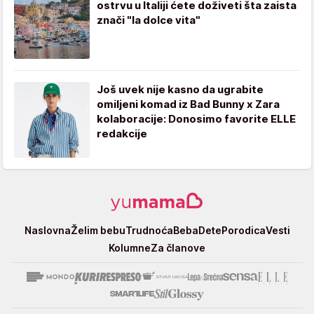
ostrvu u Italiji ćete doživeti šta zaista
znači "la dolce vita"
Još uvek nije kasno da ugrabite
omiljeni komad iz Bad Bunny x Zara
kolaboracije: Donosimo favorite ELLE
redakcije
Yumama
Naslovna
Želim bebu
Trudnoća
Beba
Dete
Porodica
Vesti
Kolumne
Za članove