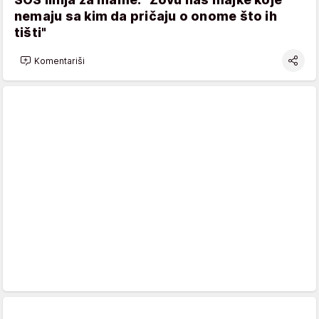
nemaju sa kim da pričaju o onome što ih
tišti"
Komentariši