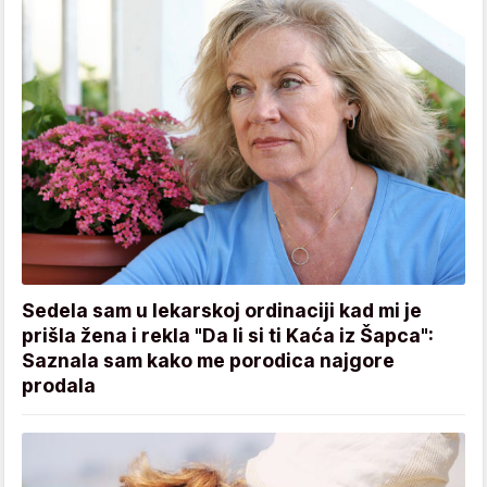
Sedela sam u lekarskoj ordinaciji kad mi je
prišla žena i rekla "Da li si ti Kaća iz Šapca":
Saznala sam kako me porodica najgore
prodala