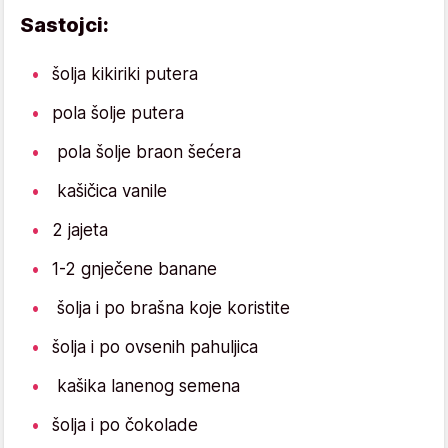
Sastojci:
šolja kikiriki putera
pola šolje putera
pola šolje braon šećera
kašičica vanile
2 jajeta
1-2 gnječene banane
šolja i po brašna koje koristite
šolja i po ovsenih pahuljica
kašika lanenog semena
šolja i po čokolade