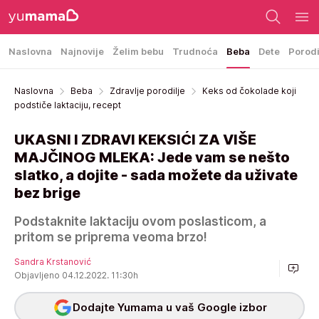
Naslovna
Najnovije
Želim bebu
Trudnoća
Beba
Dete
Porod
Naslovna
Beba
Zdravlje porodilje
Keks od čokolade koji
podstiče laktaciju, recept
UKASNI I ZDRAVI KEKSIĆI ZA VIŠE
MAJČINOG MLEKA: Jede vam se nešto
slatko, a dojite - sada možete da uživate
bez brige
Podstaknite laktaciju ovom poslasticom, a
pritom se priprema veoma brzo!
Sandra Krstanović
Objavljeno 04.12.2022. 11:30h
Dodajte Yumama u vaš Google izbor