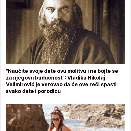
"Naučite svoje dete ovu molitvu i ne bojte se
za njegovu budućnost": Vladika Nikolaj
Velimirović je verovao da će ove reči spasti
svako dete i porodicu