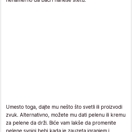
Umesto toga, dajte mu nešto što svetli ili proizvodi
zvuk. Alternativno, možete mu dati pelenu ili kremu
za pelene da drži. Biće vam lakše da promenite
pelene svojoj bebi kada je zauzeta igranjem i