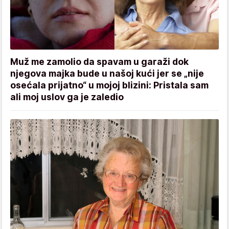
Muž me zamolio da spavam u garaži dok
njegova majka bude u našoj kući jer se „nije
osećala prijatno“ u mojoj blizini: Pristala sam
ali moj uslov ga je zaledio