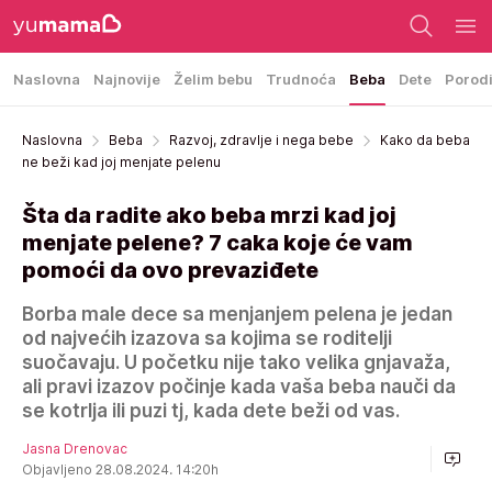
Naslovna
Najnovije
Želim bebu
Trudnoća
Beba
Dete
Porod
Naslovna
Beba
Razvoj, zdravlje i nega bebe
Kako da beba
ne beži kad joj menjate pelenu
Šta da radite ako beba mrzi kad joj
menjate pelene? 7 caka koje će vam
pomoći da ovo prevaziđete
Borba male dece sa menjanjem pelena je jedan
od najvećih izazova sa kojima se roditelji
suočavaju. U početku nije tako velika gnjavaža,
ali pravi izazov počinje kada vaša beba nauči da
se kotrlja ili puzi tj, kada dete beži od vas.
Jasna Drenovac
Objavljeno 28.08.2024. 14:20h