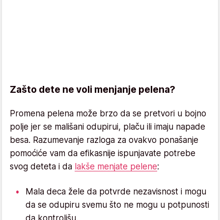
Zašto dete ne voli menjanje pelena?
Promena pelena može brzo da se pretvori u bojno
polje jer se mališani odupirui, plaču ili imaju napade
besa. Razumevanje razloga za ovakvo ponašanje
pomoćiće vam da efikasnije ispunjavate potrebe
svog deteta i da
lakše menjate pelene
:
Mala deca žele da potvrde nezavisnost i mogu
da se odupiru svemu što ne mogu u potpunosti
da kontrolišu.