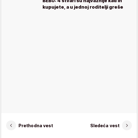
BEBU: 4 stvari su najvažnije kad ih
kupujete, a u jednoj roditelji greše
Prethodna vest
Sledeća vest