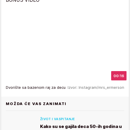
00:16
Dvorište sa bazenom raj za decu
Izvor: Instagram/mrs_ermerson
MOŽDA ĆE VAS ZANIMATI
ŽIVOT I VASPITANJE
Kako su se gajila deca 50-ih godina u