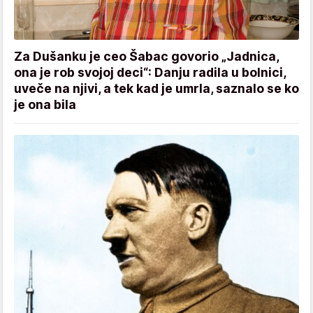
Za Dušanku je ceo Šabac govorio „Jadnica,
ona je rob svojoj deci“: Danju radila u bolnici,
uveče na njivi, a tek kad je umrla, saznalo se ko
je ona bila