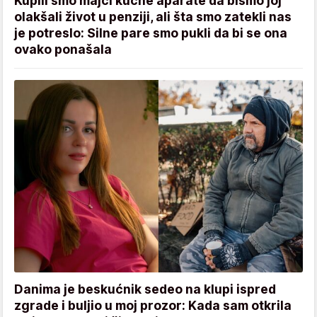
Kupili smo majci kućne aparate da bismo joj
olakšali život u penziji, ali šta smo zatekli nas
je potreslo: Silne pare smo pukli da bi se ona
ovako ponašala
Danima je beskućnik sedeo na klupi ispred
zgrade i buljio u moj prozor: Kada sam otkrila