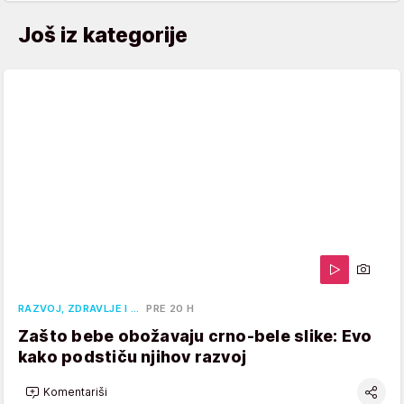
Još iz kategorije
RAZVOJ, ZDRAVLJE I …
PRE 20 H
Zašto bebe obožavaju crno-bele slike: Evo
kako podstiču njihov razvoj
Komentariši