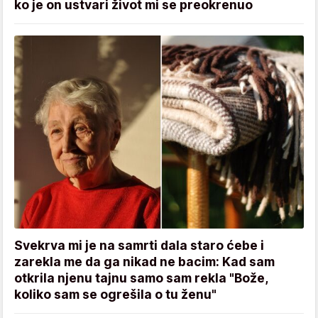
ko je on ustvari život mi se preokrenuo
Svekrva mi je na samrti dala staro ćebe i
zarekla me da ga nikad ne bacim: Kad sam
otkrila njenu tajnu samo sam rekla "Bože,
koliko sam se ogrešila o tu ženu"