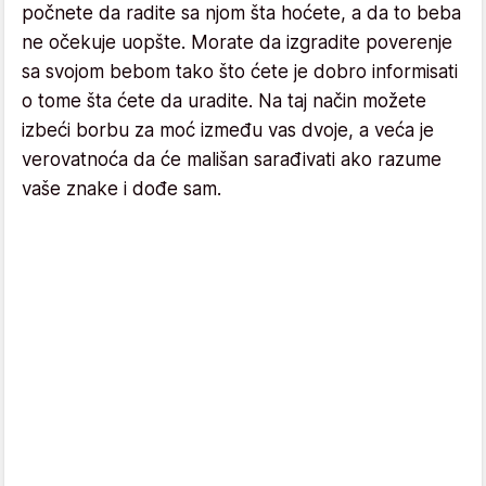
počnete da radite sa njom šta hoćete, a da to beba
ne očekuje uopšte. Morate da izgradite poverenje
sa svojom bebom tako što ćete je dobro informisati
o tome šta ćete da uradite. Na taj način možete
izbeći borbu za moć između vas dvoje, a veća je
verovatnoća da će mališan sarađivati ako razume
vaše znake i dođe sam.