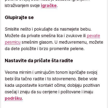
istraživanjem svoje
igračke
.
Glupirajte se
Smislite nešto i pokušajte da nasmejete bebu.
Možete da private smešna lica i zvukove ili
pevate
pesmicu
smešnim glasom. U međuvremenu, možete
da dete položite i brzo promenite pelene.
Nastavite da pričate šta radite
Veoma mirnim i umirujućim tonom ispričajte svojoj
bebi šta tačno radite i to istovremeno. Bebe vole
kada uspostavite kontakt očima; dobijaju pozitivan
osećaj i znaju da su cenjene i poštovane i imaju
podršku
.