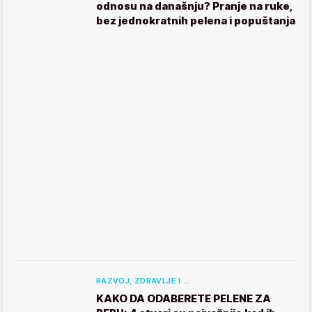
odnosu na današnju? Pranje na ruke,
bez jednokratnih pelena i popuštanja
RAZVOJ, ZDRAVLJE I …
KAKO DA ODABERETE PELENE ZA