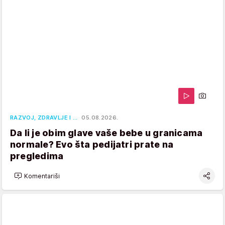
RAZVOJ, ZDRAVLJE I …
05.08.2026.
Da li je obim glave vaše bebe u granicama
normale? Evo šta pedijatri prate na
pregledima
Komentariši