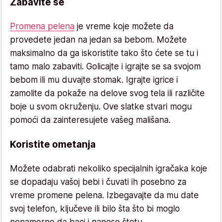
Zabavite se
Promena pelena
je vreme koje možete da
provedete jedan na jedan sa bebom. Možete
maksimalno da ga iskoristite tako što ćete se tu i
tamo malo zabaviti. Golicajte i igrajte se sa svojom
bebom ili mu duvajte stomak. Igrajte igrice i
zamolite da pokaže na delove svog tela ili različite
boje u svom okruženju. Ove slatke stvari mogu
pomoći da zainteresujete vašeg mališana.
Koristite ometanja
Možete odabrati nekoliko specijalnih igračaka koje
se dopadaju vašoj bebi i čuvati ih posebno za
vreme promene pelena. Izbegavajte da mu date
svoj telefon, ključeve ili bilo šta što bi moglo
nenamerno da baci i nanese štetu.