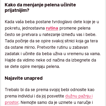
Kako da menjanje pelena učinite
prijatnijim?
Kada vaša beba postane tvrdoglavo dete koje je u
pokretu, jednostavna
rutina
promene pelena
često se pretvara u natezanje između vas i bebe.
Tada počinje da se opire svakoj sitnici koja ga tera
da ostane mirno. Pretvorite rutinu u zabavan
zadatak i učinite da beba uživa u vremenu sa vama.
Hajde da vidimo neke od načina da izbegnete da
se dete opire menjaju pelena.
Najavite unapred
Trebalo bi da se prema svojoj bebi odnosite kao
prema individui i da joj posvetite
dužnu pažnju i
prostor
. Nemojte samo da je uzmete u naručje i