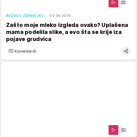
RAZVOJ, ZDRAVLJE I …
03.08.2026.
Zašto moje mleko izgleda ovako? Uplašena
mama podelila slike, a evo šta se krije iza
pojave grudvica
Komentariši