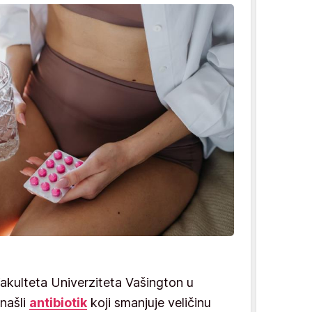
fakulteta Univerziteta Vašington u
našli
antibiotik
koji smanjuje veličinu