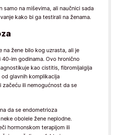
an samo na miševima, ali naučnici sada
itivanje kako bi ga testirali na ženama.
oza
na žene bilo kog uzrasta, ali je
i 40-im godinama. Ovo hronično
gnostikuje kao cistitis, fibromijalgija
 od glavnih komplikacija
i začeću ili nemogućnost da se
ina da se endometrioza
u neke obolele žene neplodne.
či hormonskom terapijom ili