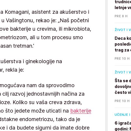
trudnic
letnje v
a Komagani, asistent za akušerstvo i
PRE 8 H
 u Vašingtonu, rekao je: „Naš početni
ove bakterije u crevima, ili mikrobiota,
ŽIVOT I 
metriozom, ali u tom procesu smo
Deca ko
posledi
kasan tretman.'
trag za 
PRE 10 H
kušerstva i ginekologije na
, rekla je:
ŽIVOT I 
Šta se 
. Omogućava nam da sprovodimo
dovoljno
često v
 cilj razvoj jednostavnijih načina za
PRE 10 H
oze. Koliko su vaša creva zdrava,
no što jedete može uticati na
bakterije
UČENJE I
dstakne endometriozu, tako da je
6 igrač
e i da budete sigurni da imate dobre
godini: