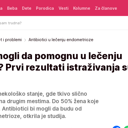
ća
Beba
Dete
Porodica
Vesti
Kolumne
Za članove
 sam trudna?
et i problemi
Antibiotici u lečenju endometrioze
 mogli da pomognu u lečenju
Prvi rezultati istraživanja 
ekološko stanje, gde tkivo slično
 na drugim mestima. Do 50% žena koje
 Antibiotici bi mogli da budu od
etrioze, otkrila je studija.