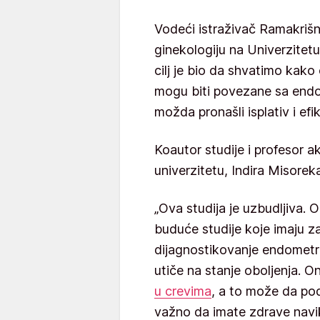
Vodeći istraživač Ramakrišn
ginekologiju na Univerzitetu
cilj je bio da shvatimo kako 
mogu biti povezane sa endo
možda pronašli isplativ i efi
Koautor studije i profesor a
univerzitetu, Indira Misorekar
„Ova studija je uzbudljiva
buduće studije koje imaju za
dijagnostikovanje endometri
utiče na stanje oboljenja. O
u crevima
, a to može da po
važno da imate zdrave navik