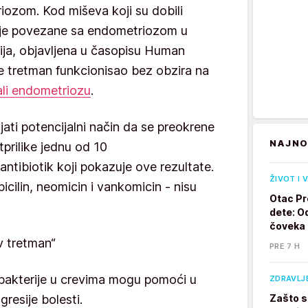
iozom. Kod miševa koji su dobili
zije povezane sa endometriozom u
dija, objavljena u časopisu Human
je tretman funkcionisao bez obzira na
ali endometriozu
.
ati potencijalni način da se preokrene
NAJNO
prilike jednu od 10
antibiotik koji pokazuje ove rezultate.
ŽIVOT I 
picilin, neomicin i vankomicin - nisu
Otac Pr
dete: Od
čoveka
v tretman“
PRE 7 H
a bakterije u crevima mogu pomoći u
ZDRAVLJ
resije bolesti.
Zašto s