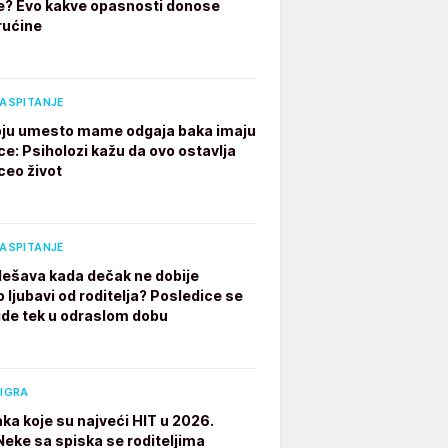
e? Evo kakve opasnosti donose
rućine
VASPITANJE
ju umesto mame odgaja baka imaju
ce: Psiholozi kažu da ovo ostavlja
ceo život
VASPITANJE
dešava kada dečak ne dobije
 ljubavi od roditelja? Posledice se
ide tek u odraslom dobu
 IGRA
aka koje su najveći HIT u 2026.
 Neke sa spiska se roditeljima