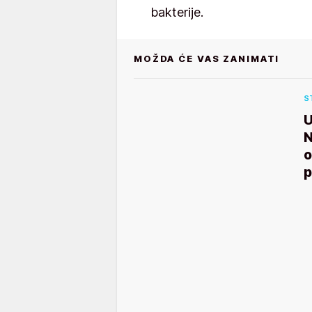
bakterije.
MOŽDA ĆE VAS ZANIMATI
S
U
N
o
p