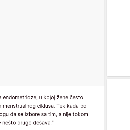
a endometrioze, u kojoj žene često
m menstrualnog ciklusa. Tek kada bol
ogu da se izbore sa tim, a nije tokom
e nešto drugo dešava.“