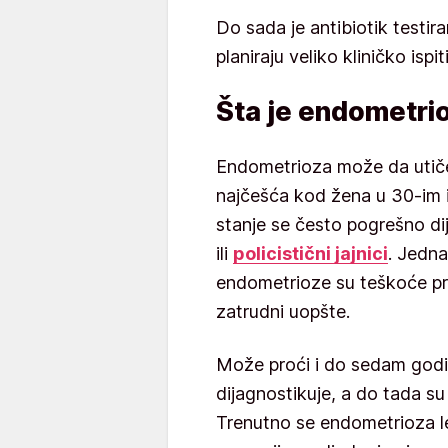
Do sada je antibiotik testir
planiraju veliko kliničko isp
Šta je endometri
Endometrioza može da utiče 
najčešća kod žena u 30-im 
stanje se često pogrešno dija
ili
policistični jajnici
. Jedna
endometrioze su teškoće pr
zatrudni uopšte.
Može proći i do sedam god
dijagnostikuje, a do tada s
Trenutno se endometrioza le