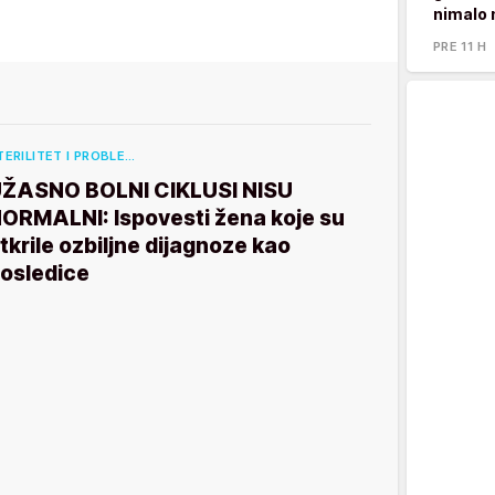
nimalo 
PRE 11 H
TERILITET I PROBLE…
ŽASNO BOLNI CIKLUSI NISU
ORMALNI: Ispovesti žena koje su
tkrile ozbiljne dijagnoze kao
osledice