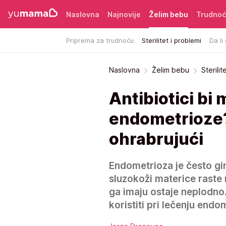
Naslovna
Najnovije
Želim bebu
Trudno
Priprema za trudnoću
Sterilitet i problemi
Da li
Naslovna
Želim bebu
Sterilit
Antibiotici bi
endometrioze? 
ohrabrujući
Endometrioza je često gin
sluzokoži materice raste
ga imaju ostaje neplodno.
koristiti pri lečenju endom