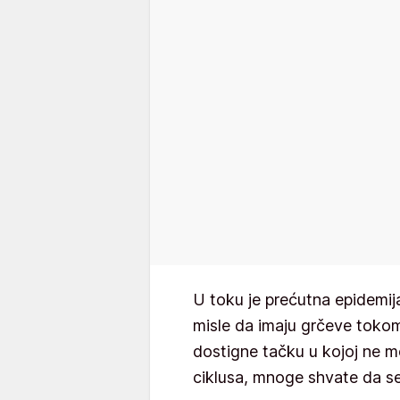
U toku je prećutna epidemij
misle da imaju grčeve toko
dostigne tačku u kojoj ne m
ciklusa, mnoge shvate da s