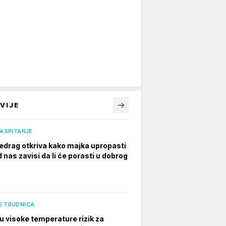
VIJE
VASPITANJE
edrag otkriva kako majka upropasti
 nas zavisi da li će porasti u dobrog
E TRUDNICA
u visoke temperature rizik za