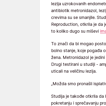
lezija uzrokovanih endometr
antibiotik metronidazol, le
crevima su se smanjile. Stu
Reproduction, otkrila je da 
to koliko dugo su miševi
im
To znači da bi mogao postoj
bolno stanje, koje pogađa ot
žena. Metronidazol je jedini 
Drugi testirani u studiji - am
uticali na veličinu lezija.
„Možda smo pronašli isplati
Studija je takođe otkrila d
pokretanju i sprečavanju prog