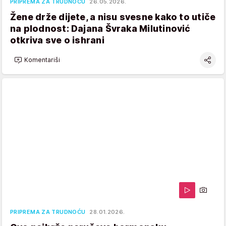
PRIPREMA ZA TRUDNOĆU
26.05.2026.
Žene drže dijete, a nisu svesne kako to utiče
na plodnost: Dajana Švraka Milutinović
otkriva sve o ishrani
Komentariši
PRIPREMA ZA TRUDNOĆU
28.01.2026.