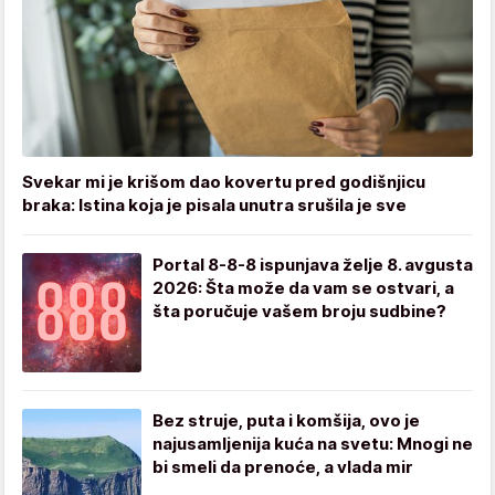
Svekar mi je krišom dao kovertu pred godišnjicu
braka: Istina koja je pisala unutra srušila je sve
Portal 8-8-8 ispunjava želje 8. avgusta
2026: Šta može da vam se ostvari, a
šta poručuje vašem broju sudbine?
Bez struje, puta i komšija, ovo je
najusamljenija kuća na svetu: Mnogi ne
bi smeli da prenoće, a vlada mir