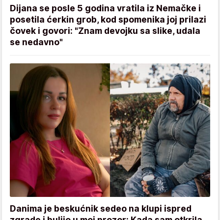
Dijana se posle 5 godina vratila iz Nemačke i
posetila ćerkin grob, kod spomenika joj prilazi
čovek i govori: "Znam devojku sa slike, udala
se nedavno"
Danima je beskućnik sedeo na klupi ispred
zgrade i buljio u moj prozor: Kada sam otkrila