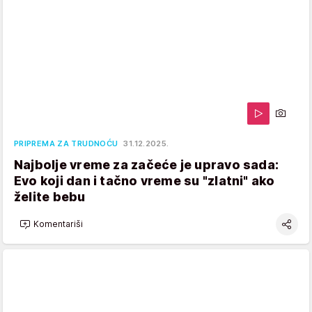
PRIPREMA ZA TRUDNOĆU
31.12.2025.
Najbolje vreme za začeće je upravo sada:
Evo koji dan i tačno vreme su "zlatni" ako
želite bebu
Komentariši