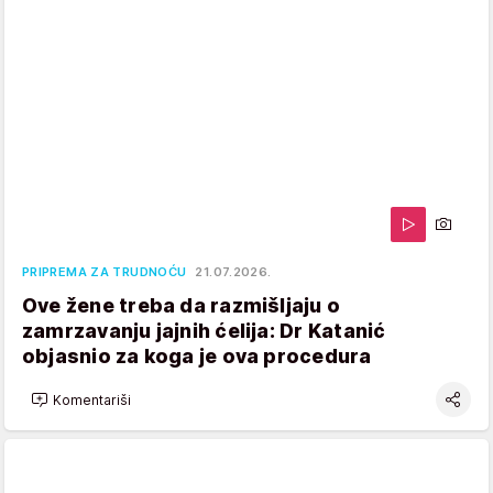
PRIPREMA ZA TRUDNOĆU
21.07.2026.
Ove žene treba da razmišljaju o
zamrzavanju jajnih ćelija: Dr Katanić
objasnio za koga je ova procedura
Komentariši