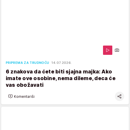
PRIPREMA ZA TRUDNOĆU
14.07.2026.
6 znakova da ćete biti sjajna majka: Ako
imate ove osobine, nema dileme, deca će
vas obožavati
Komentariši