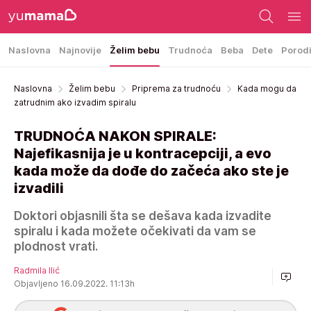
Naslovna
Najnovije
Želim bebu
Trudnoća
Beba
Dete
Porod
Naslovna
Želim bebu
Priprema za trudnoću
Kada mogu da
zatrudnim ako izvadim spiralu
TRUDNOĆA NAKON SPIRALE:
Najefikasnija je u kontracepciji, a evo
kada može da dođe do začeća ako ste je
izvadili
Doktori objasnili šta se dešava kada izvadite
spiralu i kada možete očekivati da vam se
plodnost vrati.
Radmila Ilić
Objavljeno 16.09.2022. 11:13h