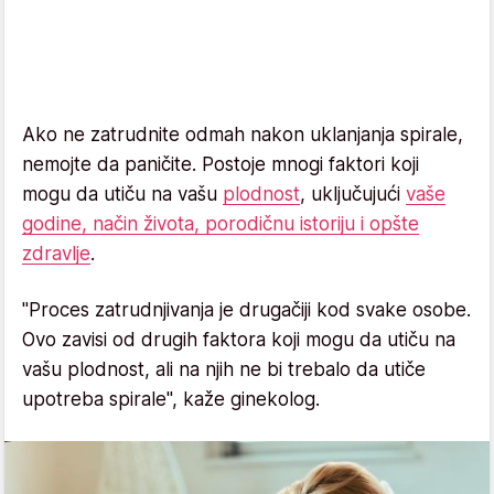
Ako ne zatrudnite odmah nakon uklanjanja spirale,
nemojte da paničite. Postoje mnogi faktori koji
mogu da utiču na vašu
plodnost
, uključujući
vaše
godine, način života, porodičnu istoriju i opšte
zdravlje
.
"Proces zatrudnjivanja je drugačiji kod svake osobe.
Ovo zavisi od drugih faktora koji mogu da utiču na
vašu plodnost, ali na njih ne bi trebalo da utiče
upotreba spirale", kaže ginekolog.