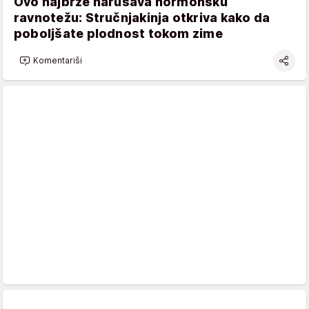
Ovo najbrže narušava hormonsku
ravnotežu: Stručnjakinja otkriva kako da
poboljšate plodnost tokom zime
Komentariši