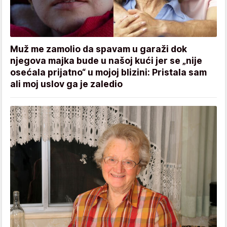
Muž me zamolio da spavam u garaži dok
njegova majka bude u našoj kući jer se „nije
osećala prijatno“ u mojoj blizini: Pristala sam
ali moj uslov ga je zaledio