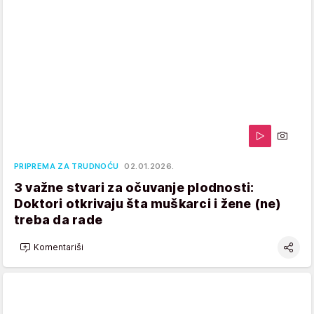
PRIPREMA ZA TRUDNOĆU
02.01.2026.
3 važne stvari za očuvanje plodnosti:
Doktori otkrivaju šta muškarci i žene (ne)
treba da rade
Komentariši