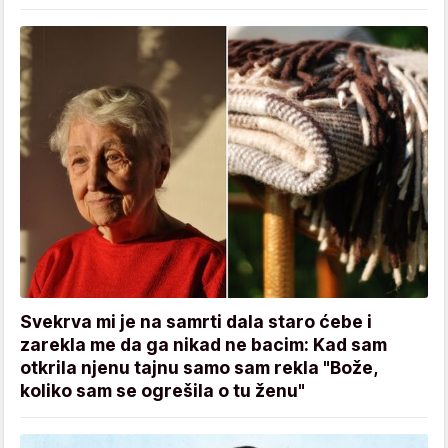
Svekrva mi je na samrti dala staro ćebe i
zarekla me da ga nikad ne bacim: Kad sam
otkrila njenu tajnu samo sam rekla "Bože,
koliko sam se ogrešila o tu ženu"