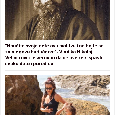
"Naučite svoje dete ovu molitvu i ne bojte se
za njegovu budućnost": Vladika Nikolaj
Velimirović je verovao da će ove reči spasti
svako dete i porodicu