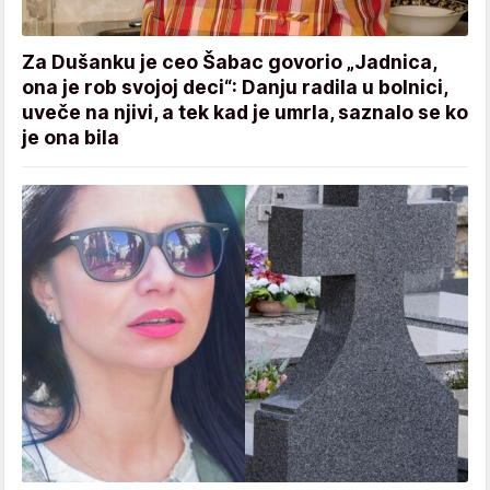
Za Dušanku je ceo Šabac govorio „Jadnica,
ona je rob svojoj deci“: Danju radila u bolnici,
uveče na njivi, a tek kad je umrla, saznalo se ko
je ona bila