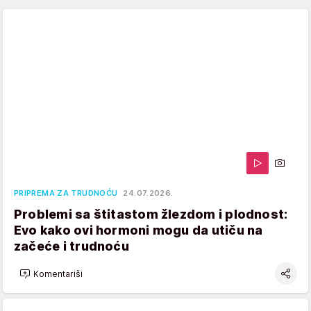
PRIPREMA ZA TRUDNOĆU
24.07.2026.
Problemi sa štitastom žlezdom i plodnost:
Evo kako ovi hormoni mogu da utiču na
začeće i trudnoću
Komentariši