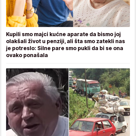
Kupili smo majci kućne aparate da bismo joj
olakšali život u penziji, ali šta smo zatekli nas
je potreslo: Silne pare smo pukli da bi se ona
ovako ponašala