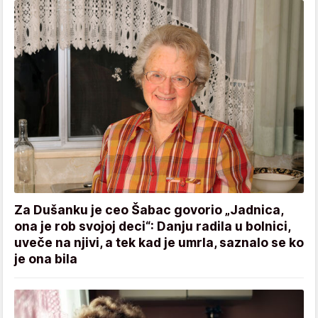
Za Dušanku je ceo Šabac govorio „Jadnica,
ona je rob svojoj deci“: Danju radila u bolnici,
uveče na njivi, a tek kad je umrla, saznalo se ko
je ona bila