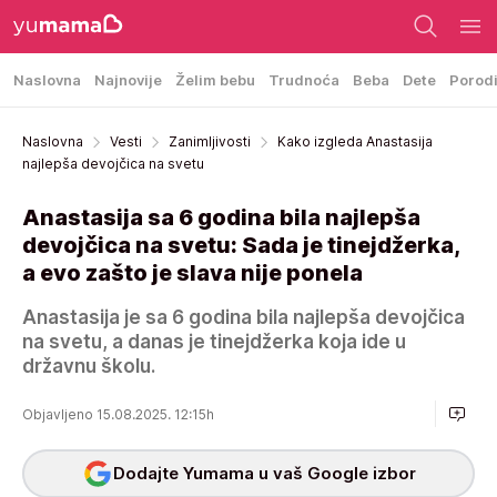
Naslovna
Najnovije
Želim bebu
Trudnoća
Beba
Dete
Porod
Naslovna
Vesti
Zanimljivosti
Kako izgleda Anastasija
najlepša devojčica na svetu
Anastasija sa 6 godina bila najlepša
devojčica na svetu: Sada je tinejdžerka,
a evo zašto je slava nije ponela
Anastasija je sa 6 godina bila najlepša devojčica
na svetu, a danas je tinejdžerka koja ide u
državnu školu.
Objavljeno 15.08.2025. 12:15h
Dodajte Yumama u vaš Google izbor