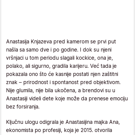
Anastasija Knjazeva pred kamerom se prvi put
našla sa samo dve i po godine. I dok su njeni
vršnjaci u tom periodu slagali kockice, ona je,
polako, ali sigurno, gradila karijeru. Već tada je
pokazala ono što će kasnije postati njen zaštitni
znak – prirodnost i spontanost pred objektivom.
Nije glumila, nije bila ukočena, a brendovi su u
Anastasiji videli dete koje može da prenese emociju
bez forsiranja.
Ključnu ulogu odigrala je Anastasijina majka Ana,
ekonomista po profesiji, koja je 2015. otvorila