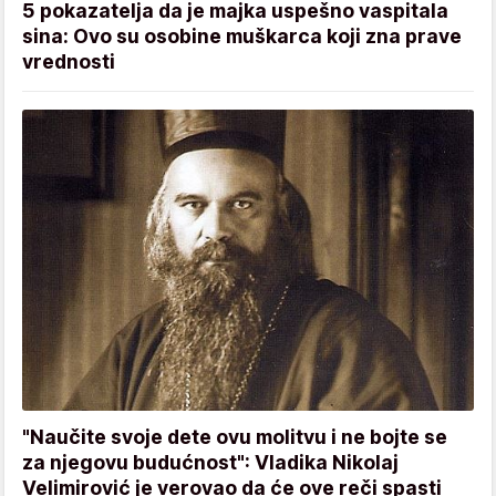
5 pokazatelja da je majka uspešno vaspitala
sina: Ovo su osobine muškarca koji zna prave
vrednosti
"Naučite svoje dete ovu molitvu i ne bojte se
za njegovu budućnost": Vladika Nikolaj
Velimirović je verovao da će ove reči spasti