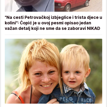
"Na cesti Petrovačkoj izbjeglice i trista djece u
kolini": Ćopić je u ovoj pesmi opisao jedan
važan detalj koji ne sme da se zaboravi NIKAD