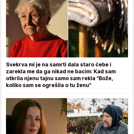
Svekrva mi je na samrti dala staro ćebe i
zarekla me da ga nikad ne bacim: Kad sam
otkrila njenu tajnu samo sam rekla "Bože,
koliko sam se ogrešila o tu ženu"