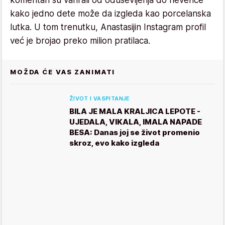
kako jedno dete može da izgleda kao porcelanska
lutka. U tom trenutku, Anastasijin Instagram profil
već je brojao preko milion pratilaca.
MOŽDA ĆE VAS ZANIMATI
ŽIVOT I VASPITANJE
BILA JE MALA KRALJICA LEPOTE -
UJEDALA, VIKALA, IMALA NAPADE
BESA: Danas joj se život promenio
skroz, evo kako izgleda