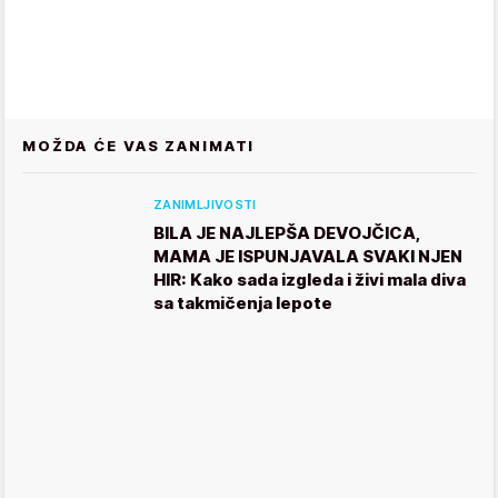
MOŽDA ĆE VAS ZANIMATI
ZANIMLJIVOSTI
BILA JE NAJLEPŠA DEVOJČICA,
MAMA JE ISPUNJAVALA SVAKI NJEN
HIR: Kako sada izgleda i živi mala diva
sa takmičenja lepote