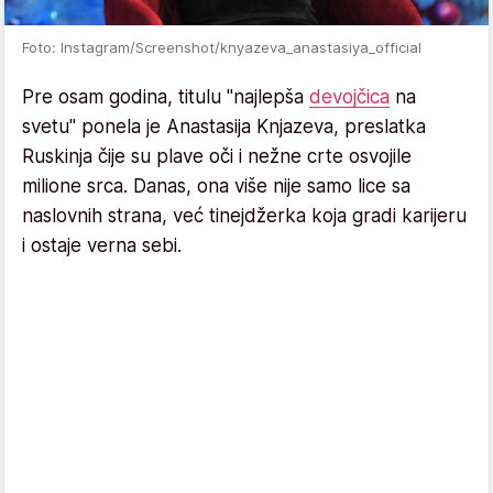
Foto: Instagram/Screenshot/knyazeva_anastasiya_official
Pre osam godina, titulu "najlepša
devojčica
na
svetu" ponela je Anastasija Knjazeva, preslatka
Ruskinja čije su plave oči i nežne crte osvojile
milione srca. Danas, ona više nije samo lice sa
naslovnih strana, već tinejdžerka koja gradi karijeru
i ostaje verna sebi.