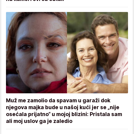
Muž me zamolio da spavam u garaži dok
njegova majka bude u našoj kući jer se „nije
osećala prijatno“ u mojoj blizini: Pristala sam
ali moj uslov ga je zaledio