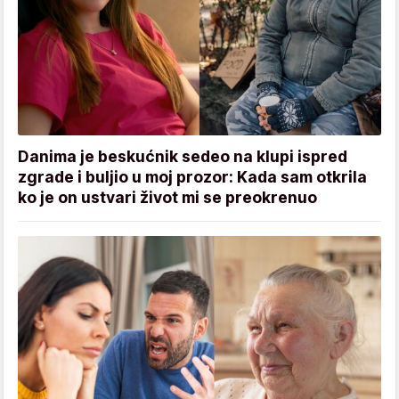
Danima je beskućnik sedeo na klupi ispred
zgrade i buljio u moj prozor: Kada sam otkrila
ko je on ustvari život mi se preokrenuo