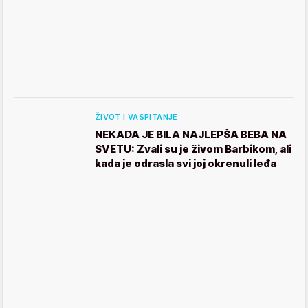
ŽIVOT I VASPITANJE
NEKADA JE BILA NAJLEPŠA BEBA NA
SVETU: Zvali su je živom Barbikom, ali
kada je odrasla svi joj okrenuli leđa