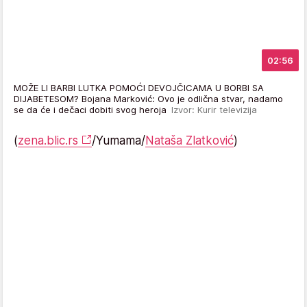
02:56
MOŽE LI BARBI LUTKA POMOĆI DEVOJČICAMA U BORBI SA
DIJABETESOM? Bojana Marković: Ovo je odlična stvar, nadamo
se da će i dečaci dobiti svog heroja
Izvor: Kurir televizija
(
zena.blic.rs
/Yumama/
Nataša Zlatković
)