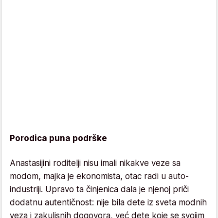
Porodica puna podrške
Anastasijini roditelji nisu imali nikakve veze sa
modom, majka je ekonomista, otac radi u auto-
industriji. Upravo ta činjenica dala je njenoj priči
dodatnu autentičnost: nije bila dete iz sveta modnih
veza i zakulisnih dogovora, već dete koje se svojim