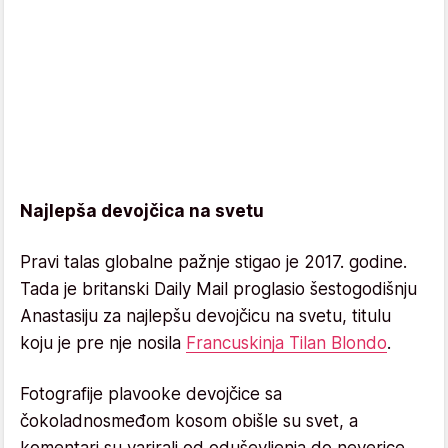
Najlepša devojčica na svetu
Pravi talas globalne pažnje stigao je 2017. godine.
Tada je britanski Daily Mail proglasio šestogodišnju
Anastasiju za najlepšu devojčicu na svetu, titulu
koju je pre nje nosila
Francuskinja Tilan Blondo
.
Fotografije plavooke devojčice sa
čokoladnosmeđom kosom obišle su svet, a
komentari su varirali od oduševljenja do neverice