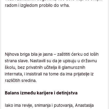
radom i izgledom probilo do vrha.
Njihova briga bila je jasna – zaštititi ćerku od loših
strana slave. Nastavili su da je upisuju u državnu
školu, bez privatnih učitelja ili glamuroznih
internata, i insistirali na tome da ima prijatelje iz
različitih sredina.
Balans između karijere i detinjstva
Iako ima revije, snimanja i putovanja, Anastasija