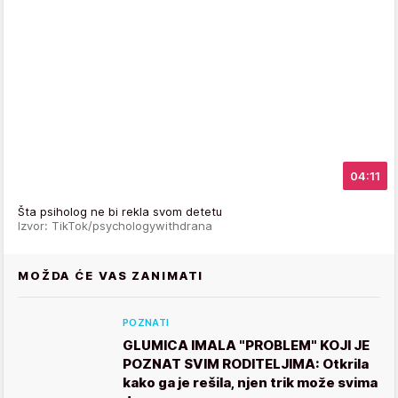
04:11
Šta psiholog ne bi rekla svom detetu
Izvor: TikTok/psychologywithdrana
MOŽDA ĆE VAS ZANIMATI
POZNATI
GLUMICA IMALA "PROBLEM" KOJI JE
POZNAT SVIM RODITELJIMA: Otkrila
kako ga je rešila, njen trik može svima