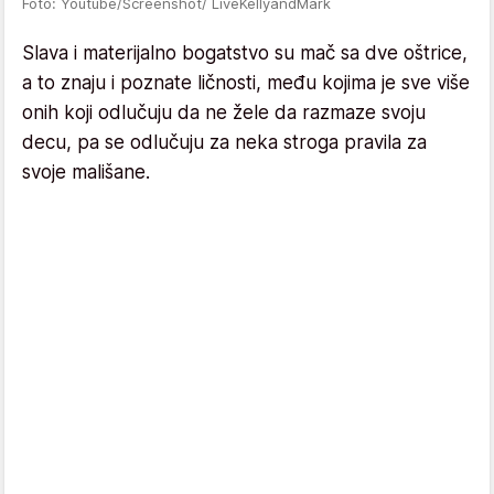
Foto: Youtube/Screenshot/ LiveKellyandMark
Slava i materijalno bogatstvo su mač sa dve oštrice,
a to znaju i poznate ličnosti, među kojima je sve više
onih koji odlučuju da ne žele da razmaze svoju
decu, pa se odlučuju za neka stroga pravila za
svoje mališane.