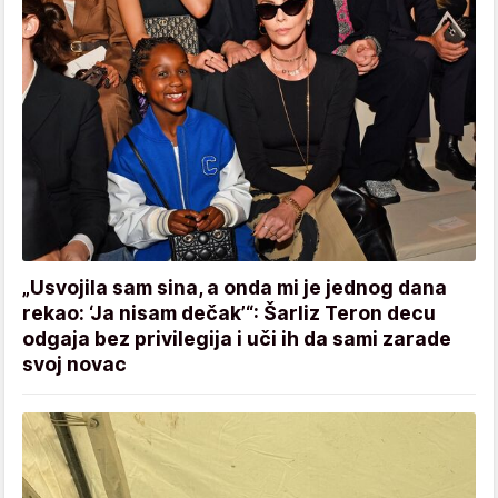
„Usvojila sam sina, a onda mi je jednog dana
rekao: ‘Ja nisam dečak’“: Šarliz Teron decu
odgaja bez privilegija i uči ih da sami zarade
svoj novac