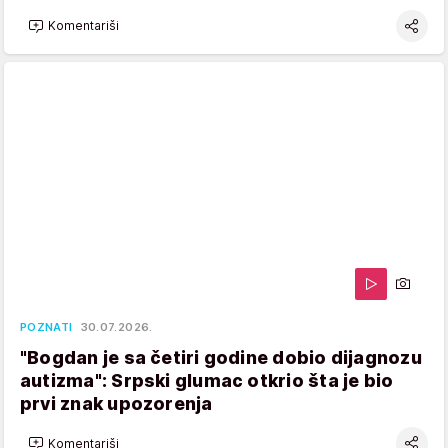
Komentariši
POZNATI
30.07.2026.
"Bogdan je sa četiri godine dobio dijagnozu
autizma": Srpski glumac otkrio šta je bio
prvi znak upozorenja
Komentariši