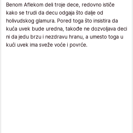
Benom Aflekom deli troje dece, redovno ističe
kako se trudi da decu odgaja što dalje od
holivudskog glamura. Pored toga što insistira da
kuća uvek bude uredna, takođe ne dozvoljava deci
ni da jedu brzu i nezdravu hranu, a umesto toga u
kući uvek ima sveže voće i povrće.