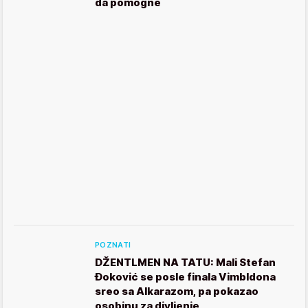
da pomogne
POZNATI
DŽENTLMEN NA TATU: Mali Stefan
Đoković se posle finala Vimbldona
sreo sa Alkarazom, pa pokazao
osobinu za divljenje