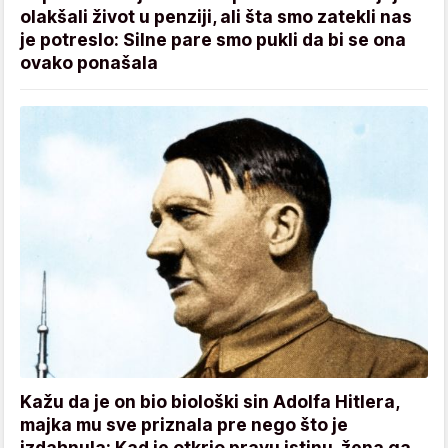
olakšali život u penziji, ali šta smo zatekli nas
je potreslo: Silne pare smo pukli da bi se ona
ovako ponašala
Kažu da je on bio biološki sin Adolfa Hitlera,
majka mu sve priznala pre nego što je
izdahnula: Kad je otkrio pravu istinu, žena ga