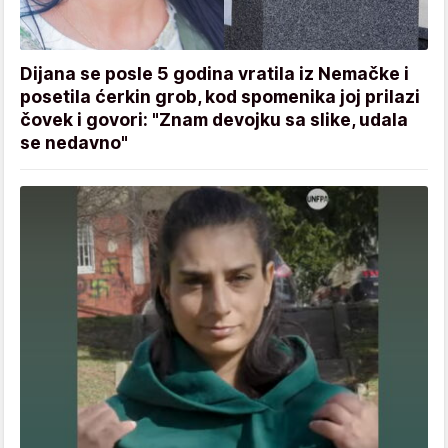
Dijana se posle 5 godina vratila iz Nemačke i
posetila ćerkin grob, kod spomenika joj prilazi
čovek i govori: "Znam devojku sa slike, udala
se nedavno"