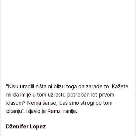
"Nisu uradili ništa ni blizu toga da zarade to. Kažete
mi da im je u tom uzrastu potreban let prvom
klasom? Nema šanse, baš smo strogi po tom
pitanju", izjavio je Remzi ranije.
Dženifer Lopez