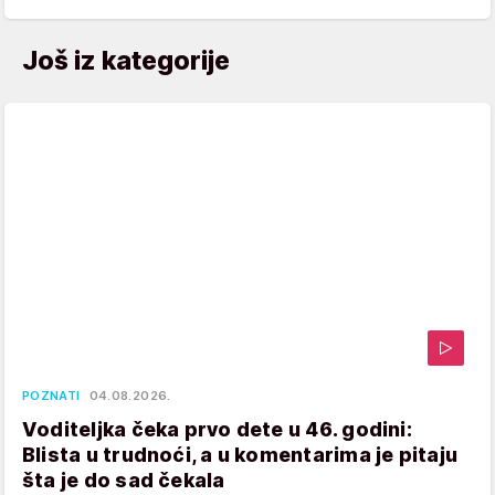
Još iz kategorije
POZNATI
04.08.2026.
Voditeljka čeka prvo dete u 46. godini:
Blista u trudnoći, a u komentarima je pitaju
šta je do sad čekala