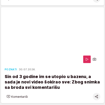
POZNATI
30.07.2026.
Sin od 3 godine im se utopio u bazenu, a
sada je novi video šokirao sve: Zbog snimka
sa broda svi komentarišu
Komentariši