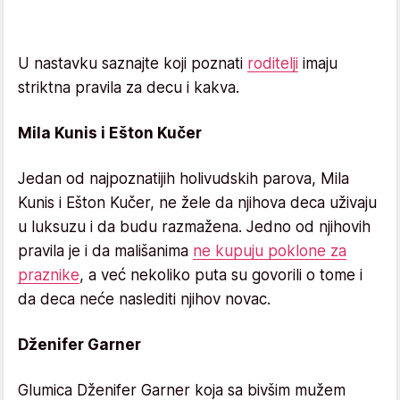
U nastavku saznajte koji poznati
roditelji
imaju
striktna pravila za decu i kakva.
Mila Kunis i Ešton Kučer
Jedan od najpoznatijih holivudskih parova, Mila
Kunis i Ešton Kučer, ne žele da njihova deca uživaju
u luksuzu i da budu razmažena. Jedno od njihovih
pravila je i da mališanima
ne kupuju poklone za
praznike
, a već nekoliko puta su govorili o tome i
da deca neće naslediti njihov novac.
Dženifer Garner
Glumica Dženifer Garner koja sa bivšim mužem