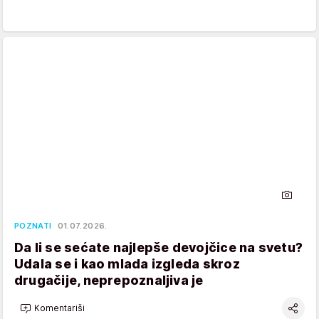
POZNATI
01.07.2026.
Da li se sećate najlepše devojčice na svetu?
Udala se i kao mlada izgleda skroz
drugačije, neprepoznaljiva je
Komentariši