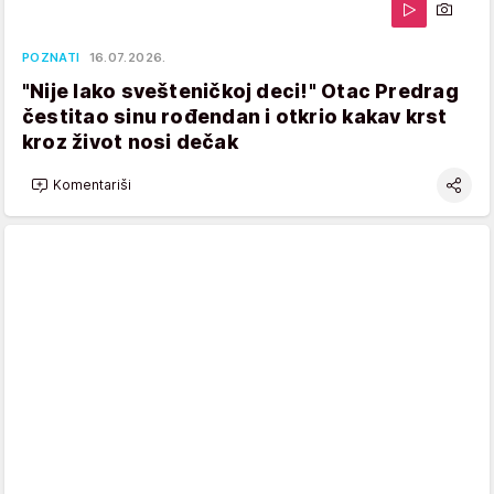
POZNATI
16.07.2026.
"Nije lako svešteničkoj deci!" Otac Predrag
čestitao sinu rođendan i otkrio kakav krst
kroz život nosi dečak
Komentariši