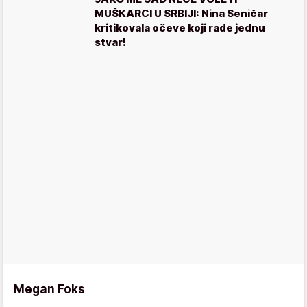
MUŠKARCI U SRBIJI: Nina Seničar
kritikovala očeve koji rade jednu
stvar!
Megan Foks