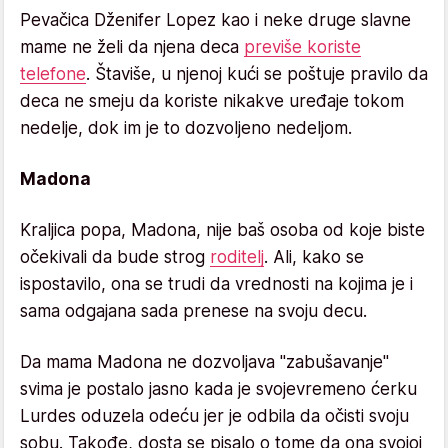
Pevačica Dženifer Lopez kao i neke druge slavne
mame ne želi da njena deca
previše koriste
telefone
. Štaviše, u njenoj kući se poštuje pravilo da
deca ne smeju da koriste nikakve uređaje tokom
nedelje, dok im je to dozvoljeno nedeljom.
Madona
Kraljica popa, Madona, nije baš osoba od koje biste
očekivali da bude strog
roditelj
. Ali, kako se
ispostavilo, ona se trudi da vrednosti na kojima je i
sama odgajana sada prenese na svoju decu.
Da mama Madona ne dozvoljava "zabušavanje"
svima je postalo jasno kada je svojevremeno ćerku
Lurdes oduzela odeću jer je odbila da očisti svoju
sobu. Takođe, dosta se pisalo o tome da ona svojoj