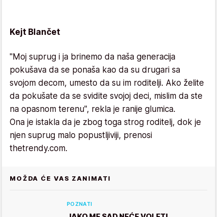
Kejt Blančet
"Moj suprug i ja brinemo da naša generacija
pokušava da se ponaša kao da su drugari sa
svojom decom, umesto da su im roditelji. Ako želite
da pokušate da se svidite svojoj deci, mislim da ste
na opasnom terenu", rekla je ranije glumica.
Ona je istakla da je zbog toga strog roditelj, dok je
njen suprug malo popustljiviji, prenosi
thetrendy.com.
MOŽDA ĆE VAS ZANIMATI
POZNATI
JAKO ME SAD NEĆE VOLETI