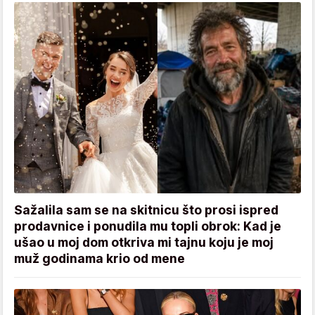
Sažalila sam se na skitnicu što prosi ispred
prodavnice i ponudila mu topli obrok: Kad je
ušao u moj dom otkriva mi tajnu koju je moj
muž godinama krio od mene