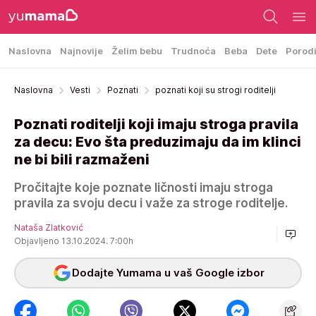
Naslovna
Najnovije
Želim bebu
Trudnoća
Beba
Dete
Porod
Naslovna
Vesti
Poznati
poznati koji su strogi roditelji
Poznati roditelji koji imaju stroga pravila
za decu: Evo šta preduzimaju da im klinci
ne bi bili razmaženi
Pročitajte koje poznate ličnosti imaju stroga
pravila za svoju decu i važe za stroge roditelje.
Nataša Zlatković
Objavljeno 13.10.2024. 7:00h
Dodajte Yumama u vaš Google izbor