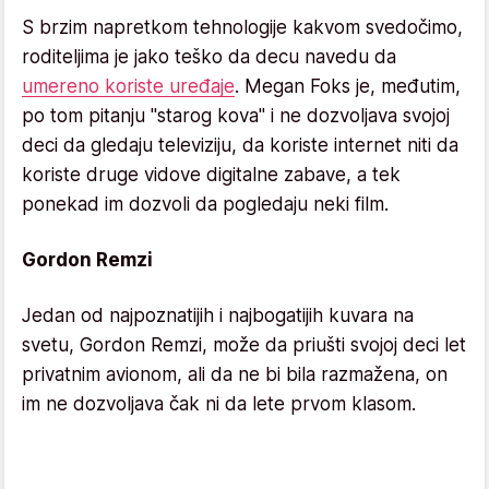
S brzim napretkom tehnologije kakvom svedočimo,
roditeljima je jako teško da decu navedu da
umereno koriste uređaje
. Megan Foks je, međutim,
po tom pitanju "starog kova" i ne dozvoljava svojoj
deci da gledaju televiziju, da koriste internet niti da
koriste druge vidove digitalne zabave, a tek
ponekad im dozvoli da pogledaju neki film.
Gordon Remzi
Jedan od najpoznatijih i najbogatijih kuvara na
svetu, Gordon Remzi, može da priušti svojoj deci let
privatnim avionom, ali da ne bi bila razmažena, on
im ne dozvoljava čak ni da lete prvom klasom.