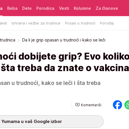
ća
Beba
Dete
Porodica
Vesti
Kolumne
Za članove
ledi
Ishrana i vežbe za trudnice
Posao u trudnoći
Porođaj
 trudnica
Da li je grip opasan u trudnoći i kako se leči
oći dobijete grip? Evo koliko
i šta treba da znate o vakcina
asan u trudnoći, kako se leči i šta treba
Komentariši
 Yumama u vaš Google izbor