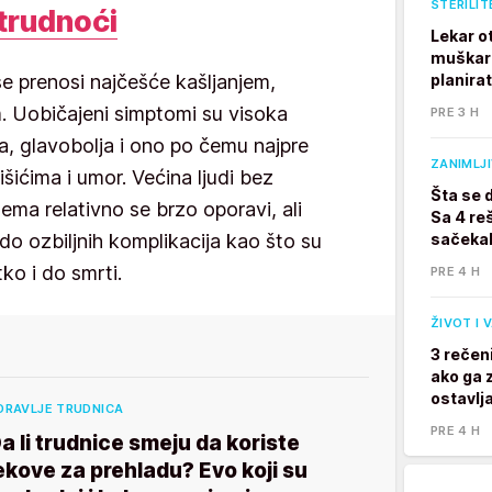
STERILIT
trudnoći
Lekar o
muškarc
se prenosi najčešće kašljanjem,
planira
m. Uobičajeni simptomi su visoka
PRE 3 H
ja, glavobolja i ono po čemu najpre
ZANIMLJ
šićima i umor. Većina ljudi bez
Šta se 
ema relativno se brzo oporavi, ali
Sa 4 reš
o ozbiljnih komplikacija kao što su
sačekal
tko i do smrti.
PRE 4 H
ŽIVOT I 
3 rečen
ako ga z
ostavlj
DRAVLJE TRUDNICA
PRE 4 H
a li trudnice smeju da koriste
ekove za prehladu? Evo koji su