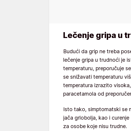
Lečenje gripa u t
Budući da grip ne treba pos
lečenje gripa u trudnoći je i
temperaturu, preporučuje se
se snižavati temperaturu viš
temperatura izrazito visoka
paracetamola od preporuče
Isto tako, simptomatski se mo
jača grlobolja, kao i curenje
za osobe koje nisu trudne.