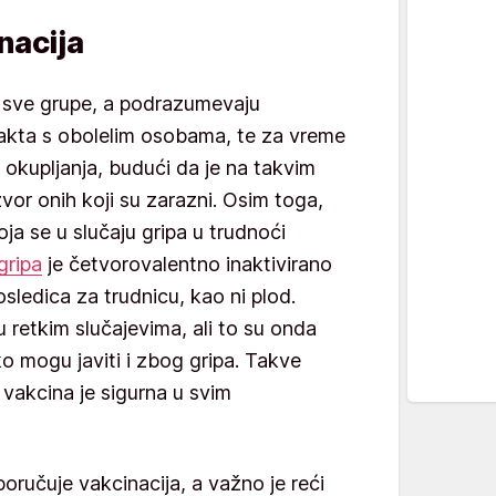
nacija
za sve grupe, a podrazumevaju
akta s obolelim osobama, te za vreme
 okupljanja, budući da je na takvim
vor onih koji su zarazni. Osim toga,
koja se u slučaju gripa u trudnoći
gripa
je četvorovalentno inaktivirano
sledica za trudnicu, kao ni plod.
u retkim slučajevima, ali to su onda
ko mogu javiti i zbog gripa. Takve
a vakcina je sigurna u svim
ručuje vakcinacija, a važno je reći