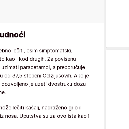
rudnoći
ebno lečiti, osim simptomatski,
sto kao i kod drugih. Za povišenu
 uzimati paracetamol, a preporučuje
u od 37,5 stepeni Celzijusovih. Ako je
, dozvoljeno je uzeti dvostruku dozu
ne.
že lečiti kašalj, nadraženo grlo ili
 iz nosa. Uputstva su za ovo ista kao i