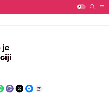
 je
ciji