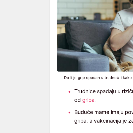
Da li je grip opasan u trudnoći i kako
Trudnice spadaju u rizič
od
gripa
.
Buduće mame imaju pove
gripa, a vakcinacija je za