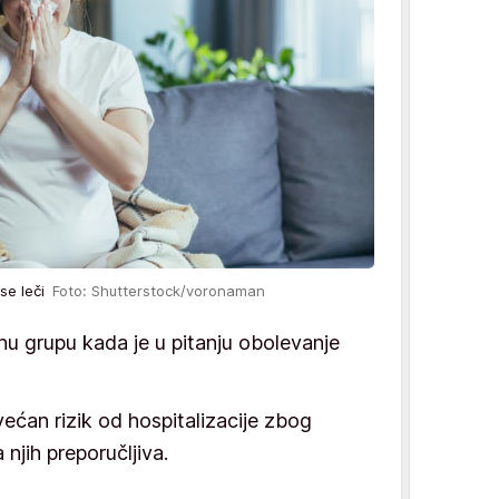
 se leči
Foto: Shutterstock/voronaman
nu grupu kada je u pitanju obolevanje
ćan rizik od hospitalizacije zbog
 njih preporučljiva.