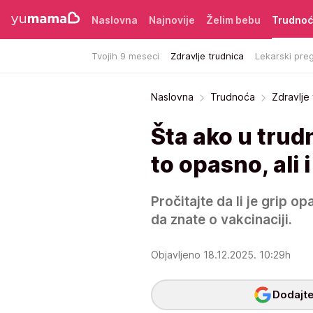
Naslovna
Najnovije
Želim bebu
Trudno
Tvojih 9 meseci
Zdravlje trudnica
Lekarski preg
Naslovna
Trudnoća
Zdravlje
Šta ako u trudn
to opasno, ali 
Pročitajte da li je grip op
da znate o vakcinaciji.
Objavljeno 18.12.2025. 10:29h
Dodajte