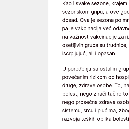
Kao i svake sezone, krajem 
sezonskom gripu, a ove godi
dosad. Ova je sezona po mn
pa je vakcinacija već odav
na važnost vakcinacije za r
osetljivih grupa su trudnice
iscrpljujuć, ali i opasan.
U poređenju sa ostalim gru
povećanim rizikom od hospit
druge, zdrave osobe. To, na
bolest, nego znači tačno to
nego prosečna zdrava osob
sistemu, srcu i plućima, zbo
razvoja teških oblika bolesti