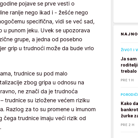
godine pojave se prve vesti o
ne ranije nego ikad i - žešće nego
ogočemu specifična, vidi se već sad,
no u punom jeku. Uvek se upozorava
NAJNO
izične grupe, a jedna od posebno
, jer grip u trudnoći može da bude vrlo
ŽIVOT I 
Ja sam 
roditelj
trebalo
pama, trudnice su pod malo
PRE 1 H
alizacije zbog gripa u odnosu na
ravno, ne znači da je trudnoća
PORODIČ
 – trudnice su izložene većem riziku
Kako da
a. Razlog za to su promene u imunom
bankrot
žurke z
g čega trudnice imaju veći rizik od
PRE 2 H
.