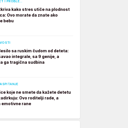
ET I PROBLE…
tkriva kako stres utiče na plodnost
a: Ovo morate da znate ako
te bebu
IVOSTI
desilo sa ruskim čudom od deteta:
avao integrale, sa 9 genije, a
a ga tragična sudbina
VASPITANJE
ice koje ne smete da kažete detetu
adirkuju: Ovo roditelji rade, a
a emotivne rane