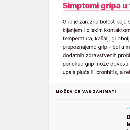
Simptomi gripa u 
Grip je zarazna bolest koja 
kijanjem i bliskim kontakto
temperatura, kašalj, grlobol
prepoznajemo grip - bol u mi
dodatnih zdravstvenih probl
ponekad grip može dovesti d
upala pluća ili bronhitis, a re
MOŽDA ĆE VAS ZANIMATI
Z
D
l