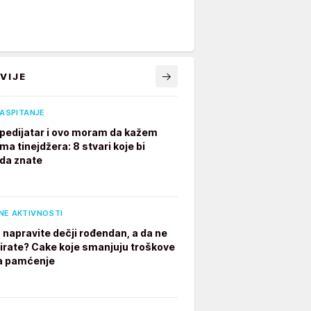
VIJE
VASPITANJE
pedijatar i ovo moram da kažem
ima tinejdžera: 8 stvari koje bi
 da znate
NE AKTIVNOSTI
 napravite dečji rođendan, a da ne
irate? Cake koje smanjuju troškove
a pamćenje