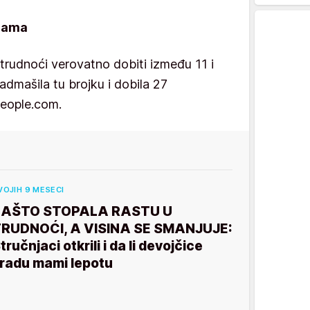
grama
 trudnoći verovatno dobiti između 11 i
admašila tu brojku i dobila 27
people.com.
VOJIH 9 MESECI
ZAŠTO STOPALA RASTU U
RUDNOĆI, A VISINA SE SMANJUJE:
tručnjaci otkrili i da li devojčice
radu mami lepotu