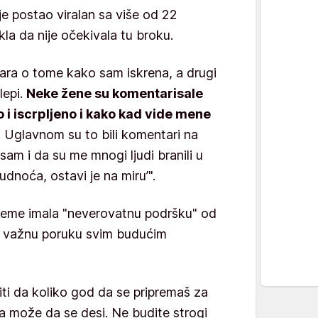
je postao viralan sa više od 22
kla da nije očekivala tu broku.
ra o tome kako sam iskrena, a drugi
lepi.
Neke žene su komentarisale
 i iscrpljeno i kako kad vide mene
.
Uglavnom su to bili komentari na
 sam i da su me mnogi ljudi branili u
udnoća, ostavi je na miru’".
vreme imala "neverovatnu podršku" od
a i važnu poruku svim budućim
iti da koliko god da se pripremaš za
ta može da se desi. Ne budite strogi