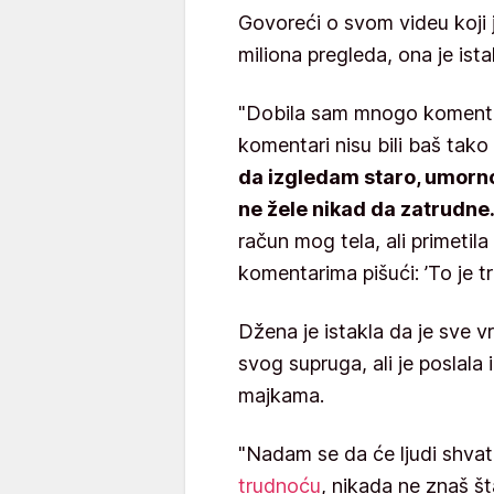
Govoreći o svom videu koji 
miliona pregleda, ona je ista
"Dobila sam mnogo komenta
komentari nisu bili baš tako 
da izgledam staro, umorno
ne žele nikad da zatrudne
račun mog tela, ali primetila
komentarima pišući: ’To je tr
Džena je istakla da je sve 
svog supruga, ali je poslal
majkama.
"Nadam se da će ljudi shvat
trudnoću
, nikada ne znaš š