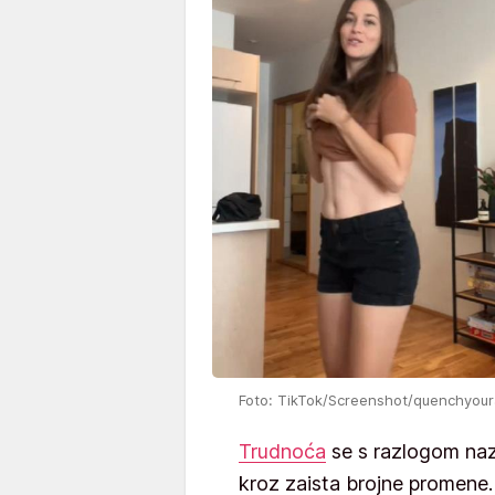
Foto: TikTok/Screenshot/quenchyou
Trudnoća
se s razlogom nazi
kroz zaista brojne promene.