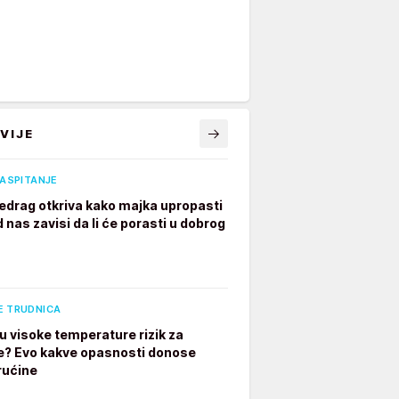
VIJE
VASPITANJE
edrag otkriva kako majka upropasti
 nas zavisi da li će porasti u dobrog
E TRUDNICA
u visoke temperature rizik za
e? Evo kakve opasnosti donose
rućine