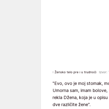
: Žensko telo pre i u trudnoći
Izvor:
"Evo, ovo je moj stomak, moj
Umorna sam, imam bolove, v
rekla Džena, koja je u opisu
dve različite žene".