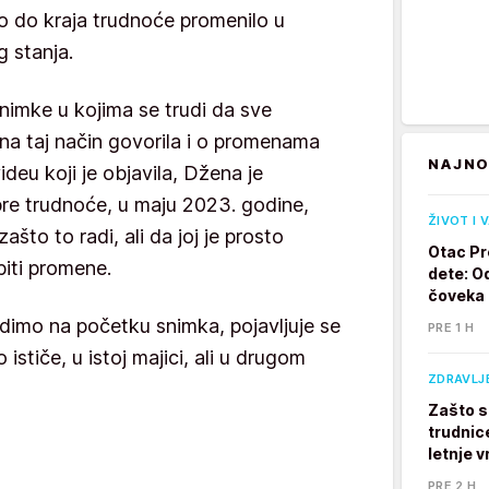
lo do kraja trudnoće promenilo u
 stanja.
nimke u kojima se trudi da sve
 na taj način govorila i o promenama
NAJNO
ideu koji je objavila, Džena je
pre trudnoće, u maju 2023. godine,
ŽIVOT I 
što to radi, ali da joj je prosto
Otac Pr
biti promene.
dete: Od
čoveka
dimo na početku snimka, pojavljuje se
PRE 1 H
o ističe, u istoj majici, ali u drugom
ZDRAVLJ
Zašto s
trudnic
letnje v
PRE 2 H