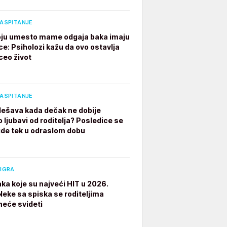
VASPITANJE
ju umesto mame odgaja baka imaju
ce: Psiholozi kažu da ovo ostavlja
ceo život
VASPITANJE
dešava kada dečak ne dobije
 ljubavi od roditelja? Posledice se
ide tek u odraslom dobu
 IGRA
aka koje su najveći HIT u 2026.
 Neke sa spiska se roditeljima
neće svideti