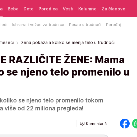
ća
Beba
Dete
Porodica
Vesti
Kolumne
Za članove
ledi
Ishrana i vežbe za trudnice
Posao u trudnoći
Porođaj
 meseci
žena pokazala koliko se menja telo u trudnoći
E RAZLIČITE ŽENE: Mama
o se njeno telo promenilo u
oliko se njeno telo promenilo tokom
a više od 22 miliona pregleda!
Komentariši