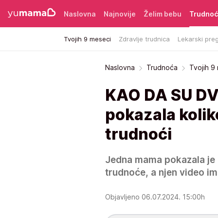
Naslovna
Najnovije
Želim bebu
Trudno
Tvojih 9 meseci
Zdravlje trudnica
Lekarski preg
Naslovna
Trudnoća
Tvojih 9
KAO DA SU DV
pokazala kolik
trudnoći
Jedna mama pokazala je k
trudnoće, a njen video im
Objavljeno 06.07.2024. 15:00h