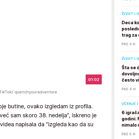
ŽIVOT I 
Deca ko
posledi
trag za 
PRE 3 H
ŽIVOT I 
Šta se 
dovoljno
01:02
često v
PRE 4 H
 TikTok/ quenchyouradventure
UČENJE I
e butine, ovako izgledam iz profila.
6 igrač
eć sam skoro 38. nedelja", iskreno je
godini:
 videa napisala da "izgleda kao da su
nimalo 
PRE 5 H