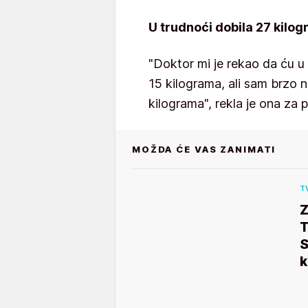
U trudnoći dobila 27 kilo
"Doktor mi je rekao da ću u
15 kilograma, ali sam brzo n
kilograma", rekla je ona za 
MOŽDA ĆE VAS ZANIMATI
T
T
S
k