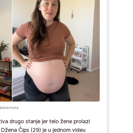
radventure
va drugo stanje jer telo žene prolazi
 Džena Čips (29) je u jednom videu