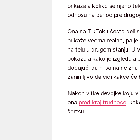
prikazala koliko se njeno te
odnosu na period pre drugog
Ona na TikToku često deli s
prikaže veoma realno, pa je
na telu u drugom stanju. U v
pokazala kako je izgledala 
dodajući da ni sama ne zna za
zanimljivo da vidi kakve će 
Nakon vitke devojke koju vi
ona
pred kraj trudnoće
, kak
šortsu.