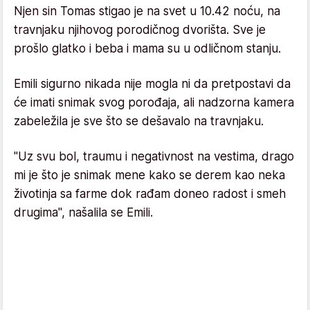
Njen sin Tomas stigao je na svet u 10.42 noću, na
travnjaku njihovog porodičnog dvorišta. Sve je
prošlo glatko i beba i mama su u odličnom stanju.
Emili sigurno nikada nije mogla ni da pretpostavi da
će imati snimak svog porođaja, ali nadzorna kamera
zabeležila je sve što se dešavalo na travnjaku.
"Uz svu bol, traumu i negativnost na vestima, drago
mi je što je snimak mene kako se derem kao neka
životinja sa farme dok rađam doneo radost i smeh
drugima", našalila se Emili.