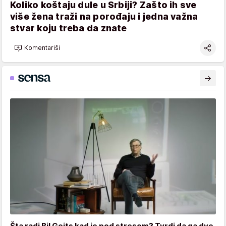
Koliko koštaju dule u Srbiji? Zašto ih sve
više žena traži na porođaju i jedna važna
stvar koju treba da znate
Komentariši
Šta radi Bil Gejts kad je pod stresom? Tvrdi da ga dve