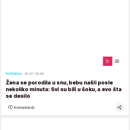
POROĐAJ
10.07.2026.
Žena se porodila u snu, bebu našli posle
nekoliko minuta: Svi su bili u šoku, a evo šta
se desilo
Komentariši