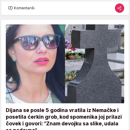
Komentariši
Dijana se posle 5 godina vratila iz Nemačke i
posetila ćerkin grob, kod spomenika joj prilazi
čovek i govori: "Znam devojku sa slike, udala