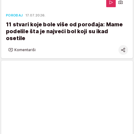
POROĐAJ
17.07.2026.
11 stvari koje bole više od porođaja: Mame
podelile šta je najveći bol koji su ikad
osetile
Komentariši