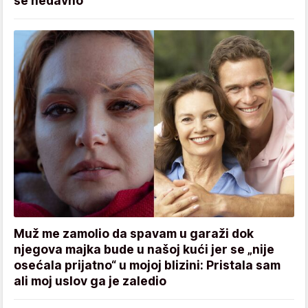
se nedavno"
Muž me zamolio da spavam u garaži dok
njegova majka bude u našoj kući jer se „nije
osećala prijatno“ u mojoj blizini: Pristala sam
ali moj uslov ga je zaledio