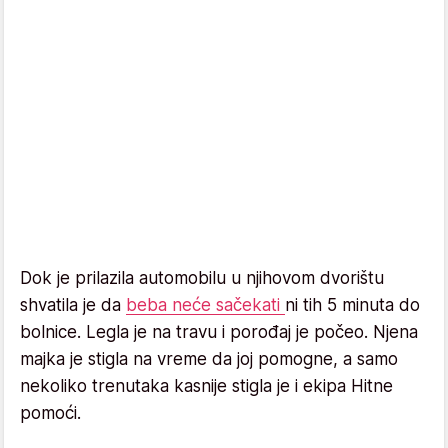
Dok je prilazila automobilu u njihovom dvorištu
shvatila je da
beba neće sačekati
ni tih 5 minuta do
bolnice. Legla je na travu i porođaj je počeo. Njena
majka je stigla na vreme da joj pomogne, a samo
nekoliko trenutaka kasnije stigla je i ekipa Hitne
pomoći.