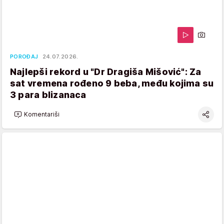
POROĐAJ
24.07.2026.
Najlepši rekord u "Dr Dragiša Mišović": Za
sat vremena rođeno 9 beba, među kojima su
3 para blizanaca
Komentariši