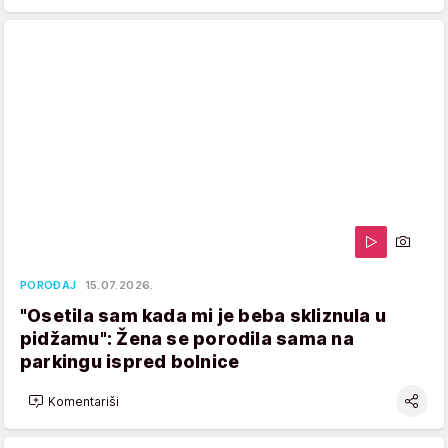
POROĐAJ
15.07.2026.
"Osetila sam kada mi je beba skliznula u
pidžamu": Žena se porodila sama na
parkingu ispred bolnice
Komentariši