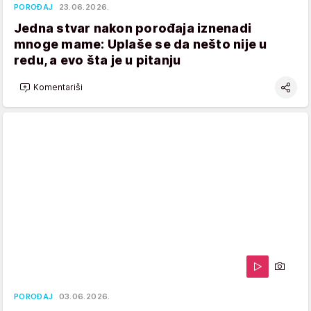
POROĐAJ
23.06.2026.
Jedna stvar nakon porođaja iznenadi
mnoge mame: Uplaše se da nešto nije u
redu, a evo šta je u pitanju
Komentariši
POROĐAJ
03.06.2026.