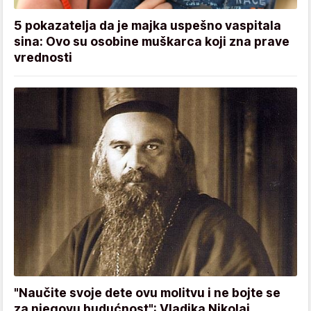
5 pokazatelja da je majka uspešno vaspitala
sina: Ovo su osobine muškarca koji zna prave
vrednosti
"Naučite svoje dete ovu molitvu i ne bojte se
za njegovu budućnost": Vladika Nikolaj