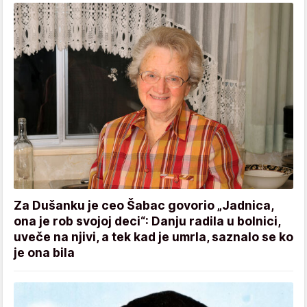
Za Dušanku je ceo Šabac govorio „Jadnica,
ona je rob svojoj deci“: Danju radila u bolnici,
uveče na njivi, a tek kad je umrla, saznalo se ko
je ona bila