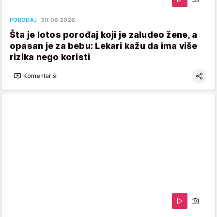
POROĐAJ
30.06.2026.
Šta je lotos porođaj koji je zaludeo žene, a
opasan je za bebu: Lekari kažu da ima više
rizika nego koristi
Komentariši