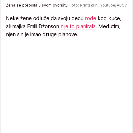
Žena se porodila u svom dvorištu
Foto: Printskrin, Youtube/ABC7
Neke žene odluče da svoju decu
rode
kod kuće,
ali majka Emili Džonson
nije to planirala
. Međutim,
njen sin je imao druge planove.