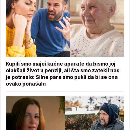
Kupili smo majci kućne aparate da bismo joj
olakšali život u penziji, ali šta smo zatekli nas
je potreslo: Silne pare smo pukli da bi se ona
ovako ponašala