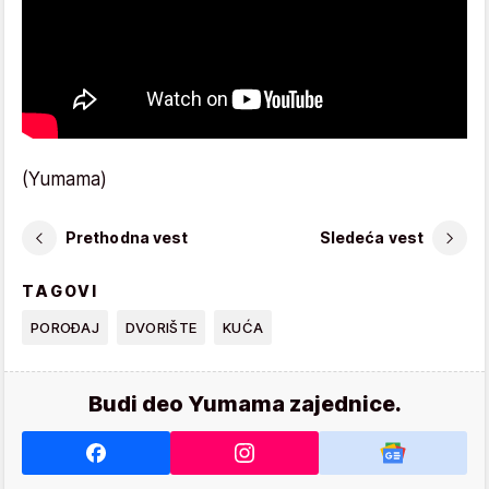
(Yumama)
Prethodna vest
Sledeća vest
TAGOVI
POROĐAJ
DVORIŠTE
KUĆA
Budi deo Yumama zajednice.