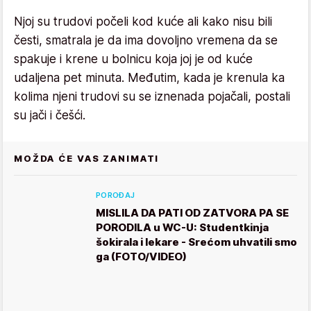
Njoj su trudovi počeli kod kuće ali kako nisu bili
česti, smatrala je da ima dovoljno vremena da se
spakuje i krene u bolnicu koja joj je od kuće
udaljena pet minuta. Međutim, kada je krenula ka
kolima njeni trudovi su se iznenada pojačali, postali
su jači i češći.
MOŽDA ĆE VAS ZANIMATI
POROĐAJ
MISLILA DA PATI OD ZATVORA PA SE
PORODILA u WC-U: Studentkinja
šokirala i lekare - Srećom uhvatili smo
ga (FOTO/VIDEO)