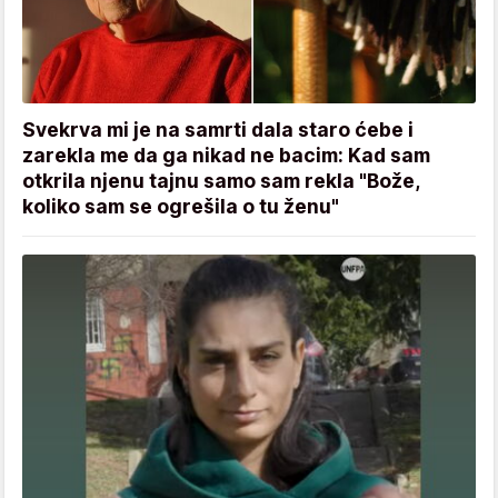
Svekrva mi je na samrti dala staro ćebe i
zarekla me da ga nikad ne bacim: Kad sam
otkrila njenu tajnu samo sam rekla "Bože,
koliko sam se ogrešila o tu ženu"