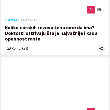
POROĐAJ
22.07.2026.
Koliko carskih rezova žena sme da ima?
Doktorki otkrivaju šta je najvažnije i kada
opasnost raste
Komentariši