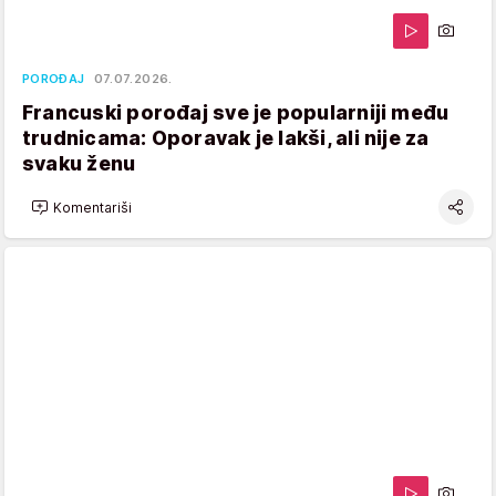
POROĐAJ
07.07.2026.
Francuski porođaj sve je popularniji među
trudnicama: Oporavak je lakši, ali nije za
svaku ženu
Komentariši