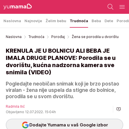
Naslovna
Najnovije
Želim bebu
Trudnoća
Beba
Dete
Porod
Naslovna
Trudnoća
Porođaj
Žena se porodila u dvorištu
KRENULA JE U BOLNICU ALI BEBA JE
IMALA DRUGE PLANOVE: Porodila se u
dvorištu, kućna nadzorna kamera sve
snimila (VIDEO)
Pogledajte neobičan snimak koji je brzo postao
viralan - žena nije uspela da stigne do bolnice,
porodila se u svom dvorištu.
Radmila Ilić
Objavljeno 12.07.2022. 15:04h
Dodajte Yumama u vaš Google izbor