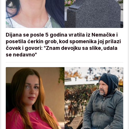
Dijana se posle 5 godina vratila iz Nemačke i
posetila ćerkin grob, kod spomenika joj prilazi
čovek i govori: "Znam devojku sa slike, udala
se nedavno"