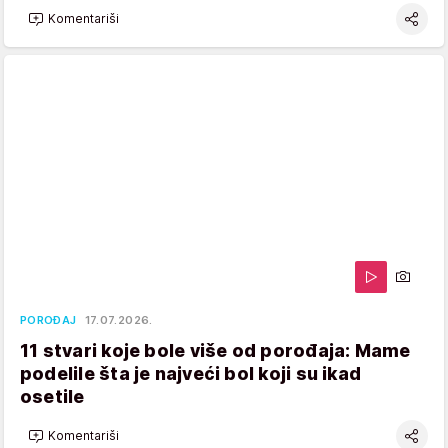
Komentariši
POROĐAJ
17.07.2026.
11 stvari koje bole više od porođaja: Mame
podelile šta je najveći bol koji su ikad
osetile
Komentariši