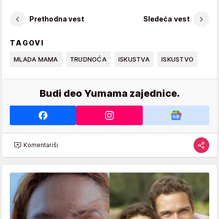
Prethodna vest
Sledeća vest
TAGOVI
MLADA MAMA
TRUDNOĆA
ISKUSTVA
ISKUSTVO
Budi deo Yumama zajednice.
Komentariši