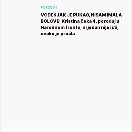
POROĐAJ
VODENJAK JE PUKAO, NISAM IMALA
BOLOVE: Kristina čeka 4. porođaj u
Narodnom frontu, ni jedan nije isti,
ovako je prošla