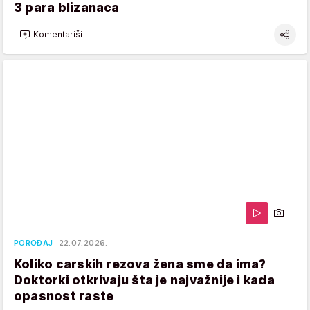
3 para blizanaca
Komentariši
POROĐAJ
22.07.2026.
Koliko carskih rezova žena sme da ima?
Doktorki otkrivaju šta je najvažnije i kada
opasnost raste