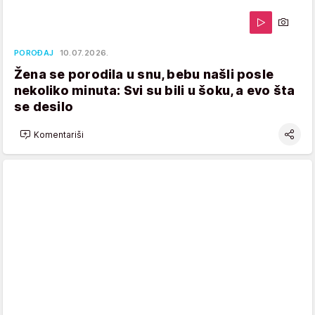
POROĐAJ
10.07.2026.
Žena se porodila u snu, bebu našli posle
nekoliko minuta: Svi su bili u šoku, a evo šta
se desilo
Komentariši