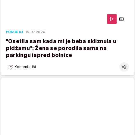
POROĐAJ
15.07.2026.
"Osetila sam kada mi je beba skliznula u
pidžamu": Žena se porodila sama na
parkingu ispred bolnice
Komentariši