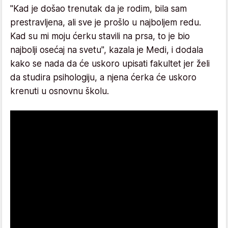
"Kad je došao trenutak da je rodim, bila sam
prestravljena, ali sve je prošlo u najboljem redu.
Kad su mi moju ćerku stavili na prsa, to je bio
najbolji osećaj na svetu", kazala je Medi, i dodala
kako se nada da će uskoro upisati fakultet jer želi
da studira psihologiju, a njena ćerka će uskoro
krenuti u osnovnu školu.