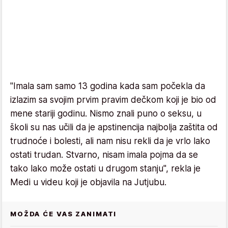
"Imala sam samo 13 godina kada sam počekla da
izlazim sa svojim prvim pravim dečkom koji je bio od
mene stariji godinu. Nismo znali puno o seksu, u
školi su nas učili da je apstinencija najbolja zaštita od
trudnoće i bolesti, ali nam nisu rekli da je vrlo lako
ostati trudan. Stvarno, nisam imala pojma da se
tako lako može ostati u drugom stanju", rekla je
Medi u videu koji je objavila na Jutjubu.
MOŽDA ĆE VAS ZANIMATI