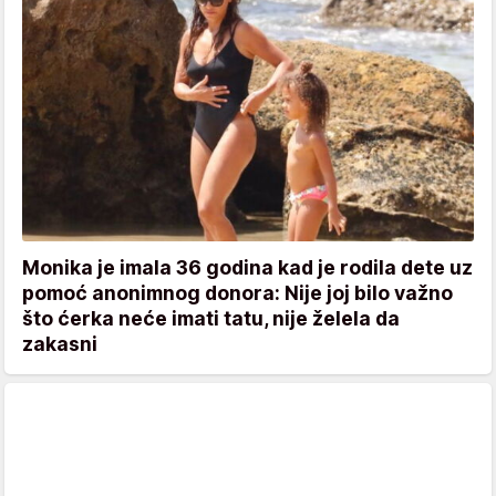
Monika je imala 36 godina kad je rodila dete uz
pomoć anonimnog donora: Nije joj bilo važno
što ćerka neće imati tatu, nije želela da
zakasni