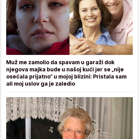
Muž me zamolio da spavam u garaži dok
njegova majka bude u našoj kući jer se „nije
osećala prijatno“ u mojoj blizini: Pristala sam
ali moj uslov ga je zaledio