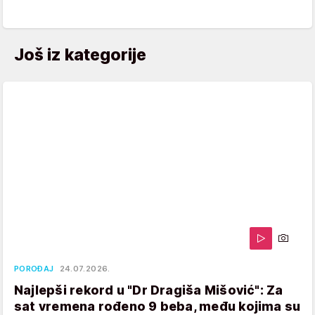
Još iz kategorije
POROĐAJ
24.07.2026.
Najlepši rekord u "Dr Dragiša Mišović": Za
sat vremena rođeno 9 beba, među kojima su