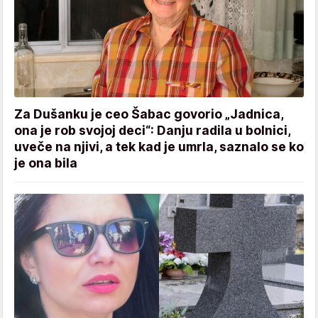
Za Dušanku je ceo Šabac govorio „Jadnica,
ona je rob svojoj deci“: Danju radila u bolnici,
uveče na njivi, a tek kad je umrla, saznalo se ko
je ona bila