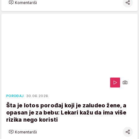
Komentariši
POROĐAJ
30.06.2026.
Šta je lotos porođaj koji je zaludeo žene, a
opasan je za bebu: Lekari kažu da ima više
rizika nego koristi
Komentariši