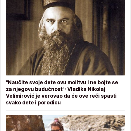
"Naučite svoje dete ovu molitvu i ne bojte se
za njegovu budućnost": Vladika Nikolaj
Velimirović je verovao da će ove reči spasti
svako dete i porodicu