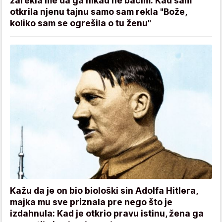
zarekla me da ga nikad ne bacim: Kad sam
otkrila njenu tajnu samo sam rekla "Bože,
koliko sam se ogrešila o tu ženu"
Kažu da je on bio biološki sin Adolfa Hitlera,
majka mu sve priznala pre nego što je
izdahnula: Kad je otkrio pravu istinu, žena ga