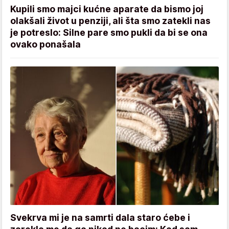
Kupili smo majci kućne aparate da bismo joj
olakšali život u penziji, ali šta smo zatekli nas
je potreslo: Silne pare smo pukli da bi se ona
ovako ponašala
Svekrva mi je na samrti dala staro ćebe i