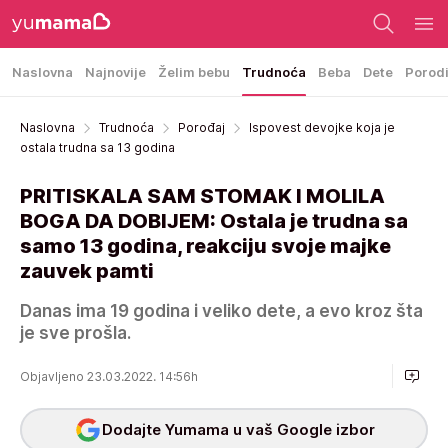
Naslovna
Najnovije
Želim bebu
Trudnoća
Beba
Dete
Porod
Naslovna
Trudnoća
Porođaj
Ispovest devojke koja je
ostala trudna sa 13 godina
PRITISKALA SAM STOMAK I MOLILA
BOGA DA DOBIJEM: Ostala je trudna sa
samo 13 godina, reakciju svoje majke
zauvek pamti
Danas ima 19 godina i veliko dete, a evo kroz šta
je sve prošla.
Objavljeno 23.03.2022. 14:56h
Dodajte Yumama u vaš Google izbor