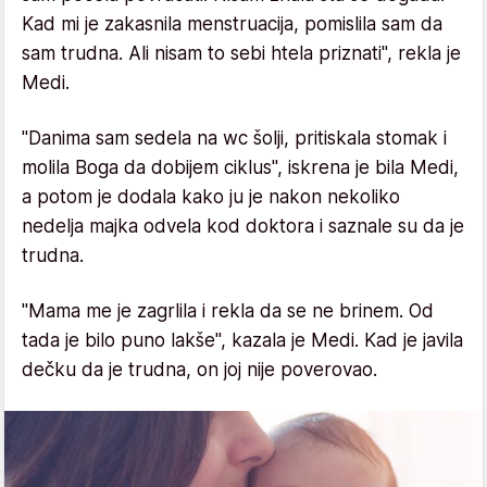
Kad mi je zakasnila menstruacija, pomislila sam da
sam trudna. Ali nisam to sebi htela priznati", rekla je
Medi.
"Danima sam sedela na wc šolji, pritiskala stomak i
molila Boga da dobijem ciklus", iskrena je bila Medi,
a potom je dodala kako ju je nakon nekoliko
nedelja majka odvela kod doktora i saznale su da je
trudna.
"Mama me je zagrlila i rekla da se ne brinem. Od
tada je bilo puno lakše", kazala je Medi. Kad je javila
dečku da je trudna, on joj nije poverovao.