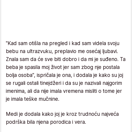
"Kad sam otišla na pregled i kad sam videla svoju
bebu na ultrazvuku, preplavio me osećaj ljubavi.
Znala sam da će sve biti dobro i da mi je suđeno. Ta
beba je spasila moj život jer sam zbog nje postala
bolja osoba", ispričala je ona, i dodala je kako su joj
se rugali ostali tinejdžeri i da su je nazivali najgorim
imenima, ali da nije imala vremena misliti o tome jer
je imala teške mučnine.
Medi je dodala kako joj je kroz trudnoću najveća
podrška bila njena porodica i vera.