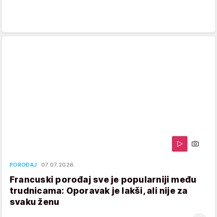
POROĐAJ
07.07.2026.
Francuski porođaj sve je popularniji među
trudnicama: Oporavak je lakši, ali nije za
svaku ženu