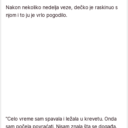
Nakon nekoliko nedelja veze, dečko je raskinuo s
njom i to ju je vrlo pogodilo.
"Celo vreme sam spavala i ležala u krevetu. Onda
sam počela povraćati. Nisam znala šta se događa.