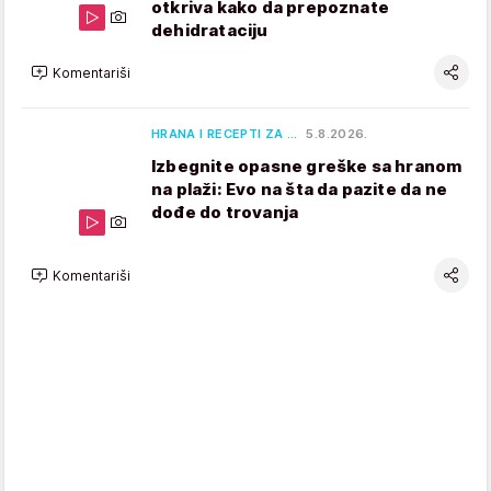
otkriva kako da prepoznate
dehidrataciju
Komentariši
HRANA I RECEPTI ZA …
5.8.2026.
Izbegnite opasne greške sa hranom
na plaži: Evo na šta da pazite da ne
dođe do trovanja
Komentariši