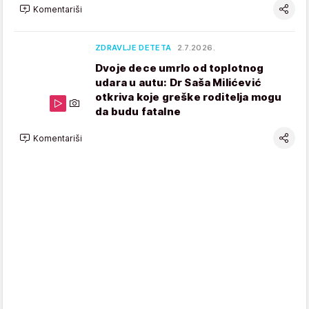
Komentariši
ZDRAVLJE DETETA
2.7.2026.
Dvoje dece umrlo od toplotnog
udara u autu: Dr Saša Milićević
otkriva koje greške roditelja mogu
da budu fatalne
Komentariši