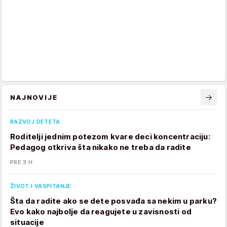
NAJNOVIJE
RAZVOJ DETETA
Roditelji jednim potezom kvare deci koncentraciju:
Pedagog otkriva šta nikako ne treba da radite
PRE 3 H
ŽIVOT I VASPITANJE
Šta da radite ako se dete posvađa sa nekim u parku?
Evo kako najbolje da reagujete u zavisnosti od
situacije