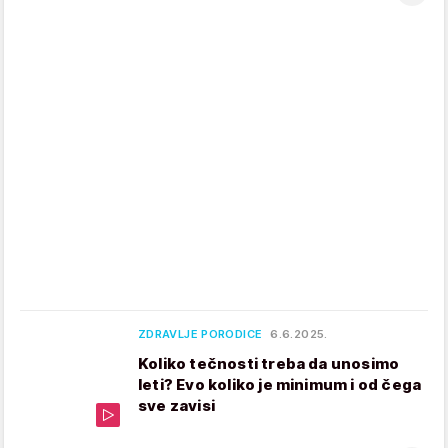
ZDRAVLJE PORODICE
6.6.2025.
Koliko tečnosti treba da unosimo
leti? Evo koliko je minimum i od čega
sve zavisi