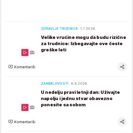
ZDRAVLJE TRUDNICA
1.7.2026.
Velike vrućine mogu da budu rizične
za trudnice: Izbegavajte ove česte
greške leti
Komentariši
ZANIMLJIVOSTI
6.6.2026.
U nedelju pravi letnji dan: Uživajte
napolju i jednu stvar obavezno
ponesite sa sobom
Komentariši