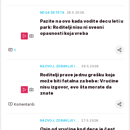
NEGA DETETA
28.5.2026.
Pazite na ovo kada vodite decu leti u
park: Roditelji nisu ni svesni
opasnosti koja vreba
1
RAZVOJ, ZDRAVLJE I …
28.5.2026.
Roditelji prave jednu grešku koja
može biti fatalna za bebe: Vrućine
nisu izgovor, evo šta morate da
znate
Komentariši
RAZVOJ, ZDRAVLJE I …
27.5.2026.
Osip od vrućine kod dece je čest