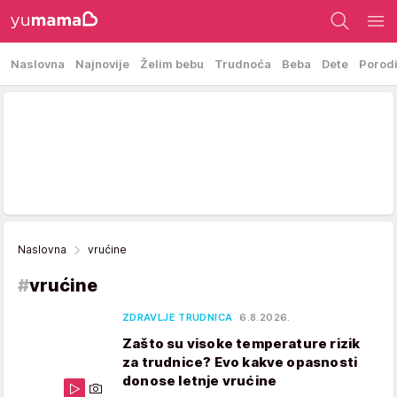
Naslovna
Najnovije
Želim bebu
Trudnoća
Beba
Dete
Porod
Naslovna
vrućine
#
vrućine
ZDRAVLJE TRUDNICA
6.8.2026.
Zašto su visoke temperature rizik
za trudnice? Evo kakve opasnosti
donose letnje vrućine