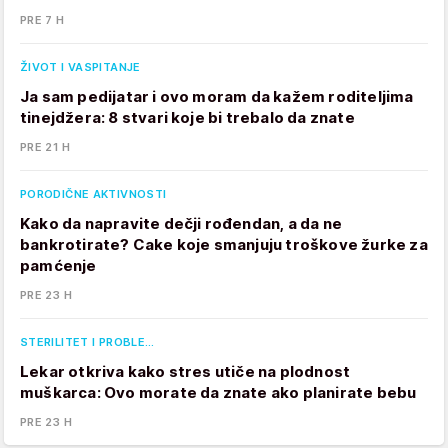
PRE 7 H
ŽIVOT I VASPITANJE
Ja sam pedijatar i ovo moram da kažem roditeljima
tinejdžera: 8 stvari koje bi trebalo da znate
PRE 21 H
PORODIČNE AKTIVNOSTI
Kako da napravite dečji rođendan, a da ne
bankrotirate? Cake koje smanjuju troškove žurke za
pamćenje
PRE 23 H
STERILITET I PROBLE…
Lekar otkriva kako stres utiče na plodnost
muškarca: Ovo morate da znate ako planirate bebu
PRE 23 H