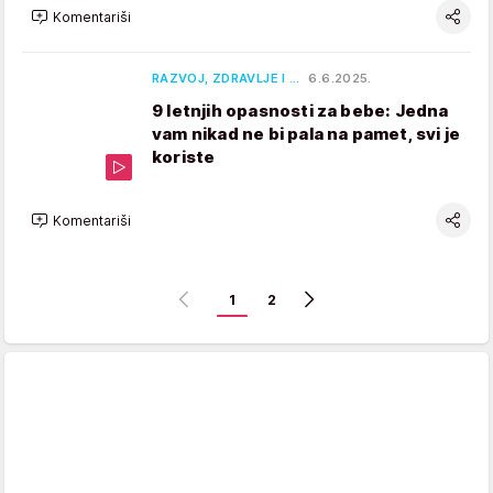
Komentariši
RAZVOJ, ZDRAVLJE I …
6.6.2025.
9 letnjih opasnosti za bebe: Jedna
vam nikad ne bi pala na pamet, svi je
koriste
Komentariši
1
2