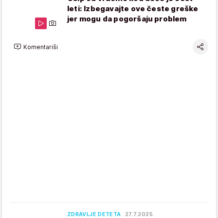
leti: Izbegavajte ove česte greške
jer mogu da pogoršaju problem
Komentariši
ZDRAVLJE DETETA
27.7.2025.