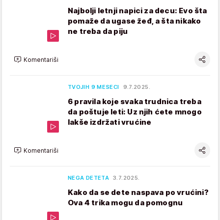
Najbolji letnji napici za decu: Evo šta
pomaže da ugase žeđ, a šta nikako
ne treba da piju
Komentariši
TVOJIH 9 MESECI
9.7.2025.
6 pravila koje svaka trudnica treba
da poštuje leti: Uz njih ćete mnogo
lakše izdržati vrućine
Komentariši
NEGA DETETA
3.7.2025.
Kako da se dete naspava po vrućini?
Ova 4 trika mogu da pomognu