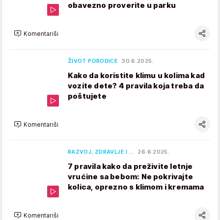
obavezno proverite u parku
Komentariši
ŽIVOT PORODICE
30.6.2025.
Kako da koristite klimu u kolima kad
vozite dete? 4 pravila koja treba da
poštujete
Komentariši
RAZVOJ, ZDRAVLJE I …
26.6.2025.
7 pravila kako da preživite letnje
vrućine sa bebom: Ne pokrivajte
kolica, oprezno s klimom i kremama
Komentariši