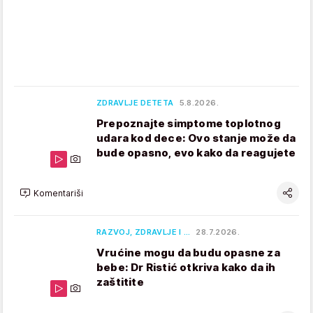
ZDRAVLJE DETETA
5.8.2026.
Prepoznajte simptome toplotnog
udara kod dece: Ovo stanje može da
bude opasno, evo kako da reagujete
Komentariši
RAZVOJ, ZDRAVLJE I …
28.7.2026.
Vrućine mogu da budu opasne za
bebe: Dr Ristić otkriva kako da ih
zaštitite