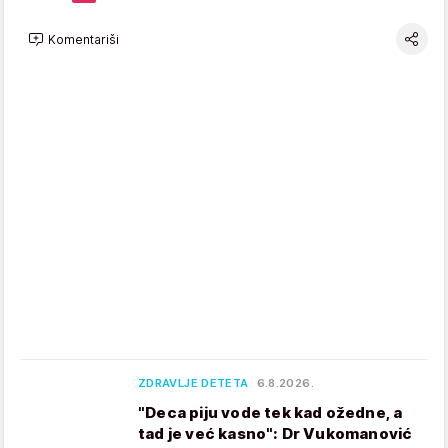
Komentariši
ZDRAVLJE DETETA
6.8.2026.
"Deca piju vode tek kad ožedne, a
tad je već kasno": Dr Vukomanović