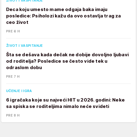
ŽIVOT I VASPITANJE
Deca koju umesto mame odgaja baka imaju
posledice: Psiholozi kažu da ovo ostavlja trag za
ceo život
PRE 6 H
ŽIVOT I VASPITANJE
Šta se dešava kada dečak ne dobije dovoljno ljubavi
od roditelja? Posledice se često vide tek u
odraslom dobu
PRE 7 H
UČENJE I IGRA
6 igračaka koje su najveći HIT u 2026. godini: Neke
sa spiska se roditeljima nimalo neće svideti
PRE 8 H