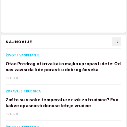
NAJNOVIJE
ŽIVOT I VASPITANJE
Otac Predrag otkriva kako majka upropasti dete: Od
nas zavisi da li će porasti u dobrog čoveka
PRE 3 H
ZDRAVLJE TRUDNICA
Zašto su visoke temperature rizik za trudnice? Evo
kakve opasnosti donose letnje vrućine
PRE 5 H