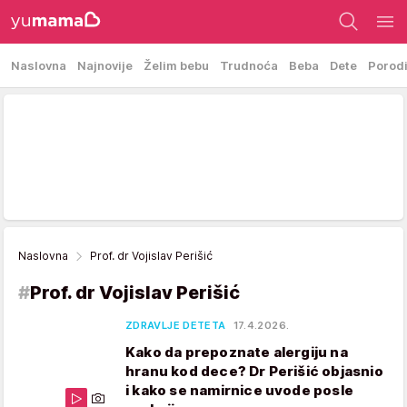
Naslovna
Najnovije
Želim bebu
Trudnoća
Beba
Dete
Porod
Naslovna
Prof. dr Vojislav Perišić
#
Prof. dr Vojislav Perišić
ZDRAVLJE DETETA
17.4.2026.
Kako da prepoznate alergiju na
hranu kod dece? Dr Perišić objasnio
i kako se namirnice uvode posle