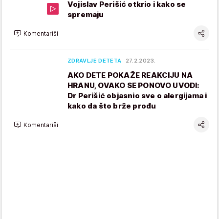
Vojislav Perišić otkrio i kako se
spremaju
Komentariši
ZDRAVLJE DETETA
27.2.2023.
AKO DETE POKAŽE REAKCIJU NA
HRANU, OVAKO SE PONOVO UVODI:
Dr Perišić objasnio sve o alergijama i
kako da što brže prođu
Komentariši