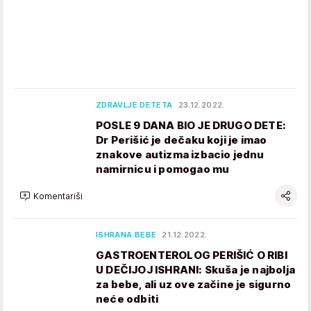
ZDRAVLJE DETETA
23.12.2022.
POSLE 9 DANA BIO JE DRUGO DETE:
Dr Perišić je dečaku koji je imao
znakove autizma izbacio jednu
namirnicu i pomogao mu
Komentariši
ISHRANA BEBE
21.12.2022.
GASTROENTEROLOG PERIŠIĆ O RIBI
U DEČIJOJ ISHRANI: Skuša je najbolja
za bebe, ali uz ove začine je sigurno
neće odbiti