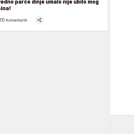
Jedno parče dinje umalo nije ubilo mog
sina!
Komentariši