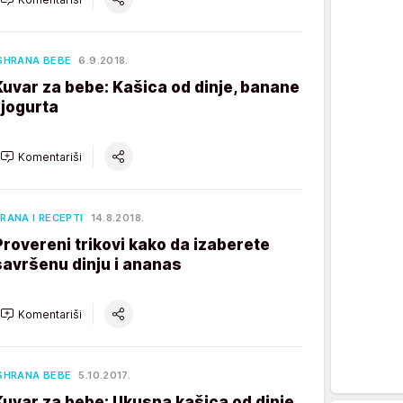
SHRANA BEBE
6.9.2018.
Kuvar za bebe: Kašica od dinje, banane
i jogurta
Komentariši
RANA I RECEPTI
14.8.2018.
Provereni trikovi kako da izaberete
savršenu dinju i ananas
Komentariši
SHRANA BEBE
5.10.2017.
Kuvar za bebe: Ukusna kašica od dinje