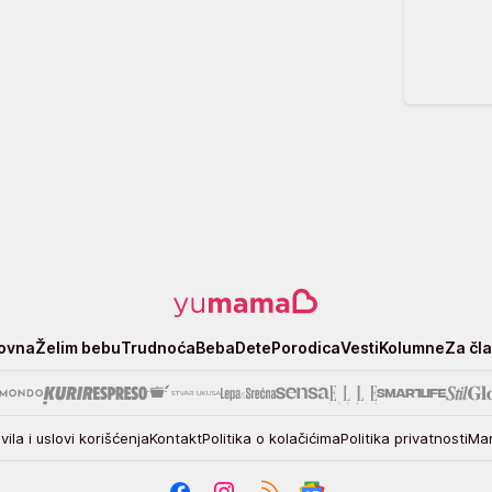
ovna
Želim bebu
Trudnoća
Beba
Dete
Porodica
Vesti
Kolumne
Za čl
vila i uslovi korišćenja
Kontakt
Politika o kolačićima
Politika privatnosti
Mar