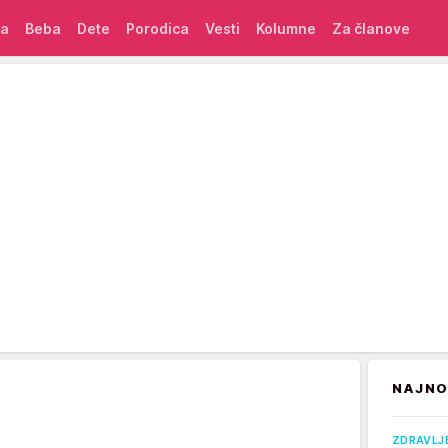
ća
Beba
Dete
Porodica
Vesti
Kolumne
Za članove
NAJNO
ZDRAVLJ