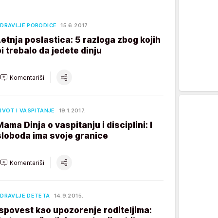
DRAVLJE PORODICE
15.6.2017.
Letnja poslastica: 5 razloga zbog kojih
bi trebalo da jedete dinju
Komentariši
IVOT I VASPITANJE
19.1.2017.
Mama Dinja o vaspitanju i disciplini: I
sloboda ima svoje granice
Komentariši
DRAVLJE DETETA
14.9.2015.
Ispovest kao upozorenje roditeljima: