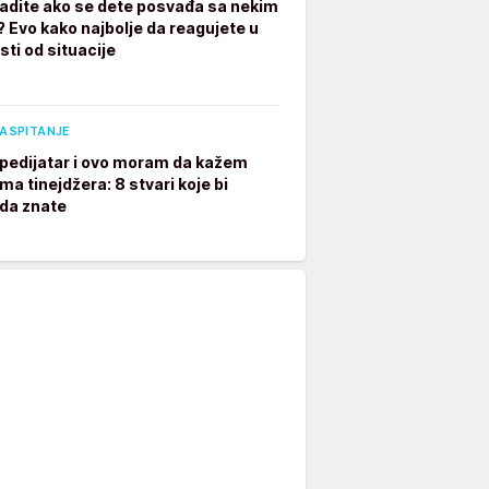
radite ako se dete posvađa sa nekim
? Evo kako najbolje da reagujete u
sti od situacije
VASPITANJE
pedijatar i ovo moram da kažem
ima tinejdžera: 8 stvari koje bi
 da znate