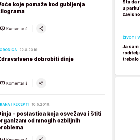
Šta da 
Voće koje pomaže kod gubljenja
u parku
kilograma
zavisno
Komentariši
ŽIVOT I 
Ja sam 
ORODICA
22.8.2019.
roditelj
Zdravstvene dobrobiti dinje
trebalo
Komentariši
RANA I RECEPTI
10.5.2019.
Dinja - poslastica koja osvežava i štiti
organizam od mnogih ozbiljnih
problema
Komentariši