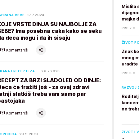
Mislila
dijagno
SHRANA BEBE
17.7.2024.
majke 
KOJE VRSTE DINJA SU NAJBOLJE ZA
PRE 2 H
BEBE? Ima posebna caka kako se seku
da deca mogu i da ih sisaju
ŽIVOT P
Komentariši
Znak ko
mnogim 
uradite
RANA I RECEPTI ZA …
26.7.2023.
PRE 5 H
RECEPT ZA BRZI SLADOLED OD DINJE:
Deca će tražiti još - za ovaj zdravi
RAZVOJ 
letnji slatkiš treba vam samo par
Roditel
sastojaka
koncent
ne treb
Komentariši
ŽIVOT I 
ORODICA
29.9.2019.