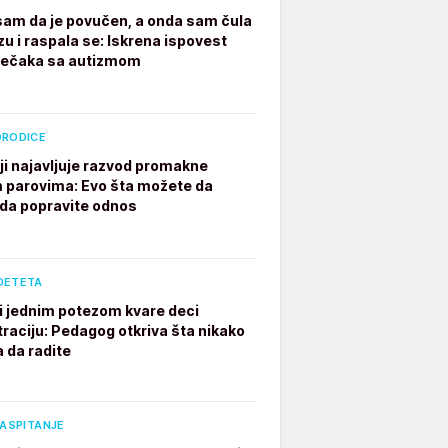
 sam da je povučen, a onda sam čula
zu i raspala se: Iskrena ispovest
dečaka sa autizmom
ORODICE
ji najavljuje razvod promakne
parovima: Evo šta možete da
 da popravite odnos
DETETA
ji jednim potezom kvare deci
raciju: Pedagog otkriva šta nikako
a da radite
VASPITANJE