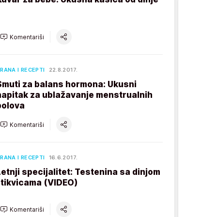
Komentariši
RANA I RECEPTI
22.8.2017.
Smuti za balans hormona: Ukusni
napitak za ublažavanje menstrualnih
bolova
Komentariši
RANA I RECEPTI
16.6.2017.
Letnji specijalitet: Testenina sa dinjom
i tikvicama (VIDEO)
Komentariši