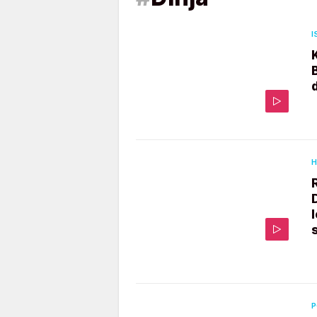
I
H
P