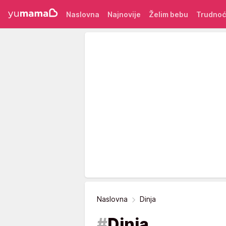
Naslovna
Najnovije
Želim bebu
Trudno
Naslovna
Dinja
#
Dinja