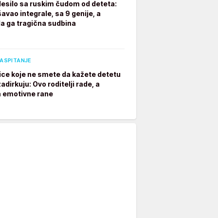
desilo sa ruskim čudom od deteta:
avao integrale, sa 9 genije, a
a ga tragična sudbina
VASPITANJE
ice koje ne smete da kažete detetu
adirkuju: Ovo roditelji rade, a
a emotivne rane