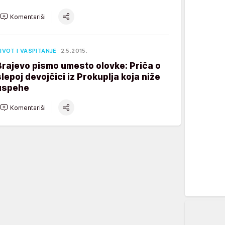
Komentariši
IVOT I VASPITANJE
2.5.2015.
Brajevo pismo umesto olovke: Priča o
slepoj devojčici iz Prokuplja koja niže
uspehe
Komentariši