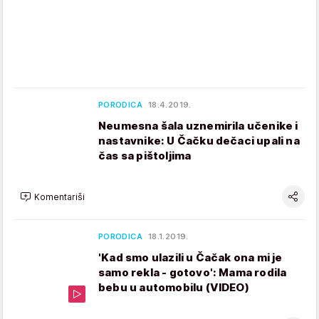
PORODICA
18.4.2019.
Neumesna šala uznemirila učenike i
nastavnike: U Čačku dečaci upali na
čas sa pištoljima
Komentariši
PORODICA
18.1.2019.
'Kad smo ulazili u Čačak ona mi je
samo rekla - gotovo': Mama rodila
bebu u automobilu (VIDEO)