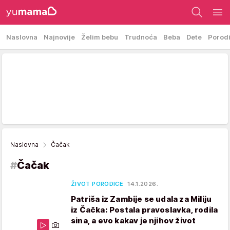
Naslovna
Najnovije
Želim bebu
Trudnoća
Beba
Dete
Porod
Naslovna
Čačak
#
Čačak
ŽIVOT PORODICE
14.1.2026.
Patriša iz Zambije se udala za Miliju
iz Čačka: Postala pravoslavka, rodila
sina, a evo kakav je njihov život