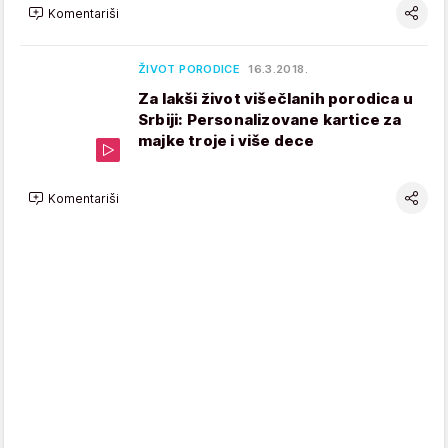
Komentariši
ŽIVOT PORODICE
16.3.2018.
Za lakši život višečlanih porodica u
Srbiji: Personalizovane kartice za
majke troje i više dece
Komentariši