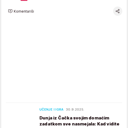
Komentariši
UČENJE I IGRA
30.9.2025.
Dunja iz Čačka svojim domaćim
zadatkom sve nasmejala: Kad vidite