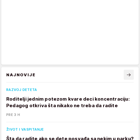
NAJNOVIJE
RAZVOJ DETETA
Roditelji jednim potezom kvare deci koncentraciju:
Pedagog otkriva šta nikako ne treba da radite
PRE 3 H
ŽIVOT I VASPITANJE
Šta da radite ako se dete posvađa sa nekim u parku?