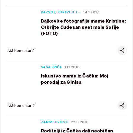
RAZVOJ, ZDRAVLJE I …
14.1.2017.
Bajkovite fotografije mame Kristine:
Otkrijte čudesan svet male Sofije
(FOTO)
Komentariši
VAŠA PRIČA
1.11.2016.
Iskustvo mame iz Čačka: Moj
porođaj za Ginisa
Komentariši
ZANIMLJIVOSTI
22.6.2016.
Roditelji iz Čačka dali neobičan