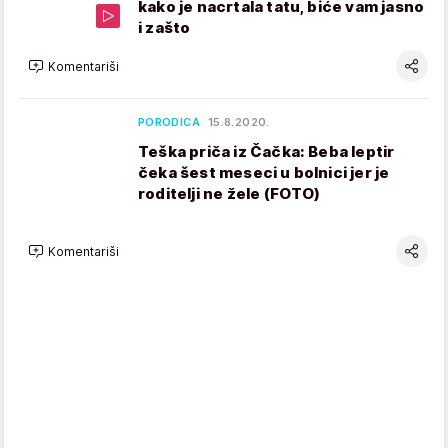
kako je nacrtala tatu, biće vam jasno
i zašto
Komentariši
PORODICA
15.8.2020.
Teška priča iz Čačka: Beba leptir
čeka šest meseci u bolnici jer je
roditelji ne žele (FOTO)
Komentariši