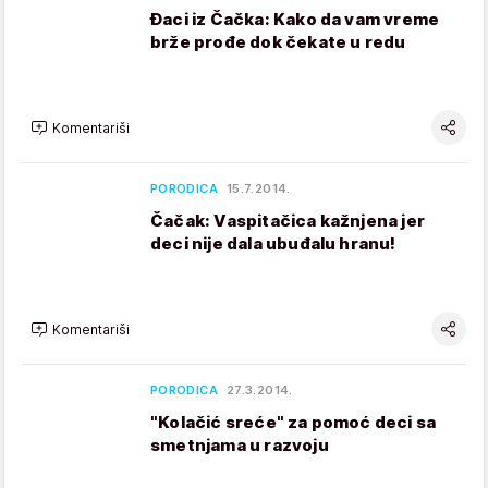
Đaci iz Čačka: Kako da vam vreme
brže prođe dok čekate u redu
Komentariši
PORODICA
15.7.2014.
Čačak: Vaspitačica kažnjena jer
deci nije dala ubuđalu hranu!
Komentariši
PORODICA
27.3.2014.
"Kolačić sreće" za pomoć deci sa
smetnjama u razvoju