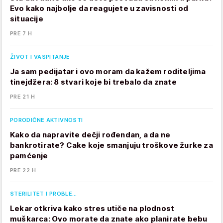
Evo kako najbolje da reagujete u zavisnosti od
situacije
PRE 7 H
ŽIVOT I VASPITANJE
Ja sam pedijatar i ovo moram da kažem roditeljima
tinejdžera: 8 stvari koje bi trebalo da znate
PRE 21 H
PORODIČNE AKTIVNOSTI
Kako da napravite dečji rođendan, a da ne
bankrotirate? Cake koje smanjuju troškove žurke za
pamćenje
PRE 22 H
STERILITET I PROBLE…
Lekar otkriva kako stres utiče na plodnost
muškarca: Ovo morate da znate ako planirate bebu