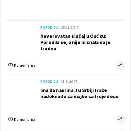
PORODICA
25.12.2017.
Neverovatan slučaj u Čačku:
Porodila se, a nije ni znala da je
trudna
Komentariši
PORODICA
15.6.2017.
Ima da nas ima: I u Srbiji traže
nadoknadu za majke sa troje dece
Komentariši