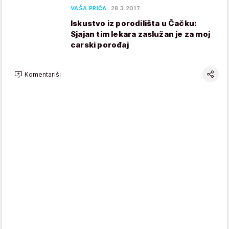
VAŠA PRIČA
28.3.2017.
Iskustvo iz porodilišta u Čačku:
Sjajan tim lekara zaslužan je za moj
carski porođaj
Komentariši