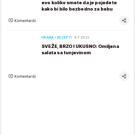
evo koliko smete da je pojedete
kako bi bilo bezbedno za bebu
Komentariši
HRANA I RECEPTI
8.7.2021.
SVEŽE, BRZO I UKUSNO: Omiljena
salata sa tunjevinom
Komentariši