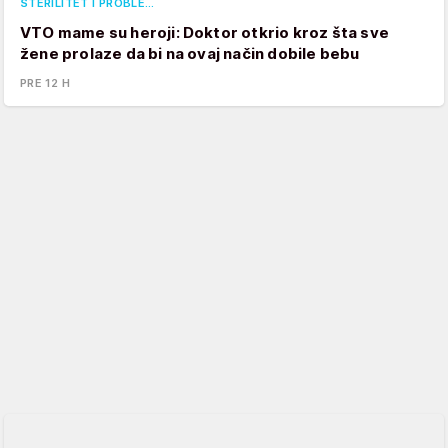
STERILITET I PROBLE…
VTO mame su heroji: Doktor otkrio kroz šta sve
žene prolaze da bi na ovaj način dobile bebu
PRE 12 H