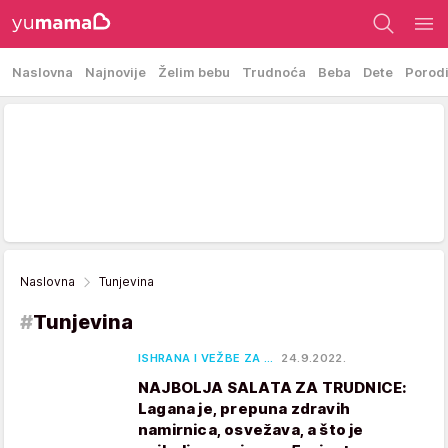
Naslovna
Najnovije
Želim bebu
Trudnoća
Beba
Dete
Porod
Naslovna
Tunjevina
#
Tunjevina
ISHRANA I VEŽBE ZA …
24.9.2022.
NAJBOLJA SALATA ZA TRUDNICE:
Lagana je, prepuna zdravih
namirnica, osvežava, a što je