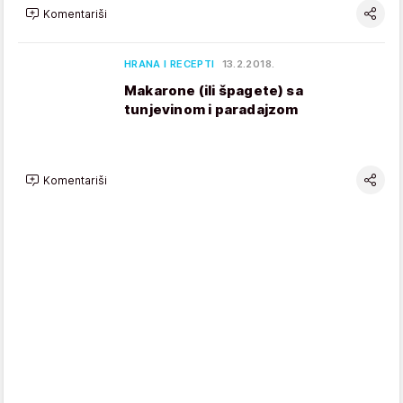
Komentariši
HRANA I RECEPTI
13.2.2018.
Makarone (ili špagete) sa
tunjevinom i paradajzom
Komentariši