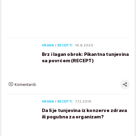
HRANA I RECEPTI
14.6.2020.
Brz i lagan obrok: Pikantna tunjevina
sa povrćem (RECEPT)
Komentariši
HRANA I RECEPTI
7.12.2018.
Da li je tunjevina iz konzerve zdrava
ili pogubna za organizam?