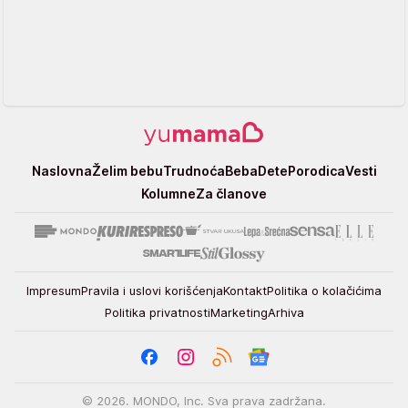
Yumama
Naslovna
Želim bebu
Trudnoća
Beba
Dete
Porodica
Vesti
Kolumne
Za članove
Impresum
Pravila i uslovi korišćenja
Kontakt
Politika o kolačićima
Politika privatnosti
Marketing
Arhiva
© 2026. MONDO, Inc. Sva prava zadržana.