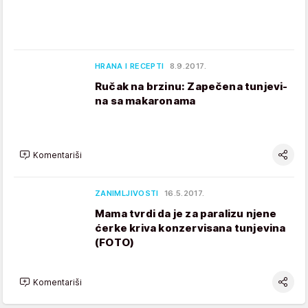
HRANA I RECEPTI
8.9.2017.
Ručak na brzinu: Zapečena tun­je­vi­
na sa ma­ka­ro­nama
Komentariši
ZANIMLJIVOSTI
16.5.2017.
Mama tvrdi da je za paralizu njene
ćerke kriva konzervisana tunjevina
(FOTO)
Komentariši