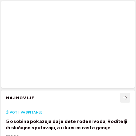
NAJNOVIJE
ŽIVOT I VASPITANJE
5 osobina pokazuju da je dete rođeni vođa; Roditelji
ih slučajno sputavaju, a u kući im raste genije