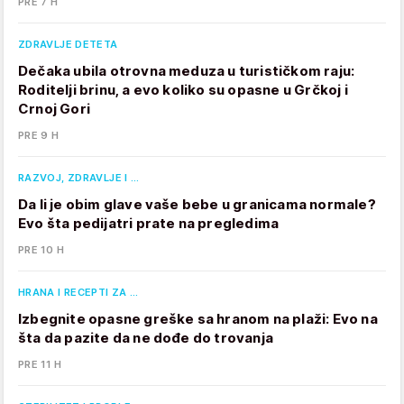
PRE 7 H
ZDRAVLJE DETETA
Dečaka ubila otrovna meduza u turističkom raju:
Roditelji brinu, a evo koliko su opasne u Grčkoj i
Crnoj Gori
PRE 9 H
RAZVOJ, ZDRAVLJE I …
Da li je obim glave vaše bebe u granicama normale?
Evo šta pedijatri prate na pregledima
PRE 10 H
HRANA I RECEPTI ZA …
Izbegnite opasne greške sa hranom na plaži: Evo na
šta da pazite da ne dođe do trovanja
PRE 11 H