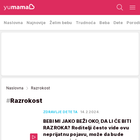
Naslovna
Najnovije
Želim bebu
Trudnoća
Beba
Dete
Porod
Naslovna
Razrokost
#
Razrokost
ZDRAVLJE DETETA
14.2.2024.
BEBI MI JAKO BEŽI OKO, DA LI ĆE BITI
RAZROKA? Roditelji često vide ovu
neprijatnu pojavu, može da bude