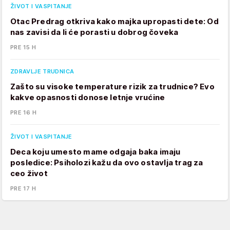
ŽIVOT I VASPITANJE
Otac Predrag otkriva kako majka upropasti dete: Od
nas zavisi da li će porasti u dobrog čoveka
PRE 15 H
ZDRAVLJE TRUDNICA
Zašto su visoke temperature rizik za trudnice? Evo
kakve opasnosti donose letnje vrućine
PRE 16 H
ŽIVOT I VASPITANJE
Deca koju umesto mame odgaja baka imaju
posledice: Psiholozi kažu da ovo ostavlja trag za
ceo život
PRE 17 H