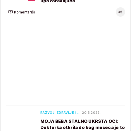
upozoravajuća
Komentariši
RAZVOJ, ZDRAVLJE I …
20.3.2022.
MOJA BEBA STALNO UKRŠTA OČI:
Doktorka otkrila do kog meseca je to