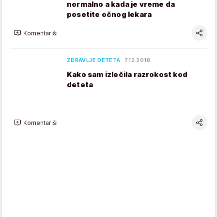
normalno a kada je vreme da
posetite očnog lekara
Komentariši
ZDRAVLJE DETETA
7.12.2018.
Kako sam izlečila razrokost kod
deteta
Komentariši