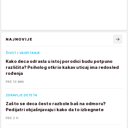
NAJNOVIJE
ŽIVOT I VASPITANJE
Kako deca odrasla u istoj porodici budu potpuno
različita? Psiholog otkrio kakav uticaj ima redosled
rođenja
PRE 13 MIN
ZDRAVLJE DETETA
Zašto se deca često razbole baš na odmoru?
Pedijatri objašnjavaju i kako da to izbegnete
PRE 2 H