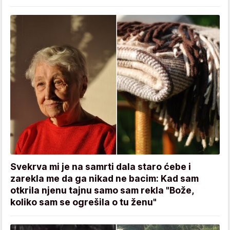
Svekrva mi je na samrti dala staro ćebe i
zarekla me da ga nikad ne bacim: Kad sam
otkrila njenu tajnu samo sam rekla "Bože,
koliko sam se ogrešila o tu ženu"