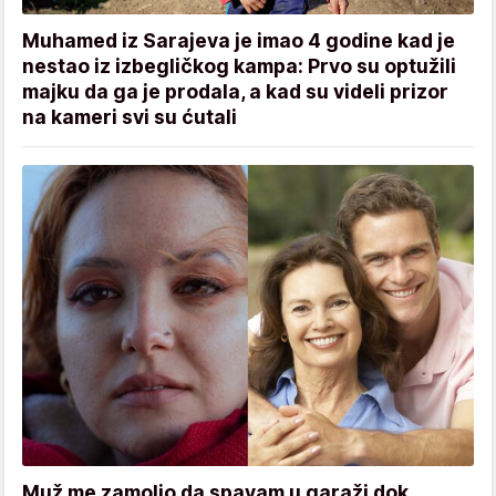
Muhamed iz Sarajeva je imao 4 godine kad je
nestao iz izbegličkog kampa: Prvo su optužili
majku da ga je prodala, a kad su videli prizor
na kameri svi su ćutali
Muž me zamolio da spavam u garaži dok