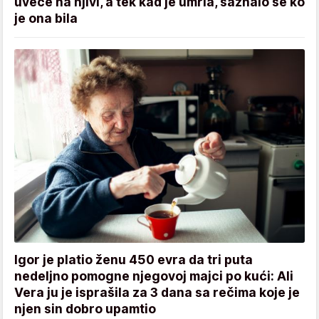
uveče na njivi, a tek kad je umrla, saznalo se ko
je ona bila
Igor je platio ženu 450 evra da tri puta
nedeljno pomogne njegovoj majci po kući: Ali
Vera ju je isprašila za 3 dana sa rečima koje je
njen sin dobro upamtio