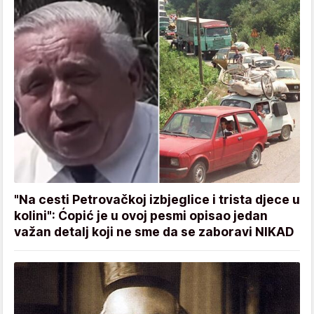
"Na cesti Petrovačkoj izbjeglice i trista djece u
kolini": Ćopić je u ovoj pesmi opisao jedan
važan detalj koji ne sme da se zaboravi NIKAD