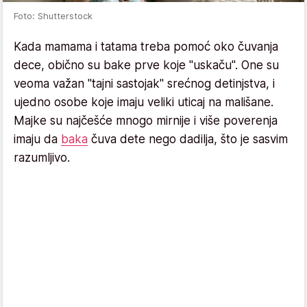
Foto: Shutterstock
Kada mamama i tatama treba pomoć oko čuvanja
dece, obično su bake prve koje "uskaču". One su
veoma važan "tajni sastojak" srećnog detinjstva, i
ujedno osobe koje imaju veliki uticaj na mališane.
Majke su najčešće mnogo mirnije i više poverenja
imaju da
baka
čuva dete nego dadilja, što je sasvim
razumljivo.