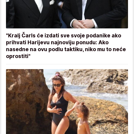
"Kralj Čarls će izdati sve svoje podanike ako
prihvati Harijevu najnoviju ponudu: Ako
nasedne na ovu podlu taktiku, niko mu to neće
oprostiti"