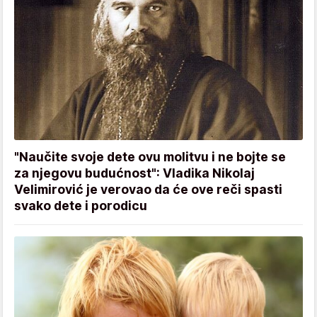
"Naučite svoje dete ovu molitvu i ne bojte se
za njegovu budućnost": Vladika Nikolaj
Velimirović je verovao da će ove reči spasti
svako dete i porodicu