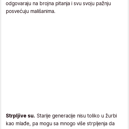
odgovaraju na brojna pitanja i svu svoju pažnju
posvećuju mališanima.
Strpljive su.
Starije generacije nisu toliko u žurbi
kao mlađe, pa mogu sa mnogo više strpljenja da