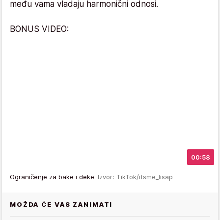
među vama vladaju harmonični odnosi.
BONUS VIDEO:
00:58
Ograničenje za bake i deke
Izvor: TikTok/itsme_lisap
MOŽDA ĆE VAS ZANIMATI