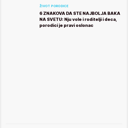
ŽIVOT PORODICE
6 ZNAKOVA DA STE NAJBOLJA BAKA
NA SVETU: Nju vole i roditelji i deca,
porodici je pravi oslonac