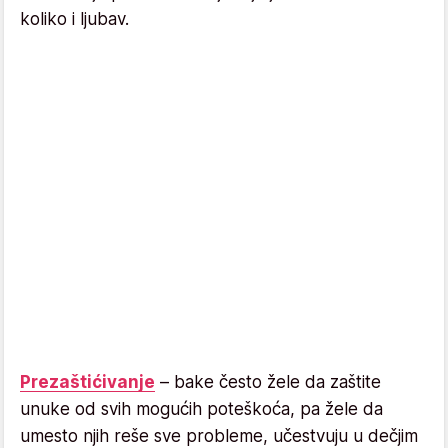
koliko i ljubav.
Prezaštićivanje
– bake često žele da zaštite
unuke od svih mogućih poteškoća, pa žele da
umesto njih reše sve probleme, učestvuju u dečjim