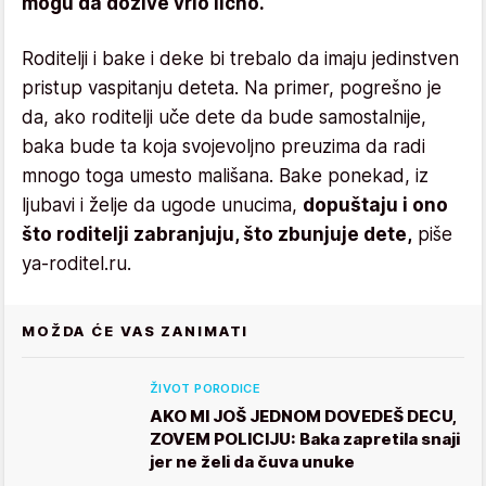
mogu da dožive vrlo lično.
Roditelji i bake i deke bi trebalo da imaju jedinstven
pristup vaspitanju deteta. Na primer, pogrešno je
da, ako roditelji uče dete da bude samostalnije,
baka bude ta koja svojevoljno preuzima da radi
mnogo toga umesto mališana. Bake ponekad, iz
ljubavi i želje da ugode unucima,
dopuštaju i ono
što roditelji zabranjuju, što zbunjuje dete,
piše
ya-roditel.ru.
MOŽDA ĆE VAS ZANIMATI
ŽIVOT PORODICE
AKO MI JOŠ JEDNOM DOVEDEŠ DECU,
ZOVEM POLICIJU: Baka zapretila snaji
jer ne želi da čuva unuke