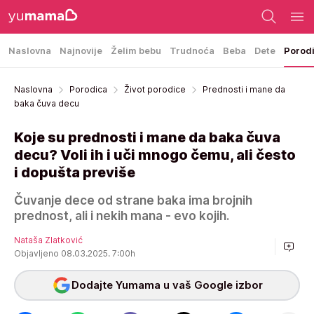
Naslovna
Najnovije
Želim bebu
Trudnoća
Beba
Dete
Porod
Naslovna
Porodica
Život porodice
Prednosti i mane da
baka čuva decu
Koje su prednosti i mane da baka čuva
decu? Voli ih i uči mnogo čemu, ali često
i dopušta previše
Čuvanje dece od strane baka ima brojnih
prednost, ali i nekih mana - evo kojih.
Nataša Zlatković
Objavljeno 08.03.2025. 7:00h
Dodajte Yumama u vaš Google izbor