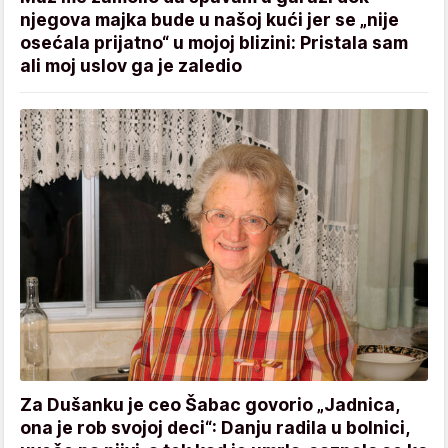
njegova majka bude u našoj kući jer se „nije
osećala prijatno“ u mojoj blizini: Pristala sam
ali moj uslov ga je zaledio
Za Dušanku je ceo Šabac govorio „Jadnica,
ona je rob svojoj deci“: Danju radila u bolnici,