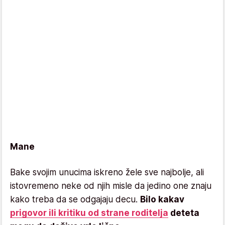
Mane
Bake svojim unucima iskreno žele sve najbolje, ali
istovremeno neke od njih misle da jedino one znaju
kako treba da se odgajaju decu.
Bilo kakav
prigovor ili kritiku od strane roditelja
deteta