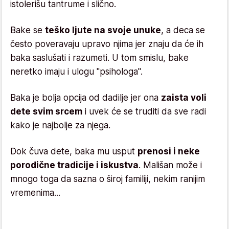
istolerišu tantrume i slično.
Bake se
teško ljute na svoje unuke
, a deca se
često poveravaju upravo njima jer znaju da će ih
baka saslušati i razumeti. U tom smislu, bake
neretko imaju i ulogu "psihologa".
Baka je bolja opcija od dadilje jer ona
zaista voli
dete svim srcem
i uvek će se truditi da sve radi
kako je najbolje za njega.
Dok čuva dete, baka mu usput
prenosi i neke
porodične tradicije i iskustva
. Mališan može i
mnogo toga da sazna o široj familiji, nekim ranijim
vremenima...