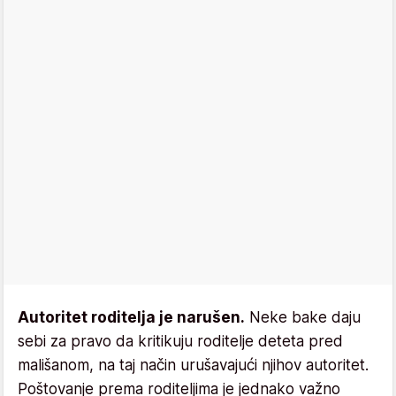
Autoritet roditelja je narušen.
Neke bake daju
sebi za pravo da kritikuju roditelje deteta pred
mališanom, na taj način urušavajući njihov autoritet.
Poštovanje prema roditeljima je jednako važno