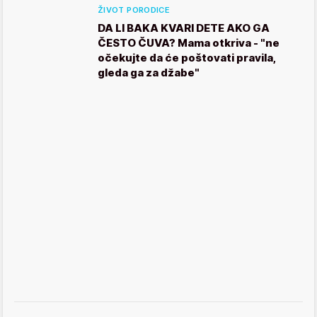
ŽIVOT PORODICE
DA LI BAKA KVARI DETE AKO GA
ČESTO ČUVA? Mama otkriva - "ne
očekujte da će poštovati pravila,
gleda ga za džabe"