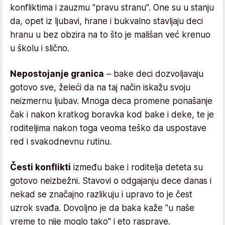
konfliktima i zauzmu "pravu stranu". One su u stanju
da, opet iz ljubavi, hrane i bukvalno stavljaju deci
hranu u bez obzira na to što je mališan već krenuo
u školu i slično.
Nepostojanje granica
– bake deci dozvoljavaju
gotovo sve, želeći da na taj način iskažu svoju
neizmernu ljubav. Mnoga deca promene ponašanje
čak i nakon kratkog boravka kod bake i deke, te je
roditeljima nakon toga veoma teško da uspostave
red i svakodnevnu rutinu.
Česti konflikti
između bake i roditelja deteta su
gotovo neizbežni. Stavovi o odgajanju dece danas i
nekad se značajno razlikuju i upravo to je čest
uzrok svađa. Dovoljno je da baka kaže "u naše
vreme to nije moglo tako" i eto rasprave.