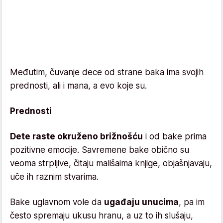
Međutim, čuvanje dece od strane baka ima svojih
prednosti, ali i mana, a evo koje su.
Prednosti
Dete raste okruženo brižnošću
i od bake prima
pozitivne emocije. Savremene bake obično su
veoma strpljive, čitaju mališaima knjige, objašnjavaju,
uče ih raznim stvarima.
Bake uglavnom vole da
ugađaju unucima
, pa im
često spremaju ukusu hranu, a uz to ih slušaju,