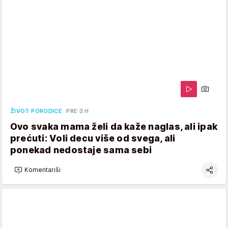
ŽIVOT PORODICE
PRE 3 H
Ovo svaka mama želi da kaže naglas, ali ipak
prećuti: Voli decu više od svega, ali
ponekad nedostaje sama sebi
Komentariši