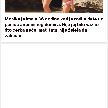
Monika je imala 36 godina kad je rodila dete uz
pomoć anonimnog donora: Nije joj bilo važno
što ćerka neće imati tatu, nije želela da
zakasni