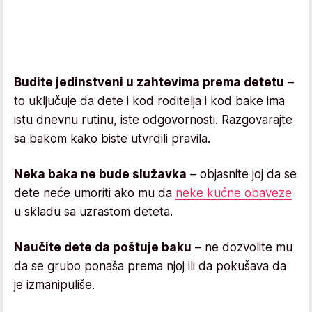
Budite jedinstveni u zahtevima prema detetu
–
to uključuje da dete i kod roditelja i kod bake ima
istu dnevnu rutinu, iste odgovornosti. Razgovarajte
sa bakom kako biste utvrdili pravila.
Neka baka ne bude služavka
– objasnite joj da se
dete neće umoriti ako mu da
neke kućne obaveze
u skladu sa uzrastom deteta.
Naučite dete da poštuje baku
– ne dozvolite mu
da se grubo ponaša prema njoj ili da pokušava da
je izmanipuliše.