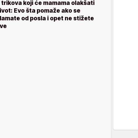
 trikova koji će mamama olakšati
ivot: Evo šta pomaže ako se
lamate od posla i opet ne stižete
ve