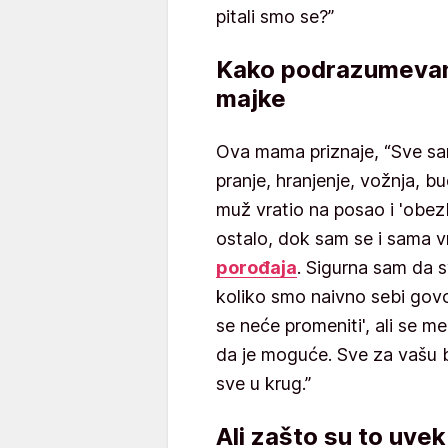
pitali smo se?”
Kako podrazumevano
majke
Ova mama priznaje, “Sve sam
pranje, hranjenje, vožnja, b
muž vratio na posao i 'obez
ostalo, dok sam se i sama v
porođaja
. Sigurna sam da 
koliko smo naivno sebi govo
se neće promeniti', ali se me
da je moguće. Sve za vašu b
sve u krug.”
Ali zašto su to uv