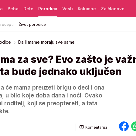
ća
Beba
Dete
Porodica
Vesti
Kolumne
Za članove
 recepti
Život porodice
rodice
Da li mame moraju sve same
mama za sve? Evo zašto je važ
tata bude jednako uključen
 će mama preuzeti brigu o deci i ona
a, u bilo koje doba dana i noći. Ovako
oditelj, koji se preoptereti, a tata
kte.
Komentariši