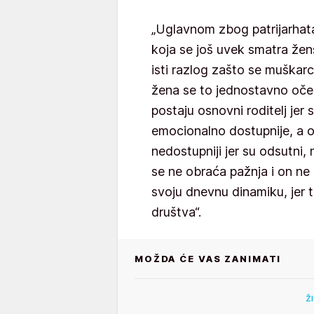
„Uglavnom zbog patrijarhat
koja se još uvek smatra že
isti razlog zašto se muškarci
žena se to jednostavno oč
postaju osnovni roditelj jer
emocionalno dostupnije, a oč
nedostupniji jer su odsutni, 
se ne obraća pažnja i on ne
svoju dnevnu dinamiku, jer t
društva“.
MOŽDA ĆE VAS ZANIMATI
Ž