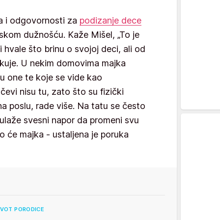
a i odgovornosti za
podizanje dece
nskom dužnošću. Kaže Mišel, „To je
 hvale što brinu o svojoj deci, ali od
ekuje. U nekim domovima majka
 su one te koje se vide kao
evi nisu tu, zato što su fizički
na poslu, rade više. Na tatu se često
 ulaže svesni napor da promeni svu
o će majka - ustaljena je poruka
IVOT PORODICE