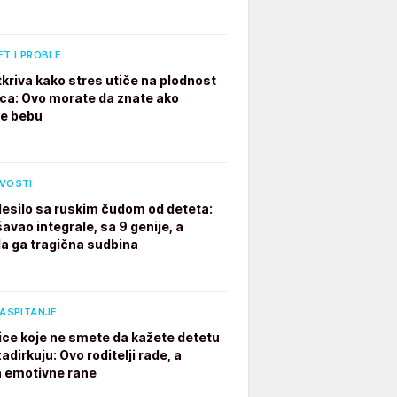
ET I PROBLE…
tkriva kako stres utiče na plodnost
a: Ovo morate da znate ako
te bebu
IVOSTI
desilo sa ruskim čudom od deteta:
avao integrale, sa 9 genije, a
a ga tragična sudbina
VASPITANJE
ice koje ne smete da kažete detetu
adirkuju: Ovo roditelji rade, a
a emotivne rane