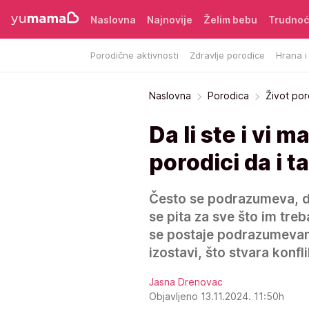
Naslovna
Najnovije
Želim bebu
Trudno
Porodične aktivnosti
Zdravlje porodice
Hrana i
Naslovna
Porodica
Život po
Da li ste i vi 
porodici da i 
Često se podrazumeva, da
se pita za sve što im treb
se postaje podrazumevani r
izostavi, što stvara konfli
Jasna Drenovac
Objavljeno 13.11.2024. 11:50h