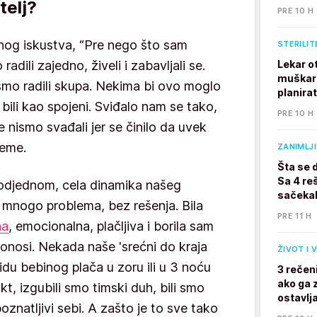
telj?
PRE 10 H
nog iskustva, “Pre nego što sam
STERILIT
adili zajedno, živeli i zabavljali se.
Lekar o
muškarc
smo radili skupa. Nekima bi ovo moglo
planira
 bili kao spojeni. Sviđalo nam se tako,
PRE 10 H
e nismo svađali jer se činilo da uvek
leme.
ZANIMLJ
Šta se 
Sa 4 reš
odjednom, cela dinamika našeg
sačekal
e mnogo problema, bez rešenja. Bila
PRE 11 H
na
, emocionalna, plačljiva i borila sam
onosi. Nekada naše 'srećni do kraja
ŽIVOT I 
vidu bebinog plača u zoru ili u 3 noću
3 rečen
ako ga z
kt, izgubili smo timski duh, bili smo
ostavlj
oznatljivi sebi. A zašto je to sve tako