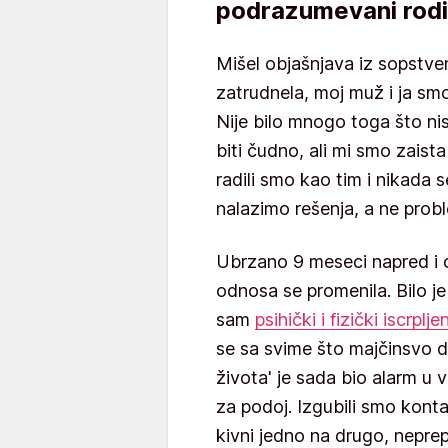
podrazumevani rodi
Mišel objašnjava iz sopstve
zatrudnela, moj muž i ja smo r
Nije bilo mnogo toga što ni
biti čudno, ali mi smo zaista
radili smo kao tim i nikada s
nalazimo rešenja, a ne prob
Ubrzano 9 meseci napred i 
odnosa se promenila. Bilo j
sam
psihički i fizički iscrplje
se sa svime što majčinsvo d
života' je sada bio alarm u 
za podoj. Izgubili smo konta
kivni jedno na drugo, neprep