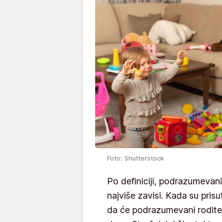
Foto: Shutterstock
Po definiciji, podrazumevan
najviše zavisi. Kada su pris
da će podrazumevani roditelj 