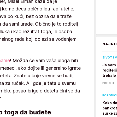
ener, Mišel Elman kaže da je
j kome deca obično idu radi utehe,
eva po kući, bez obzira da li traže
u da sami urade. Obično je to roditelj
dluka i kao rezultat toga, je osoba
nalnog rada koji dolazi sa vođenjem
NAJNO
ŽIVOT I 
mame
! Možda će vam vaša uloga biti
Ja sam 
eseci, ako dojite ili generalno igrate
roditelj
deteta. Znate u koje vreme se budi,
trebalo
ima za ručak. Ali gde je tata u svemu
PRE 8 H
bio, posao brige o detetu čini se da
PORODIČ
?
Kako da
bankrot
o toga da budete
žurke z