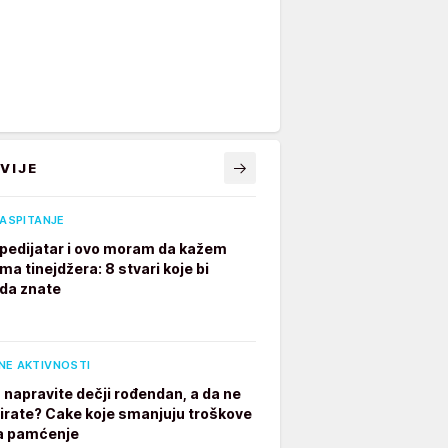
VIJE
VASPITANJE
pedijatar i ovo moram da kažem
ima tinejdžera: 8 stvari koje bi
 da znate
NE AKTIVNOSTI
 napravite dečji rođendan, a da ne
irate? Cake koje smanjuju troškove
a pamćenje