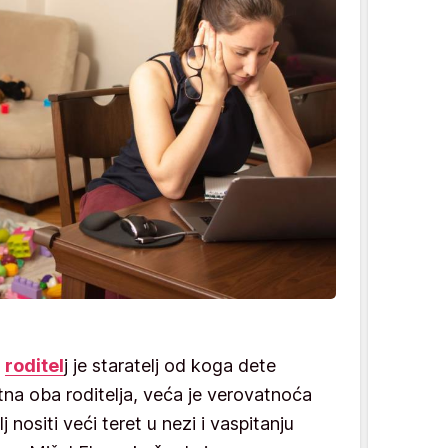
i
roditel
j je staratelj od koga dete
utna oba roditelja, veća je verovatnoća
nositi veći teret u nezi i vaspitanju