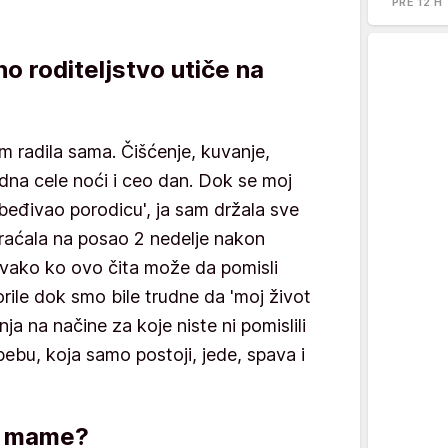
PRE 12 H
 roditeljstvo utiče na
 radila sama. Čišćenje, kuvanje,
udna cele noći i ceo dan. Dok se moj
beđivao porodicu', ja sam držala sve
raćala na posao 2 nedelje nakon
svako ko ovo čita može da pomisli
rile dok smo bile trudne da 'moj život
nja na načine za koje niste ni pomislili
ebu, koja samo postoji, jede, spava i
ek mame?