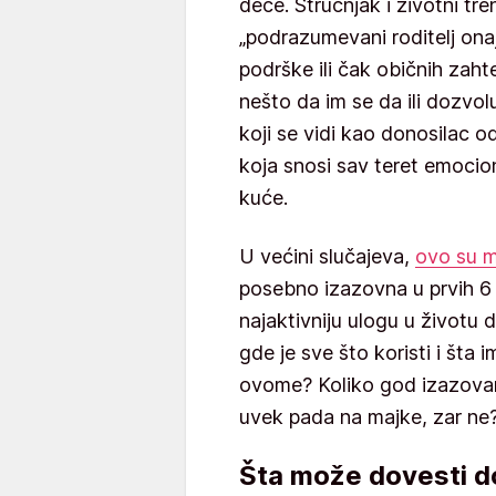
dece. Stručnjak i životni tr
„podrazumevani roditelj ona
podrške ili čak običnih zaht
nešto da im se da ili dozvol
koji se vidi kao donosilac o
koja snosi sav teret emocio
kuće.
U većini slučajeva,
ovo su 
posebno izazovna u prvih 6 m
najaktivniju ulogu u životu 
gde je sve što koristi i šta 
ovome? Koliko god izazovan 
uvek pada na majke, zar ne
Šta može dovesti d