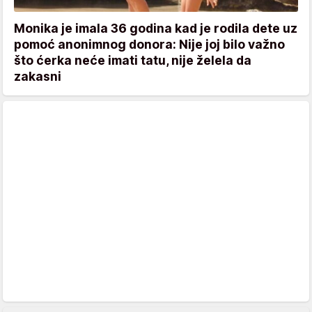
Monika je imala 36 godina kad je rodila dete uz
pomoć anonimnog donora: Nije joj bilo važno
što ćerka neće imati tatu, nije želela da
zakasni