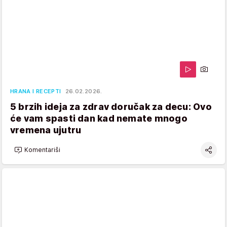
HRANA I RECEPTI
26.02.2026.
5 brzih ideja za zdrav doručak za decu: Ovo
će vam spasti dan kad nemate mnogo
vremena ujutru
Komentariši