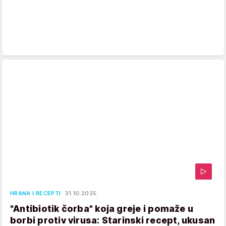
HRANA I RECEPTI
31.10.2025.
"Antibiotik čorba" koja greje i pomaže u
borbi protiv virusa: Starinski recept, ukusan