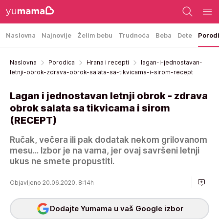
Naslovna
Najnovije
Želim bebu
Trudnoća
Beba
Dete
Porod
Naslovna
Porodica
Hrana i recepti
lagan-i-jednostavan-
letnji-obrok-zdrava-obrok-salata-sa-tikvicama-i-sirom-recept
Lagan i jednostavan letnji obrok - zdrava
obrok salata sa tikvicama i sirom
(RECEPT)
Ručak, večera ili pak dodatak nekom grilovanom
mesu... Izbor je na vama, jer ovaj savršeni letnji
ukus ne smete propustiti.
Objavljeno 20.06.2020. 8:14h
Dodajte Yumama u vaš Google izbor