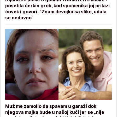
posetila ćerkin grob, kod spomenika joj prilazi
čovek i govori: "Znam devojku sa slike, udala
se nedavno"
Muž me zamolio da spavam u garaži dok
njegova majka bude u našoj kući jer se „nije