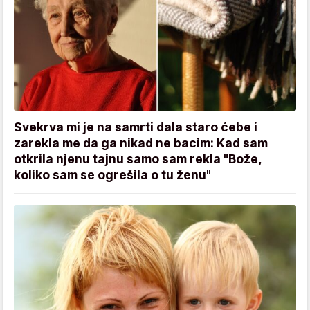
Svekrva mi je na samrti dala staro ćebe i
zarekla me da ga nikad ne bacim: Kad sam
otkrila njenu tajnu samo sam rekla "Bože,
koliko sam se ogrešila o tu ženu"