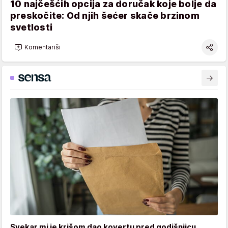
10 najčešćih opcija za doručak koje bolje da
preskočite: Od njih šećer skače brzinom
svetlosti
Komentariši
Svekar mi je krišom dao kovertu pred godišnjicu