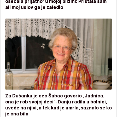
osećala prijatno“ u mojoj blizini: Pristala sam
ali moj uslov ga je zaledio
Za Dušanku je ceo Šabac govorio „Jadnica,
ona je rob svojoj deci“: Danju radila u bolnici,
uveče na njivi, a tek kad je umrla, saznalo se ko
je ona bila