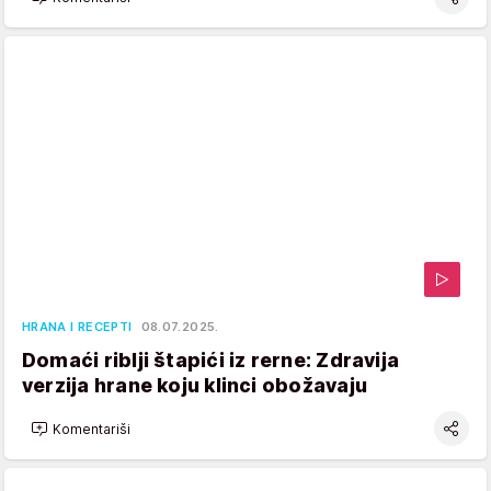
HRANA I RECEPTI
08.07.2025.
Domaći riblji štapići iz rerne: Zdravija
verzija hrane koju klinci obožavaju
Komentariši