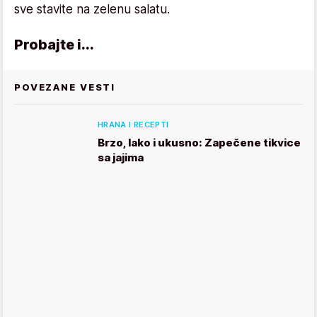
sve stavite na zelenu salatu.
Probajte i...
POVEZANE VESTI
HRANA I RECEPTI
Brzo, lako i ukusno: Zapečene tikvice
sa jajima