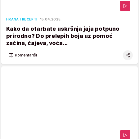
HRANA I RECEPTI
15.04.2025.
Kako da ofarbate uskršnja jaja potpuno
prirodno? Do prelepih boja uz pomoć
začina, čajeva, voća...
Komentariši