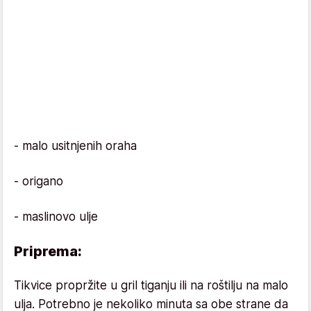
- malo usitnjenih oraha
- origano
- maslinovo ulje
Priprema:
Tikvice propržite u gril tiganju ili na roštilju na malo
ulja. Potrebno je nekoliko minuta sa obe strane da