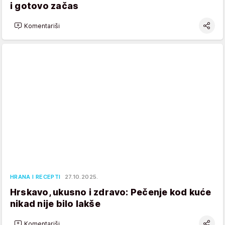
i gotovo začas
Komentariši
HRANA I RECEPTI
27.10.2025.
Hrskavo, ukusno i zdravo: Pečenje kod kuće
nikad nije bilo lakše
Komentariši