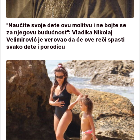
"Naučite svoje dete ovu molitvu i ne bojte se
za njegovu budućnost": Vladika Nikolaj
Velimirović je verovao da će ove reči spasti
svako dete i porodicu