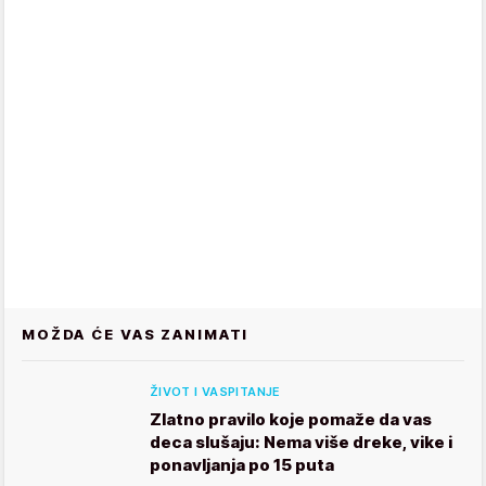
MOŽDA ĆE VAS ZANIMATI
ŽIVOT I VASPITANJE
Zlatno pravilo koje pomaže da vas
deca slušaju: Nema više dreke, vike i
ponavljanja po 15 puta