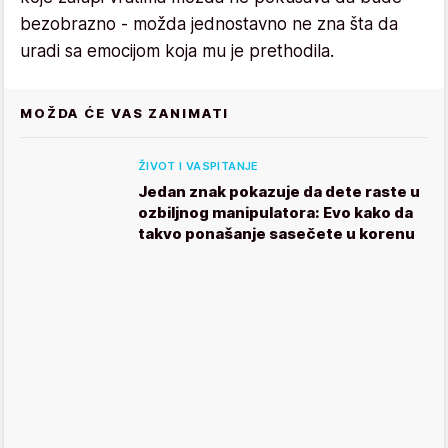
bezobrazno - možda jednostavno ne zna šta da
uradi sa emocijom koja mu je prethodila.
MOŽDA ĆE VAS ZANIMATI
ŽIVOT I VASPITANJE
Jedan znak pokazuje da dete raste u
ozbiljnog manipulatora: Evo kako da
takvo ponašanje sasečete u korenu