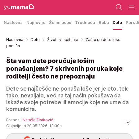
Naslovna
Najnovije
Želim bebu
Trudnoća
Beba
Dete
Porod
Naslovna
Dete
Život i vaspitanje
Zašto se dete loše
ponaša
Šta vam dete poručuje lošim
ponašanjem? 7 skrivenih poruka koje
roditelji često ne prepoznaju
Dete se najčešće ne ponaša loše jer je eto, tek
tako, nevaljalo, već na taj način pokušava da
iskaže svoje potrebe ili emocije koje ne ume da
komunicira.
Prenosi:
Nataša Zlatković
Objavljeno 20.05.2026. 13:30h