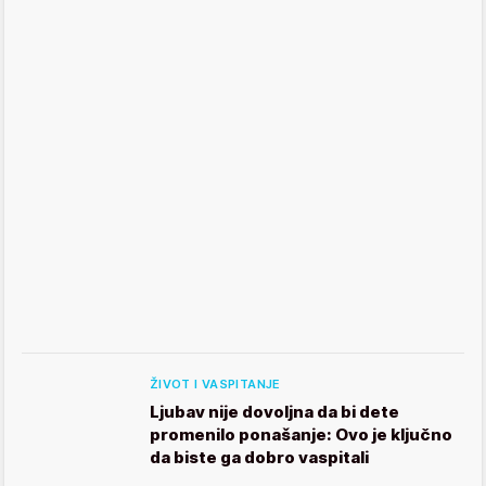
ŽIVOT I VASPITANJE
Ljubav nije dovoljna da bi dete
promenilo ponašanje: Ovo je ključno
da biste ga dobro vaspitali