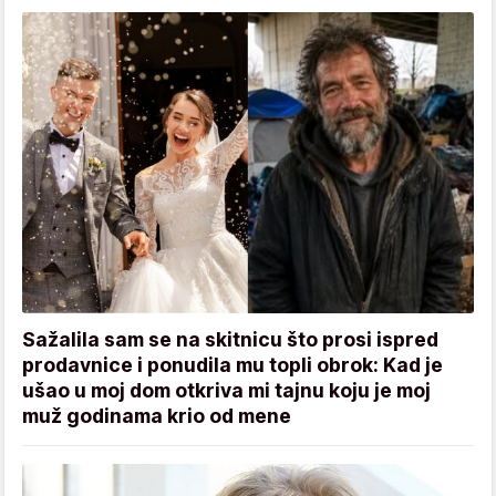
Sažalila sam se na skitnicu što prosi ispred
prodavnice i ponudila mu topli obrok: Kad je
ušao u moj dom otkriva mi tajnu koju je moj
muž godinama krio od mene