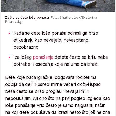
Zašto se dete loše ponaša
Foto: Shutterstock/Ekaterina
Pokrovsky
Kada se dete loše ponaša odrasli ga brzo
etiketiraju kao nevaljalo, nevaspitano,
bezobrazno.
Iza lošeg
ponašanja
deteta često se kriju neke
potrebe ili osećanja koje ne ume da izrazi.
Dete koje baca igračke, odgovara roditeljima,
odbija da deli ili usred mirne večeri doživi ispad
besa često se brzo proglasi "nevaljalim" ili
neposlušnim. Ali ono što na prvi pogled izgleda kao
loše ponašanje vrlo često je samo najglasniji način
na koji dete pokušava da izrazi nešto što još ne zna