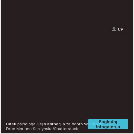
1/9
Pogledaj
Citati psihologa Dejla Karnegija za dobro vaspitanje
fotogaleriju
Foto: Mariana Serdynska/Shutterstock