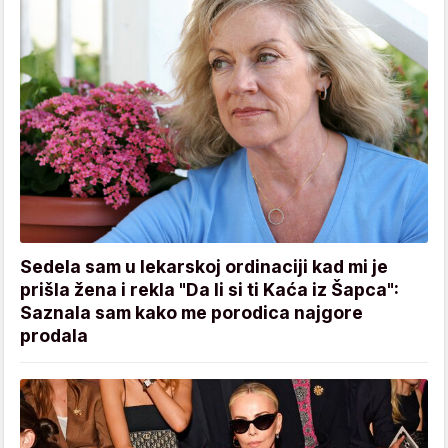
Sedela sam u lekarskoj ordinaciji kad mi je
prišla žena i rekla "Da li si ti Kaća iz Šapca":
Saznala sam kako me porodica najgore
prodala