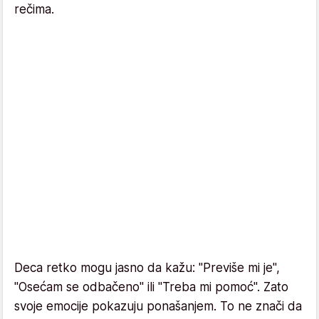
rečima.
Deca retko mogu jasno da kažu: "Previše mi je",
"Osećam se odbačeno" ili "Treba mi pomoć". Zato
svoje emocije pokazuju ponašanjem. To ne znači da