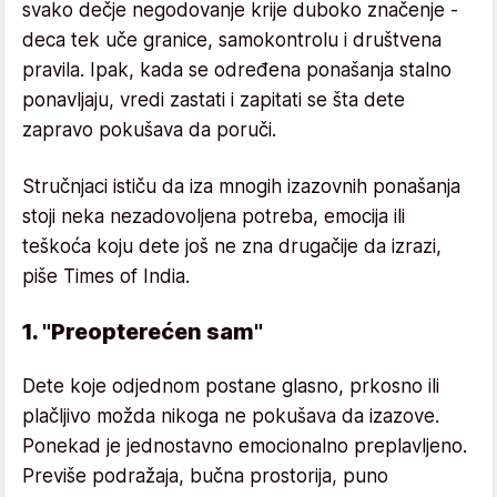
svako dečje negodovanje krije duboko značenje -
deca tek uče granice, samokontrolu i društvena
pravila. Ipak, kada se određena ponašanja stalno
ponavljaju, vredi zastati i zapitati se šta dete
zapravo pokušava da poruči.
Stručnjaci ističu da iza mnogih izazovnih ponašanja
stoji neka nezadovoljena potreba, emocija ili
teškoća koju dete još ne zna drugačije da izrazi,
piše Times of India.
1. "Preopterećen sam"
Dete koje odjednom postane glasno, prkosno ili
plačljivo možda nikoga ne pokušava da izazove.
Ponekad je jednostavno emocionalno preplavljeno.
Previše podražaja, bučna prostorija, puno