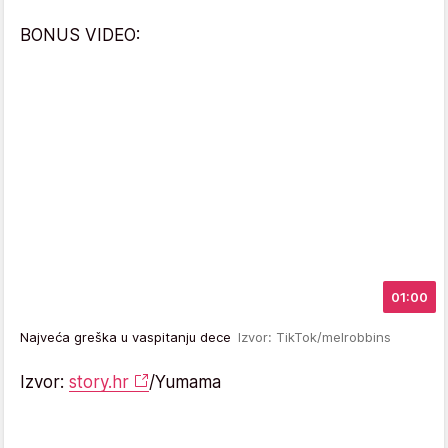
BONUS VIDEO:
01:00
Najveća greška u vaspitanju dece
Izvor: TikTok/melrobbins
Izvor:
story.hr
/Yumama