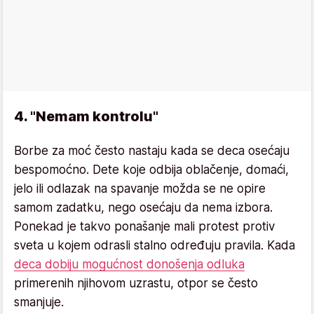
4. "Nemam kontrolu"
Borbe za moć često nastaju kada se deca osećaju
bespomoćno. Dete koje odbija oblačenje, domaći,
jelo ili odlazak na spavanje možda se ne opire
samom zadatku, nego osećaju da nema izbora.
Ponekad je takvo ponašanje mali protest protiv
sveta u kojem odrasli stalno određuju pravila. Kada
deca dobiju mogućnost donošenja odluka
primerenih njihovom uzrastu, otpor se često
smanjuje.