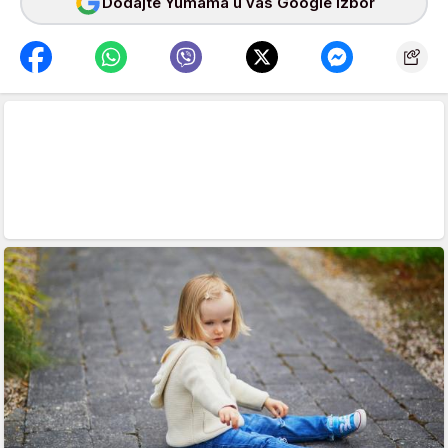
Dodajte Yumama u vaš Google izbor