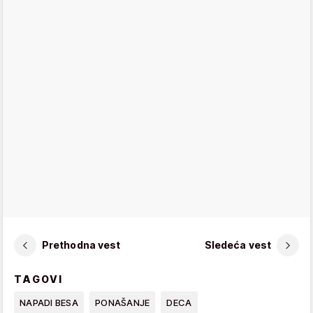
Prethodna vest
Sledeća vest
TAGOVI
NAPADI BESA
PONAŠANJE
DECA