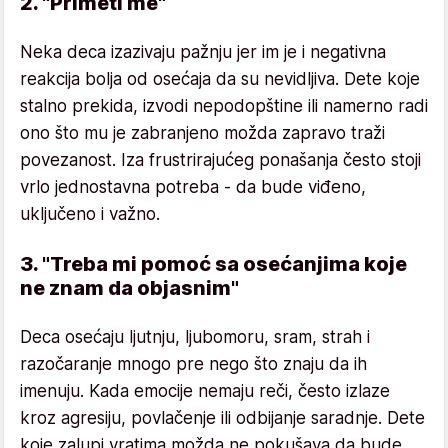
2. "Primeti me"
Neka deca izazivaju pažnju jer im je i negativna
reakcija bolja od osećaja da su nevidljiva. Dete koje
stalno prekida, izvodi nepodopštine ili namerno radi
ono što mu je zabranjeno možda zapravo traži
povezanost. Iza frustrirajućeg ponašanja često stoji
vrlo jednostavna potreba - da bude viđeno,
uključeno i važno.
3. "Treba mi pomoć sa osećanjima koje
ne znam da objasnim"
Deca osećaju ljutnju, ljubomoru, sram, strah i
razočaranje mnogo pre nego što znaju da ih
imenuju. Kada emocije nemaju reči, često izlaze
kroz agresiju, povlačenje ili odbijanje saradnje. Dete
koje zalupi vratima možda ne pokušava da bude