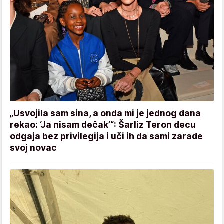
„Usvojila sam sina, a onda mi je jednog dana
rekao: ‘Ja nisam dečak’“: Šarliz Teron decu
odgaja bez privilegija i uči ih da sami zarade
svoj novac