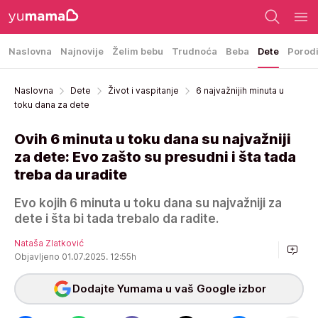
Naslovna
Najnovije
Želim bebu
Trudnoća
Beba
Dete
Porod
Naslovna
Dete
Život i vaspitanje
6 najvažnijih minuta u
toku dana za dete
Ovih 6 minuta u toku dana su najvažniji
za dete: Evo zašto su presudni i šta tada
treba da uradite
Evo kojih 6 minuta u toku dana su najvažniji za
dete i šta bi tada trebalo da radite.
Nataša Zlatković
Objavljeno 01.07.2025. 12:55h
Dodajte Yumama u vaš Google izbor