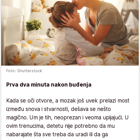
Foto: Shutterstock
Prva dva minuta nakon buđenja
Kada se oči otvore, a mozak još uvek prelazi most
između snova i stvarnosti, dešava se nešto
magično. Um je tih, neoprezan i veoma upijajući. U
ovim trenucima, detetu nije potrebno da mu
nabarajate šta sve treba da uradi ili da ga