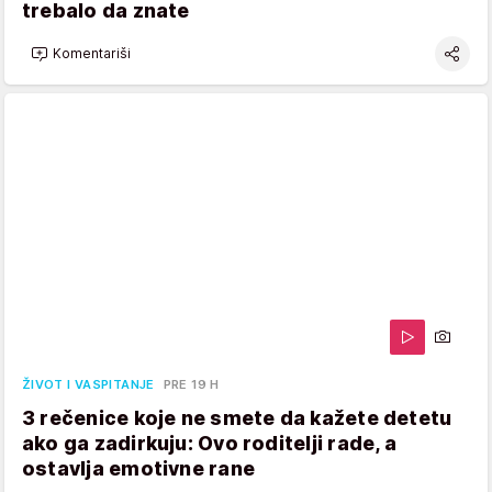
trebalo da znate
Komentariši
ŽIVOT I VASPITANJE
PRE 19 H
3 rečenice koje ne smete da kažete detetu
ako ga zadirkuju: Ovo roditelji rade, a
ostavlja emotivne rane