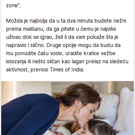
zone".
Možda je najbolja da u ta dva minuta budete nežni
prema mališanu, da ga pitate u čemu je najviše
uživao dok se igrao, želi li da vam pokaže šta je
napravio i slično. Druge opcije mogu da budu da
mu ponudite čašu vode, uradite kratke vežbe
istezanja ili nešto sličan kao lagan prelaz na sledeću
aktivnost, prenosi Times of India.