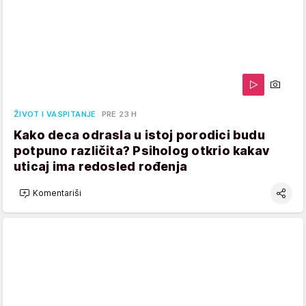
ŽIVOT I VASPITANJE
PRE 23 H
Kako deca odrasla u istoj porodici budu
potpuno različita? Psiholog otkrio kakav
uticaj ima redosled rođenja
Komentariši