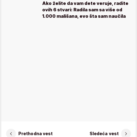
Ako želite da vam dete veruje, radite
ovih 6 stvari: Radila sam sa više od
1.000 mališana, evo šta sam naučila
Prethodna vest
Sledeća vest