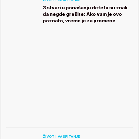
3 stvari u ponašanju deteta su znak
da negde grešite: Ako vam je ovo
poznato, vreme je za promene
ŽIVOT I VASPITANJE