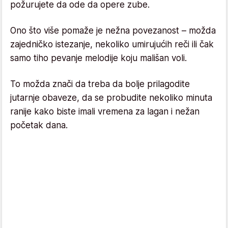
požurujete da ode da opere zube.
Ono što više pomaže je nežna povezanost – možda
zajedničko istezanje, nekoliko umirujućih reči ili čak
samo tiho pevanje melodije koju mališan voli.
To možda znači da treba da bolje prilagodite
jutarnje obaveze, da se probudite nekoliko minuta
ranije kako biste imali vremena za lagan i nežan
početak dana.