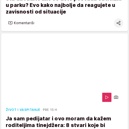
u parku? Evo kako najbolje da reagujete u
zavisnosti od situacije
Komentariši
ŽIVOT I VASPITANJE
PRE 15 H
Ja sam pedijatar i ovo moram da kažem
roditeljima tinejdžera: 8 stvari koje bi