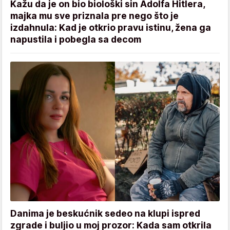
Kažu da je on bio biološki sin Adolfa Hitlera,
majka mu sve priznala pre nego što je
izdahnula: Kad je otkrio pravu istinu, žena ga
napustila i pobegla sa decom
Danima je beskućnik sedeo na klupi ispred
zgrade i buljio u moj prozor: Kada sam otkrila