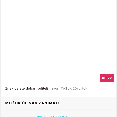
00:22
Znak da ste dobar roditelj
Izvor: TikTok/20vc_tok
MOŽDA ĆE VAS ZANIMATI
ŽIVOT I VASPITANJE