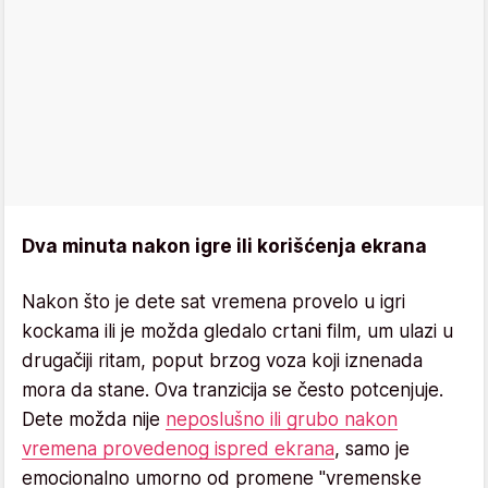
Dva minuta nakon igre ili korišćenja ekrana
Nakon što je dete sat vremena provelo u igri
kockama ili je možda gledalo crtani film, um ulazi u
drugačiji ritam, poput brzog voza koji iznenada
mora da stane. Ova tranzicija se često potcenjuje.
Dete možda nije
neposlušno ili grubo nakon
vremena provedenog ispred ekrana
, samo je
emocionalno umorno od promene "vremenske