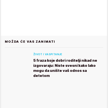
MOŽDA ĆE VAS ZANIMATI
ŽIVOT I VASPITANJE
5 fraza koje dobri roditelji nikad ne
izgovaraju: Niste svesni kako lako
mogu da unište vaš odnos sa
detetom