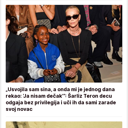
„Usvojila sam sina, a onda mi je jednog dana
rekao: ‘Ja nisam dečak’“: Šarliz Teron decu
odgaja bez privilegija i uči ih da sami zarade
svoj novac