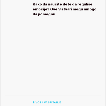
Kako da naučite dete da reguliše
emocije? Ove 3 stvari mogu mnogo
da pomognu
ŽIVOT I VASPITANJE