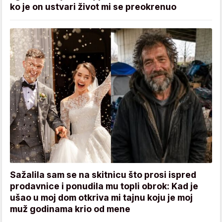
ko je on ustvari život mi se preokrenuo
Sažalila sam se na skitnicu što prosi ispred
prodavnice i ponudila mu topli obrok: Kad je
ušao u moj dom otkriva mi tajnu koju je moj
muž godinama krio od mene