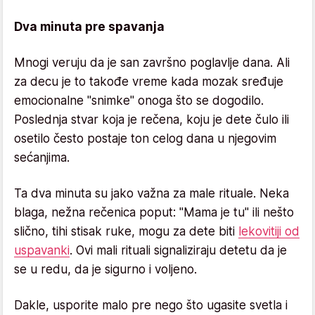
Dva minuta pre spavanja
Mnogi veruju da je san završno poglavlje dana. Ali
za decu je to takođe vreme kada mozak sređuje
emocionalne "snimke" onoga što se dogodilo.
Poslednja stvar koja je rečena, koju je dete čulo ili
osetilo često postaje ton celog dana u njegovim
sećanjima.
Ta dva minuta su jako važna za male rituale. Neka
blaga, nežna rečenica poput: "Mama je tu" ili nešto
slično, tihi stisak ruke, mogu za dete biti
lekovitiji od
uspavanki
. Ovi mali rituali signaliziraju detetu da je
se u redu, da je sigurno i voljeno.
Dakle, usporite malo pre nego što ugasite svetla i