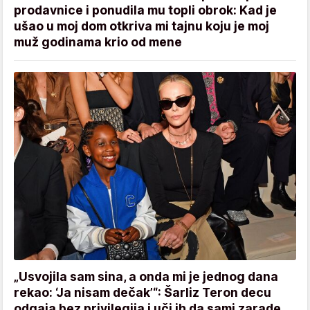
prodavnice i ponudila mu topli obrok: Kad je
ušao u moj dom otkriva mi tajnu koju je moj
muž godinama krio od mene
„Usvojila sam sina, a onda mi je jednog dana
rekao: ‘Ja nisam dečak’“: Šarliz Teron decu
odgaja bez privilegija i uči ih da sami zarade