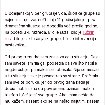
U odeljenskoj Viber grupi (jer, da, školske grupe su
najnormalnije, zar ne?) moje 11-godišnjakinje, prva
dramatična situacija se dogodila već prošle godine,
na početku 4. razreda. Bilo je suza, bilo je
ružnih
reči
, bilo je isključenja iz grupe, bilo je intervencija
nastavnika...
Od prvog trenutka sam znala za celu situaciju. Dala
sam savete, smirila ga, podsetila da sve što napiše
negde ostaje, pa makar se i obrisalo. Nije se mešao
u tu situaciju i sve je posmatrao sa strane. Pročitala
sam sve te poruke, jer od prvog dana kada je
dobio mobilni zna da povremeno uzimam mobilni
telefon i „češljam” sve grupe. Ako imam nešto da
mu kažem, kažem; ako se na nešto naljutim, kažem