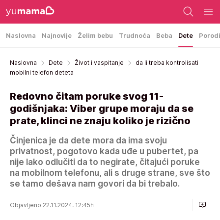
Naslovna
Najnovije
Želim bebu
Trudnoća
Beba
Dete
Porod
Naslovna
Dete
Život i vaspitanje
da li treba kontrolisati
mobilni telefon deteta
Redovno čitam poruke svog 11-
godišnjaka: Viber grupe moraju da se
prate, klinci ne znaju koliko je rizično
Činjenica je da dete mora da ima svoju
privatnost, pogotovo kada uđe u pubertet, pa
nije lako odlučiti da to negirate, čitajući poruke
na mobilnom telefonu, ali s druge strane, sve što
se tamo dešava nam govori da bi trebalo.
Objavljeno 22.11.2024. 12:45h