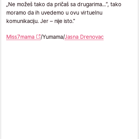
„Ne možeš tako da pričaš sa drugarima...“, tako
moramo da ih uvedemo u ovu virtuelnu
komunikaciju. Jer – nije isto."
Miss7mama
/Yumama/
Jasna Drenovac