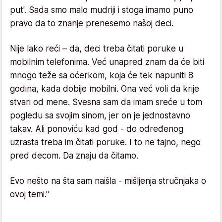
put'. Sada smo malo mudriji i stoga imamo puno
pravo da to znanje prenesemo našoj deci.
Nije lako reći – da, deci treba čitati poruke u
mobilnim telefonima. Već unapred znam da će biti
mnogo teže sa oćerkom, koja će tek napuniti 8
godina, kada dobije mobilni. Ona već voli da krije
stvari od mene. Svesna sam da imam sreće u tom
pogledu sa svojim sinom, jer on je jednostavno
takav. Ali ponoviću kad god - do određenog
uzrasta treba im čitati poruke. I to ne tajno, nego
pred decom. Da znaju da čitamo.
Evo nešto na šta sam naišla - mišljenja stručnjaka o
ovoj temi."