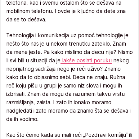
telefona, kao i svemu ostalom što se dešava na
mobilnom telefonu. I ovde je ključno da dete zna
da se to dešava.
Tehnologija i komunikacija uz pomoć tehnologije je
nešto što nas je u nekom trenutku zateklo. Znam
da mene jeste. Pa kako mislimo da decu nije? Nismo
li svi bili u situaciji da je
lakše poslati poruku
nekog
neprijatnog sadržaja nego je reći uživo? Znamo
kako da to objasnimo sebi. Deca ne znaju. Ružna
reč koju pišu u grupi je samo niz slova i mogu ih
izbrisati. Znam da mogu da razumem takvu vrstu
razmišljanja, zaista. I zato ih ionako moramo
nadgledati i zato moramo da znamo šta se dešava i
da ih vodimo.
Kao što ćemo kada su mali reći „Pozdravi komšiju“ ili