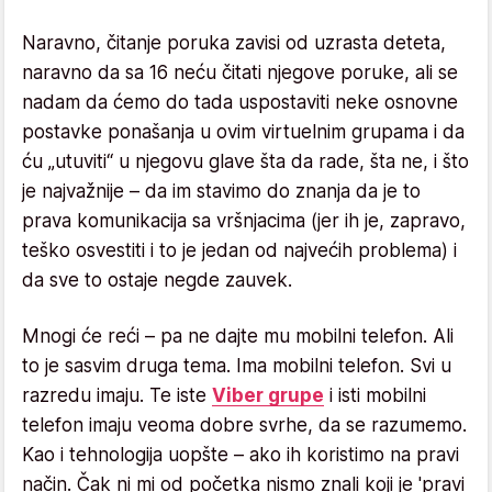
Naravno, čitanje poruka zavisi od uzrasta deteta,
naravno da sa 16 neću čitati njegove poruke, ali se
nadam da ćemo do tada uspostaviti neke osnovne
postavke ponašanja u ovim virtuelnim grupama i da
ću „utuviti“ u njegovu glave šta da rade, šta ne, i što
je najvažnije – da im stavimo do znanja da je to
prava komunikacija sa vršnjacima (jer ih je, zapravo,
teško osvestiti i to je jedan od najvećih problema) i
da sve to ostaje negde zauvek.
Mnogi će reći – pa ne dajte mu mobilni telefon. Ali
to je sasvim druga tema. Ima mobilni telefon. Svi u
razredu imaju. Te iste
Viber grupe
i isti mobilni
telefon imaju veoma dobre svrhe, da se razumemo.
Kao i tehnologija uopšte – ako ih koristimo na pravi
način. Čak ni mi od početka nismo znali koji je 'pravi