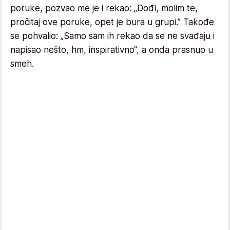
poruke, pozvao me je i rekao: „Dođi, molim te,
pročitaj ove poruke, opet je bura u grupi.” Takođe
se pohvalio: „Samo sam ih rekao da se ne svađaju i
napisao nešto, hm, inspirativno“, a onda prasnuo u
smeh.