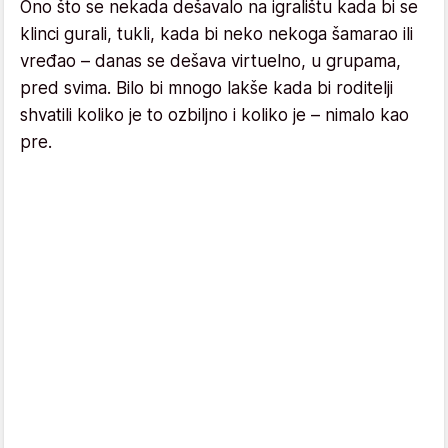
Ono što se nekada dešavalo na igralištu kada bi se
klinci gurali, tukli, kada bi neko nekoga šamarao ili
vređao – danas se dešava virtuelno, u grupama,
pred svima. Bilo bi mnogo lakše kada bi roditelji
shvatili koliko je to ozbiljno i koliko je – nimalo kao
pre.