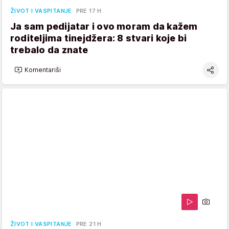
ŽIVOT I VASPITANJE
PRE 17 H
Ja sam pedijatar i ovo moram da kažem
roditeljima tinejdžera: 8 stvari koje bi
trebalo da znate
Komentariši
ŽIVOT I VASPITANJE
PRE 21 H