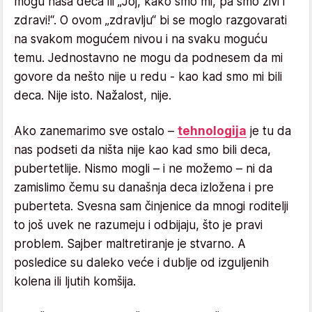
mogu naša deca ili „Joj, kako smo mi, pa smo živi i
zdravi!“. O ovom „zdravlju“ bi se moglo razgovarati
na svakom mogućem nivou i na svaku moguću
temu. Jednostavno ne mogu da podnesem da mi
govore da nešto nije u redu - kao kad smo mi bili
deca. Nije isto. Nažalost, nije.
Ako zanemarimo sve ostalo –
tehnologija
je tu da
nas podseti da ništa nije kao kad smo bili deca,
pubertetlije. Nismo mogli – i ne možemo – ni da
zamislimo čemu su današnja deca izložena i pre
puberteta. Svesna sam činjenice da mnogi roditelji
to još uvek ne razumeju i odbijaju, što je pravi
problem. Sajber maltretiranje je stvarno. A
posledice su daleko veće i dublje od izguljenih
kolena ili ljutih komšija.