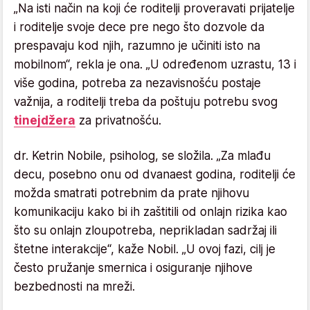
„Na isti način na koji će roditelji proveravati prijatelje
i roditelje svoje dece pre nego što dozvole da
prespavaju kod njih, razumno je učiniti isto na
mobilnom“, rekla je ona. „U određenom uzrastu, 13 i
više godina, potreba za nezavisnošću postaje
važnija, a roditelji treba da poštuju potrebu svog
tinejdžera
za privatnošću.
dr. Ketrin Nobile, psiholog, se složila. „Za mlađu
decu, posebno onu od dvanaest godina, roditelji će
možda smatrati potrebnim da prate njihovu
komunikaciju kako bi ih zaštitili od onlajn rizika kao
što su onlajn zloupotreba, neprikladan sadržaj ili
štetne interakcije“, kaže Nobil. „U ovoj fazi, cilj je
često pružanje smernica i osiguranje njihove
bezbednosti na mreži.