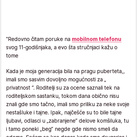
"Redovno čitam poruke na
mobilnom telefonu
svog 11-godišnjaka, a evo šta stručnjaci kažu o
tome
Kada je moja generacija bila na pragu puberteta,,
imali smo sasvim dovoljno mogućnosti za „
privatnost “. Roditelji su za ocene saznali tek na
roditeljskom sastanku, tokom dana obično nisu
znali gde smo tačno, imali smo priliku za neke svoje
nestašluke i tajne. Ipak, najčešće su to bile tajne
ljubavi, odlasci u „zabranjene” delove komšiluka, tu
i tamo poneki „beg” negde gde nismo smeli da