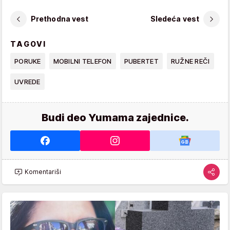
Prethodna vest
Sledeća vest
TAGOVI
PORUKE
MOBILNI TELEFON
PUBERTET
RUŽNE REČI
UVREDE
Budi deo Yumama zajednice.
Komentariši