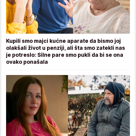
Kupili smo majci kućne aparate da bismo joj
olakšali život u penziji, ali šta smo zatekli nas
je potreslo: Silne pare smo pukli da bi se ona
ovako ponašala