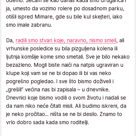
odemo. Sećam se kao danas kada smo drugarica i
ja, umesto da vozimo rolere po dosadnom parku,
otišli ​​ispred Mimare, gde su bile kul skejteri, iako
smo imale zabranu.
Da,
radili smo stvari koje, naravno, nismo smeli
, ali
vrhunske posledice su bila pizguljena kolena ili
ljutnja komšije kome smo smetali. Sve je bilo nekako
bezazleno. Mogli biste naići na natpis ugraviran u
klupe koji vam se ne bi dopao ili bi vas neko
pogrešno pogledao. I sve što bismo doživeli i
„grešili” većina nas bi zapisala – u dnevnike.
Dnevnici koje bismo vodili o svom životu i nadali se
da nam niko neće čitati misli. Ali budimo iskreni, da
je neko pročitao... ništa se ne bi desilo. Znamo to
vrlo dobro sada kada smo roditelji.