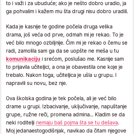
to i važi i za ubuduće; ako je nešto dobro uradio, ja
ga pohvalim i kažem mu šta drugi nisu dobro uradili.
Kada je kasnije te godine počela druga velika
drama, još veća od prve, odmah mi je rekao. To je
već bilo mnogo ozbiljnije. Čim mi je rekao o čemu se
radi, zamolila sam ga da se uopšte ne meša u tu
komunikaciju
i srećom, poslušao me. Kasnije sam
to prijavila učiteljici, a ona je obavestila one koje je
trebalo. Nakon toga, učiteljica je ušla u grupu. I
napravili su novu, bez nje.
Ova školska godina je tek počela, ali je već bilo
drame u grupi. Izbacivanje, uključivanje, napuštanje
grupe, ružne reči, promena admina... Kladim se da
neki roditelji
nemaju baš pojma šta se tu dešava
.
Moj jedanaestogodišnjak, navikao da čitam njegove