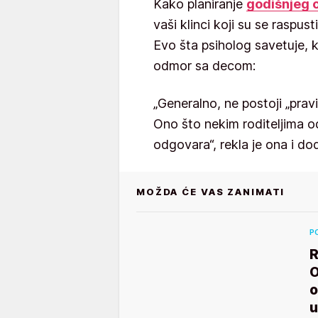
Kako planiranje
godišnjeg
vaši klinci koji su se raspus
Evo šta psiholog savetuje, ka
odmor sa decom:
„Generalno, ne postoji „pravi
Ono što nekim roditeljima 
odgovara“, rekla je ona i dod
MOŽDA ĆE VAS ZANIMATI
P
R
O
o
u