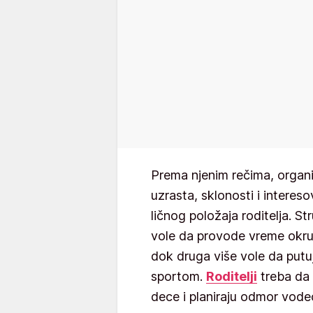
Prema njenim rečima, organ
uzrasta, sklonosti i intereso
ličnog položaja roditelja. St
vole da provode vreme okru
dok druga više vole da putu
sportom.
Roditelji
treba da 
dece i planiraju odmor vodeć