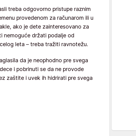
rasli treba odgovorno pristupe raznim
remenu provedenom za računarom ili u
Dakle, ako je dete zainteresovano za
iti nemoguće držati podalje od
celog leta – treba tražiti ravnotežu.
aglasila da je neophodno pre svega
 dece i pobrinuti se da ne provode
zaštite i uvek ih hidrirati pre svega