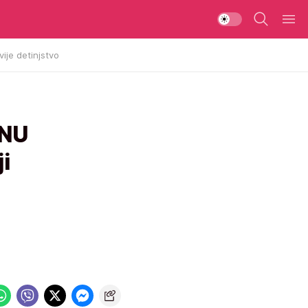
vije detinjstvo
INU
i