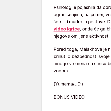
Psiholog je pojasnila da od
ograničenjima, na primer, v
šetnji, i mudro ih postave. 
video igrice
, onda će ga b
njegove omiljene aktivnosti 
Pored toga, Malakhova je n
brinuti o bezbednosti svoje
mnogo vremena na suncu bez 
vodom.
(Yumama/J.D.)
BONUS VIDEO