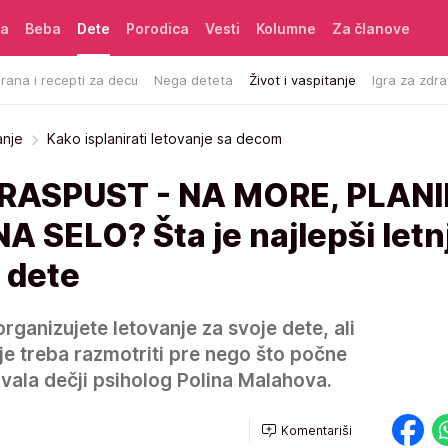
ća
Beba
Dete
Porodica
Vesti
Kolumne
Za članove
rana i recepti za decu
Nega deteta
Život i vaspitanje
Igra za zdra
anje
Kako isplanirati letovanje sa decom
 RASPUST - NA MORE, PLAN
A SELO? Šta je najlepši letnj
 dete
organizujete letovanje za svoje dete, ali
oje treba razmotriti pre nego što počne
vala dečji psiholog Polina Malahova.
Komentariši