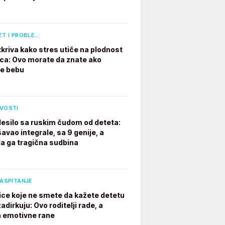
ET I PROBLE…
tkriva kako stres utiče na plodnost
a: Ovo morate da znate ako
te bebu
IVOSTI
desilo sa ruskim čudom od deteta:
avao integrale, sa 9 genije, a
a ga tragična sudbina
VASPITANJE
ice koje ne smete da kažete detetu
adirkuju: Ovo roditelji rade, a
a emotivne rane