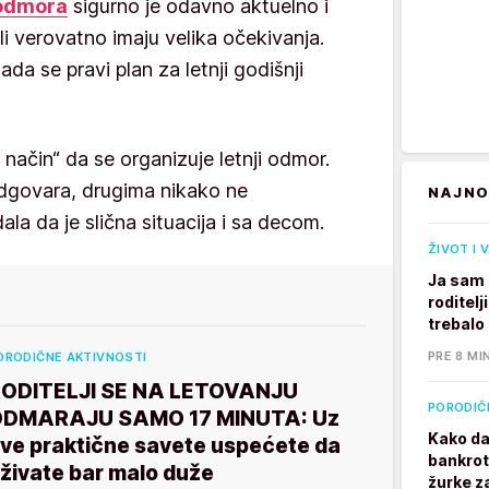
 odmora
sigurno je odavno aktuelno i
tili verovatno imaju velika očekivanja.
da se pravi plan za letnji godišnji
 način“ da se organizuje letnji odmor.
odgovara, drugima nikako ne
NAJNO
ala da je slična situacija i sa decom.
ŽIVOT I 
Ja sam 
roditelj
trebalo
PRE 8 MI
ORODIČNE AKTIVNOSTI
ODITELJI SE NA LETOVANJU
PORODIČ
DMARAJU SAMO 17 MINUTA: Uz
Kako da
ve praktične savete uspećete da
bankrot
živate bar malo duže
žurke z