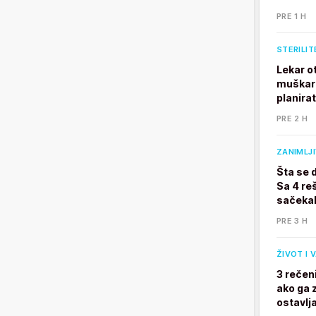
PRE 1 H
STERILIT
Lekar o
muškarc
planira
PRE 2 H
ZANIMLJ
Šta se 
Sa 4 reš
sačekal
PRE 3 H
ŽIVOT I 
3 rečen
ako ga z
ostavlj