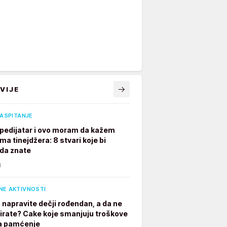
VIJE
VASPITANJE
pedijatar i ovo moram da kažem
ima tinejdžera: 8 stvari koje bi
 da znate
N
NE AKTIVNOSTI
 napravite dečji rođendan, a da ne
irate? Cake koje smanjuju troškove
a pamćenje