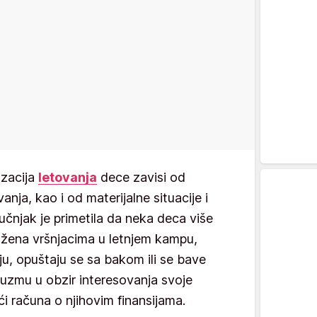
izacija
letovanja
dece zavisi od
vanja, kao i od materijalne situacije i
ručnjak je primetila da neka deca više
žena vršnjacima u letnjem kampu,
ju, opuštaju se sa bakom ili se bave
uzmu u obzir interesovanja svoje
i računa o njihovim finansijama.