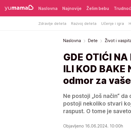
Naslovna
Najnovije
Želim bebu
Trudno
Zdravlje deteta
Razvoj deteta
Učenje i igra
H
Naslovna
Dete
Život i vaspit
GDE OTIĆI NA
ILI KOD BAKE N
odmor za vaše
Ne postoji „loš način“ da 
postoji nekoliko stvari k
raspust. O tome je saveto
Objavljeno 16.06.2024. 10:00h