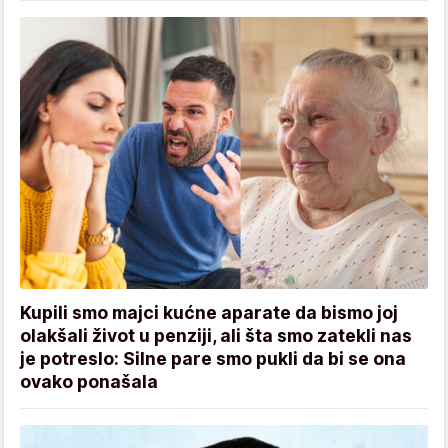
Kupili smo majci kućne aparate da bismo joj
olakšali život u penziji, ali šta smo zatekli nas
je potreslo: Silne pare smo pukli da bi se ona
ovako ponašala