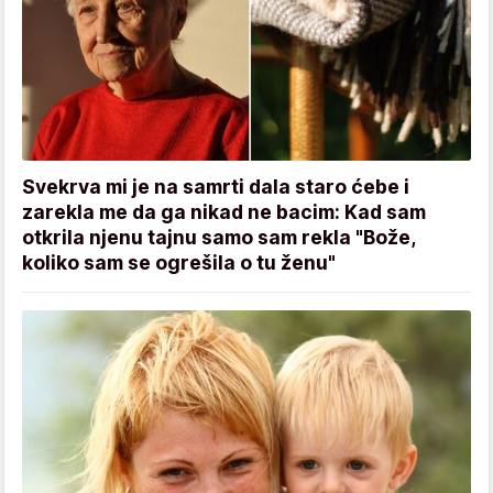
Svekrva mi je na samrti dala staro ćebe i
zarekla me da ga nikad ne bacim: Kad sam
otkrila njenu tajnu samo sam rekla "Bože,
koliko sam se ogrešila o tu ženu"