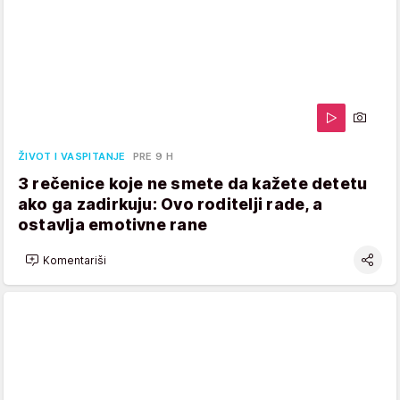
ŽIVOT I VASPITANJE
PRE 9 H
3 rečenice koje ne smete da kažete detetu
ako ga zadirkuju: Ovo roditelji rade, a
ostavlja emotivne rane
Komentariši