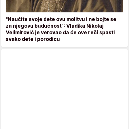
"Naučite svoje dete ovu molitvu i ne bojte se
za njegovu budućnost": Vladika Nikolaj
Velimirović je verovao da će ove reči spasti
svako dete i porodicu