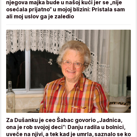
njegova majka bude u našoj kući jer se „nije
osećala prijatno“ u mojoj blizini: Pristala sam
ali moj uslov ga je zaledio
Za Dušanku je ceo Šabac govorio „Jadnica,
ona je rob svojoj deci“: Danju radila u bolnici,
uveče na njivi, a tek kad je umrla, saznalo se ko