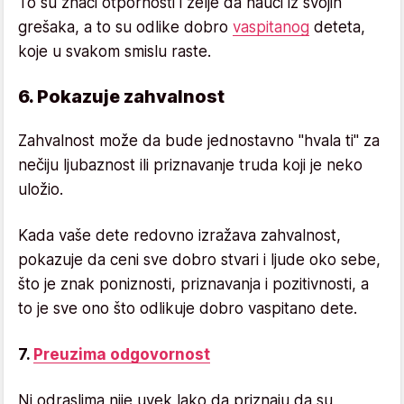
To su znaci otpornosti i želje da nauči iz svojih
grešaka, a to su odlike dobro
vaspitanog
deteta,
koje u svakom smislu raste.
6. Pokazuje zahvalnost
Zahvalnost može da bude jednostavno "hvala ti" za
nečiju ljubaznost ili priznavanje truda koji je neko
uložio.
Kada vaše dete redovno izražava zahvalnost,
pokazuje da ceni sve dobro stvari i ljude oko sebe,
što je znak poniznosti, priznavanja i pozitivnosti, a
to je sve ono što odlikuje dobro vaspitano dete.
7.
Preuzima odgovornost
Ni odraslima nije uvek lako da priznaju da su