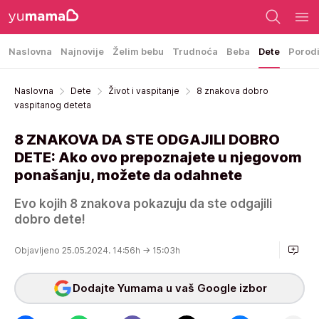
Naslovna
Najnovije
Želim bebu
Trudnoća
Beba
Dete
Porod
Naslovna
Dete
Život i vaspitanje
8 znakova dobro
vaspitanog deteta
8 ZNAKOVA DA STE ODGAJILI DOBRO
DETE: Ako ovo prepoznajete u njegovom
ponašanju, možete da odahnete
Evo kojih 8 znakova pokazuju da ste odgajili
dobro dete!
Objavljeno 25.05.2024. 14:56h
→ 15:03h
Dodajte Yumama u vaš Google izbor