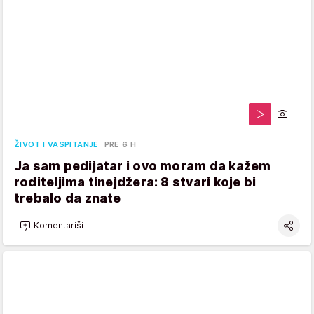
ŽIVOT I VASPITANJE
PRE 6 H
Ja sam pedijatar i ovo moram da kažem
roditeljima tinejdžera: 8 stvari koje bi
trebalo da znate
Komentariši