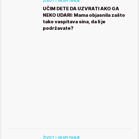
ŽIVOT I VASPITANJE
UČIM DETE DA UZVRATI AKO GA
NEKO UDARI: Mama objasnila zašto
tako vaspitava sina, da li je
podržavate?
ŽIVOT I VASPITANJE