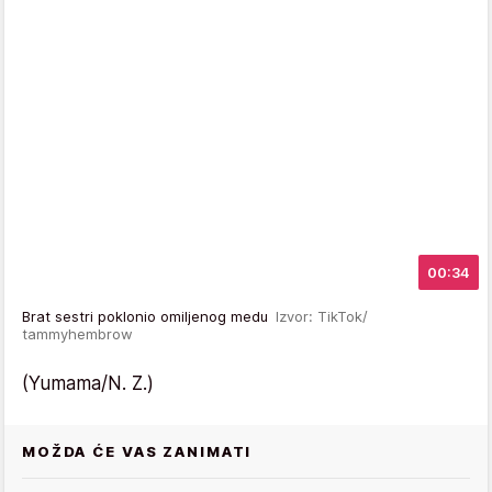
00:34
Brat sestri poklonio omiljenog medu
Izvor: TikTok/
tammyhembrow
(Yumama/N. Z.)
MOŽDA ĆE VAS ZANIMATI