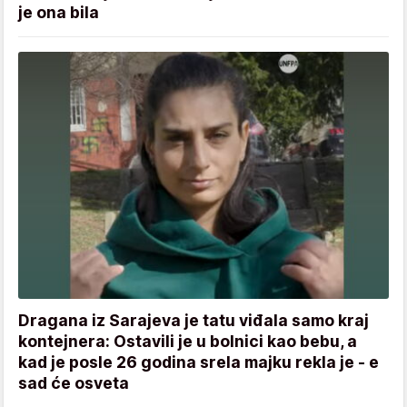
je ona bila
Dragana iz Sarajeva je tatu viđala samo kraj
kontejnera: Ostavili je u bolnici kao bebu, a
kad je posle 26 godina srela majku rekla je - e
sad će osveta