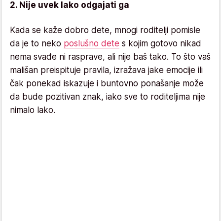
2. Nije uvek lako odgajati ga
Kada se kaže dobro dete, mnogi roditelji pomisle
da je to neko
poslušno dete
s kojim gotovo nikad
nema svađe ni rasprave, ali nije baš tako. To što vaš
mališan preispituje pravila, izražava jake emocije ili
čak ponekad iskazuje i buntovno ponašanje može
da bude pozitivan znak, iako sve to roditeljima nije
nimalo lako.