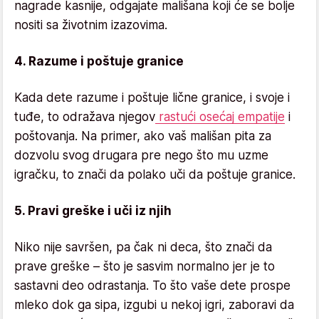
nagrade kasnije, odgajate mališana koji će se bolje
nositi sa životnim izazovima.
4. Razume i poštuje granice
Kada dete razume i poštuje lične granice, i svoje i
tuđe, to odražava njegov
rastući osećaj empatije
i
poštovanja. Na primer, ako vaš mališan pita za
dozvolu svog drugara pre nego što mu uzme
igračku, to znači da polako uči da poštuje granice.
5. Pravi greške i uči iz njih
Niko nije savršen, pa čak ni deca, što znači da
prave greške – što je sasvim normalno jer je to
sastavni deo odrastanja. To što vaše dete prospe
mleko dok ga sipa, izgubi u nekoj igri, zaboravi da