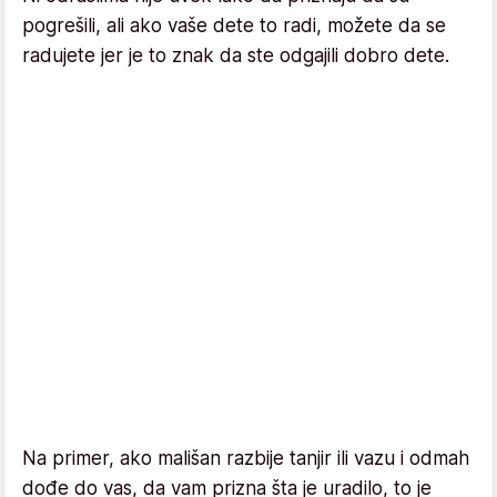
pogrešili, ali ako vaše dete to radi, možete da se
radujete jer je to znak da ste odgajili dobro dete.
Na primer, ako mališan razbije tanjir ili vazu i odmah
dođe do vas, da vam prizna šta je uradilo, to je