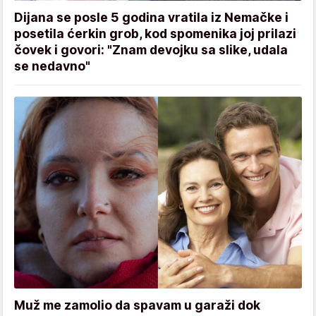
Dijana se posle 5 godina vratila iz Nemačke i
posetila ćerkin grob, kod spomenika joj prilazi
čovek i govori: "Znam devojku sa slike, udala
se nedavno"
Muž me zamolio da spavam u garaži dok