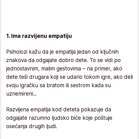
1. Ima razvijenu empatiju
Psiholozi kažu da je empatija jedan od ključnih
znakova da odgajate dobro dete. To se vidi po
jednostavnim, malim gestovima – na primer, ako
dete teši drugara koji se udario tokom igre, ako deli
svoju igračku sa bratom ili sestrom kada su
uznemireni...
Razvijena empatija kod deteta pokazuje da
odgajate razumno ljudsko biće koje poštuje
osećanja drugih ljudi.