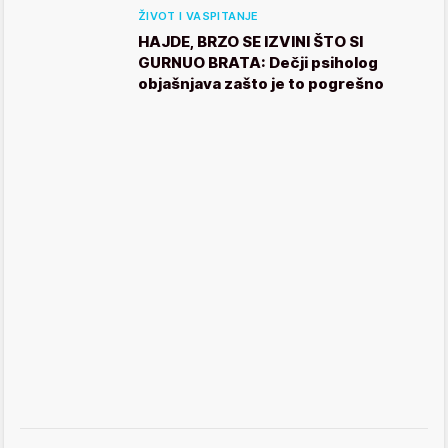
ŽIVOT I VASPITANJE
HAJDE, BRZO SE IZVINI ŠTO SI
GURNUO BRATA: Dečji psiholog
objašnjava zašto je to pogrešno