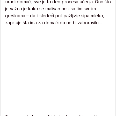
uradi domaći, sve je to deo procesa učenja. Ono što
je važno je kako se mališan nosi sa tim svojim
greškama – da li sledeći put pažljivije sipa mleko,
zapisuje šta ima za domaći da ne bi zaboravilo...