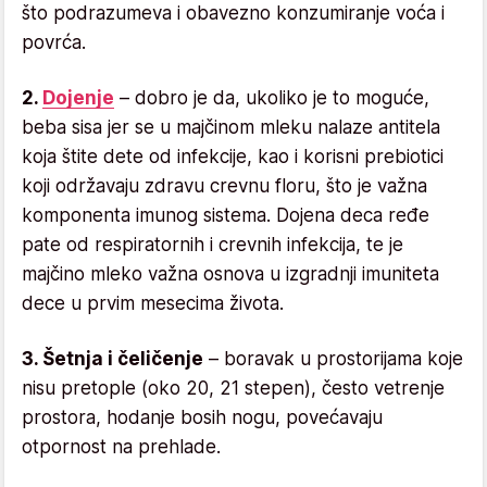
što podrazumeva i obavezno konzumiranje voća i
povrća.
2.
Dojenje
– dobro je da, ukoliko je to moguće,
beba sisa jer se u majčinom mleku nalaze antitela
koja štite dete od infekcije, kao i korisni prebiotici
koji održavaju zdravu crevnu floru, što je važna
komponenta imunog sistema. Dojena deca ređe
pate od respiratornih i crevnih infekcija, te je
majčino mleko važna osnova u izgradnji imuniteta
dece u prvim mesecima života.
3. Šetnja i čeličenje
– boravak u prostorijama koje
nisu pretople (oko 20, 21 stepen), često vetrenje
prostora, hodanje bosih nogu, povećavaju
otpornost na prehlade.