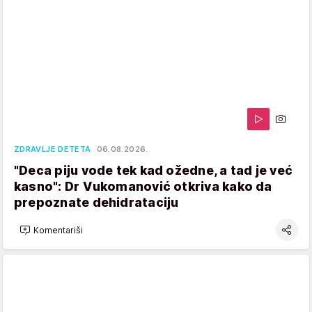
ZDRAVLJE DETETA
06.08.2026.
"Deca piju vode tek kad ožedne, a tad je već
kasno": Dr Vukomanović otkriva kako da
prepoznate dehidrataciju
Komentariši