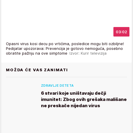
03:02
Opasni virus kosi decu po vrtićima, posledice mogu biti ozbiljne!
Pedijatar upozorava: Prevencija je gotovo nemoguća, posebno
obratite pažnju na ove simptome
Izvor: Kurir televizija
MOŽDA ĆE VAS ZANIMATI
ZDRAVLJE DETETA
6 stvari koje uništavaju dečji
imunitet: Zbog ovih grešaka mališane
ne preskače nijedan virus