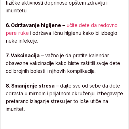
fizičke aktivnosti doprinose opštem zdravlju i
imunitetu.
6. Održavanje higijene
–
učite dete da redovno
pere ruke
i održava ličnu higijenu kako bi izbeglo
neke infekcije.
7. Vakcinacija
– važno je da pratite kalendar
obavezne vakcinacije kako biste zaštitili svoje dete
od brojnih bolesti i njihovih komplikacija.
8. Smanjenje stresa
– dajte sve od sebe da dete
odrasta u mirnom i prijatnom okruženju, izbegavajte
pretarano izlaganje stresu jer to loše utiče na
imunitet.