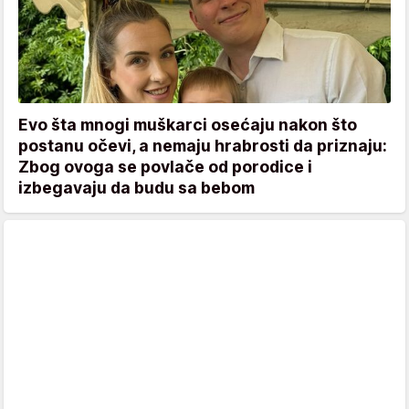
Evo šta mnogi muškarci osećaju nakon što
postanu očevi, a nemaju hrabrosti da priznaju:
Zbog ovoga se povlače od porodice i
izbegavaju da budu sa bebom