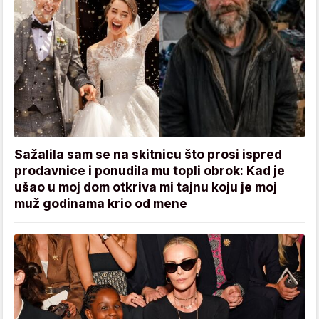
Sažalila sam se na skitnicu što prosi ispred
prodavnice i ponudila mu topli obrok: Kad je
ušao u moj dom otkriva mi tajnu koju je moj
muž godinama krio od mene