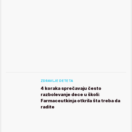
ZDRAVLJE DETETA
4 koraka sprečavaju često
razbolevanje dece u školi:
Farmaceutkinja otkrila šta treba da
radite