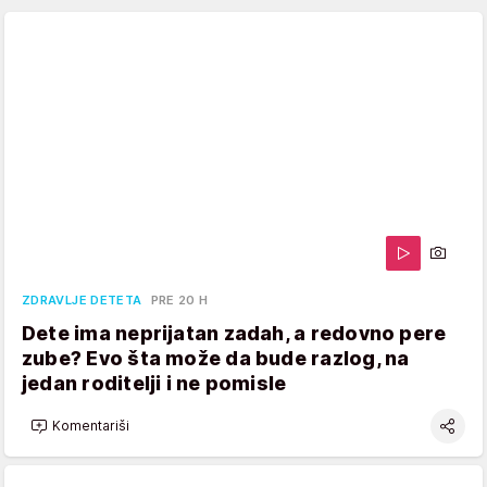
ZDRAVLJE DETETA
PRE 20 H
Dete ima neprijatan zadah, a redovno pere
zube? Evo šta može da bude razlog, na
jedan roditelji i ne pomisle
Komentariši