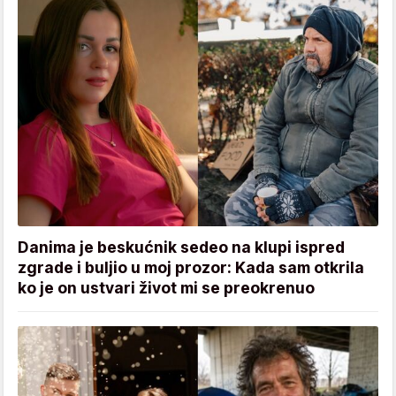
Danima je beskućnik sedeo na klupi ispred
zgrade i buljio u moj prozor: Kada sam otkrila
ko je on ustvari život mi se preokrenuo