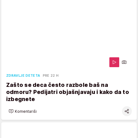
ZDRAVLJE DETETA
PRE 22 H
Zašto se deca često razbole baš na
odmoru? Pedijatri objašnjavaju i kako da to
izbegnete
Komentariši