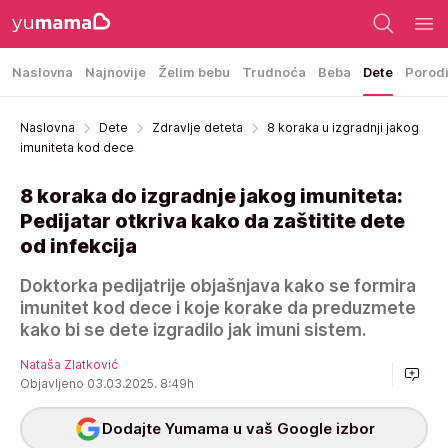
Naslovna
Najnovije
Želim bebu
Trudnoća
Beba
Dete
Porod
Naslovna
Dete
Zdravlje deteta
8 koraka u izgradnji jakog
imuniteta kod dece
8 koraka do izgradnje jakog imuniteta:
Pedijatar otkriva kako da zaštitite dete
od infekcija
Doktorka pedijatrije objašnjava kako se formira
imunitet kod dece i koje korake da preduzmete
kako bi se dete izgradilo jak imuni sistem.
Nataša Zlatković
Objavljeno 03.03.2025. 8:49h
Dodajte Yumama u vaš Google izbor