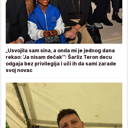
„Usvojila sam sina, a onda mi je jednog dana
rekao: ‘Ja nisam dečak’“: Šarliz Teron decu
odgaja bez privilegija i uči ih da sami zarade
svoj novac