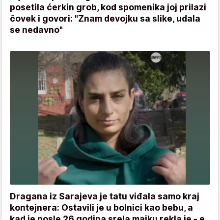
posetila ćerkin grob, kod spomenika joj prilazi
čovek i govori: "Znam devojku sa slike, udala
se nedavno"
Dragana iz Sarajeva je tatu viđala samo kraj
kontejnera: Ostavili je u bolnici kao bebu, a
kad je posle 26 godina srela majku rekla je - e