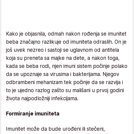
Kako je objasnila, odmah nakon rođenja se imunitet
beba značajno razlikuje od imuniteta odraslih. On je
još uvek nezreo i sastoji se uglavnom od antitela
koja su preneta sa majke na dete, a nakon toga,
kada se beba rodi, njen imuni sistem počinje polako
da se upoznaje sa virusima i bakterijama. Njegov
odbrambeni mehanizam tek počinje da se razvija i
to je ujedno razlog zašto su mališani u prvoj godini
života najpodložniji infekcijama.
Formiranje imuniteta
Imunitet može da bude urođeni ili stečeni,