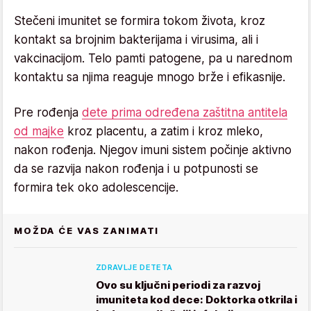
Stečeni imunitet se formira tokom života, kroz
kontakt sa brojnim bakterijama i virusima, ali i
vakcinacijom. Telo pamti patogene, pa u narednom
kontaktu sa njima reaguje mnogo brže i efikasnije.
Pre rođenja
dete prima određena zaštitna antitela
od majke
kroz placentu, a zatim i kroz mleko,
nakon rođenja. Njegov imuni sistem počinje aktivno
da se razvija nakon rođenja i u potpunosti se
formira tek oko adolescencije.
MOŽDA ĆE VAS ZANIMATI
ZDRAVLJE DETETA
Ovo su ključni periodi za razvoj
imuniteta kod dece: Doktorka otkrila i