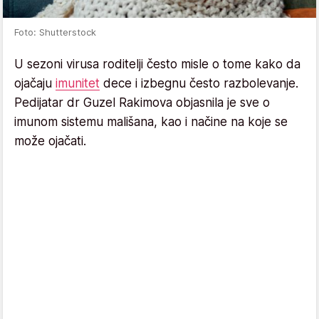
Foto: Shutterstock
U sezoni virusa roditelji često misle o tome kako da
ojačaju
imunitet
dece i izbegnu često razbolevanje.
Pedijatar dr Guzel Rakimova objasnila je sve o
imunom sistemu mališana, kao i načine na koje se
može ojačati.