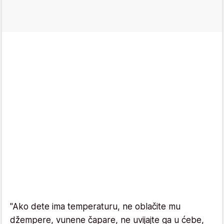
"Ako dete ima temperaturu, ne oblačite mu
džempere, vunene čapare, ne uvijajte ga u ćebe,