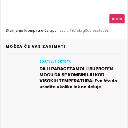
00:19
Stavljanje krompira u čarapu
Izvor: TikTok/g0dblesstac0s
MOŽDA ĆE VAS ZANIMATI
ZDRAVLJE DETETA
DA LI PARACETAMOL I IBUPROFEN
MOGU DA SE KOMBINUJU KOD
VISOKIH TEMPERATURA: Evo šta da
uradite ukoliko lek ne deluje