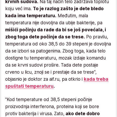
krvnih sudova.
Na taj način telo zadržava toplotu
koju već ima.
To je razlog zašto je dete bledo
kada ima temperaturu.
Međutim, mala
temperatura nije dovoljna da ubije bakterije, pa
mišići počinju da rade da bi se još povećala, i
zbog toga dete počinje da se trese.
Po pravilu,
temperatura od oko 38,5 do 39 stepeni je dovoljna
da se izbori sa patogenima. Zbog toga, kada telo
dostigne tu temperaturu, mozak izdaje komandu
da se krvni sudovi prošire. Tada dete postaje
crveno u licu, znoji se i prestaje da se trese",
objasnio je doktor za aif.ru, pa otkrio i
kada treba
spuštati temperaturu
.
"Kod temperature od 38,5 stepeni počinje
proizvodnja interferona, proteina koji se bore
protiv bakterija i virusa. Zato,
ako dete dobro