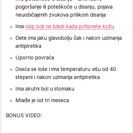
pogoršanje ili poteškoće u disanju, pojava
neuobičajenih zvukova prilikom disanja
Ima
osip koji ne bledi kada pritisnete kožu
Dete ima jaku glavobolju čak i nakon uzimanja
antipiretika
Uporno povraća
Oseća se loše i ima temperaturu višu od 40
stepeni i nakon uzimanja antipiretika
Ima akutni bol u stomaku
Mlađe je od tri meseca
BONUS VIDEO: