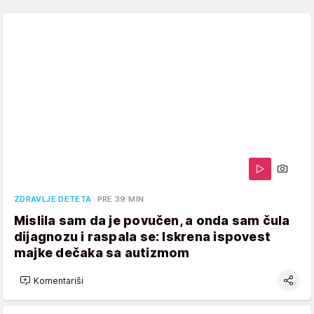
ZDRAVLJE DETETA
PRE 39 MIN
Mislila sam da je povučen, a onda sam čula
dijagnozu i raspala se: Iskrena ispovest
majke dečaka sa autizmom
Komentariši