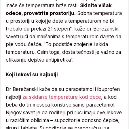
inače će temperatura brže rasti.
Skinite višak
odeće, provetrite prostoriju.
Sobna temperatura
u prostoriji u kojoj je dete s temperaturom ne bi
trebalo da prelazi 21 stepen", kaže dr Berežanski,
savetujući da mališanima s temperaturom dajete da
pije vodu češće. "To podstiče znojenje i skida
temperaturu. Osim toga, dosta tečnosti je važno za
efikasnije dejstvo antipiretika".
Koji lekovi su najbolji
Dr Berežanski kaže da su paracetamol i ibuprofen
najbolji
za skidanje temperature kod dece
, a kod
beba do tri meseca koristi se samo paracetamol.
Njegov savet je da roditelji pri ruci imaju ove lekove
u različitim oblicima – supozitorije odnosno čepiće,
sirup i tablete. Supozitorije se preporučuju za