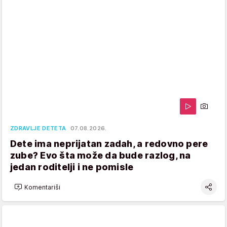
ZDRAVLJE DETETA
07.08.2026.
Dete ima neprijatan zadah, a redovno pere
zube? Evo šta može da bude razlog, na
jedan roditelji i ne pomisle
Komentariši