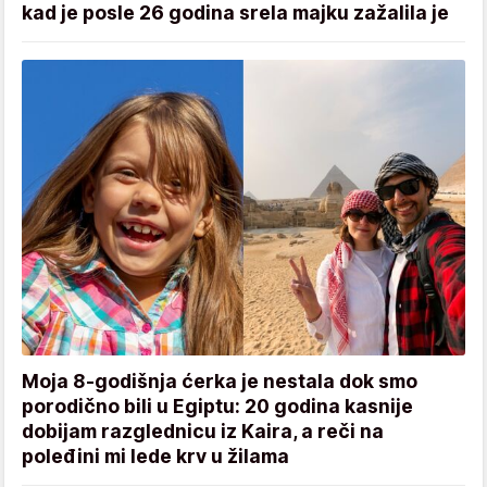
kad je posle 26 godina srela majku zažalila je
Moja 8-godišnja ćerka je nestala dok smo
porodično bili u Egiptu: 20 godina kasnije
dobijam razglednicu iz Kaira, a reči na
poleđini mi lede krv u žilama