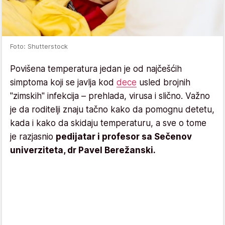
Foto: Shutterstock
Povišena temperatura jedan je od najčešćih
simptoma koji se javlja kod
dece
usled brojnih
"zimskih" infekcija – prehlada, virusa i slično. Važno
je da roditelji znaju tačno kako da pomognu detetu,
kada i kako da skidaju temperaturu, a sve o tome
je razjasnio
pedijatar i profesor sa Sečenov
univerziteta, dr Pavel Berežanski.