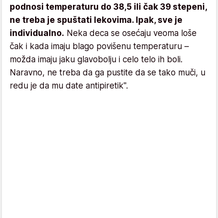
podnosi temperaturu do 38,5 ili čak 39 stepeni,
ne treba je spuštati lekovima. Ipak, sve je
individualno.
Neka deca se osećaju veoma loše
čak i kada imaju blago povišenu temperaturu –
možda imaju jaku glavobolju i celo telo ih boli.
Naravno, ne treba da ga pustite da se tako muči, u
redu je da mu date antipiretik".