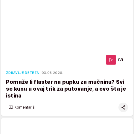
ZDRAVLJE DETETA
03.08.2026.
Pomaže li flaster na pupku za mučninu? Svi
se kunu u ovaj trik za putovanje, a evo šta je
istina
Komentariši