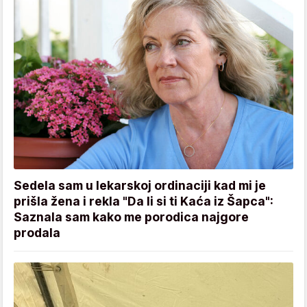
Sedela sam u lekarskoj ordinaciji kad mi je
prišla žena i rekla "Da li si ti Kaća iz Šapca":
Saznala sam kako me porodica najgore
prodala