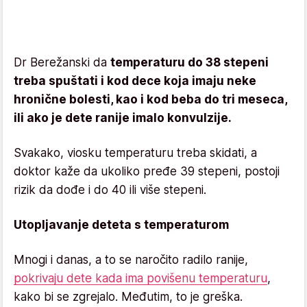
Dr Berežanski da
temperaturu do 38 stepeni
treba spuštati i kod dece koja imaju neke
hronične bolesti, kao i kod beba do tri meseca,
ili ako je dete ranije imalo konvulzije.
Svakako, viosku temperaturu treba skidati, a
doktor kaže da ukoliko pređe 39 stepeni, postoji
rizik da dođe i do 40 ili više stepeni.
Utopljavanje deteta s temperaturom
Mnogi i danas, a to se naročito radilo ranije,
pokrivaju dete kada ima povišenu temperaturu
,
kako bi se zgrejalo. Međutim, to je greška.