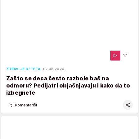
ZDRAVLJE DETETA
07.08.2026.
Zašto se deca često razbole baš na
odmoru? Pedijatri objašnjavaju i kako da to
izbegnete
Komentariši