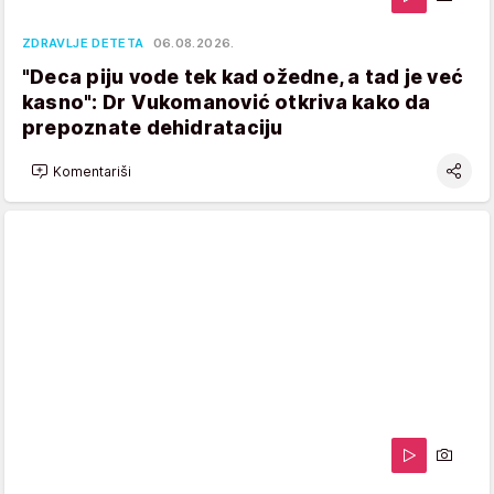
ZDRAVLJE DETETA
06.08.2026.
"Deca piju vode tek kad ožedne, a tad je već
kasno": Dr Vukomanović otkriva kako da
prepoznate dehidrataciju
Komentariši