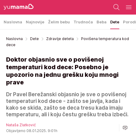
Naslovna
Najnovije
Želim bebu
Trudnoća
Beba
Dete
Porod
Naslovna
Dete
Zdravlje deteta
Povišena temperatura kod
dece
Doktor objasnio sve o povišenoj
temperaturi kod dece: Posebno je
upozorio na jednu grešku koju mnogi
prave
Dr Pavel Berežanski objasnio je sve o povišenoj
temperaturi kod dece - zašto se javlja, kada i
kako se skida, zašto se deca tresu kada imaju
temperaturu, ali i koju čestu grešku treba izbeći.
Nataša Zlatković
Objavljeno 08.01.2025. 9:01h