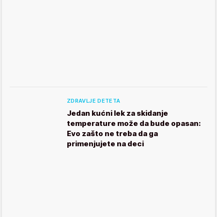
ZDRAVLJE DETETA
Jedan kućni lek za skidanje
temperature može da bude opasan:
Evo zašto ne treba da ga
primenjujete na deci