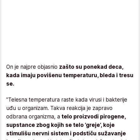
On je najpre objasnio
zašto su ponekad deca,
kada imaju povišenu temperaturu, bleda i tresu
se.
"Telesna temperatura raste kada virusi i bakterije
uđu u organizam. Takva reakcija je zapravo
odbrana organizma, a
telo proizvodi pirogene,
supstance zbog kojih se telo ’greje’, koje
stimulišu nervni sistem i podstiču sužavanje