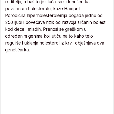
roditelja, a baš to je slučaj sa sklonošću ka
povišenom holesterolu, kaže Hampel.
Porodična hiperholesterolemija pogađa jednu od
250 ljudi i povećava rizik od razvoja srčanih bolesti
kod dece i mladih. Prenosi se greškom u
određenim genima koji utiču na to kako telo
reguliše i uklanja holesterol iz krvi, objašnjava ova
genetičarka.