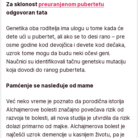
Za sklonost
preuranjenom pubertetu
odgovoran tata
Genetika oba roditelja ima ulogu u tome kada će
dete ući u pubertet, ali ako se to desi rano – pre
osme godine kod devojčica i devete kod dečaka,
uzrok tome mogu da budu neki očevi geni.
Naučnici su identifikovali tačnu genetsku mutaciju
koja dovodi do ranog puberteta.
Pamćenje se nasleđuje od mame
Već neko vreme je poznato da porodična istorija
Alchajmerove bolesti značajno povećava rizik od
razvoja te bolesti, ali nova studija je utvrdila da rizik
dolazi primarno od majke. Alchajmerova bolest je
najčešći uzrok demencije u kasnijem životu, pa je