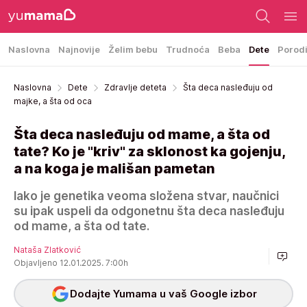
Naslovna
Najnovije
Želim bebu
Trudnoća
Beba
Dete
Porod
Naslovna
Dete
Zdravlje deteta
Šta deca nasleđuju od
majke, a šta od oca
Šta deca nasleđuju od mame, a šta od
tate? Ko je "kriv" za sklonost ka gojenju,
a na koga je mališan pametan
Iako je genetika veoma složena stvar, naučnici
su ipak uspeli da odgonetnu šta deca nasleđuju
od mame, a šta od tate.
Nataša Zlatković
Objavljeno 12.01.2025. 7:00h
Dodajte Yumama u vaš Google izbor