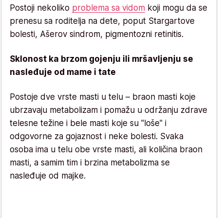
Postoji nekoliko
problema sa vidom
koji mogu da se
prenesu sa roditelja na dete, poput Stargartove
bolesti, Ašerov sindrom, pigmentozni retinitis.
Sklonost ka brzom gojenju ili mršavljenju se
nasleđuje od mame i tate
Postoje dve vrste masti u telu – braon masti koje
ubrzavaju metabolizam i pomažu u održanju zdrave
telesne težine i bele masti koje su "loše" i
odgovorne za gojaznost i neke bolesti. Svaka
osoba ima u telu obe vrste masti, ali količina braon
masti, a samim tim i brzina metabolizma se
nasleđuje od majke.