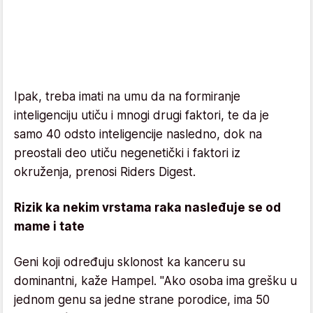
Ipak, treba imati na umu da na formiranje
inteligenciju utiču i mnogi drugi faktori, te da je
samo 40 odsto inteligencije nasledno, dok na
preostali deo utiču negenetički i faktori iz
okruženja, prenosi Riders Digest.
Rizik ka nekim vrstama raka nasleđuje se od
mame i tate
Geni koji određuju sklonost ka kanceru su
dominantni, kaže Hampel. "Ako osoba ima grešku u
jednom genu sa jedne strane porodice, ima 50