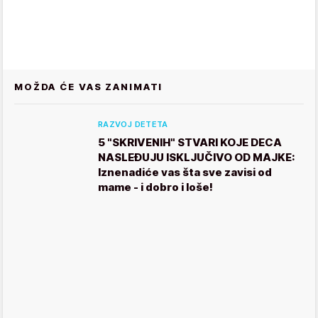
MOŽDA ĆE VAS ZANIMATI
RAZVOJ DETETA
5 "SKRIVENIH" STVARI KOJE DECA
NASLEĐUJU ISKLJUČIVO OD MAJKE:
Iznenadiće vas šta sve zavisi od
mame - i dobro i loše!