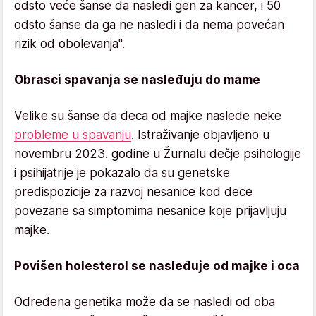
odsto veće šanse da nasledi gen za kancer, i 50
odsto šanse da ga ne nasledi i da nema povećan
rizik od obolevanja".
Obrasci spavanja se nasleđuju do mame
Velike su šanse da deca od majke naslede neke
probleme u spavanju
. Istraživanje objavljeno u
novembru 2023. godine u Žurnalu dečje psihologije
i psihijatrije je pokazalo da su genetske
predispozicije za razvoj nesanice kod dece
povezane sa simptomima nesanice koje prijavljuju
majke.
Povišen holesterol se nasleđuje od majke i oca
Određena genetika može da se nasledi od oba