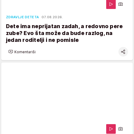
ZDRAVLJE DETETA
07.08.2026.
Dete ima neprijatan zadah, a redovno pere
zube? Evo šta može da bude razlog, na
jedan roditelji i ne pomisle
Komentariši