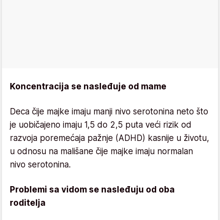
Koncentracija se nasleđuje od mame
Deca čije majke imaju manji nivo serotonina neto što
je uobičajeno imaju 1,5 do 2,5 puta veći rizik od
razvoja poremećaja pažnje (ADHD) kasnije u životu,
u odnosu na mališane čije majke imaju normalan
nivo serotonina.
Problemi sa vidom se nasleđuju od oba
roditelja