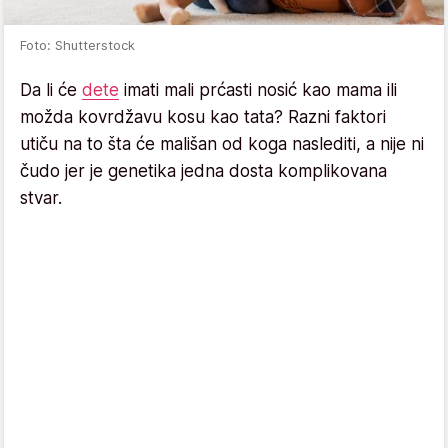
Foto: Shutterstock
Da li će
dete
imati mali prćasti nosić kao mama ili
možda kovrdžavu kosu kao tata? Razni faktori
utiču na to šta će mališan od koga naslediti, a nije ni
čudo jer je genetika jedna dosta komplikovana
stvar.