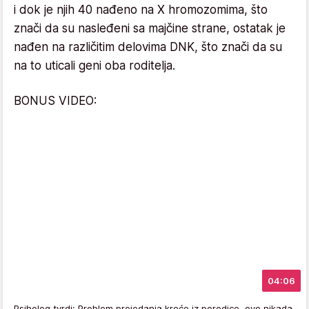
i dok je njih 40 nađeno na X hromozomima, što
znači da su nasleđeni sa majčine strane, ostatak je
nađen na različitim delovima DNK, što znači da su
na to uticali geni oba roditelja.
BONUS VIDEO:
04:06
Psiholog tvrdi: Problem prejedanja kreće iz porodice, ovo nikada