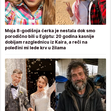
Moja 8-godišnja ćerka je nestala dok smo
porodično bili u Egiptu: 20 godina kasnije
dobijam razglednicu iz Kaira, a reči na
poleđini mi lede krv u žilama