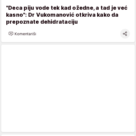
"Deca piju vode tek kad ožedne, a tad je već
kasno": Dr Vukomanović otkriva kako da
prepoznate dehidrataciju
Komentariši