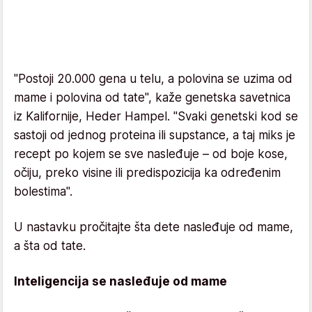
"Postoji 20.000 gena u telu, a polovina se uzima od
mame i polovina od tate", kaže genetska savetnica
iz Kalifornije, Heder Hampel. "Svaki genetski kod se
sastoji od jednog proteina ili supstance, a taj miks je
recept po kojem se sve nasleđuje – od boje kose,
očiju, preko visine ili predispozicija ka određenim
bolestima".
U nastavku pročitajte šta dete nasleđuje od mame,
a šta od tate.
Inteligencija se nasleđuje od mame