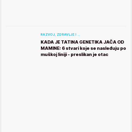
RAZVOJ, ZDRAVLJE I …
KADA JE TATINA GENETIKA JAČA OD
MAMINE: 6 stvari koje se nasleđuju po
muškoj liniji - preslikan je otac