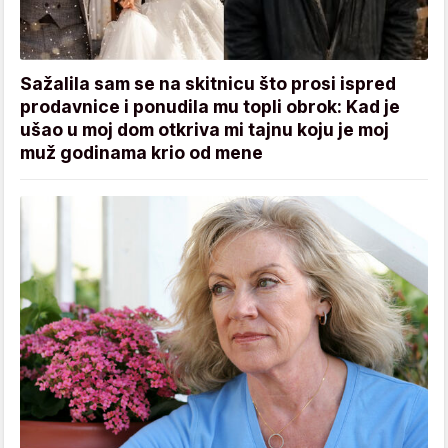
Sažalila sam se na skitnicu što prosi ispred
prodavnice i ponudila mu topli obrok: Kad je
ušao u moj dom otkriva mi tajnu koju je moj
muž godinama krio od mene