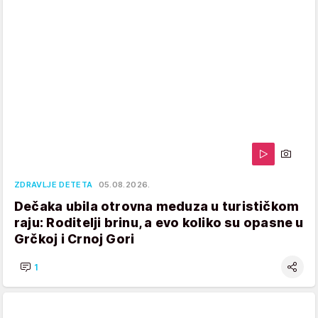
ZDRAVLJE DETETA
05.08.2026.
Dečaka ubila otrovna meduza u turističkom
raju: Roditelji brinu, a evo koliko su opasne u
Grčkoj i Crnoj Gori
1