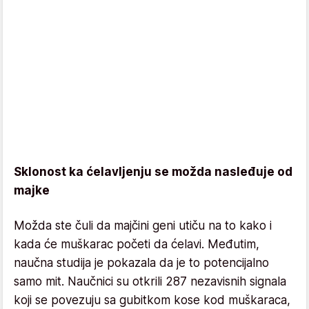
Sklonost ka ćelavljenju se možda nasleđuje od
majke
Možda ste čuli da majčini geni utiču na to kako i
kada će muškarac početi da ćelavi. Međutim,
naučna studija je pokazala da je to potencijalno
samo mit. Naučnici su otkrili 287 nezavisnih signala
koji se povezuju sa gubitkom kose kod muškaraca,