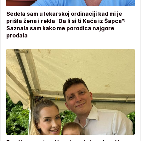
Sedela sam u lekarskoj ordinaciji kad mi je
prišla žena i rekla "Da li si ti Kaća iz Šapca":
Saznala sam kako me porodica najgore
prodala