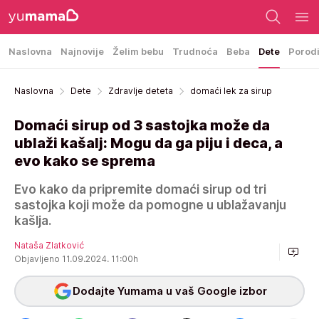
Naslovna
Najnovije
Želim bebu
Trudnoća
Beba
Dete
Porod
Naslovna
Dete
Zdravlje deteta
domaći lek za sirup
Domaći sirup od 3 sastojka može da
ublaži kašalj: Mogu da ga piju i deca, a
evo kako se sprema
Evo kako da pripremite domaći sirup od tri
sastojka koji može da pomogne u ublažavanju
kašlja.
Nataša Zlatković
Objavljeno 11.09.2024. 11:00h
Dodajte Yumama u vaš Google izbor