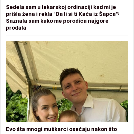
Sedela sam u lekarskoj ordinaciji kad mi je
prišla žena i rekla "Da li si ti Kaća iz Šapca":
Saznala sam kako me porodica najgore
prodala
Evo šta mnogi muškarci osećaju nakon što