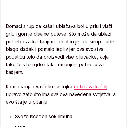
Domaći sirup za kašalj ublažava bol u grlu i vlaži
grlo i gornje disajne puteve, što može da ublaži
potrebu za kašljanjem. Idealno je i da sirup bude
blago sladak i pomalo lepljiv jer ova svojstva
podstiču telo da proizvodi više pljuvačke, koja
takođe vlaži grlo i tako umanjuje potrebu za
kašljem.
Kombinacija ova četiri sastojka
ublažava kašalj
upravo zato što ima sva ova navedena svojstva, a
evo šta je u pitanju:
Sveže isceđen sok limuna