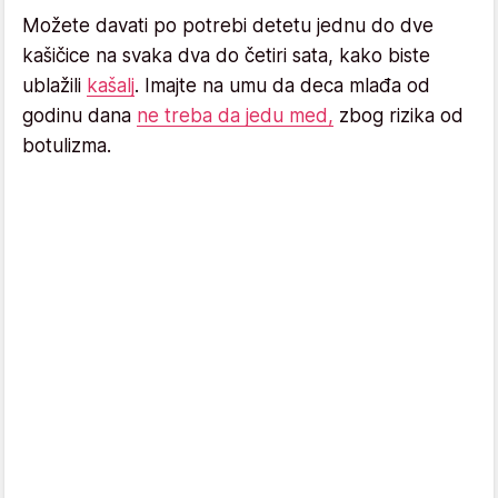
Možete davati po potrebi detetu jednu do dve
kašičice na svaka dva do četiri sata, kako biste
ublažili
kašalj
. Imajte na umu da deca mlađa od
godinu dana
ne treba da jedu med,
zbog rizika od
botulizma.