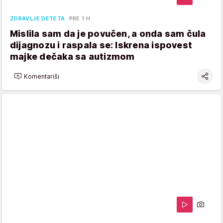
ZDRAVLJE DETETA
PRE 1 H
Mislila sam da je povučen, a onda sam čula
dijagnozu i raspala se: Iskrena ispovest
majke dečaka sa autizmom
Komentariši