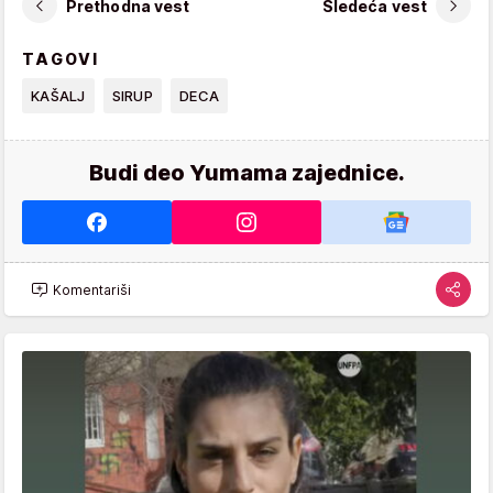
Prethodna vest
Sledeća vest
TAGOVI
KAŠALJ
SIRUP
DECA
Budi deo Yumama zajednice.
Komentariši