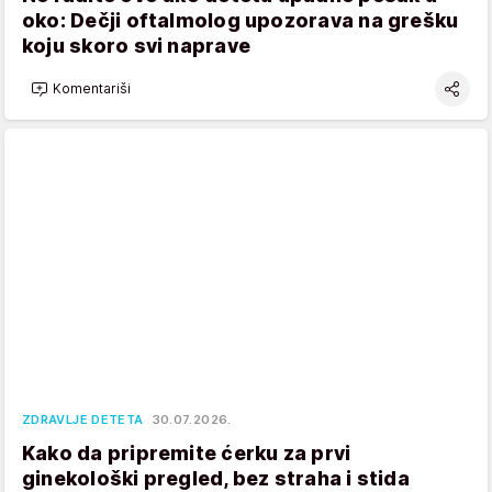
oko: Dečji oftalmolog upozorava na grešku
koju skoro svi naprave
Komentariši
ZDRAVLJE DETETA
30.07.2026.
Kako da pripremite ćerku za prvi
ginekološki pregled, bez straha i stida