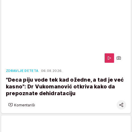
ZDRAVLJE DETETA
06.08.2026.
"Deca piju vode tek kad ožedne, a tad je već
kasno": Dr Vukomanović otkriva kako da
prepoznate dehidrataciju
Komentariši