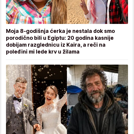
Moja 8-godišnja ćerka je nestala dok smo
porodično bili u Egiptu: 20 godina kasnije
dobijam razglednicu iz Kaira, a reči na
poleđini mi lede krv u žilama