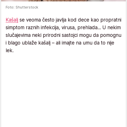
Foto: Shutterstock
Kašalj
se veoma često javlja kod dece kao propratni
simptom raznih infekcija, virusa, prehlada... U nekim
slučajevima neki prirodni sastojci mogu da pomognu
i blago ublaže kašalj – ali imajte na umu da to nije
lek.