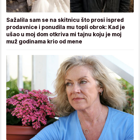
Sažalila sam se na skitnicu što prosi ispred
prodavnice i ponudila mu topli obrok: Kad je
ušao u moj dom otkriva mi tajnu koju je moj
muž godinama krio od mene