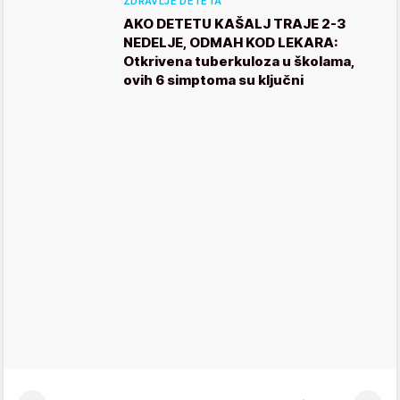
ZDRAVLJE DETETA
AKO DETETU KAŠALJ TRAJE 2-3
NEDELJE, ODMAH KOD LEKARA:
Otkrivena tuberkuloza u školama,
ovih 6 simptoma su ključni