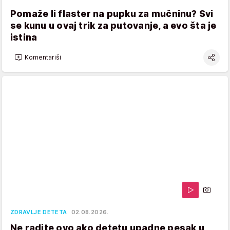
Pomaže li flaster na pupku za mučninu? Svi
se kunu u ovaj trik za putovanje, a evo šta je
istina
Komentariši
ZDRAVLJE DETETA
02.08.2026.
Ne radite ovo ako detetu upadne pesak u