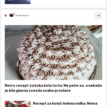
Retro recept za koka kola tortu: Ne peče se, a nekada
je bila glavna zvezda svake proslave
Recept za kolač ledena milka: Nema