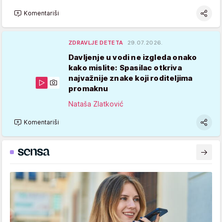
Komentariši
ZDRAVLJE DETETA
29.07.2026.
Davljenje u vodi ne izgleda onako
kako mislite: Spasilac otkriva
najvažnije znake koji roditeljima
promaknu
Nataša Zlatković
Komentariši