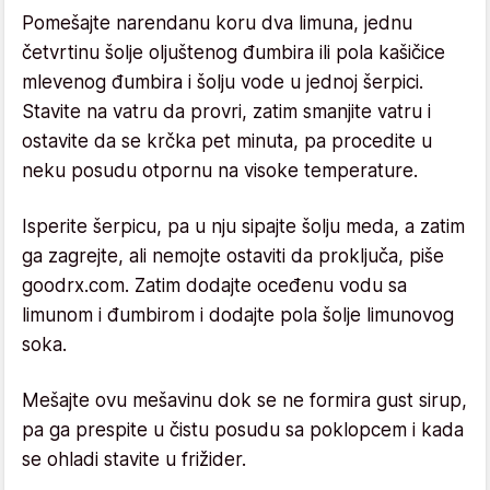
Pomešajte narendanu koru dva limuna, jednu
četvrtinu šolje oljuštenog đumbira ili pola kašičice
mlevenog đumbira i šolju vode u jednoj šerpici.
Stavite na vatru da provri, zatim smanjite vatru i
ostavite da se krčka pet minuta, pa procedite u
neku posudu otpornu na visoke temperature.
Isperite šerpicu, pa u nju sipajte šolju meda, a zatim
ga zagrejte, ali nemojte ostaviti da proključa, piše
goodrx.com. Zatim dodajte oceđenu vodu sa
limunom i đumbirom i dodajte pola šolje limunovog
soka.
Mešajte ovu mešavinu dok se ne formira gust sirup,
pa ga prespite u čistu posudu sa poklopcem i kada
se ohladi stavite u frižider.