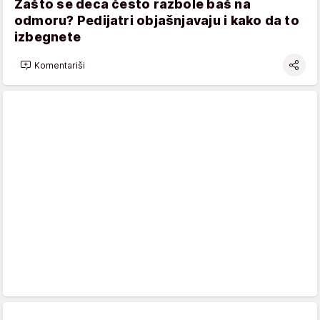
Zašto se deca često razbole baš na
odmoru? Pedijatri objašnjavaju i kako da to
izbegnete
Komentariši