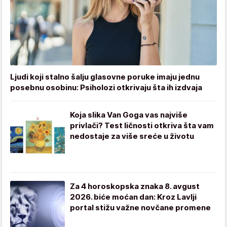
Ljudi koji stalno šalju glasovne poruke imaju jednu
posebnu osobinu: Psiholozi otkrivaju šta ih izdvaja
Koja slika Van Goga vas najviše
privlači? Test ličnosti otkriva šta vam
nedostaje za više sreće u životu
Za 4 horoskopska znaka 8. avgust
2026. biće moćan dan: Kroz Lavlji
portal stižu važne novčane promene