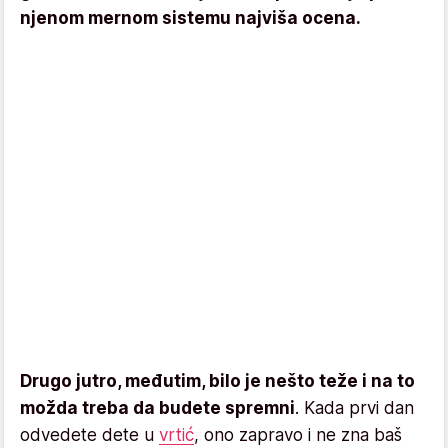
njenom mernom sistemu najviša ocena.
Drugo jutro, međutim, bilo je nešto teže i na to
možda treba da budete spremni
. Kada prvi dan
odvedete dete u
vrtić
, ono zapravo i ne zna baš