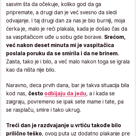
sasvim šta da očekuje, koliko god da ga
pripremate, a drugi dan je već svesno da sledi
odvajanje. I taj drugi dan za nas je bio burniji, moja
ćerka je, malo je reći plakala, kada je došao čas da
sa vaspitačicom uđe u sobu gde borave.
Srećom,
već nakon deset minuta mi je vaspitačica
poslala poruku da se smirila i da ne brinem.
Zaista, tako je i bilo, a već malo nakon toga se igrala
kao da ništa nije bilo.
Naravno, deca prvih dana, bar je takva situacija bila
kod nas,
često
odbijaju da jedu
, a i kada se
zaigraju, povremeno se ipak sete mame i tate, pa
se rasplaču, smire i tako ukrug.
Treći dan je razdvajanje u vrtiću takođe bilo
prilično teško
, ovog puta uz dodatno plakanje pre