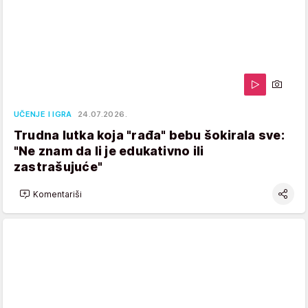
UČENJE I IGRA
24.07.2026.
Trudna lutka koja "rađa" bebu šokirala sve:
"Ne znam da li je edukativno ili
zastrašujuće"
Komentariši