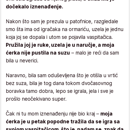
dočekalo iznenađenje.
Nakon što sam je prezula u patofnice, razgledale
smo šta ima od igračaka na ormariću, uzela je jednu
koja joj se dopala i utom se pojavila vaspitačica.
Pružila joj je ruke, uzela je u naručje, a moja
ćerka nije pustila na suzu
– malo je reći da sam
bila u neverici.
Naravno, bila sam oduševljena što je otišla u vrtić
bez suza, bila je tog dana tokom dvočasovnog
boravka tamo dobra, lepo se igrala, jela i sve je
prošlo neočekivano super.
Čak ni tu mom iznenađenju nije bio kraj –
moja
ćerka je u petak popodne tražila da se igra sa
svojom vaspitačicom, što je, nadam se, znak da