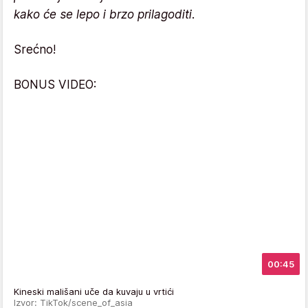
kako će se lepo i brzo prilagoditi.
Srećno!
BONUS VIDEO:
00:45
Kineski mališani uče da kuvaju u vrtići
Izvor: TikTok/scene_of_asia