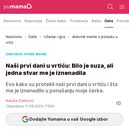
Naslovna
Najnovije
Želim bebu
Trudnoća
Beba
Dete
Porod
Naslovna
Dete
Učenje i igra
dnevnik mame o polasku u
vrtić
DNEVNIK JEDNE MAME
Naši prvi dani u vrtiću: Bilo je suza, ali
jedna stvar me je iznenadila
Evo kako su protekli naši prvi dani u vrtiću i šta
me je iznenadilo u ponašanju moje ćerke.
Nataša Zlatković
Objavljeno 11.09.2024. 7:00h
Dodajte Yumama u vaš Google izbor