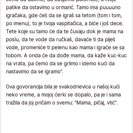
patike da ostavimo u ormarić. Tamo ima puuuuno
igračaka, gde ćeš da se igraš sa tetom (tom i tom,
po imenu), to je tvoja vaspitačica, a biće i još dece.
Tete koje su tamo će da te čuvaju dok je mama na
poslu, da te vode da ručkaš, davaće ti da piješ
vode, promeniće ti pelenu kao mama i igraće se sa
tobom. A onda će da dođe mama, da kaže kuc-kuc
na vrata, pa ćemo da se grlimo i idemo kući da
nastavimo da se igramo".
Ova govorancija bila je svakodnevica u našoj kući
neko vreme, a mojoj ćerki se dopalo, pa je i sama
tražila da joj pričam o svemu: "Mama, pičaj, vtić".