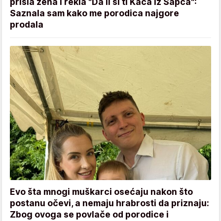
prišla žena i rekla "Da li si ti Kaća iz Šapca":
Saznala sam kako me porodica najgore
prodala
Evo šta mnogi muškarci osećaju nakon što
postanu očevi, a nemaju hrabrosti da priznaju:
Zbog ovoga se povlače od porodice i