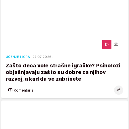
UČENJE I IGRA
27.07.2026.
Zašto deca vole strašne igračke? Psiholozi
objašnjavaju zašto su dobre za njihov
razvoj, a kad da se zabrinete
Komentariši