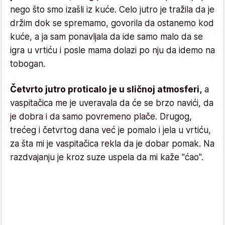
nego što smo izašli iz kuće. Celo jutro je tražila da je
držim dok se spremamo, govorila da ostanemo kod
kuće, a ja sam ponavljala da ide samo malo da se
igra u vrtiću i posle mama dolazi po nju da idemo na
tobogan.
Četvrto jutro proticalo je u sličnoj atmosferi,
a
vaspitačica me je uveravala da će se brzo navići, da
je dobra i da samo povremeno plače. Drugog,
trećeg i četvrtog dana već je pomalo i jela u vrtiću,
za šta mi je vaspitačica rekla da je dobar pomak. Na
razdvajanju je kroz suze uspela da mi kaže "ćao".