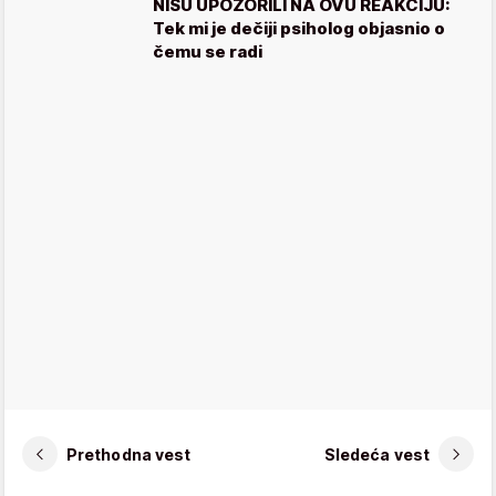
NISU UPOZORILI NA OVU REAKCIJU:
Tek mi je dečiji psiholog objasnio o
čemu se radi
Prethodna vest
Sledeća vest