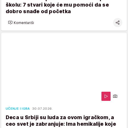
školu: 7 stvari koje će mu pomoći da se
dobro snađe od početka
Komentariši
UČENJE I IGRA
30.07.2026.
Deca u Srbiji su luda za ovom igračkom, a
ceo svet je zabranjuje: Ima hemikalije koje