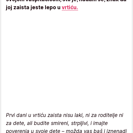
joj zaista jeste lepo u
vrtiću.
Prvi dani u vrtiću zaista nisu laki, ni za roditelje ni
za dete, ali budite smireni, strpljivi, i imajte
poverenja u svoje dete – možda vas baš i iznenadi