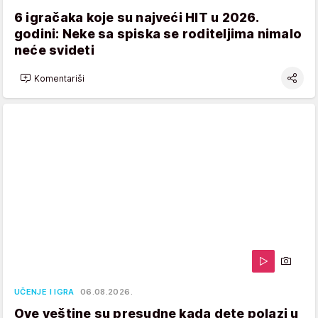
6 igračaka koje su najveći HIT u 2026.
godini: Neke sa spiska se roditeljima nimalo
neće svideti
Komentariši
UČENJE I IGRA
06.08.2026.
Ove veštine su presudne kada dete polazi u