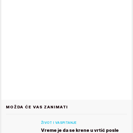
MOŽDA ĆE VAS ZANIMATI
ŽIVOT I VASPITANJE
Vreme je da se krene u vrtić posle