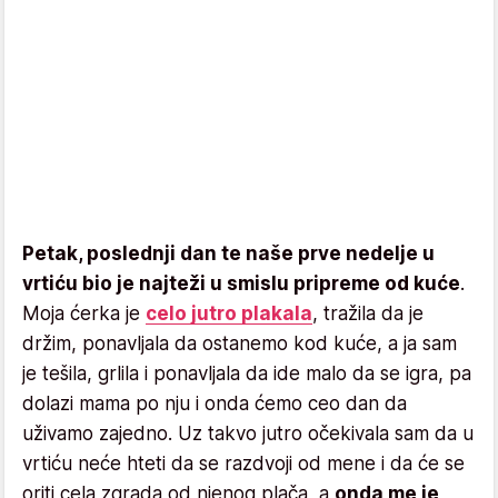
Petak, poslednji dan te naše prve nedelje u
vrtiću bio je najteži u smislu pripreme od kuće
.
Moja ćerka je
celo jutro plakala
, tražila da je
držim, ponavljala da ostanemo kod kuće, a ja sam
je tešila, grlila i ponavljala da ide malo da se igra, pa
dolazi mama po nju i onda ćemo ceo dan da
uživamo zajedno. Uz takvo jutro očekivala sam da u
vrtiću neće hteti da se razdvoji od mene i da će se
oriti cela zgrada od njenog plača, a
onda me je