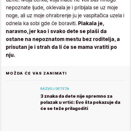
nepoznate ljude, oklevala je i pribijala se uz moje
noge, ali uz moje ohrabrenje ju je vaspitačica uzela i
odnela ka sobi gde će boraviti.
Plakala je,
naravno, jer kao i svako dete se plaši da
ostane na nepoznatom mestu bez roditelja, a
prisutan je i strah da li će se mama vratiti po
nju.
MOŽDA ĆE VAS ZANIMATI
RAZVOJ DETETA
3 znaka da dete nije spremno za
polazak u vrtić: Evo šta pokazuje da
će se teže prilagoditi