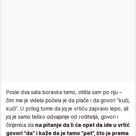
Posle dva sata boravka tamo, otišla sam po nju –
čim me je videla počela je da plače i da govori "kući,
kući". U prilog tome da joj je vrtiću zapravo lepo, ali
joj je samo teško odvajanje od roditelja, govori i
činjenica da
na pitanje da li će opet da ide u vrtić
govori "da" i kaže da je tamo "pet", što je prema