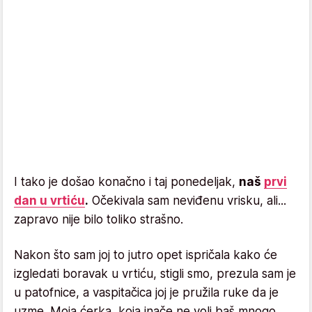
I tako je došao konačno i taj ponedeljak,
naš
prvi
dan u vrtiću
.
Očekivala sam neviđenu vrisku, ali...
zapravo nije bilo toliko strašno.
Nakon što sam joj to jutro opet ispričala kako će
izgledati boravak u vrtiću, stigli smo, prezula sam je
u patofnice, a vaspitačica joj je pružila ruke da je
uzme. Moja ćerka, koja inače ne voli baš mnogo