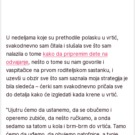
U nedeljama koje su prethodile polasku u vrtić,
svakodnevno sam čitala i slušala sve što sam
nalazila o tome
kako da pripremim dete na
odvajanje
, nešto o tome su nam govorile i
vaspitačice na prvom roditeljskom sastanku, i
uzevši u obzir sve što sam saznala moja strategija je
bila sledeća – ćerki sam svakodnevno pričala sve
do detalja kako će izgledati kada krene u vrtić.
"Ujutru ćemo da ustanemo, da se obučemo i
operemo zubiće, da nešto ručkamo, a onda
sedamo sa tatom u kola i brm-brm do vrtića. Tamo
ćemo da uđemo, da obujemo patofnice, a tvoje