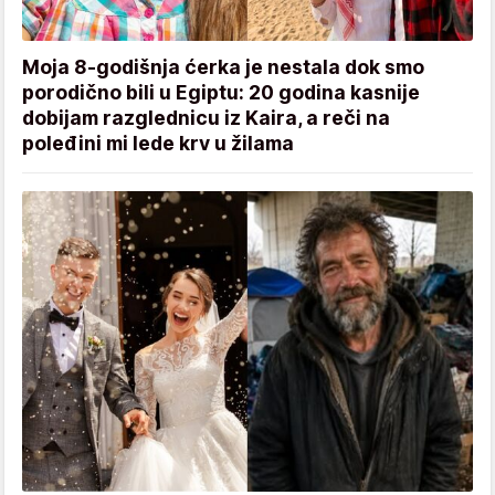
Moja 8-godišnja ćerka je nestala dok smo
porodično bili u Egiptu: 20 godina kasnije
dobijam razglednicu iz Kaira, a reči na
poleđini mi lede krv u žilama