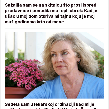
Sažalila sam se na skitnicu što prosi ispred
prodavnice i ponudila mu topli obrok: Kad je
ušao u moj dom otkriva mi tajnu koju je moj
muž godinama krio od mene
Sedela sam u lekarskoj ordinaciji kad mi je