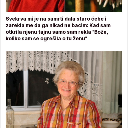
Svekrva mi je na samrti dala staro ćebe i
zarekla me da ga nikad ne bacim: Kad sam
otkrila njenu tajnu samo sam rekla "Bože,
koliko sam se ogrešila o tu ženu"