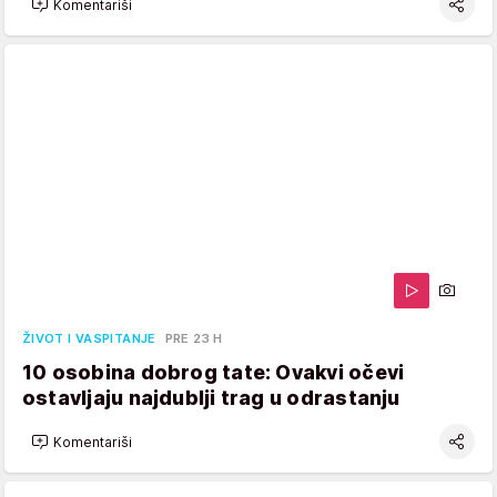
Komentariši
ŽIVOT I VASPITANJE
PRE 23 H
10 osobina dobrog tate: Ovakvi očevi
ostavljaju najdublji trag u odrastanju
Komentariši