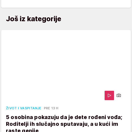
Još iz kategorije
ŽIVOT I VASPITANJE
PRE 13 H
5 osobina pokazuju da je dete rođeni vođa;
Roditelji ih slučajno sputavaju, a u kući im
raste genije