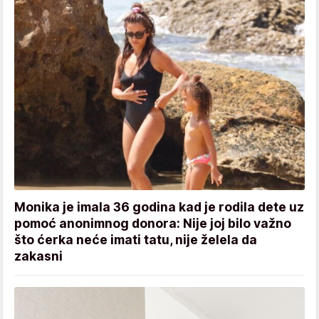
Monika je imala 36 godina kad je rodila dete uz
pomoć anonimnog donora: Nije joj bilo važno
što ćerka neće imati tatu, nije želela da
zakasni