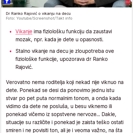
Dr Ranko Rajović o vikanju na decu
Foto: Youtube/Screenshot/Takt info
Vikanje
ima fiziološku funkciju da zaustavi
mozak, npr. kada je dete u opasnosti.
Stalno vikanje na decu je zloupotreba ove
fiziološke funkcije, upozorava dr Ranko
Rajović.
Verovatno nema roditelja koji nekad nije viknuo na
dete. Ponekad se desi da ponovimo jednu istu
stvar po pet puta normalnim tonom, a onda kada
vidimo da dete ne posluša, u besu viknemo ili
ponekad vičemo iz sopstvene nervoze... Dakle,
situacije su različite i ponekad je zaista teško ostati
smiren i ne povisiti ton, ali je i veoma važno, na šta