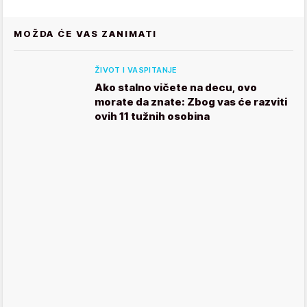
MOŽDA ĆE VAS ZANIMATI
ŽIVOT I VASPITANJE
Ako stalno vičete na decu, ovo
morate da znate: Zbog vas će razviti
ovih 11 tužnih osobina