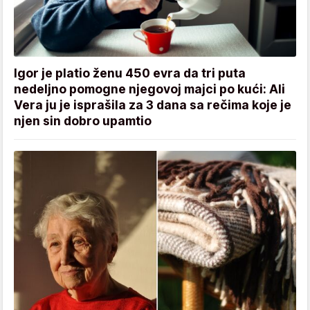
Igor je platio ženu 450 evra da tri puta
nedeljno pomogne njegovoj majci po kući: Ali
Vera ju je isprašila za 3 dana sa rečima koje je
njen sin dobro upamtio