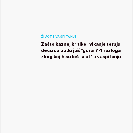
ŽIVOT I VASPITANJE
Zašto kazne, kritike i vikanje teraju
decu da budu još "gora"? 4 razloga
zbog kojih su loš "alat" u vaspitanju