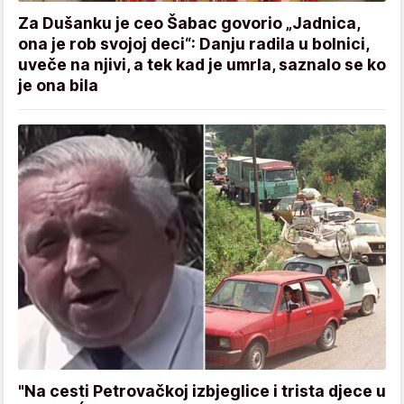
Za Dušanku je ceo Šabac govorio „Jadnica,
ona je rob svojoj deci“: Danju radila u bolnici,
uveče na njivi, a tek kad je umrla, saznalo se ko
je ona bila
"Na cesti Petrovačkoj izbjeglice i trista djece u