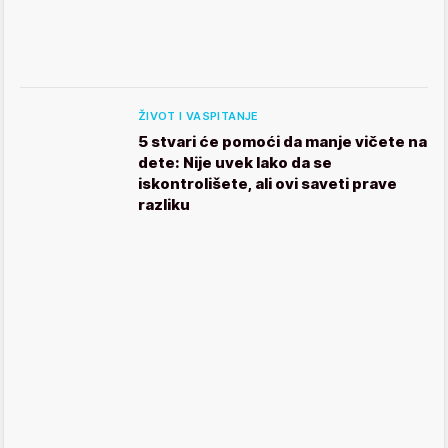
ŽIVOT I VASPITANJE
5 stvari će pomoći da manje vičete na
dete: Nije uvek lako da se
iskontrolišete, ali ovi saveti prave
razliku