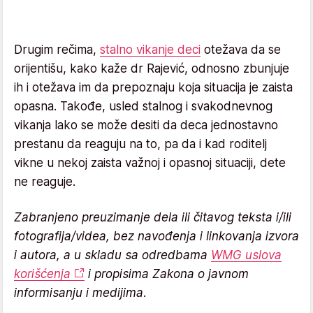
Drugim rečima,
stalno vikanje deci
otežava da se
orijentišu, kako kaže dr Rajević, odnosno zbunjuje
ih i otežava im da prepoznaju koja situacija je zaista
opasna. Takođe, usled stalnog i svakodnevnog
vikanja lako se može desiti da deca jednostavno
prestanu da reaguju na to, pa da i kad roditelj
vikne u nekoj zaista važnoj i opasnoj situaciji, dete
ne reaguje.
Zabranjeno preuzimanje dela ili čitavog teksta i/ili
fotografija/videa, bez navođenja i linkovanja izvora
i autora, a u skladu sa odredbama
WMG uslova
korišćenja
i propisima Zakona o javnom
informisanju i medijima.