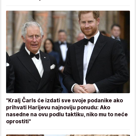
"Kralj Čarls će izdati sve svoje podanike ako
prihvati Harijevu najnoviju ponudu: Ako
nasedne na ovu podlu taktiku, niko mu to neće
oprostiti"