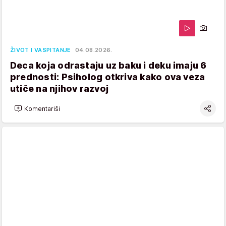
ŽIVOT I VASPITANJE
04.08.2026.
Deca koja odrastaju uz baku i deku imaju 6
prednosti: Psiholog otkriva kako ova veza
utiče na njihov razvoj
Komentariši