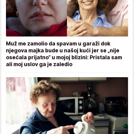
Muž me zamolio da spavam u garaži dok
njegova majka bude u našoj kući jer se „nije
osećala prijatno“ u mojoj blizini: Pristala sam
ali moj uslov ga je zaledio