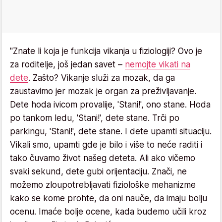
"Znate li koja je funkcija vikanja u fiziologiji? Ovo je
za roditelje, još jedan savet –
nemojte vikati na
dete
. Zašto? Vikanje služi za mozak, da ga
zaustavimo jer mozak je organ za preživljavanje.
Dete hoda ivicom provalije, 'Stani!', ono stane. Hoda
po tankom ledu, 'Stani!', dete stane. Trči po
parkingu, 'Stani!', dete stane. I dete upamti situaciju.
Vikali smo, upamti gde je bilo i više to neće raditi i
tako čuvamo život našeg deteta. Ali ako vičemo
svaki sekund, dete gubi orijentaciju. Znači, ne
možemo zloupotrebljavati fiziološke mehanizme
kako se kome prohte, da oni nauče, da imaju bolju
ocenu. Imaće bolje ocene, kada budemo učili kroz