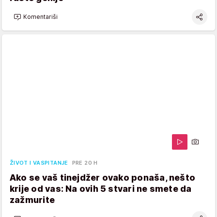
Komentariši
ŽIVOT I VASPITANJE
PRE 20 H
Ako se vaš tinejdžer ovako ponaša, nešto
krije od vas: Na ovih 5 stvari ne smete da
zažmurite