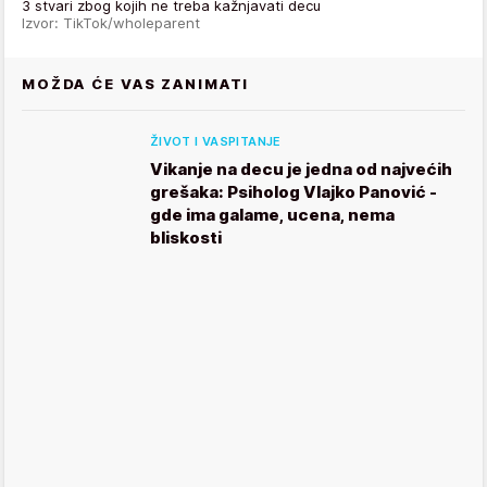
3 stvari zbog kojih ne treba kažnjavati decu
Izvor: TikTok/wholeparent
MOŽDA ĆE VAS ZANIMATI
ŽIVOT I VASPITANJE
Vikanje na decu je jedna od najvećih
grešaka: Psiholog Vlajko Panović -
gde ima galame, ucena, nema
bliskosti