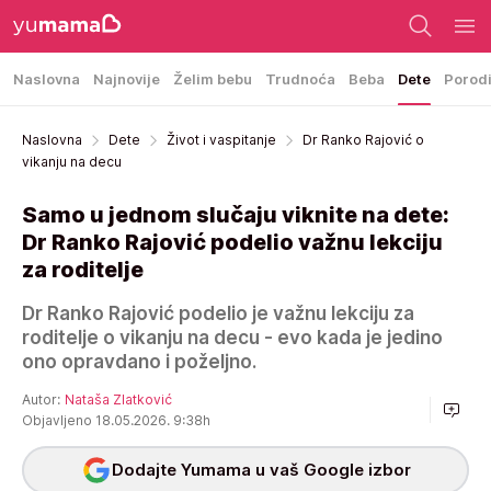
Naslovna
Najnovije
Želim bebu
Trudnoća
Beba
Dete
Porod
Naslovna
Dete
Život i vaspitanje
Dr Ranko Rajović o
vikanju na decu
Samo u jednom slučaju viknite na dete:
Dr Ranko Rajović podelio važnu lekciju
za roditelje
Dr Ranko Rajović podelio je važnu lekciju za
roditelje o vikanju na decu - evo kada je jedino
ono opravdano i poželjno.
Autor:
Nataša Zlatković
Objavljeno 18.05.2026. 9:38h
Dodajte Yumama u vaš Google izbor