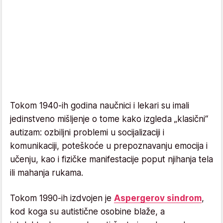
Tokom 1940-ih godina naučnici i lekari su imali
jedinstveno mišljenje o tome kako izgleda „klasični“
autizam: ozbiljni problemi u socijalizaciji i
komunikaciji, poteškoće u prepoznavanju emocija i
učenju, kao i fizičke manifestacije poput njihanja tela
ili mahanja rukama.
Tokom 1990-ih izdvojen je
Aspergerov sindrom
,
kod koga su autistične osobine blaže, a