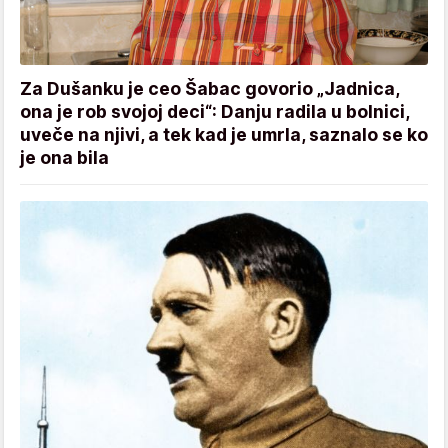
Za Dušanku je ceo Šabac govorio „Jadnica,
ona je rob svojoj deci“: Danju radila u bolnici,
uveče na njivi, a tek kad je umrla, saznalo se ko
je ona bila