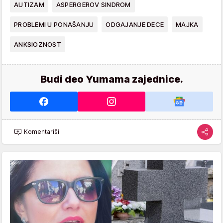
AUTIZAM
ASPERGEROV SINDROM
PROBLEMI U PONAŠANJU
ODGAJANJE DECE
MAJKA
ANKSIOZNOST
Budi deo Yumama zajednice.
Komentariši