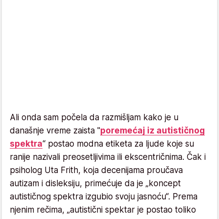
Ali onda sam počela da razmišljam kako je u
današnje vreme zaista "
poremećaj iz autističnog
spektra
“ postao modna etiketa za ljude koje su
ranije nazivali preosetljivima ili ekscentričnima. Čak i
psiholog Uta Frith, koja decenijama proučava
autizam i disleksiju, primećuje da je „koncept
autističnog spektra izgubio svoju jasnoću“. Prema
njenim rečima, „autistični spektar je postao toliko