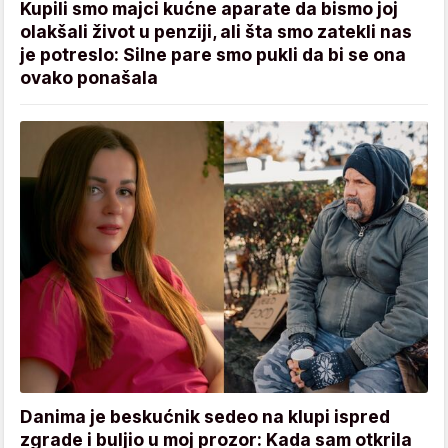
Kupili smo majci kućne aparate da bismo joj
olakšali život u penziji, ali šta smo zatekli nas
je potreslo: Silne pare smo pukli da bi se ona
ovako ponašala
Danima je beskućnik sedeo na klupi ispred
zgrade i buljio u moj prozor: Kada sam otkrila