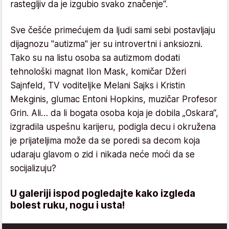
rastegljiv da je izgubio svako značenje“.
Sve češće primećujem da ljudi sami sebi postavljaju
dijagnozu "autizma" jer su introvertni i anksiozni.
Tako su na listu osoba sa autizmom dodati
tehnološki magnat Ilon Mask, komičar Džeri
Sajnfeld, TV voditeljke Melani Sajks i Kristin
Mekginis, glumac Entoni Hopkins, muzičar Profesor
Grin. Ali… da li bogata osoba koja je dobila „Oskara“,
izgradila uspešnu karijeru, podigla decu i okružena
je prijateljima može da se poredi sa decom koja
udaraju glavom o zid i nikada neće moći da se
socijalizuju?
U galeriji ispod pogledajte kako izgleda
bolest ruku, nogu i usta!