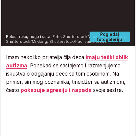
Pogledaj
Bolest ruku, nogu i usta
Foto: Shutterstock/Anucha Naisuntorn,
fotogaleriju
Shutterstock/Mrklong, Shutterstock/Pao_saman2008
Imam nekoliko prijatelja čija deca
imaju teški oblik
autizma
. Ponekad se sastajemo i razmenjujemo
iskustva o odgajanju dece sa tom osobinom. Na
primer, sin mog poznanika, tinejdžer sa autizmom,
često
pokazuje agresiju i napada
svoje sestre.