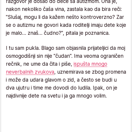
razgovor je došao do dece sa autizmom. Ona je,
nakon nekoliko čaša vina, zastala kao da bira reči:
"Slušaj, mogu li da kažem nešto kontroverzno? Zar
se o autizmu ne govori kada roditelji imaju dete koje
je malo… znaš… čudno?", pitala je poznanica.
I tu sam pukla. Blago sam objasnila prijateljici da moj
osmogodišnji sin nije "čudan". Ima veoma ograničen
rečnik, ne ume da čita i piše,
ispušta mnogo
neverbalnih zvukova
, uznemirava se zbog promena
i može da udara glavom o zid, a često se budi u
dva ujutru i time me dovodi do ludila. Ipak, on je
najdivnije dete na svetu i ja ga mnogo volim.