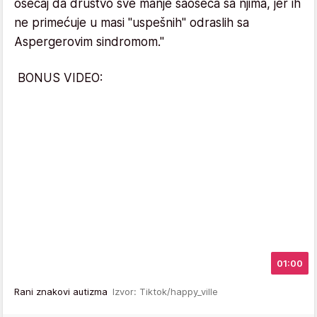
osećaj da društvo sve manje saoseća sa njima, jer ih
ne primećuje u masi "uspešnih" odraslih sa
Aspergerovim sindromom."
BONUS VIDEO:
01:00
Rani znakovi autizma
Izvor: Tiktok/happy_ville