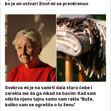
ko je on ustvari život mi se preokrenuo
Svekrva mi je na samrti dala staro ćebe i
zarekla me da ga nikad ne bacim: Kad sam
otkrila njenu tajnu samo sam rekla "Bože,
koliko sam se ogrešila o tu ženu"