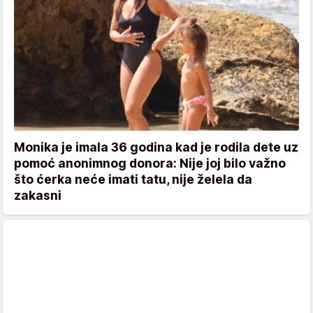
Monika je imala 36 godina kad je rodila dete uz
pomoć anonimnog donora: Nije joj bilo važno
što ćerka neće imati tatu, nije želela da
zakasni