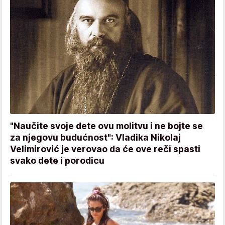
"Naučite svoje dete ovu molitvu i ne bojte se
za njegovu budućnost": Vladika Nikolaj
Velimirović je verovao da će ove reči spasti
svako dete i porodicu