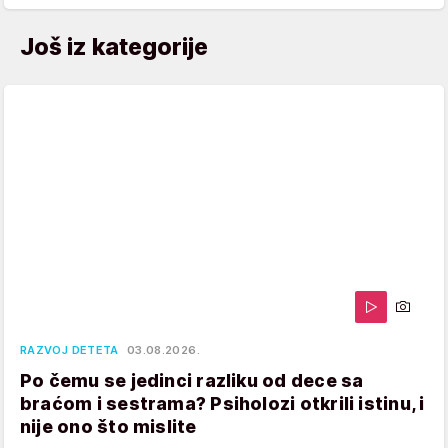
Još iz kategorije
RAZVOJ DETETA
03.08.2026.
Po čemu se jedinci razliku od dece sa
braćom i sestrama? Psiholozi otkrili istinu, i
nije ono što mislite