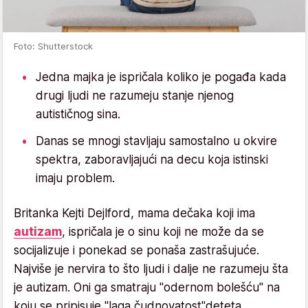
Foto: Shutterstock
Jedna majka je ispričala koliko je pogađa kada
drugi ljudi ne razumeju stanje njenog
autističnog sina.
Danas se mnogi stavljaju samostalno u okvire
spektra, zaboravljajući na decu koja istinski
imaju problem.
Britanka Kejti Dejlford, mama dečaka koji ima
autizam
, ispričala je o sinu koji ne može da se
socijalizuje i ponekad se ponaša zastrašujuće.
Najviše je nervira to što ljudi i dalje ne razumeju šta
je autizam. Oni ga smatraju "odernom bolešću" na
koju se pripisuje "laga čudnovatost"deteta.