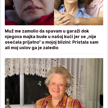
Muž me zamolio da spavam u garaži dok
njegova majka bude u našoj kući jer se „nije
osećala prijatno“ u mojoj blizini: Pristala sam
ali moj uslov ga je zaledio