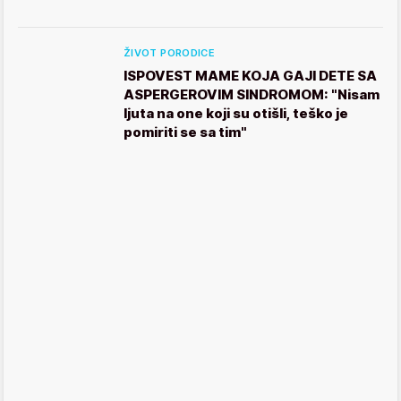
ŽIVOT PORODICE
ISPOVEST MAME KOJA GAJI DETE SA
ASPERGEROVIM SINDROMOM: "Nisam
ljuta na one koji su otišli, teško je
pomiriti se sa tim"