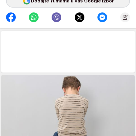
Dodajte Yumama u vaš Google izbor