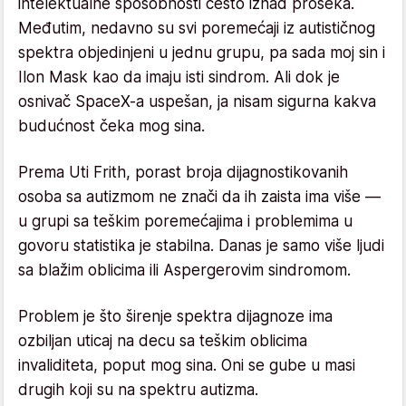
intelektualne sposobnosti često iznad proseka.
Međutim, nedavno su svi poremećaji iz autističnog
spektra objedinjeni u jednu grupu, pa sada moj sin i
Ilon Mask kao da imaju isti sindrom. Ali dok je
osnivač SpaceX-a uspešan, ja nisam sigurna kakva
budućnost čeka mog sina.
Prema Uti Frith, porast broja dijagnostikovanih
osoba sa autizmom ne znači da ih zaista ima više —
u grupi sa teškim poremećajima i problemima u
govoru statistika je stabilna. Danas je samo više ljudi
sa blažim oblicima ili Aspergerovim sindromom.
Problem je što širenje spektra dijagnoze ima
ozbiljan uticaj na decu sa teškim oblicima
invaliditeta, poput mog sina. Oni se gube u masi
drugih koji su na spektru autizma.