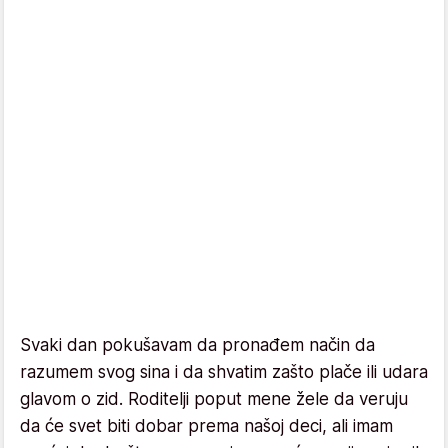
Svaki dan pokušavam da pronađem način da
razumem svog sina i da shvatim zašto plače ili udara
glavom o zid. Roditelji poput mene žele da veruju
da će svet biti dobar prema našoj deci, ali imam