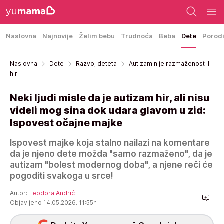
Naslovna
Najnovije
Želim bebu
Trudnoća
Beba
Dete
Porod
Naslovna
Dete
Razvoj deteta
Autizam nije razmaženost ili
hir
Neki ljudi misle da je autizam hir, ali nisu
videli mog sina dok udara glavom u zid:
Ispovest očajne majke
Ispovest majke koja stalno nailazi na komentare
da je njeno dete možda "samo razmaženo", da je
autizam "bolest modernog doba", a njene reči će
pogoditi svakoga u srce!
Autor:
Teodora Andrić
Objavljeno 14.05.2026. 11:55h