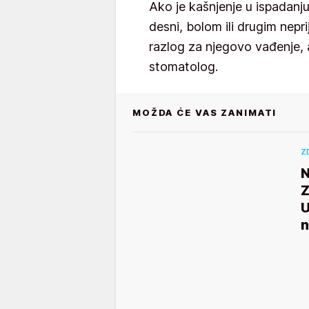
Ako je kašnjenje u ispadan
desni, bolom ili drugim nepr
razlog za njegovo vađenje, 
stomatolog.
MOŽDA ĆE VAS ZANIMATI
Z
N
Z
U
n