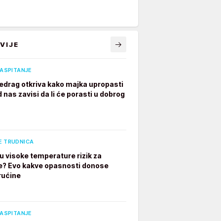
VIJE
VASPITANJE
edrag otkriva kako majka upropasti
 nas zavisi da li će porasti u dobrog
E TRUDNICA
u visoke temperature rizik za
e? Evo kakve opasnosti donose
rućine
VASPITANJE