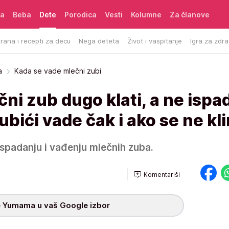
ća
Beba
Dete
Porodica
Vesti
Kolumne
Za članove
rana i recepti za decu
Nega deteta
Život i vaspitanje
Igra za zdra
a
Kada se vade mlečni zubi
čni zub dugo klati, a ne ispa
ubići vade čak i ako se ne kl
ispadanju i vađenju mlečnih zuba.
Komentariši
 Yumama u vaš Google izbor