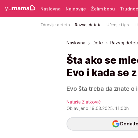
Naslovna
Najnovije
Želim bebu
Trudno
Zdravlje deteta
Razvoj deteta
Učenje i igra
H
Naslovna
Dete
Razvoj detet
Šta ako se mle
Evo i kada se z
Evo šta treba da znate o 
Nataša Zlatković
Objavljeno 19.03.2025. 11:00h
Dodajte