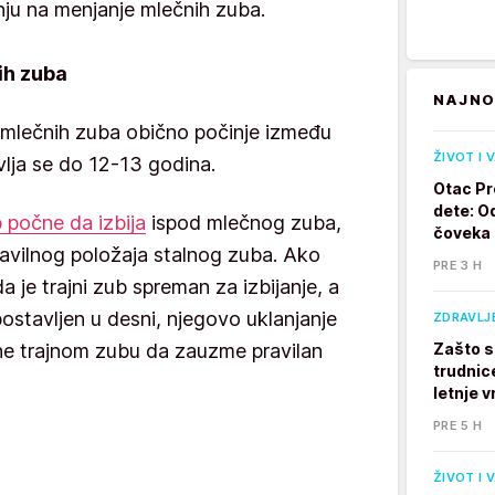
nju na menjanje mlečnih zuba.
ih zuba
NAJNO
 mlečnih zuba obično počinje između
ŽIVOT I 
vlja se do 12-13 godina.
Otac Pr
dete: Od
 počne da izbija
ispod mlečnog zuba,
čoveka
vilnog položaja stalnog zuba. Ako
PRE 3 H
 je trajni zub spreman za izbijanje, a
 postavljen u desni, njegovo uklanjanje
ZDRAVLJ
e trajnom zubu da zauzme pravilan
Zašto s
trudnic
letnje v
PRE 5 H
ŽIVOT I 