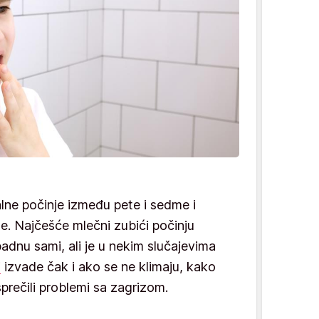
lne počinje između pete i sedme i
e. Najčešće mlečni zubići počinju
padnu sami, ali je u nekim slučajevima
i
izvade čak i ako se ne klimaju, kako
i sprečili problemi sa zagrizom.