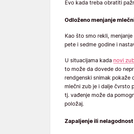
Evo kada treba obratiti paž
Odloženo menjanje mlečn
Kao što smo rekli, menjanje
pete i sedme godine i nasta
U situacijama kada
novi zub
to može da dovede do nepra
rendgenski snimak pokaže da
mlečni zub je i dalje čvrsto
tj. vađenje može da pomogn
položaj.
Zapaljenje ili nelagodnost