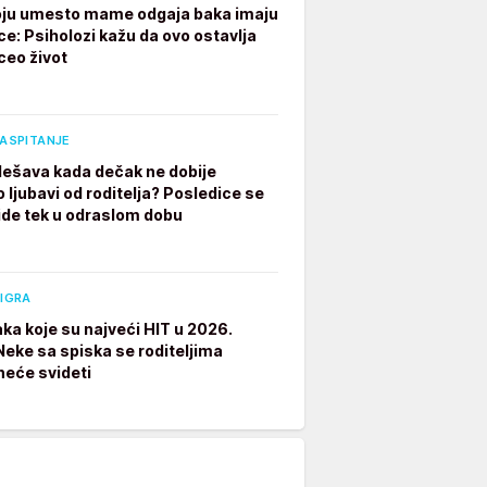
ju umesto mame odgaja baka imaju
ce: Psiholozi kažu da ovo ostavlja
ceo život
VASPITANJE
dešava kada dečak ne dobije
 ljubavi od roditelja? Posledice se
ide tek u odraslom dobu
 IGRA
aka koje su najveći HIT u 2026.
 Neke sa spiska se roditeljima
neće svideti