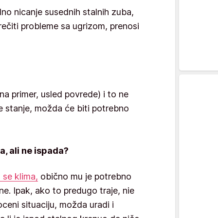
no nicanje susednih stalnih zuba,
ečiti probleme sa ugrizom, prenosi
na primer, usled povrede) i to ne
 stanje, možda će biti potrebno
a, ali ne ispada?
 se klima,
obično mu je potrebno
. Ipak, ako to predugo traje, nie
ceni situaciju, možda uradi i