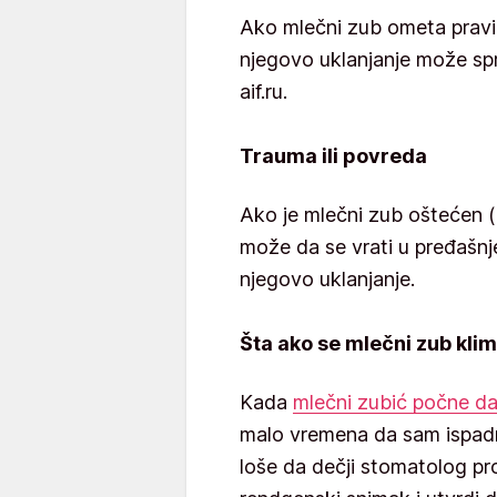
Ako mlečni zub ometa pravil
njegovo uklanjanje može spr
aif.ru.
Trauma ili povreda
Ako je mlečni zub oštećen (
može da se vrati u pređašnje
njegovo uklanjanje.
Šta ako se mlečni zub klim
Kada
mlečni zubić počne da
malo vremena da sam ispadne
loše da dečji stomatolog pro