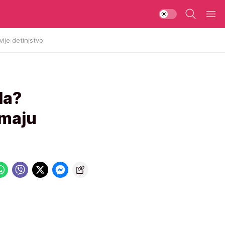
vije detinjstvo
da?
imaju