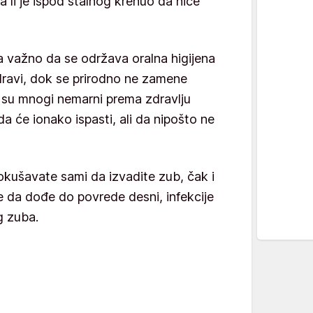
a li je ispod stalnog krenuo da niče
ma važno da se održava oralna higijena
zdravi, dok se prirodno ne zamene
 su mnogi nemarni prema zdravlju
da će ionako ispasti, ali da nipošto ne
okušavate sami da izvadite zub, čak i
 da dođe do povrede desni, infekcije
g zuba.