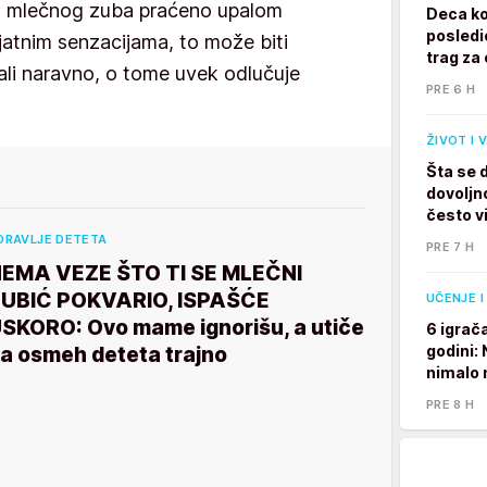
ju mlečnog zuba praćeno upalom
Deca ko
posledi
ijatnim senzacijama, to može biti
trag za 
ali naravno, o tome uvek odlučuje
PRE 6 H
ŽIVOT I 
Šta se 
dovoljno
često v
DRAVLJE DETETA
PRE 7 H
EMA VEZE ŠTO TI SE MLEČNI
UBIĆ POKVARIO, ISPAŠĆE
UČENJE I
SKORO: Ovo mame ignorišu, a utiče
6 igrač
godini:
a osmeh deteta trajno
nimalo 
PRE 8 H