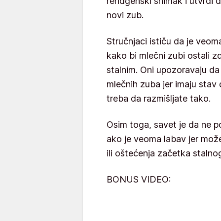
rendgenski snimak i utvrdi d
novi zub.
Stručnjaci ističu da je veo
kako bi mlečni zubi ostali 
stalnim. Oni upozoravaju da
mlečnih zuba jer imaju stav 
treba da razmišljate tako.
Osim toga, savet je da ne p
ako je veoma labav jer može
ili oštećenja začetka stalno
BONUS VIDEO: