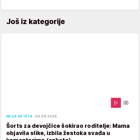
Još iz kategorije
NEGA DETETA
04.08.2026.
Šorts za devojčice šokirao roditelje: Mama
objavila slike, izbila žestoka svađa u