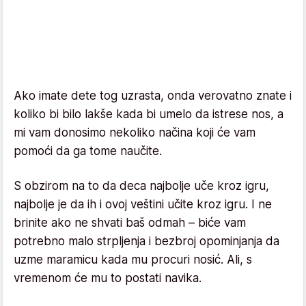
Ako imate dete tog uzrasta, onda verovatno znate i
koliko bi bilo lakše kada bi umelo da istrese nos, a
mi vam donosimo nekoliko načina koji će vam
pomoći da ga tome naučite.
S obzirom na to da deca najbolje uče kroz igru,
najbolje je da ih i ovoj veštini učite kroz igru. I ne
brinite ako ne shvati baš odmah – biće vam
potrebno malo strpljenja i bezbroj opominjanja da
uzme maramicu kada mu procuri nosić. Ali, s
vremenom će mu to postati navika.