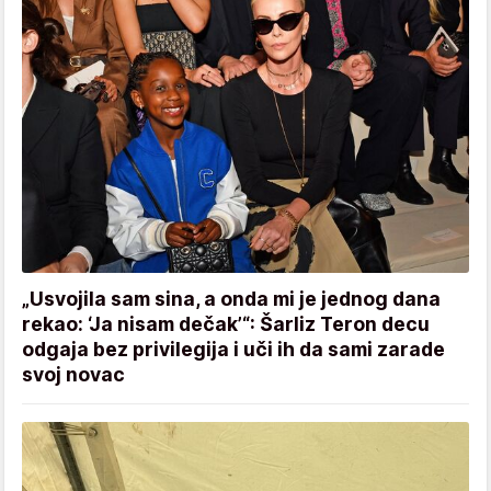
„Usvojila sam sina, a onda mi je jednog dana
rekao: ‘Ja nisam dečak’“: Šarliz Teron decu
odgaja bez privilegija i uči ih da sami zarade
svoj novac