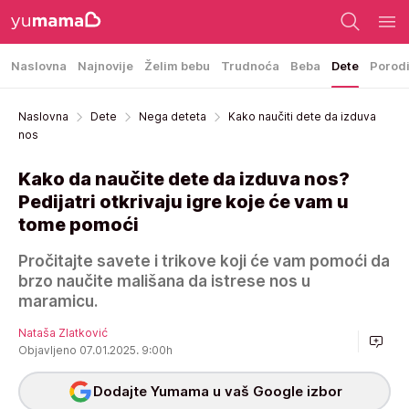
Naslovna
Najnovije
Želim bebu
Trudnoća
Beba
Dete
Porod
Naslovna
Dete
Nega deteta
Kako naučiti dete da izduva
nos
Kako da naučite dete da izduva nos?
Pedijatri otkrivaju igre koje će vam u
tome pomoći
Pročitajte savete i trikove koji će vam pomoći da
brzo naučite mališana da istrese nos u
maramicu.
Nataša Zlatković
Objavljeno 07.01.2025. 9:00h
Dodajte Yumama u vaš Google izbor