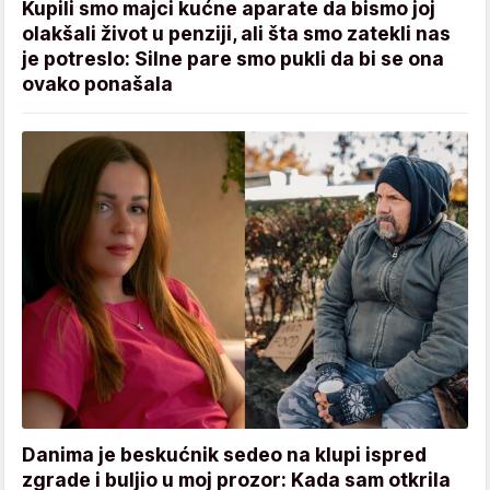
Kupili smo majci kućne aparate da bismo joj
olakšali život u penziji, ali šta smo zatekli nas
je potreslo: Silne pare smo pukli da bi se ona
ovako ponašala
Danima je beskućnik sedeo na klupi ispred
zgrade i buljio u moj prozor: Kada sam otkrila