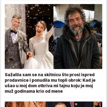
Sažalila sam se na skitnicu što prosi ispred
prodavnice i ponudila mu topli obrok: Kad je
ušao u moj dom otkriva mi tajnu koju je moj
muž godinama krio od mene