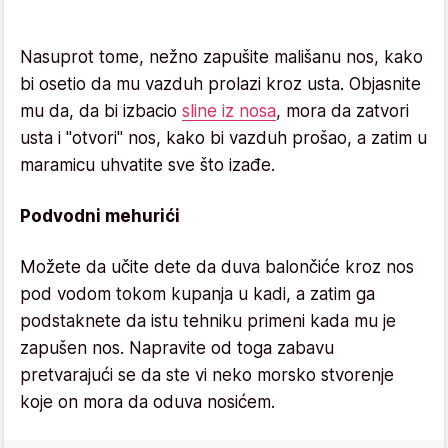
Nasuprot tome, nežno zapušite mališanu nos, kako
bi osetio da mu vazduh prolazi kroz usta. Objasnite
mu da, da bi izbacio
sline iz nosa
, mora da zatvori
usta i "otvori" nos, kako bi vazduh prošao, a zatim u
maramicu uhvatite sve što izađe.
Podvodni mehurići
Možete da učite dete da duva balončiće kroz nos
pod vodom tokom kupanja u kadi, a zatim ga
podstaknete da istu tehniku primeni kada mu je
zapušen nos. Napravite od toga zabavu
pretvarajući se da ste vi neko morsko stvorenje
koje on mora da oduva nosićem.