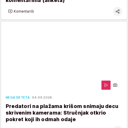
komentarima (anketa)
Komentariši
NEGA DETETA
04.08.2026.
Predatori na plažama krišom snimaju decu
skrivenim kamerama: Stručnjak otkrio
pokret koji ih odmah odaje