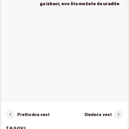
ga izbaci, evo šta možete da uradite
Prethodna vest
Sledeća vest
TAGOVI