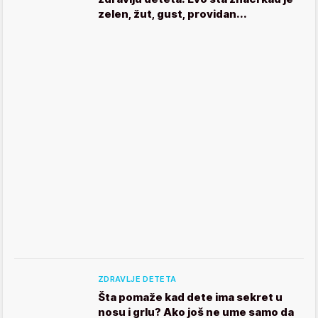
zelen, žut, gust, providan...
ZDRAVLJE DETETA
Šta pomaže kad dete ima sekret u
nosu i grlu? Ako još ne ume samo da