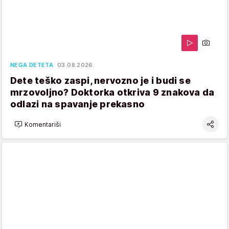
NEGA DETETA
03.08.2026.
Dete teško zaspi, nervozno je i budi se
mrzovoljno? Doktorka otkriva 9 znakova da
odlazi na spavanje prekasno
Komentariši