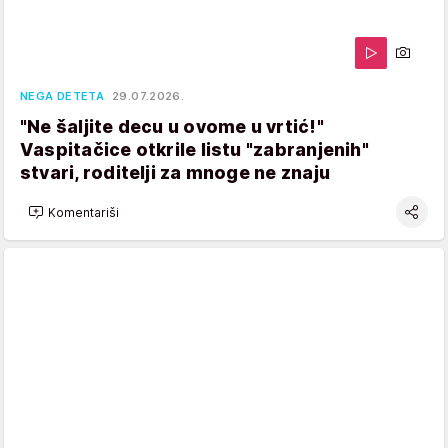
NEGA DETETA
29.07.2026.
"Ne šaljite decu u ovome u vrtić!"
Vaspitačice otkrile listu "zabranjenih"
stvari, roditelji za mnoge ne znaju
Komentariši