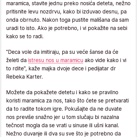
maramica, stavite jednu preko nosića deteta, nežno
pritisnite levu nozdrvu, kako bi izduvao desnu, pa
onda obrnuto. Nakon toga pustite mališana da sam
uradi to isto. Ako je potrebno, i vi pokažite na sebi
kako se to radi.
"Deca vole da imitiraju, pa su veće šanse da će
želeti da
istresu nos u maramicu
ako vide kako i vi
to rdite", kaže majka dvoje dece i pedijatar dr
Rebeka Karter.
Možete da pokažete detetu i kako se pravilno
koristi maramica za nos, tako što ćete se pretvarati
da to radite tokom igre. Pokušajte da ne duvate
nos previše snažno jer u tom slučaju bi nazalna
tečnost mogla da se vrati u sinuse ili ušni kanal.
Nežno duvanje ili dva su sve što je potrebno da