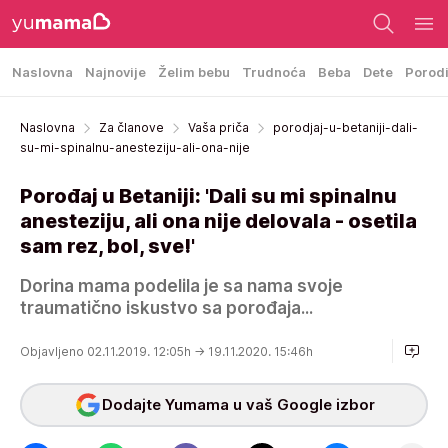
Naslovna
Najnovije
Želim bebu
Trudnoća
Beba
Dete
Porod
Naslovna
Za članove
Vaša priča
porodjaj-u-betaniji-dali-
su-mi-spinalnu-anesteziju-ali-ona-nije
Porođaj u Betaniji: 'Dali su mi spinalnu
anesteziju, ali ona nije delovala - osetila
sam rez, bol, sve!'
Dorina mama podelila je sa nama svoje
traumatično iskustvo sa porođaja...
Objavljeno 02.11.2019. 12:05h
→ 19.11.2020. 15:46h
Dodajte Yumama u vaš Google izbor