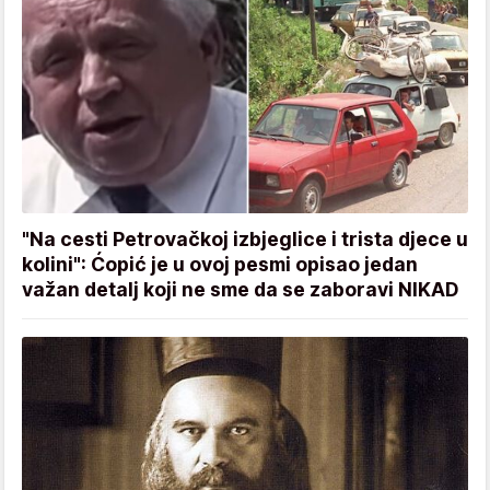
"Na cesti Petrovačkoj izbjeglice i trista djece u
kolini": Ćopić je u ovoj pesmi opisao jedan
važan detalj koji ne sme da se zaboravi NIKAD