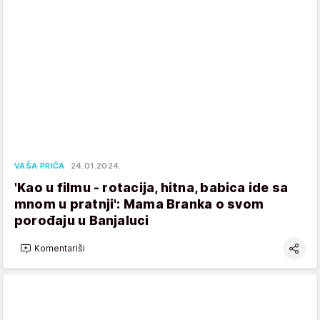
VAŠA PRIČA
24.01.2024.
'Kao u filmu - rotacija, hitna, babica ide sa
mnom u pratnji': Mama Branka o svom
porođaju u Banjaluci
Komentariši