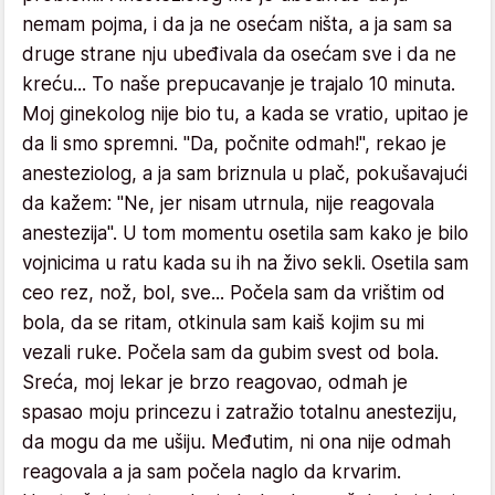
nemam pojma, i da ja ne osećam ništa, a ja sam sa
druge strane nju ubeđivala da osećam sve i da ne
kreću... To naše prepucavanje je trajalo 10 minuta.
Moj ginekolog nije bio tu, a kada se vratio, upitao je
da li smo spremni. "Da, počnite odmah!", rekao je
anesteziolog, a ja sam briznula u plač, pokušavajući
da kažem: "Ne, jer nisam utrnula, nije reagovala
anestezija". U tom momentu osetila sam kako je bilo
vojnicima u ratu kada su ih na živo sekli. Osetila sam
ceo rez, nož, bol, sve... Počela sam da vrištim od
bola, da se ritam, otkinula sam kaiš kojim su mi
vezali ruke. Počela sam da gubim svest od bola.
Sreća, moj lekar je brzo reagovao, odmah je
spasao moju princezu i zatražio totalnu anesteziju,
da mogu da me ušiju. Međutim, ni ona nije odmah
reagovala a ja sam počela naglo da krvarim.