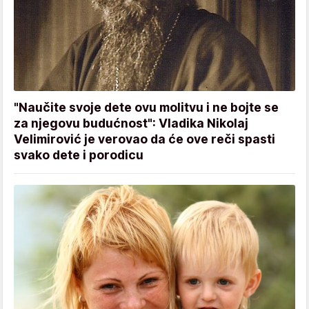
"Naučite svoje dete ovu molitvu i ne bojte se
za njegovu budućnost": Vladika Nikolaj
Velimirović je verovao da će ove reči spasti
svako dete i porodicu