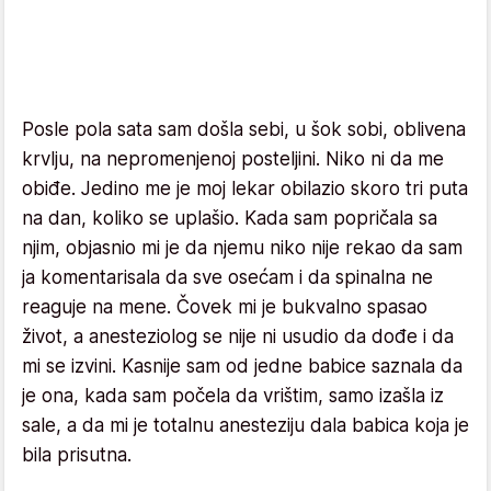
Posle pola sata sam došla sebi, u šok sobi, oblivena
krvlju, na nepromenjenoj posteljini. Niko ni da me
obiđe. Jedino me je moj lekar obilazio skoro tri puta
na dan, koliko se uplašio. Kada sam popričala sa
njim, objasnio mi je da njemu niko nije rekao da sam
ja komentarisala da sve osećam i da spinalna ne
reaguje na mene. Čovek mi je bukvalno spasao
život, a anesteziolog se nije ni usudio da dođe i da
mi se izvini. Kasnije sam od jedne babice saznala da
je ona, kada sam počela da vrištim, samo izašla iz
sale, a da mi je totalnu anesteziju dala babica koja je
bila prisutna.