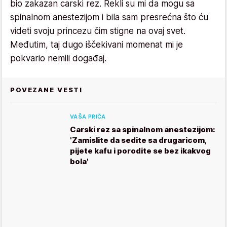
bio zakazan carski rez. Rekli su mi da mogu sa
spinalnom anestezijom i bila sam presrećna što ću
videti svoju princezu čim stigne na ovaj svet.
Međutim, taj dugo iščekivani momenat mi je
pokvario nemili događaj.
POVEZANE VESTI
VAŠA PRIČA
Carski rez sa spinalnom anestezijom:
'Zamislite da sedite sa drugaricom,
pijete kafu i porodite se bez ikakvog
bola'