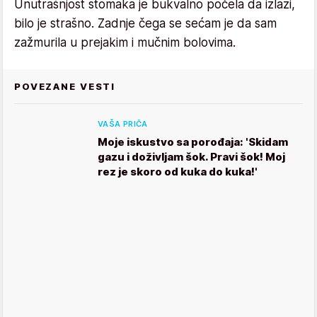
Unutrašnjost stomaka je bukvalno počela da izlazi,
bilo je strašno. Zadnje čega se sećam je da sam
zažmurila u prejakim i mučnim bolovima.
POVEZANE VESTI
VAŠA PRIČA
Moje iskustvo sa porođaja: 'Skidam
gazu i doživljam šok. Pravi šok! Moj
rez je skoro od kuka do kuka!'