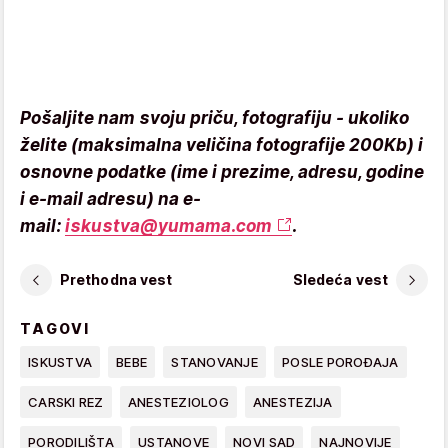
Pošaljite nam svoju priču, fotografiju - ukoliko
želite (maksimalna veličina fotografije 200Kb) i
osnovne podatke (ime i prezime, adresu, godine
i e-mail adresu) na e-
mail:
iskustva@yumama.com
.
Prethodna vest
Sledeća vest
TAGOVI
ISKUSTVA
BEBE
STANOVANJE
POSLE POROĐAJA
CARSKI REZ
ANESTEZIOLOG
ANESTEZIJA
PORODILIŠTA
USTANOVE
NOVI SAD
NAJNOVIJE