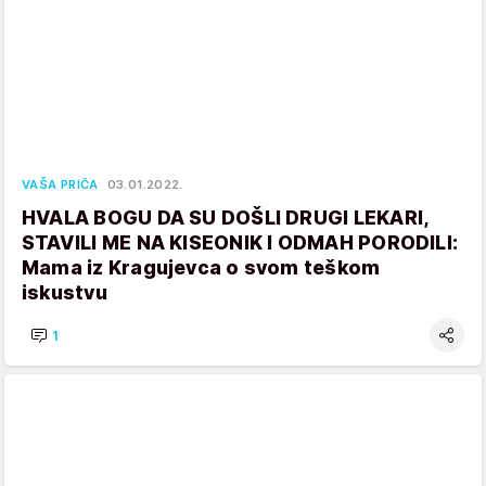
VAŠA PRIČA
03.01.2022.
HVALA BOGU DA SU DOŠLI DRUGI LEKARI,
STAVILI ME NA KISEONIK I ODMAH PORODILI:
Mama iz Kragujevca o svom teškom
iskustvu
1