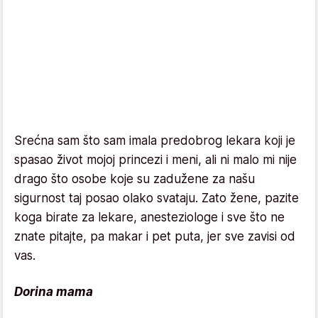
Srećna sam što sam imala predobrog lekara koji je
spasao život mojoj princezi i meni, ali ni malo mi nije
drago što osobe koje su zadužene za našu
sigurnost taj posao olako svataju. Zato žene, pazite
koga birate za lekare, anesteziologe i sve što ne
znate pitajte, pa makar i pet puta, jer sve zavisi od
vas.
Dorina mama