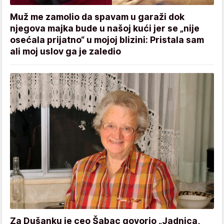
Muž me zamolio da spavam u garaži dok
njegova majka bude u našoj kući jer se „nije
osećala prijatno“ u mojoj blizini: Pristala sam
ali moj uslov ga je zaledio
Za Dušanku je ceo Šabac govorio „Jadnica,