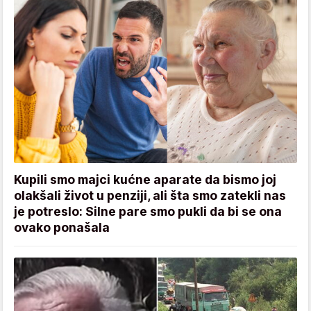
Kupili smo majci kućne aparate da bismo joj
olakšali život u penziji, ali šta smo zatekli nas
je potreslo: Silne pare smo pukli da bi se ona
ovako ponašala