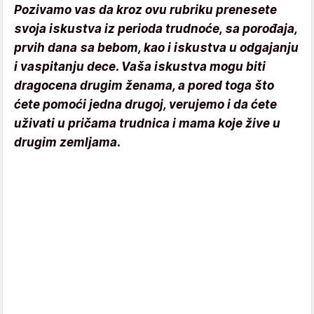
Pozivamo vas da kroz ovu rubriku prenesete
svoja iskustva iz perioda trudnoće, sa porođaja,
prvih dana sa bebom, kao i iskustva u odgajanju
i vaspitanju dece. Vaša iskustva mogu biti
dragocena drugim ženama, a pored toga što
ćete pomoći jedna drugoj, verujemo i da ćete
uživati u pričama trudnica i mama koje žive u
drugim zemljama.