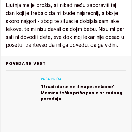
Ljutnja me je prošla, ali nikad neću zaboraviti taj
dan koji je trebalo da mi bude najsrećniji, a bio je
skoro najgori - zbog te situacije dobijala sam jake
lekove, te mi nisu davali da dojim bebu. Nisu mi par
sati ni dovodili dete, sve dok moj lekar nije došao u
posetu i zahtevao da mi ga dovedu, da ga vidim.
POVEZANE VESTI
VAŠA PRIČA
'U nadi da se ne desi još nekome':
Mamina teška priča posle prirodnog
porođaja