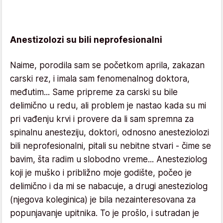
Anestizolozi su bili neprofesionalni
Naime, porodila sam se početkom aprila, zakazan
carski rez, i imala sam fenomenalnog doktora,
međutim... Same pripreme za carski su bile
delimično u redu, ali problem je nastao kada su mi
pri vađenju krvi i provere da li sam spremna za
spinalnu anesteziju, doktori, odnosno anesteziolozi
bili neprofesionalni, pitali su nebitne stvari - čime se
bavim, šta radim u slobodno vreme... Anesteziolog
koji je muško i približno moje godište, počeo je
delimično i da mi se nabacuje, a drugi anesteziolog
(njegova koleginica) je bila nezainteresovana za
popunjavanje upitnika. To je prošlo, i sutradan je