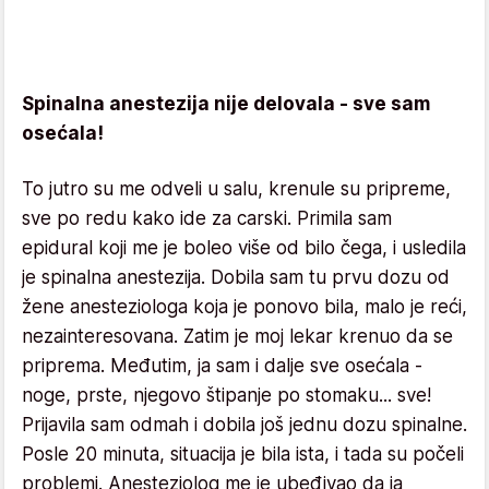
Spinalna anestezija nije delovala - sve sam
osećala!
To jutro su me odveli u salu, krenule su pripreme,
sve po redu kako ide za carski. Primila sam
epidural koji me je boleo više od bilo čega, i usledila
je spinalna anestezija. Dobila sam tu prvu dozu od
žene anesteziologa koja je ponovo bila, malo je reći,
nezainteresovana. Zatim je moj lekar krenuo da se
priprema. Međutim, ja sam i dalje sve osećala -
noge, prste, njegovo štipanje po stomaku... sve!
Prijavila sam odmah i dobila još jednu dozu spinalne.
Posle 20 minuta, situacija je bila ista, i tada su počeli
problemi. Anesteziolog me je ubeđivao da ja