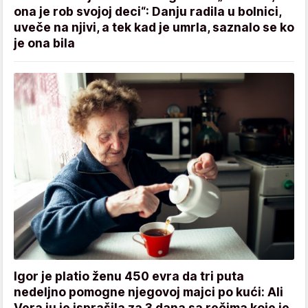
ona je rob svojoj deci“: Danju radila u bolnici,
uveče na njivi, a tek kad je umrla, saznalo se ko
je ona bila
Igor je platio ženu 450 evra da tri puta
nedeljno pomogne njegovoj majci po kući: Ali
Vera ju je isprašila za 3 dana sa rečima koje je