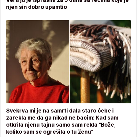
njen sin dobro upamtio
Svekrva mi je na samrti dala staro ćebe i
zarekla me da ga nikad ne bacim: Kad sam
otkrila njenu tajnu samo sam rekla "Bože,
koliko sam se ogrešila o tu ženu"