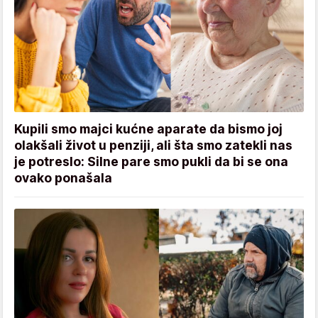
Kupili smo majci kućne aparate da bismo joj
olakšali život u penziji, ali šta smo zatekli nas
je potreslo: Silne pare smo pukli da bi se ona
ovako ponašala