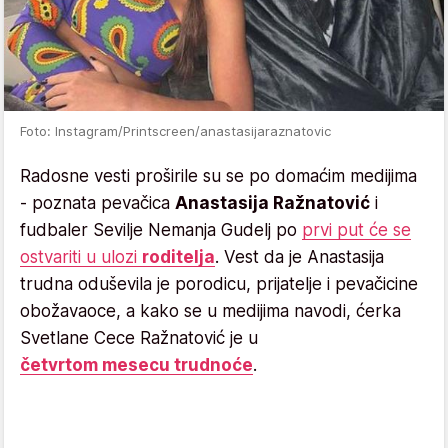
Foto: Instagram/Printscreen/anastasijaraznatovic
Radosne vesti proširile su se po domaćim medijima
- poznata pevačica
Anastasija
Ražnatović
i
fudbaler Sevilje Nemanja Gudelj po
prvi put će se
ostvariti u ulozi
roditelja
. Vest da je Anastasija
trudna oduševila je porodicu, prijatelje i pevačicine
obožavaoce, a kako se u medijima navodi, ćerka
Svetlane Cece Ražnatović je u
četvrtom
mesecu
trudnoće
.