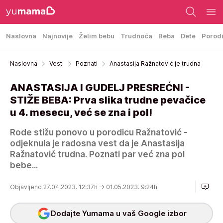
Naslovna
Najnovije
Želim bebu
Trudnoća
Beba
Dete
Porod
Naslovna
Vesti
Poznati
Anastasija Ražnatović je trudna
ANASTASIJA I GUDELJ PRESREĆNI -
STIŽE BEBA: Prva slika trudne pevačice
u 4. mesecu, već se zna i pol!
Rode stižu ponovo u porodicu Ražnatović -
odjeknula je radosna vest da je Anastasija
Ražnatović trudna. Poznati par već zna pol
bebe...
Objavljeno 27.04.2023. 12:37h
→ 01.05.2023. 9:24h
Dodajte Yumama u vaš Google izbor