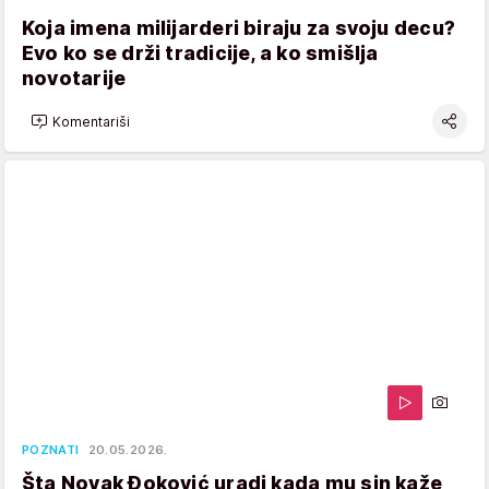
Koja imena milijarderi biraju za svoju decu?
Evo ko se drži tradicije, a ko smišlja
novotarije
Komentariši
POZNATI
20.05.2026.
Šta Novak Đoković uradi kada mu sin kaže