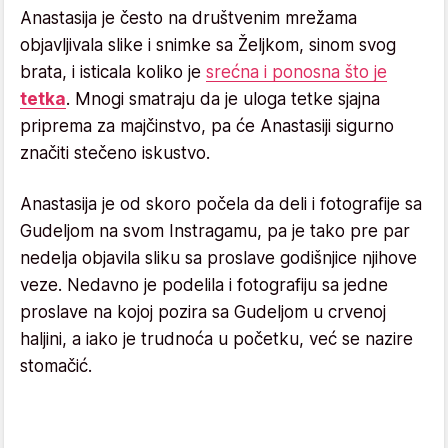
Anastasija je često na društvenim mrežama
objavljivala slike i snimke sa Željkom, sinom svog
brata, i isticala koliko je
srećna i ponosna što je
tetka
. Mnogi smatraju da je uloga tetke sjajna
priprema za majčinstvo, pa će Anastasiji sigurno
značiti stečeno iskustvo.
Anastasija je od skoro počela da deli i fotografije sa
Gudeljom na svom Instragamu, pa je tako pre par
nedelja objavila sliku sa proslave godišnjice njihove
veze. Nedavno je podelila i fotografiju sa jedne
proslave na kojoj pozira sa Gudeljom u crvenoj
haljini, a iako je trudnoća u početku, već se nazire
stomačić.