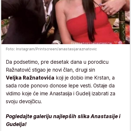
Foto: Instagram/Printscreen/anastasijaraznatovic
Da podsetimo, pre desetak dana u porodicu
Ražnatović stigao je novi član, drugi sin
Veljka
Ražnatovića
koji je dobio ime Krstan, a
sada rode ponovo donose lepe vesti. Ostaje da
vidimo koje će ime Anastasija i Gudelj izabrati za
svoju devojčicu.
Pogledajte galeriju najlepših slika Anastasije i
Gudelja!