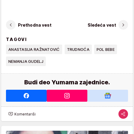
Prethodna vest
Sledeća vest
TAGOVI
ANASTASIJA RAŽNATOVIĆ
TRUDNOĆA
POL BEBE
NEMANJA GUDELJ
Budi deo Yumama zajednice.
Komentariši