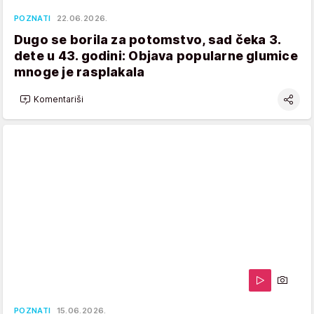
POZNATI
22.06.2026.
Dugo se borila za potomstvo, sad čeka 3.
dete u 43. godini: Objava popularne glumice
mnoge je rasplakala
Komentariši
POZNATI
15.06.2026.