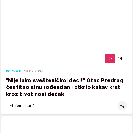
POZNATI
16.07.2026.
"Nije lako svešteničkoj deci!" Otac Predrag
čestitao sinu rođendan i otkrio kakav krst
kroz život nosi dečak
Komentariši