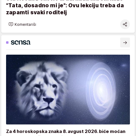
"Tata, dosadno mi je": Ovu lekciju treba da
zapamti svaki roditelj
Komentariši
Za 4 horoskopska znaka 8. avgust 2026. biće moćan