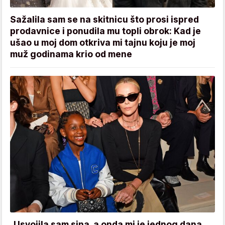
Sažalila sam se na skitnicu što prosi ispred
prodavnice i ponudila mu topli obrok: Kad je
ušao u moj dom otkriva mi tajnu koju je moj
muž godinama krio od mene
„Usvojila sam sina, a onda mi je jednog dana