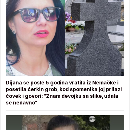
Dijana se posle 5 godina vratila iz Nemačke i
posetila ćerkin grob, kod spomenika joj prilazi
čovek i govori: "Znam devojku sa slike, udala
se nedavno"