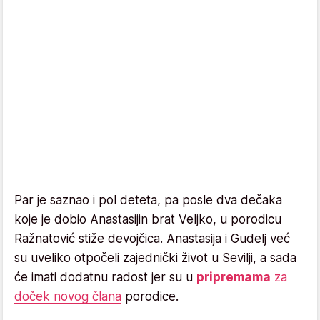
Par je saznao i pol deteta, pa posle dva dečaka
koje je dobio Anastasijin brat Veljko, u porodicu
Ražnatović stiže devojčica. Anastasija i Gudelj već
su uveliko otpočeli zajednički život u Sevilji, a sada
će imati dodatnu radost jer su u
pripremama
za
doček novog člana
porodice.