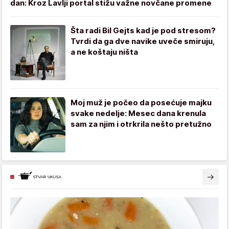
dan: Kroz Lavlji portal stižu važne novčane promene
Šta radi Bil Gejts kad je pod stresom?
Tvrdi da ga dve navike uveče smiruju,
a ne koštaju ništa
Moj muž je počeo da posećuje majku
svake nedelje: Mesec dana krenula
sam za njim i otrkrila nešto pretužno