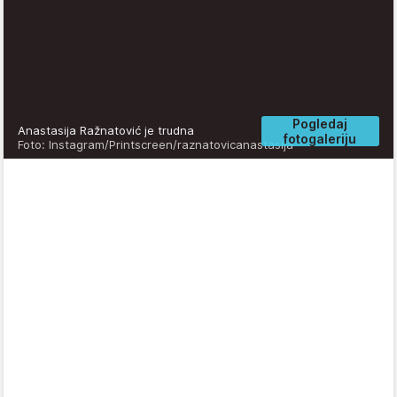
Pogledaj
Anastasija Ražnatović je trudna
fotogaleriju
Foto: Instagram/Printscreen/raznatovicanastasija