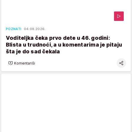
POZNATI
04.08.2026.
Voditeljka čeka prvo dete u 46. godini:
Blista u trudnoći, a u komentarima je pitaju
šta je do sad čekala
Komentariši