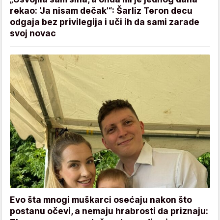
rekao: ‘Ja nisam dečak’“: Šarliz Teron decu
odgaja bez privilegija i uči ih da sami zarade
svoj novac
Evo šta mnogi muškarci osećaju nakon što
postanu očevi, a nemaju hrabrosti da priznaju: