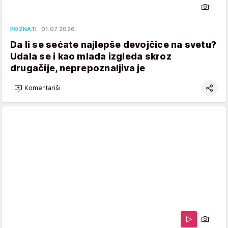
POZNATI
01.07.2026.
Da li se sećate najlepše devojčice na svetu?
Udala se i kao mlada izgleda skroz
drugačije, neprepoznaljiva je
Komentariši