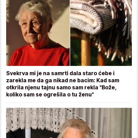
Svekrva mi je na samrti dala staro ćebe i
zarekla me da ga nikad ne bacim: Kad sam
otkrila njenu tajnu samo sam rekla "Bože,
koliko sam se ogrešila o tu ženu"