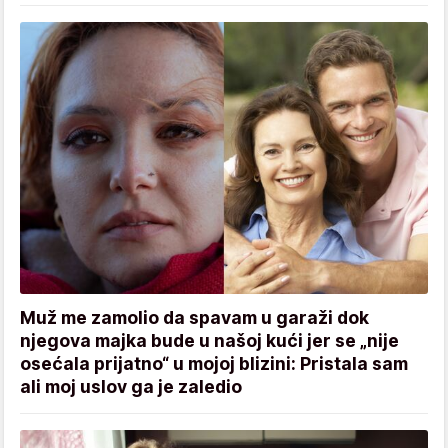
Muž me zamolio da spavam u garaži dok
njegova majka bude u našoj kući jer se „nije
osećala prijatno“ u mojoj blizini: Pristala sam
ali moj uslov ga je zaledio