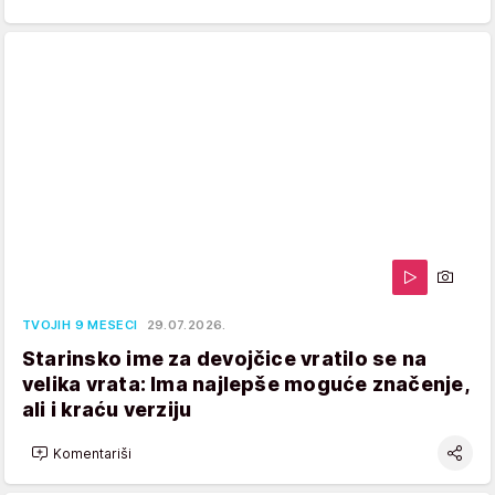
TVOJIH 9 MESECI
29.07.2026.
Starinsko ime za devojčice vratilo se na
velika vrata: Ima najlepše moguće značenje,
ali i kraću verziju
Komentariši