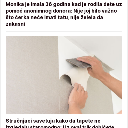
Monika je imala 36 godina kad je rodila dete uz
pomoć anonimnog donora: Nije joj bilo važno
što ćerka neće imati tatu, nije želela da
zakasni
Stručnjaci savetuju kako da tapete ne
izgledaju staromodno: Uz ovaj trik dobićete