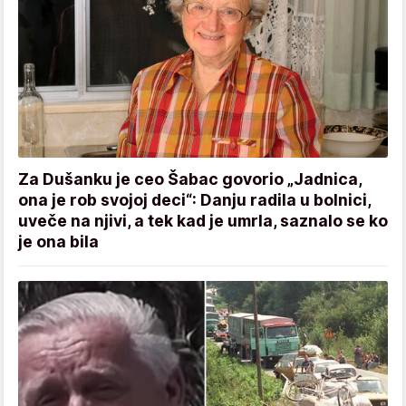
Za Dušanku je ceo Šabac govorio „Jadnica,
ona je rob svojoj deci“: Danju radila u bolnici,
uveče na njivi, a tek kad je umrla, saznalo se ko
je ona bila