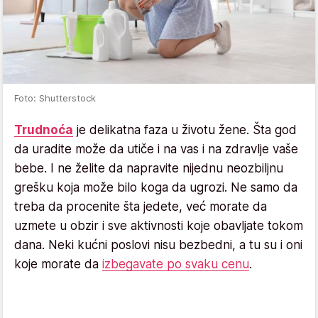
Foto: Shutterstock
Trudnoća
je delikatna faza u životu žene. Šta god
da uradite može da utiče i na vas i na zdravlje vaše
bebe. I ne želite da napravite nijednu neozbiljnu
grešku koja može bilo koga da ugrozi. Ne samo da
treba da procenite šta jedete, već morate da
uzmete u obzir i sve aktivnosti koje obavljate tokom
dana. Neki kućni poslovi nisu bezbedni, a tu su i oni
koje morate da
izbegavate po svaku cenu
.