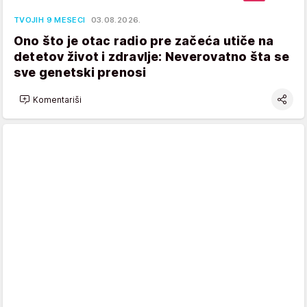
TVOJIH 9 MESECI
03.08.2026.
Ono što je otac radio pre začeća utiče na
detetov život i zdravlje: Neverovatno šta se
sve genetski prenosi
Komentariši