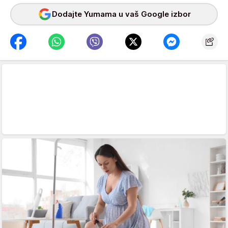
Dodajte Yumama u vaš Google izbor