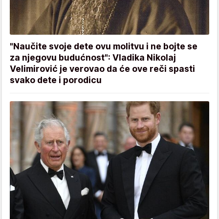
"Naučite svoje dete ovu molitvu i ne bojte se
za njegovu budućnost": Vladika Nikolaj
Velimirović je verovao da će ove reči spasti
svako dete i porodicu