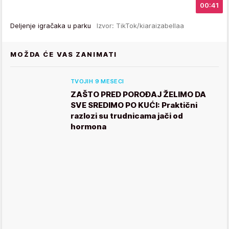
00:41
Deljenje igračaka u parku
Izvor: TikTok/kiaraizabellaa
MOŽDA ĆE VAS ZANIMATI
TVOJIH 9 MESECI
ZAŠTO PRED POROĐAJ ŽELIMO DA
SVE SREDIMO PO KUĆI: Praktični
razlozi su trudnicama jači od
hormona