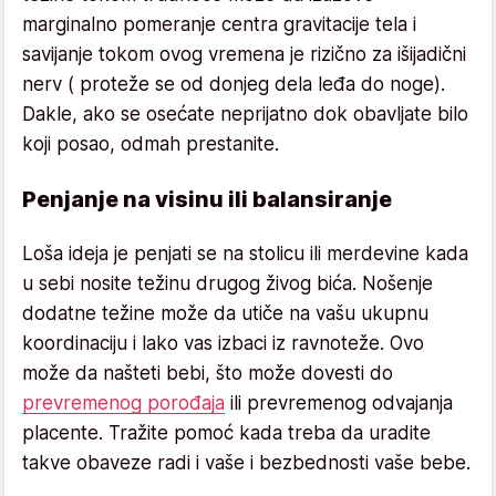
marginalno pomeranje centra gravitacije tela i
savijanje tokom ovog vremena je rizično za išijadični
nerv ( proteže se od donjeg dela leđa do noge).
Dakle, ako se osećate neprijatno dok obavljate bilo
koji posao, odmah prestanite.
Penjanje na visinu ili balansiranje
Loša ideja je penjati se na stolicu ili merdevine kada
u sebi nosite težinu drugog živog bića. Nošenje
dodatne težine može da utiče na vašu ukupnu
koordinaciju i lako vas izbaci iz ravnoteže. Ovo
može da našteti bebi, što može dovesti do
prevremenog porođaja
ili prevremenog odvajanja
placente. Tražite pomoć kada treba da uradite
takve obaveze radi i vaše i bezbednosti vaše bebe.