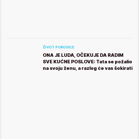
ŽIVOT PORODICE
ONA JE LUDA, OČEKUJE DA RADIM
SVE KUĆNE POSLOVE: Tata se požalio
na svoju ženu, a razlog će vas šokirati