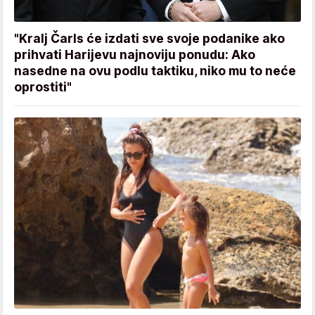
"Kralj Čarls će izdati sve svoje podanike ako
prihvati Harijevu najnoviju ponudu: Ako
nasedne na ovu podlu taktiku, niko mu to neće
oprostiti"