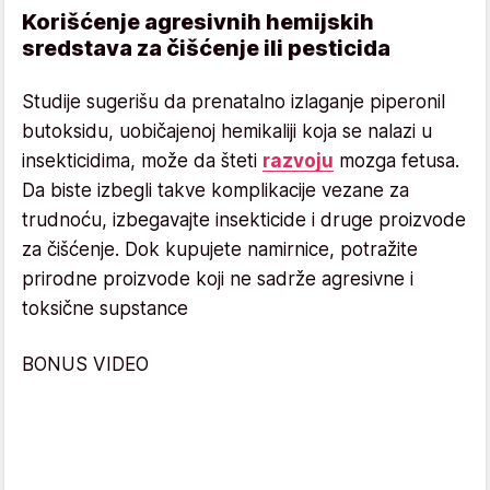
Korišćenje agresivnih hemijskih
sredstava za čišćenje ili pesticida
Studije sugerišu da prenatalno izlaganje piperonil
butoksidu, uobičajenoj hemikaliji koja se nalazi u
insekticidima, može da šteti
razvoju
mozga fetusa.
Da biste izbegli takve komplikacije vezane za
trudnoću, izbegavajte insekticide i druge proizvode
za čišćenje. Dok kupujete namirnice, potražite
prirodne proizvode koji ne sadrže agresivne i
toksične supstance
BONUS VIDEO