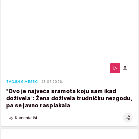
TVOJIH 9 MESECI
28.07.2026.
"Ovo je najveća sramota koju sam ikad
doživela": Žena doživela trudničku nezgodu,
pa se javno rasplakala
Komentariši