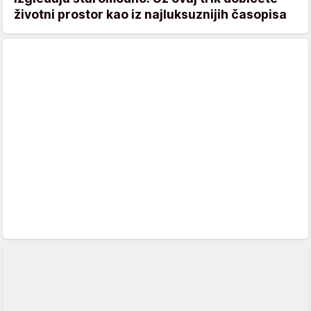
životni prostor kao iz najluksuznijih časopisa