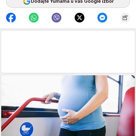
Dodajte Yumama u vaš Google izbor