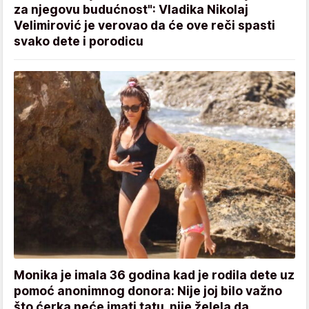
za njegovu budućnost": Vladika Nikolaj
Velimirović je verovao da će ove reči spasti
svako dete i porodicu
Monika je imala 36 godina kad je rodila dete uz
pomoć anonimnog donora: Nije joj bilo važno
što ćerka neće imati tatu, nije želela da