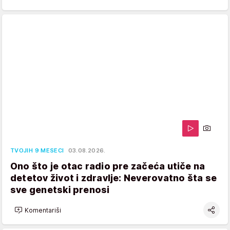
TVOJIH 9 MESECI
03.08.2026.
Ono što je otac radio pre začeća utiče na
detetov život i zdravlje: Neverovatno šta se
sve genetski prenosi
Komentariši