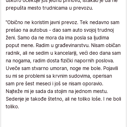
uskoro očekuje još jednu prinovu, istakao je da ne
prepušta mesto trudnicama u prevozu.
"Obično ne koristim javni prevoz. Tek nedavno sam
prešao na autobus - dao sam auto svojoj trudnoj
ženi. Samo da ne mora da ima posla sa ljudima
poput mene. Radim u građevinarstvu. Nisam običan
radnik, ali ne sedim u kancelariji, veći deo dana sam
na nogama, radim dosta fizički napornih poslova.
Uveče sam stvarno umoran, noge me bole. Pojavili
su mi se problemi sa krvnim sudovima, operisan
sam pre šest meseci i još se nisam oporavio.
Najteže mi je sada da stojim na jednom mestu.
Sedenje je takođe štetno, ali ne toliko loše. I ne boli
toliko.