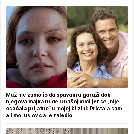
Muž me zamolio da spavam u garaži dok
njegova majka bude u našoj kući jer se „nije
osećala prijatno“ u mojoj blizini: Pristala sam
ali moj uslov ga je zaledio