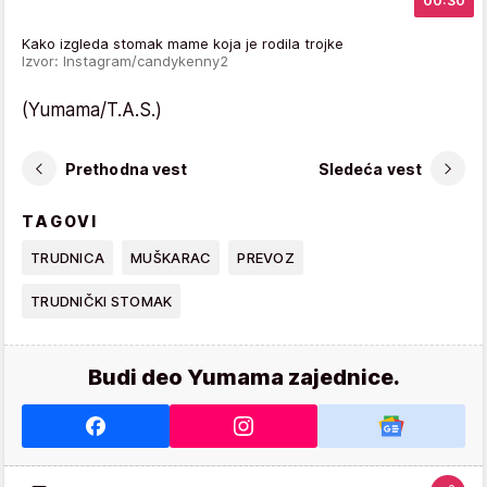
00:30
Kako izgleda stomak mame koja je rodila trojke
Izvor: Instagram/candykenny2
(Yumama/T.A.S.)
Prethodna vest
Sledeća vest
TAGOVI
TRUDNICA
MUŠKARAC
PREVOZ
TRUDNIČKI STOMAK
Budi deo Yumama zajednice.