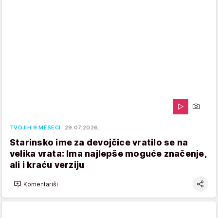
TVOJIH 9 MESECI
29.07.2026.
Starinsko ime za devojčice vratilo se na
velika vrata: Ima najlepše moguće značenje,
ali i kraću verziju
Komentariši