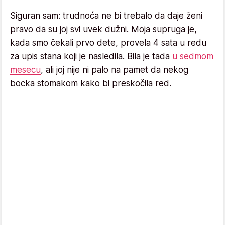
Siguran sam: trudnoća ne bi trebalo da daje ženi
pravo da su joj svi uvek dužni. Moja supruga je,
kada smo čekali prvo dete, provela 4 sata u redu
za upis stana koji je nasledila. Bila je tada
u sedmom
mesecu
, ali joj nije ni palo na pamet da nekog
bocka stomakom kako bi preskočila red.