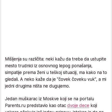
Mišljenja su različita: neki kažu da treba da ustupite
mesto trudnici iz osnovnog lepog ponašanja,
simpatije prema ženi u teškoj situaciji, ma kako na to
gledali. A neko kaže da je "čovek čoveku vuk", a mi
jedni drugima ništa ne dugujemo.
Jedan muškarac iz Moskve koji se na portalu
Parents.ru predstavio kao otac
dvoje dece
koji