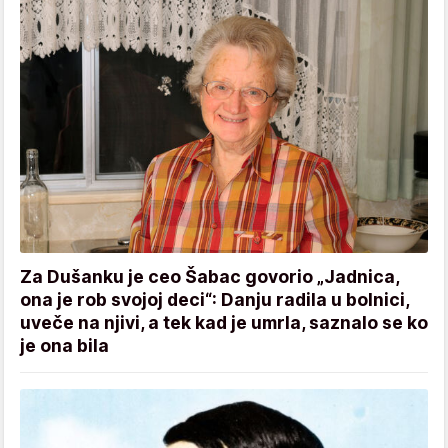
Za Dušanku je ceo Šabac govorio „Jadnica,
ona je rob svojoj deci“: Danju radila u bolnici,
uveče na njivi, a tek kad je umrla, saznalo se ko
je ona bila