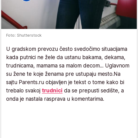
Foto: Shutterstock
U gradskom prevozu često svedočimo situacijama
kada putnici ne žele da ustanu bakama, dekama,
trudnicama, mamama sa malom decom... Uglavnom
su žene te koje ženama pre ustupaju mesto.Na
sajtu Parents.ru objavljen je tekst o tome kako bi
trebalo svakoj
trudnici
da se prepusti sedište, a
onda je nastala rasprava u komentarima.