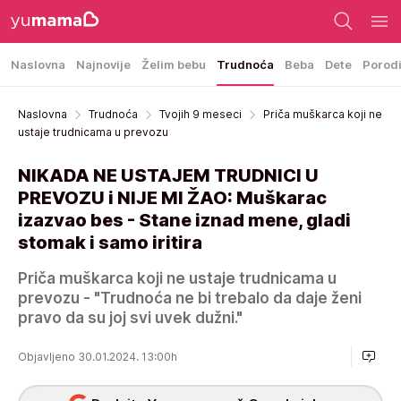
Naslovna
Najnovije
Želim bebu
Trudnoća
Beba
Dete
Porod
Naslovna
Trudnoća
Tvojih 9 meseci
Priča muškarca koji ne
ustaje trudnicama u prevozu
NIKADA NE USTAJEM TRUDNICI U
PREVOZU i NIJE MI ŽAO: Muškarac
izazvao bes - Stane iznad mene, gladi
stomak i samo iritira
Priča muškarca koji ne ustaje trudnicama u
prevozu - "Trudnoća ne bi trebalo da daje ženi
pravo da su joj svi uvek dužni."
Objavljeno 30.01.2024. 13:00h