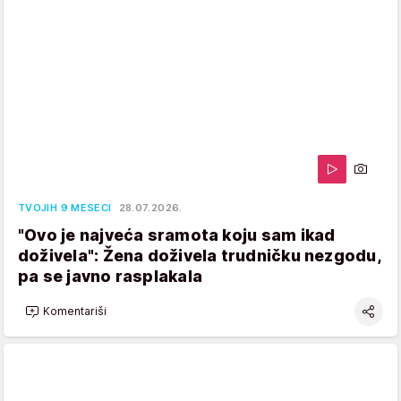
TVOJIH 9 MESECI
28.07.2026.
"Ovo je najveća sramota koju sam ikad
doživela": Žena doživela trudničku nezgodu,
pa se javno rasplakala
Komentariši