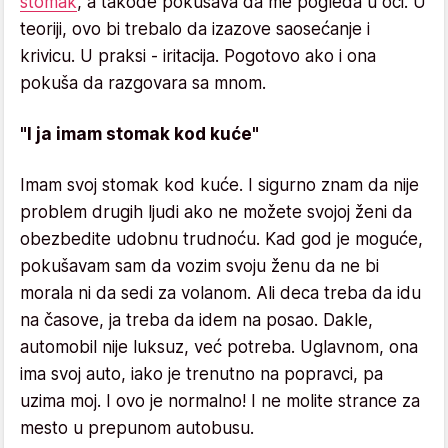
stomak
, a takođe pokušava da me pogleda u oči. U
teoriji, ovo bi trebalo da izazove saosećanje i
krivicu. U praksi - iritacija. Pogotovo ako i ona
pokuša da razgovara sa mnom.
"I ja imam stomak kod kuće"
Imam svoj stomak kod kuće. I sigurno znam da nije
problem drugih ljudi ako ne možete svojoj ženi da
obezbedite udobnu trudnoću. Kad god je moguće,
pokušavam sam da vozim svoju ženu da ne bi
morala ni da sedi za volanom. Ali deca treba da idu
na časove, ja treba da idem na posao. Dakle,
automobil nije luksuz, već potreba. Uglavnom, ona
ima svoj auto, iako je trenutno na popravci, pa
uzima moj. I ovo je normalno! I ne molite strance za
mesto u prepunom autobusu.