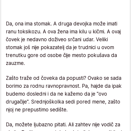
Da, ona ima stomak. A druga devojka može imati
ranu toksikozu. A ova žena ima kilu u kičmi. A ovaj
čovek je nedavno doživeo srčani udar. Veliki
stomak još nije pokazatelj da je trudnici u ovom
trenutku gore od osobe čije mesto pokušava da
zauzme.
Zašto traže od čoveka da popusti? Ovako se sada
borimo za rodnu ravnopravnost. Pa, hajde da ipak
budemo dosledni i da ne kažemo da je "ovo
drugačije". Srednjoškolka sedi pored mene, zašto
njoj ne prepustimo sedište.
Da, možete ljubazno pitati. Ali zahtev nije vodič za