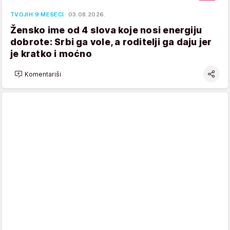
TVOJIH 9 MESECI
03.08.2026.
Žensko ime od 4 slova koje nosi energiju
dobrote: Srbi ga vole, a roditelji ga daju jer
je kratko i moćno
Komentariši