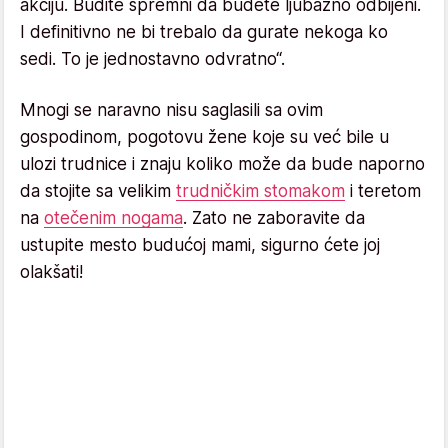
akciju. Budite spremni da budete ljubazno odbijeni.
I definitivno ne bi trebalo da gurate nekoga ko
sedi. To je jednostavno odvratno“.
Mnogi se naravno nisu saglasili sa ovim
gospodinom, pogotovu žene koje su već bile u
ulozi trudnice i znaju koliko može da bude naporno
da stojite sa velikim
trudničkim stomakom
i teretom
na
otečenim nogama
. Zato ne zaboravite da
ustupite mesto budućoj mami, sigurno ćete joj
olakšati!