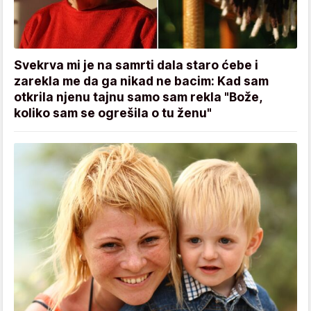
Svekrva mi je na samrti dala staro ćebe i
zarekla me da ga nikad ne bacim: Kad sam
otkrila njenu tajnu samo sam rekla "Bože,
koliko sam se ogrešila o tu ženu"