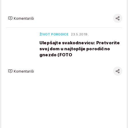
Komentariši
ŽIVOT PORODICE
23.5.2019.
Ulepšajte svakodnevicu: Pretvorite
svoj dom u najtoplije porodično
gnezdo (FOTO
Komentariši