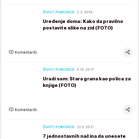
ŽIVOT PORODICE
2.3.2018.
Uređenje doma: Kako da pravilno
postavite slike na zid (FOTO)
Komentariši
ŽIVOT PORODICE
5.10.2017.
Uradi sam: Stara grana kao polica za
knjige (FOTO)
Komentariši
ŽIVOT PORODICE
12.5.2017.
7 jednostavnih načina da unesete