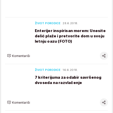
ŽIVOT PORODICE
28.6.2018.
Enterijer inspirisan morem: Unesite
delić plaže i pretvorite dom u svoju
letnju oazu (FOTO)
Komentariši
ŽIVOT PORODICE
16.6.2018.
7 kriterijuma za odabir savršenog
dvoseda na razvlačenje
Komentariši