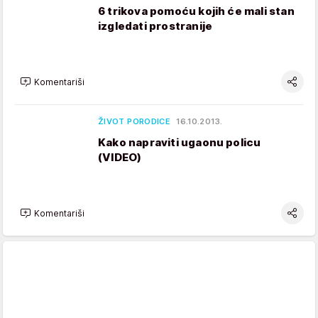
6 trikova pomoću kojih će mali stan
izgledati prostranije
Komentariši
ŽIVOT PORODICE
16.10.2013.
Kako napraviti ugaonu policu
(VIDEO)
Komentariši