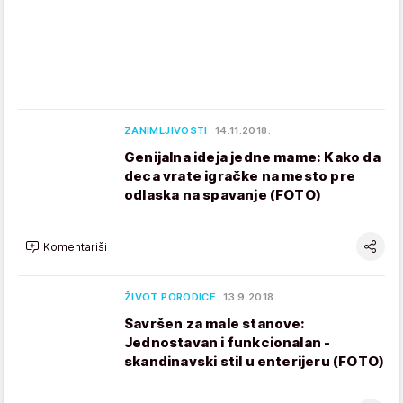
ZANIMLJIVOSTI
14.11.2018.
Genijalna ideja jedne mame: Kako da
deca vrate igračke na mesto pre
odlaska na spavanje (FOTO)
Komentariši
ŽIVOT PORODICE
13.9.2018.
Savršen za male stanove:
Jednostavan i funkcionalan -
skandinavski stil u enterijeru (FOTO)