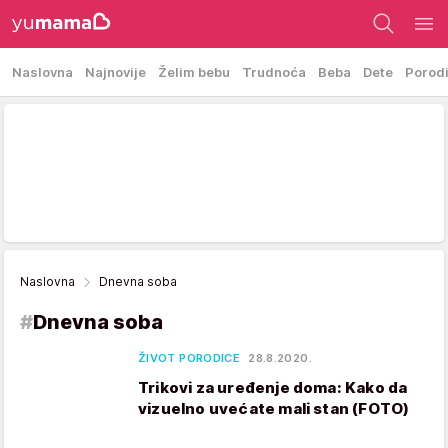
Naslovna
Najnovije
Želim bebu
Trudnoća
Beba
Dete
Porod
Naslovna
Dnevna soba
#
Dnevna soba
ŽIVOT PORODICE
28.8.2020.
Trikovi za uređenje doma: Kako da
vizuelno uvećate mali stan (FOTO)