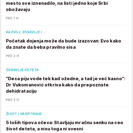
mesto sve iznenadilo, na listi jedno koje Srbi
obožavaju
PRE 1 H
RAZVOJ, ZDRAVLJE I …
Početak dojenja može da bude izazovan: Evo kako
da znate da beba pravilno sisa
PRE 2 H
ZDRAVLJE DETETA
"Deca piju vode tek kad ožedne, a tad je već kasno":
Dr Vukomanović otkriva kako da prepoznate
dehidrataciju
PRE 2 H
ŽIVOT I VASPITANJE
5 loših tipova očeva: Stavljaju mračnu senku na ceo
život deteta, a nisu toga ni svesni