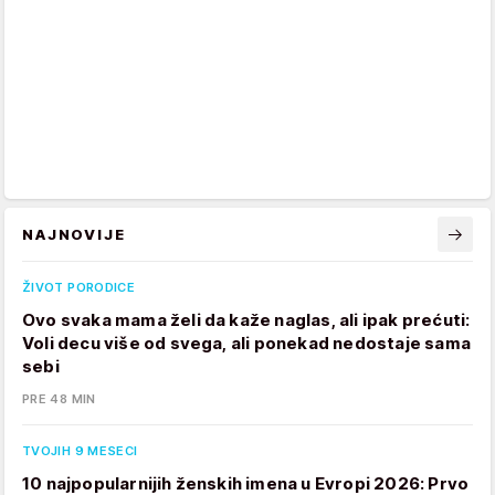
NAJNOVIJE
ŽIVOT PORODICE
Ovo svaka mama želi da kaže naglas, ali ipak prećuti:
Voli decu više od svega, ali ponekad nedostaje sama
sebi
PRE 48 MIN
TVOJIH 9 MESECI
10 najpopularnijih ženskih imena u Evropi 2026: Prvo