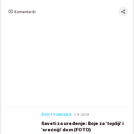
Komentariši
ŽIVOT PORODICE
1.9.2019.
Saveti za uređenje: Boje za 'topliji' i
'srećniji' dom (FOTO)