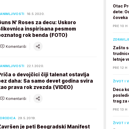
Otac Pr
dete: Od
ANIMLJIVOSTI
16.5.2020.
čoveka
Guns N' Roses za decu: Uskoro
PRE 10 H
slikovnica inspirisana pesmom
poznatog rok benda (FOTO)
ZDRAVLJ
Komentariši
Zašto s
trudnic
letnje v
ANIMLJIVOSTI
22.1.2020.
PRE 12 H
Priča o devojčici čiji talenat ostavlja
bez daha: Sa samo devet godina svira
ŽIVOT I 
kao prava rok zvezda (VIDEO)
Deca ko
posledi
Komentariši
trag za 
PRE 13 H
ORODICA
29.5.2019.
ŽIVOT I 
Završen je peti Beogradski Manifest