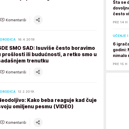
Šta se 
dovoljno
često v
Komentariši
PRE 14 H
UČENJE I
ORODICA
16.4.2019.
6 igrač
GDE SMO SAD: Isuviše često boravimo
godini:
u prošlosti ili budućnosti, a retko smo u
nimalo 
sadašnjem trenutku
PRE 15 H
Komentariši
ORODICA
12.2.2019.
Neodoljivo: Kako beba reaguje kad čuje
svoju omiljenu pesmu (VIDEO)
Komentariši