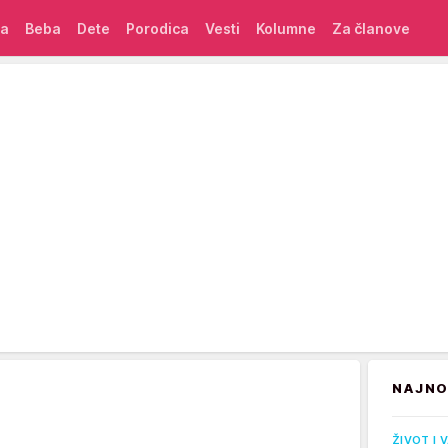
ća
Beba
Dete
Porodica
Vesti
Kolumne
Za članove
NAJNO
ŽIVOT I 