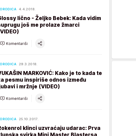
ORODICA
4.4.2018.
Glossy lično - Željko Bebek: Kada vidim
suprugu još me prolaze žmarci
(VIDEO)
Komentariši
ORODICA
29.3.2018.
VUKAŠIN MARKOVIĆ: Kako je to kada te
za pesmu inspiriše odnos između
ljubavi i mržnje (VIDEO)
Komentariši
ORODICA
25.10.2017.
Rokenrol klinci uzvraćaju udarac: Prva
klupska svirka Mini Master Blastersa