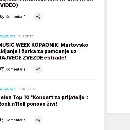
(VIDEO)
Komentariši
ORODICA
13.1.2017.
MUSIC WEEK KOPAONIK: Martovsko
skijanje i žurka za pamćenje uz
NAJVEĆE ZVEZDE estrade!
Komentariši
ORODICA
10.6.2016.
Jelen Top 10 "Koncert za prijatelje":
Rock'n'Roll ponovo živi!
Komentariši