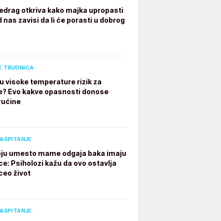
edrag otkriva kako majka upropasti
 nas zavisi da li će porasti u dobrog
E TRUDNICA
u visoke temperature rizik za
e? Evo kakve opasnosti donose
rućine
VASPITANJE
ju umesto mame odgaja baka imaju
ce: Psiholozi kažu da ovo ostavlja
ceo život
VASPITANJE