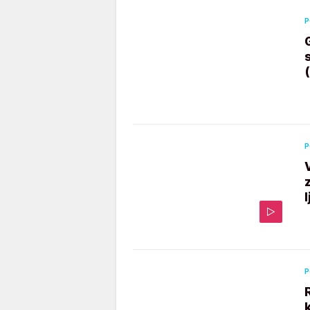
P
P
P