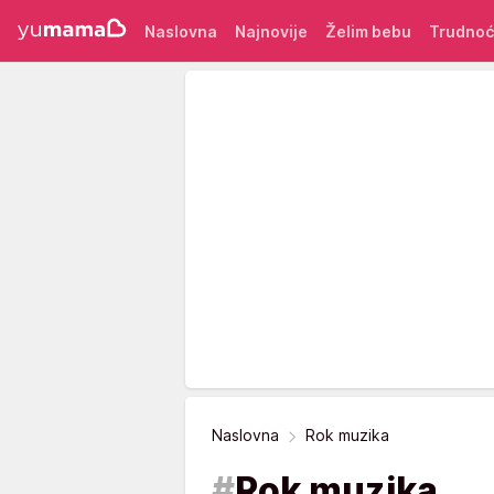
Naslovna
Najnovije
Želim bebu
Trudno
Naslovna
Rok muzika
#
Rok muzika