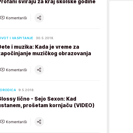
Profani sviraju za kraj školske godine
Komentariši
IVOT I VASPITANJE
30.5.2018.
Dete i muzika: Kada je vreme za
započinjanje muzičkog obrazovanja
Komentariši
ORODICA
9.5.2018.
Glossy lično - Sejo Sexon: Kad
ustanem, prošetam kornjaču (VIDEO)
Komentariši