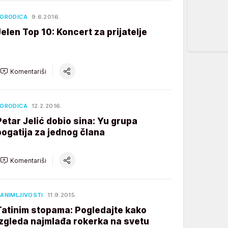
ORODICA
9.6.2016.
Jelen Top 10: Koncert za prijatelje
Komentariši
ORODICA
12.2.2016.
Petar Jelić dobio sina: Yu grupa
bogatija za jednog člana
Komentariši
ANIMLJIVOSTI
11.9.2015.
Tatinim stopama: Pogledajte kako
izgleda najmlađa rokerka na svetu