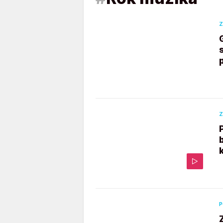
Z
Z
P