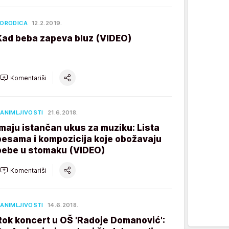
ORODICA
12.2.2019.
Kad beba zapeva bluz (VIDEO)
Komentariši
ANIMLJIVOSTI
21.6.2018.
Imaju istančan ukus za muziku: Lista
pesama i kompozicija koje obožavaju
bebe u stomaku (VIDEO)
Komentariši
ANIMLJIVOSTI
14.6.2018.
Rok koncert u OŠ 'Radoje Domanović':