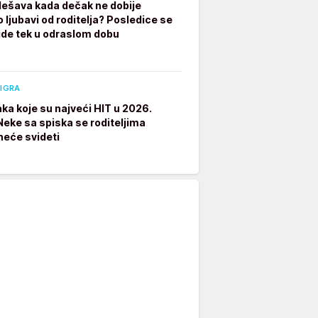
dešava kada dečak ne dobije
 ljubavi od roditelja? Posledice se
ide tek u odraslom dobu
 IGRA
aka koje su najveći HIT u 2026.
 Neke sa spiska se roditeljima
neće svideti