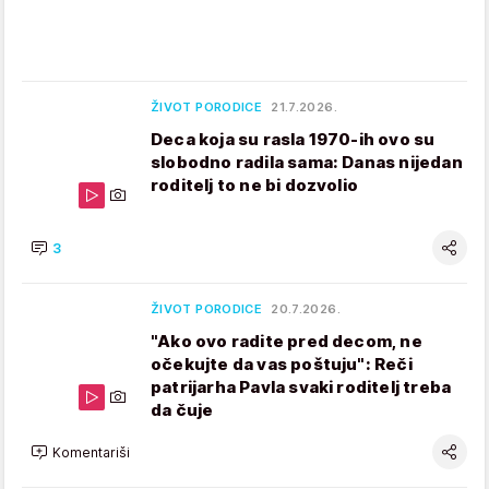
ŽIVOT PORODICE
21.7.2026.
Deca koja su rasla 1970-ih ovo su
slobodno radila sama: Danas nijedan
roditelj to ne bi dozvolio
3
ŽIVOT PORODICE
20.7.2026.
"Ako ovo radite pred decom, ne
očekujte da vas poštuju": Reči
patrijarha Pavla svaki roditelj treba
da čuje
Komentariši