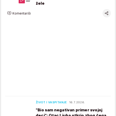
žele
Komentariši
ŽIVOT I VASPITANJE
16.7.2026.
"Bio sam negativan primer svojoj
deci": Otac Ljuba otkrio zbog čega