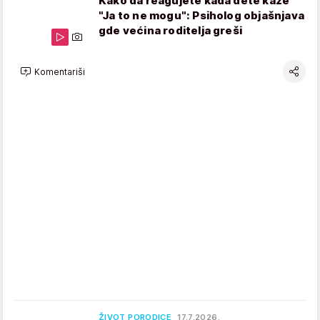
Kako da reagujete kada dete kaže
"Ja to ne mogu": Psiholog objašnjava
gde većina roditelja greši
Komentariši
ŽIVOT PORODICE
17.7.2026.