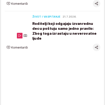
Komentariši
ŽIVOT I VASPITANJE
21.7.2026.
Roditelji koji odgajaju izvanrednu
decu poštuju samo jedno pravilo:
Zbog toga izrastaju u neverovatne
ljude
Komentariši