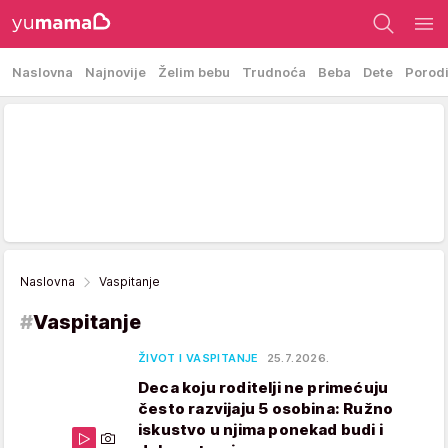
Naslovna
Najnovije
Želim bebu
Trudnoća
Beba
Dete
Porod
Naslovna
Vaspitanje
#
Vaspitanje
ŽIVOT I VASPITANJE
25.7.2026.
Deca koju roditelji ne primećuju
često razvijaju 5 osobina: Ružno
iskustvo u njima ponekad budi i