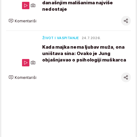
današnjim mališanima najviše
nedostaje
Komentariši
ŽIVOT I VASPITANJE
24.7.2026.
Kada majka nema ljubav muža, ona
uništava sina: Ovako je Jung
objašnjavao o psihologiji muškarca
Komentariši