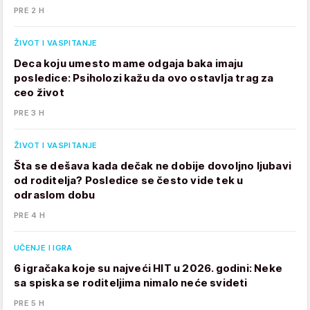
PRE 2 H
ŽIVOT I VASPITANJE
Deca koju umesto mame odgaja baka imaju
posledice: Psiholozi kažu da ovo ostavlja trag za
ceo život
PRE 3 H
ŽIVOT I VASPITANJE
Šta se dešava kada dečak ne dobije dovoljno ljubavi
od roditelja? Posledice se često vide tek u
odraslom dobu
PRE 4 H
UČENJE I IGRA
6 igračaka koje su najveći HIT u 2026. godini: Neke
sa spiska se roditeljima nimalo neće svideti
PRE 5 H