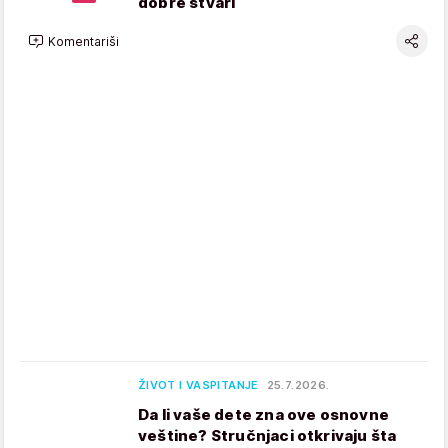
dobre stvari
Komentariši
ŽIVOT I VASPITANJE
25.7.2026.
Da li vaše dete zna ove osnovne
veštine? Stručnjaci otkrivaju šta