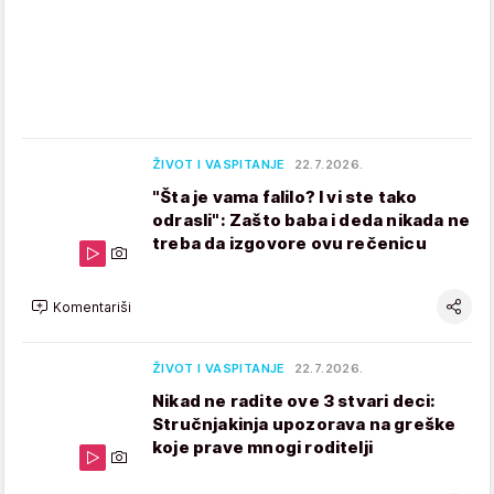
ŽIVOT I VASPITANJE
22.7.2026.
"Šta je vama falilo? I vi ste tako
odrasli": Zašto baba i deda nikada ne
treba da izgovore ovu rečenicu
Komentariši
ŽIVOT I VASPITANJE
22.7.2026.
Nikad ne radite ove 3 stvari deci:
Stručnjakinja upozorava na greške
koje prave mnogi roditelji