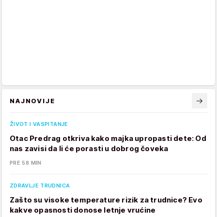
NAJNOVIJE
ŽIVOT I VASPITANJE
Otac Predrag otkriva kako majka upropasti dete: Od
nas zavisi da li će porasti u dobrog čoveka
PRE 58 MIN
ZDRAVLJE TRUDNICA
Zašto su visoke temperature rizik za trudnice? Evo
kakve opasnosti donose letnje vrućine