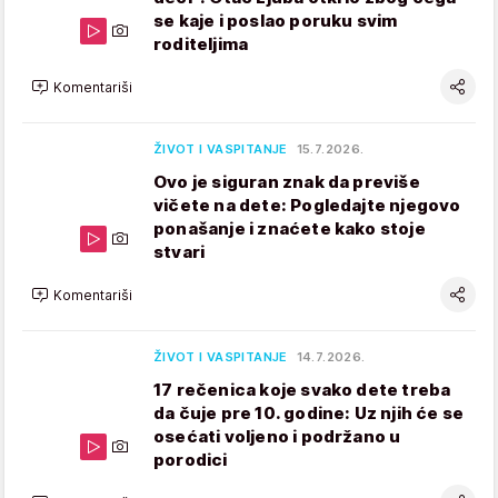
se kaje i poslao poruku svim
roditeljima
Komentariši
ŽIVOT I VASPITANJE
15.7.2026.
Ovo je siguran znak da previše
vičete na dete: Pogledajte njegovo
ponašanje i znaćete kako stoje
stvari
Komentariši
ŽIVOT I VASPITANJE
14.7.2026.
17 rečenica koje svako dete treba
da čuje pre 10. godine: Uz njih će se
osećati voljeno i podržano u
porodici