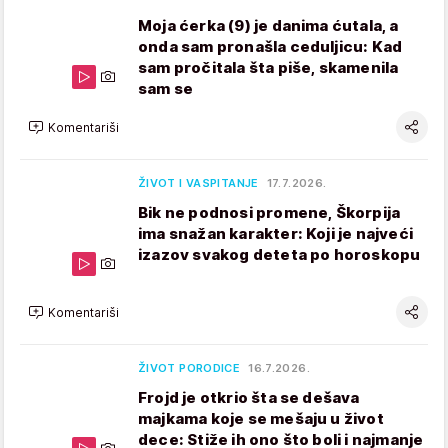
Moja ćerka (9) je danima ćutala, a
onda sam pronašla ceduljicu: Kad
sam pročitala šta piše, skamenila
sam se
Komentariši
ŽIVOT I VASPITANJE
17.7.2026.
Bik ne podnosi promene, Škorpija
ima snažan karakter: Koji je najveći
izazov svakog deteta po horoskopu
Komentariši
ŽIVOT PORODICE
16.7.2026.
Frojd je otkrio šta se dešava
majkama koje se mešaju u život
dece: Stiže ih ono što boli i najmanje