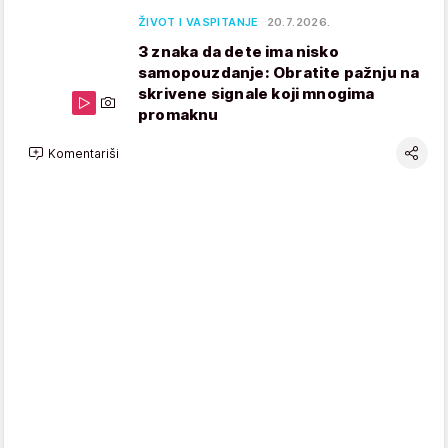
ŽIVOT I VASPITANJE
20.7.2026.
3 znaka da dete ima nisko
samopouzdanje: Obratite pažnju na
skrivene signale koji mnogima
promaknu
Komentariši