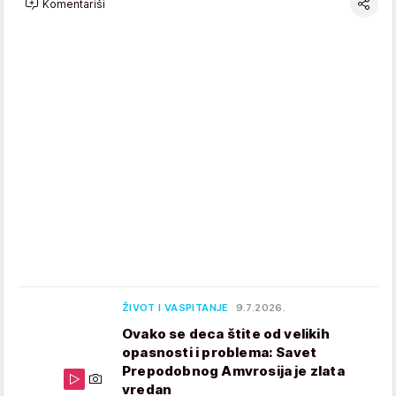
Komentariši
ŽIVOT I VASPITANJE
9.7.2026.
Ovako se deca štite od velikih
opasnosti i problema: Savet
Prepodobnog Amvrosija je zlata
vredan