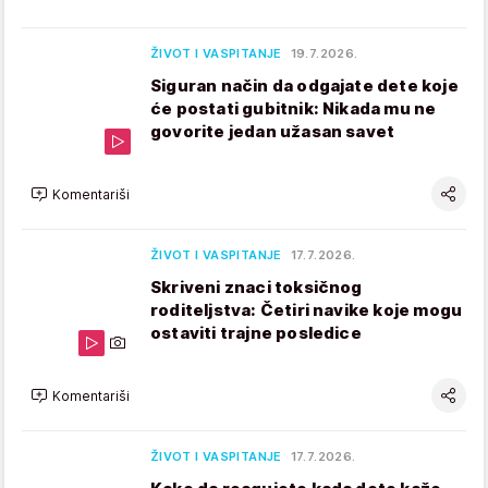
ŽIVOT I VASPITANJE
19.7.2026.
Siguran način da odgajate dete koje
će postati gubitnik: Nikada mu ne
govorite jedan užasan savet
Komentariši
ŽIVOT I VASPITANJE
17.7.2026.
Skriveni znaci toksičnog
roditeljstva: Četiri navike koje mogu
ostaviti trajne posledice
Komentariši
ŽIVOT I VASPITANJE
17.7.2026.