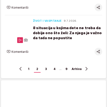
Komentariši
ŽIVOT I VASPITANJE
9.7.2026.
8 situacija u kojima dete ne treba da
dobije ono što želi: Za njega je važno
da tada ne popustite
Komentariši
1
2
3
4
…
9
Arhiva