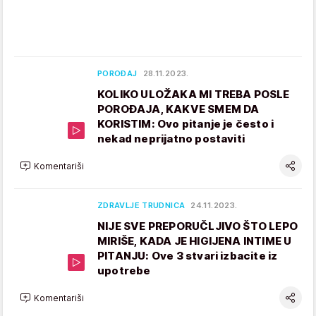
POROĐAJ
28.11.2023.
KOLIKO ULOŽAKA MI TREBA POSLE
POROĐAJA, KAKVE SMEM DA
KORISTIM: Ovo pitanje je često i
nekad neprijatno postaviti
Komentariši
ZDRAVLJE TRUDNICA
24.11.2023.
NIJE SVE PREPORUČLJIVO ŠTO LEPO
MIRIŠE, KADA JE HIGIJENA INTIME U
PITANJU: Ove 3 stvari izbacite iz
upotrebe
Komentariši