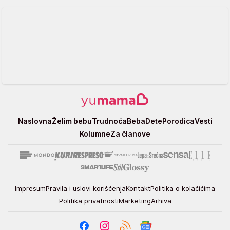
Yumama
Naslovna
Želim bebu
Trudnoća
Beba
Dete
Porodica
Vesti
Kolumne
Za članove
Impresum
Pravila i uslovi korišćenja
Kontakt
Politika o kolačićima
Politika privatnosti
Marketing
Arhiva