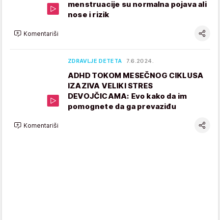
menstruacije su normalna pojava ali
nose i rizik
Komentariši
ZDRAVLJE DETETA
7.6.2024.
ADHD TOKOM MESEČNOG CIKLUSA
IZAZIVA VELIKI STRES
DEVOJČICAMA: Evo kako da im
pomognete da ga prevaziđu
Komentariši