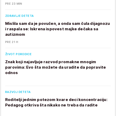
PRE 23 MIN
ZDRAVLJE DETETA
Mislila sam da je povučen, a onda sam čula dijagnozu
i raspala se: Iskrena ispovest majke dečaka sa
autizmom
PRE 21 H
ŽIVOT PORODICE
Znak koji najavljuje razvod promakne mnogim
parovima: Evo šta možete da uradite da popravite
odnos
RAZVOJ DETETA
Roditelji jednim potezom kvare deci koncentraciju:
Pedagog otkriva šta nikako ne treba da radite