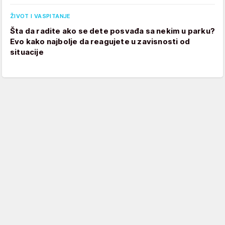
ŽIVOT I VASPITANJE
Šta da radite ako se dete posvađa sa nekim u parku?
Evo kako najbolje da reagujete u zavisnosti od
situacije