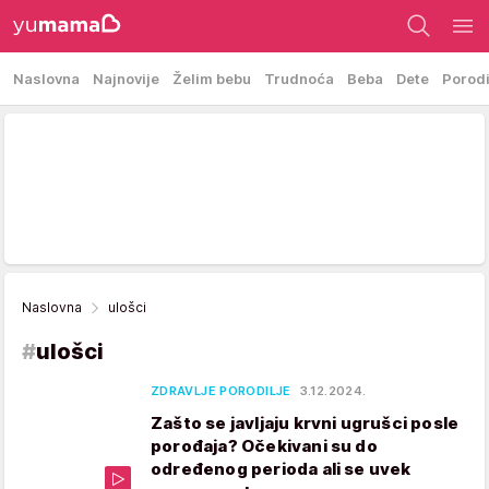
Naslovna
Najnovije
Želim bebu
Trudnoća
Beba
Dete
Porod
Naslovna
ulošci
#
ulošci
ZDRAVLJE PORODILJE
3.12.2024.
Zašto se javljaju krvni ugrušci posle
porođaja? Očekivani su do
određenog perioda ali se uvek