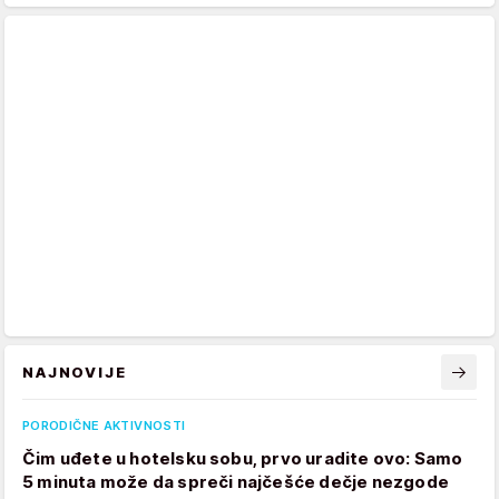
NAJNOVIJE
PORODIČNE AKTIVNOSTI
Čim uđete u hotelsku sobu, prvo uradite ovo: Samo
5 minuta može da spreči najčešće dečje nezgode