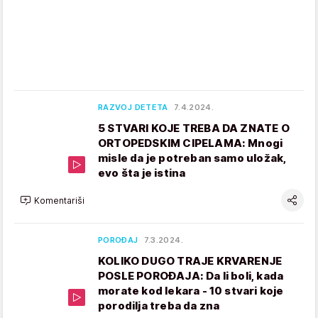
RAZVOJ DETETA
7.4.2024.
5 STVARI KOJE TREBA DA ZNATE O
ORTOPEDSKIM CIPELAMA: Mnogi
misle da je potreban samo uložak,
evo šta je istina
Komentariši
POROĐAJ
7.3.2024.
KOLIKO DUGO TRAJE KRVARENJE
POSLE POROĐAJA: Da li boli, kada
morate kod lekara - 10 stvari koje
porodilja treba da zna