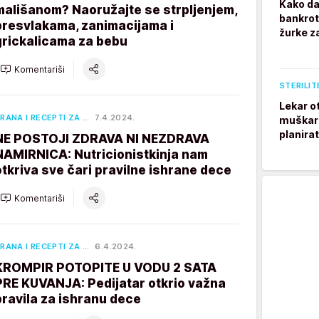
Kako da
mališanom? Naoružajte se strpljenjem,
bankrot
presvlakama, zanimacijama i
žurke z
grickalicama za bebu
Komentariši
STERILIT
Lekar o
RANA I RECEPTI ZA …
7.4.2024.
muškarc
planira
NE POSTOJI ZDRAVA NI NEZDRAVA
NAMIRNICA: Nutricionistkinja nam
otkriva sve čari pravilne ishrane dece
Komentariši
RANA I RECEPTI ZA …
6.4.2024.
KROMPIR POTOPITE U VODU 2 SATA
PRE KUVANJA: Pedijatar otkrio važna
pravila za ishranu dece