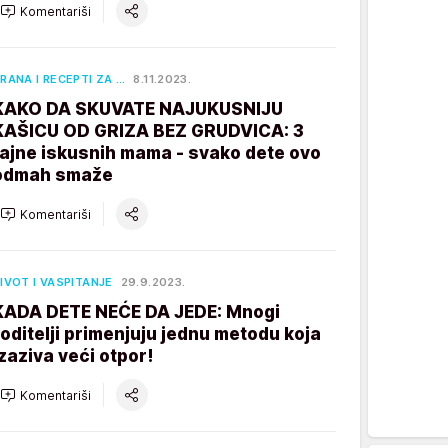
Komentariši
RANA I RECEPTI ZA …
8.11.2023.
KAKO DA SKUVATE NAJUKUSNIJU
KAŠICU OD GRIZA BEZ GRUDVICA: 3
tajne iskusnih mama - svako dete ovo
odmah smaže
Komentariši
IVOT I VASPITANJE
29.9.2023.
KADA DETE NEĆE DA JEDE: Mnogi
roditelji primenjuju jednu metodu koja
izaziva veći otpor!
Komentariši