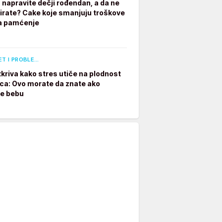
 napravite dečji rođendan, a da ne
irate? Cake koje smanjuju troškove
a pamćenje
ET I PROBLE…
tkriva kako stres utiče na plodnost
a: Ovo morate da znate ako
te bebu