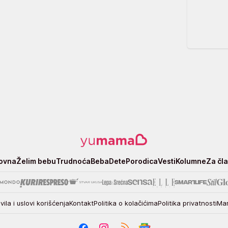
ovna
Želim bebu
Trudnoća
Beba
Dete
Porodica
Vesti
Kolumne
Za čl
vila i uslovi korišćenja
Kontakt
Politika o kolačićima
Politika privatnosti
Mar