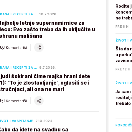
Roditel
koncent
RANA I RECEPTI ZA …
10.7.2026.
ne treb
Najbolje letnje supernamirnice za
PRE 8 H
decu: Evo zašto treba da ih uključite u
ishranu mališana
ŽIVOT I 
Komentariši
Šta da 
u parku
zavisno
RANA I RECEPTI ZA …
9.7.2026.
PRE 12 H
Ljudi šokirani čime majka hrani dete
1): "To je zlostavljanje", oglasili se i
ŽIVOT I 
stručnjaci, ali ona ne mari
Ja sam 
roditelj
Komentariši
trebalo
IVOT I VASPITANJE
7.10.2024.
PORODIČ
Kako da idete na svadbu sa