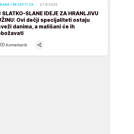
RANA I RECEPTI ZA …
27.9.2023.
3 SLATKO-SLANE IDEJE ZA HRANLJIVU
UŽINU: Ovi dečji specijaliteti ostaju
sveži danima, a mališani će ih
obožavati
Komentariši