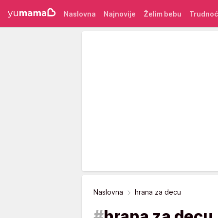
Naslovna
Najnovije
Želim bebu
Trudno
Naslovna
hrana za decu
#
hrana za decu