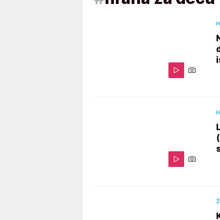
H
H
(
Ž