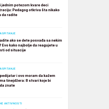
ji jednim potezom kvare deci
raciju: Pedagog otkriva šta nikako
a da radite
VASPITANJE
radite ako se dete posvađa sa nekim
? Evo kako najbolje da reagujete u
sti od situacije
VASPITANJE
pedijatar i ovo moram da kažem
ima tinejdžera: 8 stvari koje bi
 da znate
NE AKTIVNOSTI