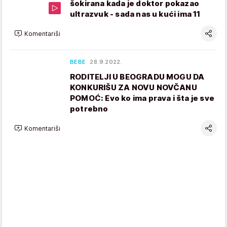
šokirana kada je doktor pokazao
ultrazvuk - sada nas u kući ima 11
Komentariši
BEBE
28.9.2022.
RODITELJI U BEOGRADU MOGU DA
KONKURIŠU ZA NOVU NOVČANU
POMOĆ: Evo ko ima prava i šta je sve
potrebno
Komentariši