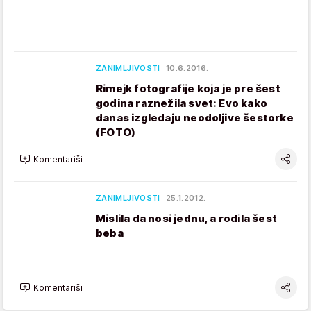
ZANIMLJIVOSTI
10.6.2016.
Rimejk fotografije koja je pre šest
godina raznežila svet: Evo kako
danas izgledaju neodoljive šestorke
(FOTO)
Komentariši
ZANIMLJIVOSTI
25.1.2012.
Mislila da nosi jednu, a rodila šest
beba
Komentariši