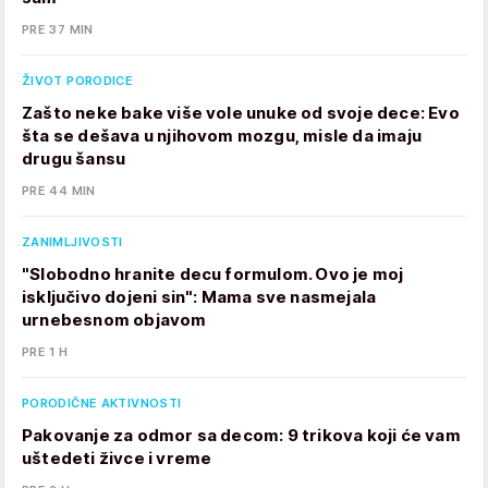
PRE 37 MIN
ŽIVOT PORODICE
Zašto neke bake više vole unuke od svoje dece: Evo
šta se dešava u njihovom mozgu, misle da imaju
drugu šansu
PRE 44 MIN
ZANIMLJIVOSTI
"Slobodno hranite decu formulom. Ovo je moj
isključivo dojeni sin": Mama sve nasmejala
urnebesnom objavom
PRE 1 H
PORODIČNE AKTIVNOSTI
Pakovanje za odmor sa decom: 9 trikova koji će vam
uštedeti živce i vreme