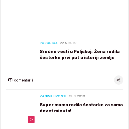
PORODICA
22.5.2019.
Srećne vesti u Poljskoj: Žena rodila
šestorke prvi put u istoriji zemlje
Komentariši
ZANIMLJIVOSTI
19.3.2019.
Super mama rodila šestorke za samo
devet minuta!