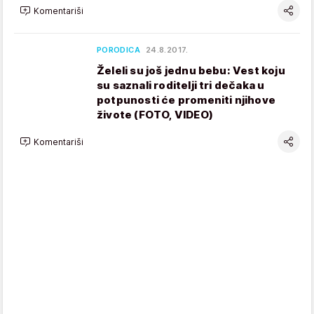
Komentariši
PORODICA
24.8.2017.
Želeli su još jednu bebu: Vest koju
su saznali roditelji tri dečaka u
potpunosti će promeniti njihove
živote (FOTO, VIDEO)
Komentariši