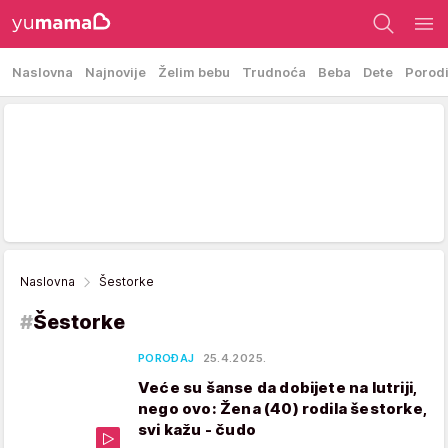
Naslovna
Najnovije
Želim bebu
Trudnoća
Beba
Dete
Porod
Naslovna
Šestorke
#
Šestorke
POROĐAJ
25.4.2025.
Veće su šanse da dobijete na lutriji,
nego ovo: Žena (40) rodila šestorke,
svi kažu - čudo