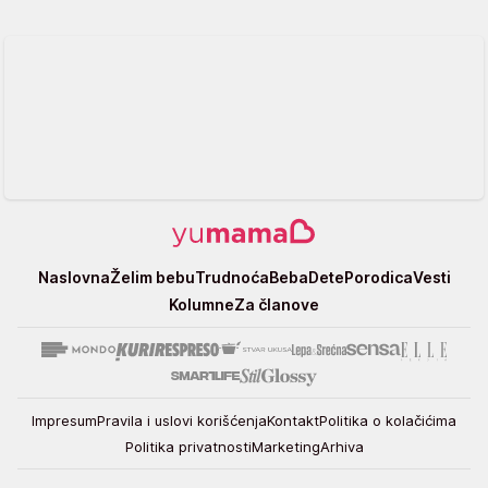
Yumama
Naslovna
Želim bebu
Trudnoća
Beba
Dete
Porodica
Vesti
Kolumne
Za članove
Impresum
Pravila i uslovi korišćenja
Kontakt
Politika o kolačićima
Politika privatnosti
Marketing
Arhiva