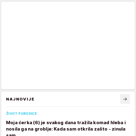
NAJNOVIJE
ŽIVOT PORODICE
Moja ćerka (6) je svakog dana tražila komad hleba i
nosila ga na groblje: Kada sam otkrila zašto - zinula
sam