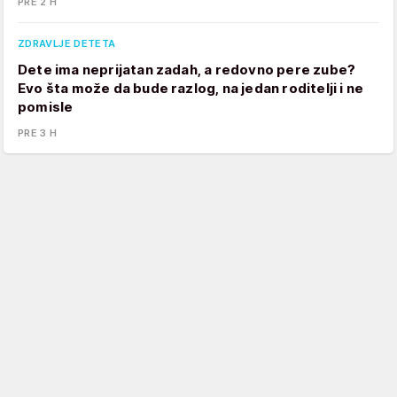
PRE 2 H
ZDRAVLJE DETETA
Dete ima neprijatan zadah, a redovno pere zube?
Evo šta može da bude razlog, na jedan roditelji i ne
pomisle
PRE 3 H