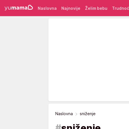
Naslovna
Najnovije
Želim bebu
Trudno
Naslovna
sniženje
#
sniženje