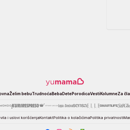
ovna
Želim bebu
Trudnoća
Beba
Dete
Porodica
Vesti
Kolumne
Za čl
vila i uslovi korišćenja
Kontakt
Politika o kolačićima
Politika privatnosti
Mar