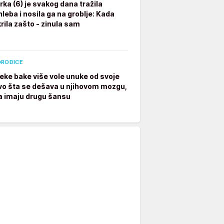
rka (6) je svakog dana tražila
leba i nosila ga na groblje: Kada
rila zašto - zinula sam
ORODICE
eke bake više vole unuke od svoje
vo šta se dešava u njihovom mozgu,
a imaju drugu šansu