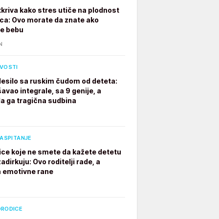
tkriva kako stres utiče na plodnost
a: Ovo morate da znate ako
te bebu
N
IVOSTI
desilo sa ruskim čudom od deteta:
avao integrale, sa 9 genije, a
a ga tragična sudbina
VASPITANJE
ice koje ne smete da kažete detetu
adirkuju: Ovo roditelji rade, a
a emotivne rane
ORODICE