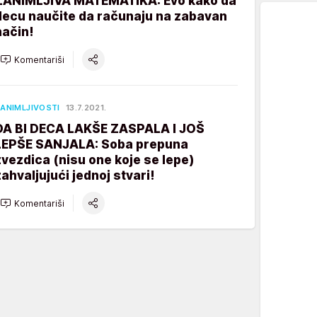
ZANIMLJIVA MATEMATIKA: Evo kako da
decu naučite da računaju na zabavan
način!
Komentariši
ANIMLJIVOSTI
13.7.2021.
DA BI DECA LAKŠE ZASPALA I JOŠ
LEPŠE SANJALA: Soba prepuna
zvezdica (nisu one koje se lepe)
zahvaljujući jednoj stvari!
Komentariši