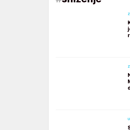
Z
Z
U