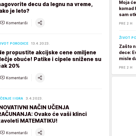
Moja će
nagovorite decu da legnu na vreme,
komad h
iako je leto?
sam otk
Komentariši
PRE 2 H
ŽIVOT P
IVOT PORODICE
13.4.2023.
Zašto n
Ne propustite akcijske cene omiljene
dece: E
misle d
dečje obuće! Patike i cipele snižene su
čak 20%
PRE 2 H
Komentariši
ČENJE I IGRA
3.4.2023.
INOVATIVNI NAČIN UČENJA
RAČUNANJA: Ovako će vaši klinci
zavoleti MATEMATIKU!
Komentariši