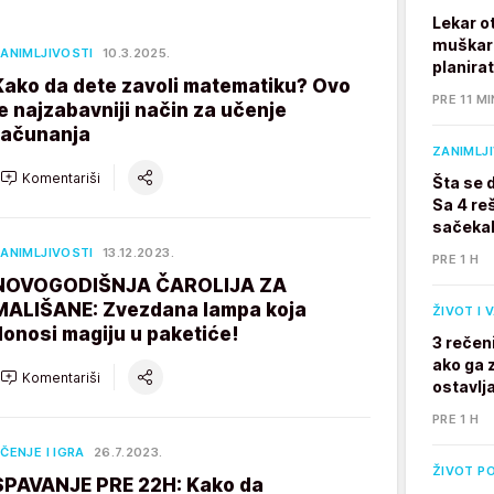
Lekar o
muškarc
ANIMLJIVOSTI
10.3.2025.
planira
Kako da dete zavoli matematiku? Ovo
PRE 11 MI
je najzabavniji način za učenje
računanja
ZANIMLJ
Komentariši
Šta se 
Sa 4 reš
sačekal
ANIMLJIVOSTI
13.12.2023.
PRE 1 H
NOVOGODIŠNJA ČAROLIJA ZA
MALIŠANE: Zvezdana lampa koja
ŽIVOT I 
donosi magiju u paketiće!
3 rečen
ako ga z
Komentariši
ostavlj
PRE 1 H
ČENJE I IGRA
26.7.2023.
ŽIVOT P
SPAVANJE PRE 22H: Kako da