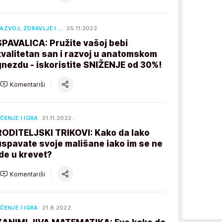
AZVOJ, ZDRAVLJE I …
25.11.2022.
SPAVALICA: Pružite vašoj bebi
kvalitetan san i razvoj u anatomskom
gnezdu - iskoristite SNIŽENJE od 30%!
Komentariši
ČENJE I IGRA
21.11.2022.
RODITELJSKI TRIKOVI: Kako da lako
uspavate svoje mališane iako im se ne
ide u krevet?
Komentariši
ČENJE I IGRA
21.9.2022.